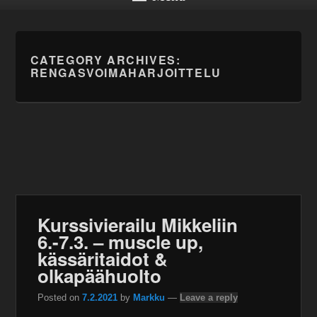
CATEGORY ARCHIVES:
RENGASVOIMAHARJOITTELU
Kurssivierailu Mikkeliin
6.-7.3. – muscle up,
kässäritaidot &
olkapäähuolto
Posted on
7.2.2021
by
Markku
—
Leave a reply