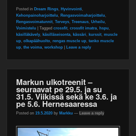
Posted in
Dream Rings
,
Hyvinvointi
,
Kehonpainoharjoittelu
,
Rengasvoimaharjoittelu
,
Rengasvoimatunnit
,
Terveys
,
Treenaus
,
Urheilu
,
Voimistelu
|
Tagged
crossfit
,
crossfit imatra
,
hspu
,
käsilläkävely
,
käsilläseisonta
,
kässäri
,
kurssit
,
muscle
up
,
olkapäähuolto
,
rengas muscle up
,
tanko muscle
up
,
the voima
,
workshop
|
Leave a reply
Markun ulkotreenit –
seuraavat pe 29.5. ja su
31.5. Viikissä sekä ke 3.6. ja
pe 5.6. Hernesaaressa
Posted on
19.5.2020
by
Markku
—
Leave a reply