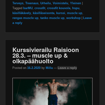
Terveys
,
Treenaus
,
Urheilu
,
Voimistelu
,
Yleinen
|
Tagged
barMU
,
crossfit
,
crossfit kouvola
,
hspu
,
käsilläkävely
,
käsilläseisonta
,
kurssi
,
muscle up
,
rengas muscle up
,
tanko muscle up
,
workshop
|
Leave
a reply
Kurssivierailu Raisioon
28.3. – muscle up &
olkapäähuolto
Posted on
16.2.2020
by
Milla
—
Leave a reply