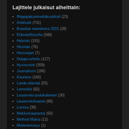
Lajittele julkaisut aiheittain:
#hippipakunimeltäkuukkeli
(23)
Artikkelit
(731)
Brasilian treeniloma 2015
(28)
Elämänfilosofia
(348)
Helsinki
(155)
Hirsitalo
(76)
Hirsiveijari
(7)
Huippu-urheilu
(127)
Hyvinvointi
(359)
Journalismi
(180)
Kauneus
(166)
Lande-elämää
(55)
Lemmikit
(92)
Leuanveto-joulukalenteri
(30)
Leuanvetohaaste
(98)
Loviisa
(38)
Mekkomaanantai
(50)
Method Makia
(12)
Mielenterveys
(1)