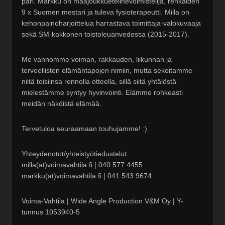
pari. Markku on maajoukkuetelinevoimistelija, renkaiden
9 x Suomen mestari ja tuleva fysioterapeutti. Milla on
kehonpainoharjoittelua harrastava toimittaja-valokuvaaja
sekä SM-kakkonen toistoleuanvedossa (2015-2017).
Me vannomme voiman, rakkauden, liikunnan ja
terveellisten elämäntapojen nimiin, mutta sekoitamme
niitä toisiinsa rennolla otteella, sillä siitä yhtälöstä
mielestämme syntyy hyvinvointi. Elämme rohkeasti
meidän näköistä elämää.
Tervetuloa seuraamaan touhujamme! :)
Yhteydenotot/yhteistyötiedustelut:
milla(at)voimavahtila.fi | 040 577 4455
markku(at)voimavahtila.fi | 041 543 9674
Voima-Vahtila | Wide Angle Production V&M Oy | Y-
tunnus 1053940-5