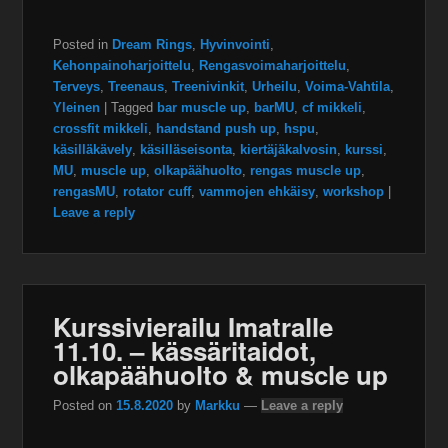
Posted in
Dream Rings
,
Hyvinvointi
,
Kehonpainoharjoittelu
,
Rengasvoimaharjoittelu
,
Terveys
,
Treenaus
,
Treenivinkit
,
Urheilu
,
Voima-Vahtila
,
Yleinen
|
Tagged
bar muscle up
,
barMU
,
cf mikkeli
,
crossfit mikkeli
,
handstand push up
,
hspu
,
käsilläkävely
,
käsilläseisonta
,
kiertäjäkalvosin
,
kurssi
,
MU
,
muscle up
,
olkapäähuolto
,
rengas muscle up
,
rengasMU
,
rotator cuff
,
vammojen ehkäisy
,
workshop
|
Leave a reply
Kurssivierailu Imatralle
11.10. – kässäritaidot,
olkapäähuolto & muscle up
Posted on
15.8.2020
by
Markku
—
Leave a reply