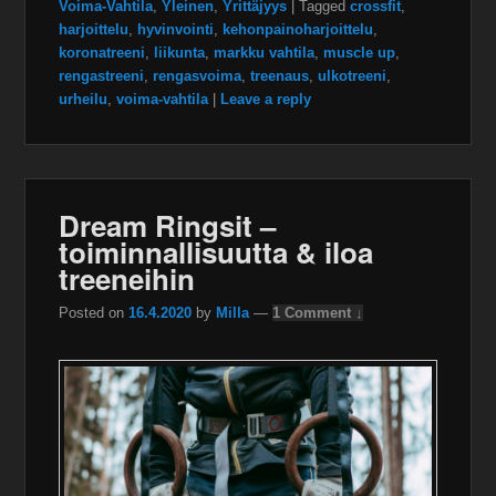
Voima-Vahtila
,
Yleinen
,
Yrittäjyys
|
Tagged
crossfit
,
harjoittelu
,
hyvinvointi
,
kehonpainoharjoittelu
,
koronatreeni
,
liikunta
,
markku vahtila
,
muscle up
,
rengastreeni
,
rengasvoima
,
treenaus
,
ulkotreeni
,
urheilu
,
voima-vahtila
|
Leave a reply
Dream Ringsit –
toiminnallisuutta & iloa
treeneihin
Posted on
16.4.2020
by
Milla
—
1 Comment ↓