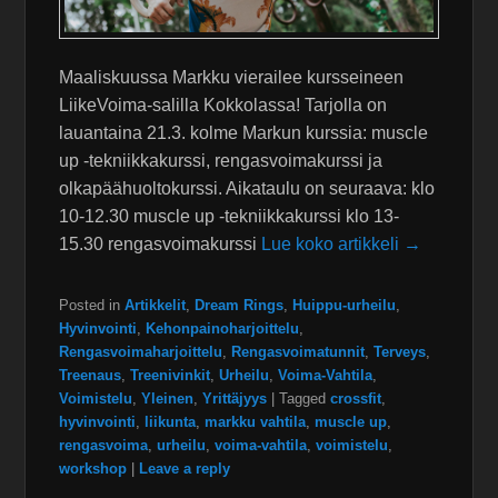
Maaliskuussa Markku vierailee kursseineen
LiikeVoima-salilla Kokkolassa! Tarjolla on
lauantaina 21.3. kolme Markun kurssia: muscle
up -tekniikkakurssi, rengasvoimakurssi ja
olkapäähuoltokurssi. Aikataulu on seuraava: klo
10-12.30 muscle up -tekniikkakurssi klo 13-
15.30 rengasvoimakurssi
Lue koko artikkeli →
Posted in
Artikkelit
,
Dream Rings
,
Huippu-urheilu
,
Hyvinvointi
,
Kehonpainoharjoittelu
,
Rengasvoimaharjoittelu
,
Rengasvoimatunnit
,
Terveys
,
Treenaus
,
Treenivinkit
,
Urheilu
,
Voima-Vahtila
,
Voimistelu
,
Yleinen
,
Yrittäjyys
|
Tagged
crossfit
,
hyvinvointi
,
liikunta
,
markku vahtila
,
muscle up
,
rengasvoima
,
urheilu
,
voima-vahtila
,
voimistelu
,
workshop
|
Leave a reply