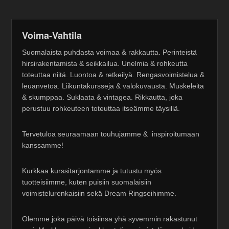
Voima-Vahtila
Suomalaista puhdasta voimaa & rakkautta. Perinteistä
hirsirakentamista & seikkailua. Unelmia & rohkeutta
toteuttaa niitä. Luontoa & retkeilyä. Rengasvoimistelua &
leuanvetoa. Liikuntakursseja & valokuvausta. Muskeleita
& skumppaa. Suklaata & vintagea. Rikkautta, joka
perustuu rohkeuteen toteuttaa itseämme täysillä.
Tervetuloa seuraamaan touhujamme & inspiroitumaan
kanssamme!
Kurkkaa kurssitarjontamme ja tutustu myös
tuotteisiimme, kuten puisiin suomalaisiin
voimistelurenkaisiin sekä Dream Ringseihimme.
Olemme joka päivä toisiinsa yhä syvemmin rakastunut