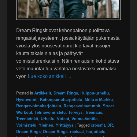
Dream Ringsit ovat kehonpainon puolittava
rengastaljasysteemi, jossa käyttäjän pukemasta
vyöstä ylös nousevat narut kiertävät rissojen
kautta takaisin alas ja päätyvät
voimistelurenkaisiin. Näin renkaisiin kohdistuva
veto muuntautuu vartaloa nostavaksi voimaksi
vyön
Lue koko artikkeli →
Posted in
Artikkelit
,
Dream Rings
,
Huippu-urheilu
,
Hyvinvointi
,
Kehonpainoharjoittelu
,
Milla & Markku
,
Rengasvoimaharjoittelu
,
Rengasvoimatunnit
,
Street
Workout
,
Telinevoimistelu
,
Terveys
,
Treenaus
,
Treenivinkit
,
Urheilu
,
Videot
,
Voima-Vahtila
,
Voimistelu
,
Yleinen
,
Yrittäjyys
|
Tagged
crossfit
,
DR
,
Dream Rings
,
Dream Rings -renkaat
,
harjoittelu
,