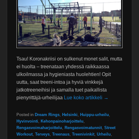
Tsau! Koronakriisi on sulkenut monet salit, mutta
ei huolta – treenataan yhdessä raikkaassa
ulkoilmassa ja hygieniasta huolehtien! Opit
uutta, saat treeni-intoa ja hyviä vinkkejä
jatkotreeneihisi ja samalla tuet paikallista
pienyrittäjä-urheilijaa
Lue koko artikkeli →
Posted in
Dream Rings
,
Helsinki
,
Huippu-urheilu
,
Hyvinvointi
,
Kehonpainoharjoittelu
,
Rengasvoimaharjoittelu
,
Rengasvoimatunnit
,
Street
Workout
,
Terveys
,
Treenaus
,
Treenivinkit
,
Urheilu
,