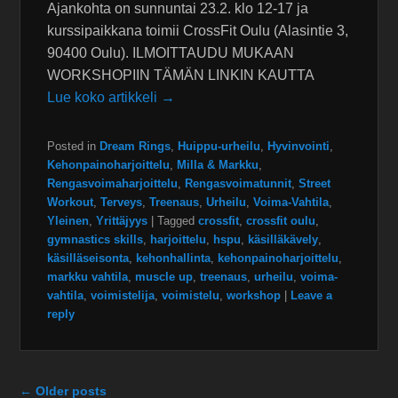
Ajankohta on sunnuntai 23.2. klo 12-17 ja
kurssipaikkana toimii CrossFit Oulu (Alasintie 3,
90400 Oulu). ILMOITTAUDU MUKAAN
WORKSHOPIIN TÄMÄN LINKIN KAUTTA
Lue koko artikkeli →
Posted in
Dream Rings
,
Huippu-urheilu
,
Hyvinvointi
,
Kehonpainoharjoittelu
,
Milla & Markku
,
Rengasvoimaharjoittelu
,
Rengasvoimatunnit
,
Street
Workout
,
Terveys
,
Treenaus
,
Urheilu
,
Voima-Vahtila
,
Yleinen
,
Yrittäjyys
|
Tagged
crossfit
,
crossfit oulu
,
gymnastics skills
,
harjoittelu
,
hspu
,
käsilläkävely
,
käsilläseisonta
,
kehonhallinta
,
kehonpainoharjoittelu
,
markku vahtila
,
muscle up
,
treenaus
,
urheilu
,
voima-
vahtila
,
voimistelija
,
voimistelu
,
workshop
|
Leave a
reply
Post navigation
←
Older posts