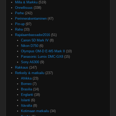
Milla & Markku
(519)
Onnellisuus
(338)
Perhe
(242)
Perinnerakentaminen
(47)
Pin-up
(97)
Raha
(33)
Rajalaambassador2016
(51)
Canon 5D Mark IV
(8)
Nikon D750
(6)
Olympus OM-D E-M5 Mark II
(10)
Panasonic Lumix DMC-GX8
(15)
Sony A6300
(9)
Rakkaus
(147)
Retkeily & matkailu
(237)
Afrikka
(23)
Borneo
(7)
Brasilia
(14)
Englanti
(18)
Islanti
(6)
Itävalta
(8)
Kotimaan matkailu
(34)