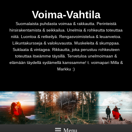
Voima-Vahtila
Suomalaista puhdasta voimaa & rakkautta. Perinteistä
hirsirakentamista & seikkailua. Unelmia & rohkeutta toteuttaa
niitä. Luontoa & retkeilyä. Rengasvoimistelua & leuanvetoa.
Liikuntakursseja & valokuvausta. Muskeleita & skumppaa.
Suklaata & vintagea. Rikkautta, joka perustuu rohkeuteen
toteuttaa itseämme täysillä. Tervetuloa unelmoimaan &
elämään täydellä sydämellä kanssamme! t. voimapari Milla &
Markku :)
Menu