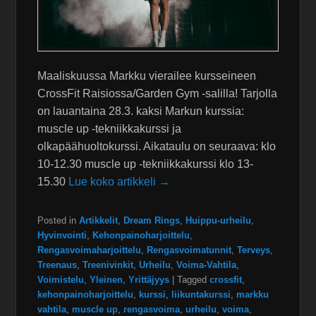
Maaliskuussa Markku vierailee kursseineen
CrossFit Raisiossa/Garden Gym -salilla! Tarjolla
on lauantaina 28.3. kaksi Markun kurssia:
muscle up -tekniikkakurssi ja
olkapäähuoltokurssi. Aikataulu on seuraava: klo
10-12.30 muscle up -tekniikkakurssi klo 13-
15.30
Lue koko artikkeli →
Posted in
Artikkelit
,
Dream Rings
,
Huippu-urheilu
,
Hyvinvointi
,
Kehonpainoharjoittelu
,
Rengasvoimaharjoittelu
,
Rengasvoimatunnit
,
Terveys
,
Treenaus
,
Treenivinkit
,
Urheilu
,
Voima-Vahtila
,
Voimistelu
,
Yleinen
,
Yrittäjyys
|
Tagged
crossfit
,
kehonpainoharjoittelu
,
kurssi
,
liikuntakurssi
,
markku
vahtila
,
muscle up
,
rengasvoima
,
urheilu
,
voima
,