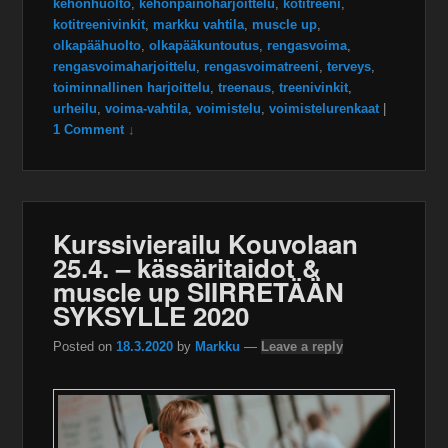
kehonhuolto
,
kehonpainoharjoittelu
,
kotitreeni
,
kotitreenivinkit
,
markku vahtila
,
muscle up
,
olkapäähuolto
,
olkapääkuntoutus
,
rengasvoima
,
rengasvoimaharjoittelu
,
rengasvoimatreeni
,
terveys
,
toiminnallinen harjoittelu
,
treenaus
,
treenivinkit
,
urheilu
,
voima-vahtila
,
voimistelu
,
voimistelurenkaat
|
1 Comment ↓
Kurssivierailu Kouvolaan
25.4. – kässäritaidot &
muscle up SIIRRETÄÄN
SYKSYLLE 2020
Posted on
18.3.2020
by
Markku
—
Leave a reply