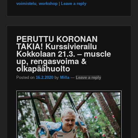
voimistelu
,
workshop
|
Leave a reply
PERUTTU KORONAN
TAKIA! Kurssivierailu
Kokkolaan 21.3. – muscle
up, rengasvoima &
olkapäähuolto
Posted on
16.2.2020
by
Milla
—
Leave a reply