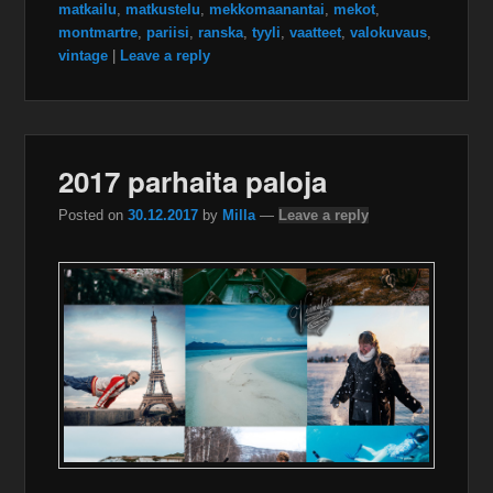
matkailu
,
matkustelu
,
mekkomaanantai
,
mekot
,
montmartre
,
pariisi
,
ranska
,
tyyli
,
vaatteet
,
valokuvaus
,
vintage
|
Leave a reply
2017 parhaita paloja
Posted on
30.12.2017
by
Milla
—
Leave a reply