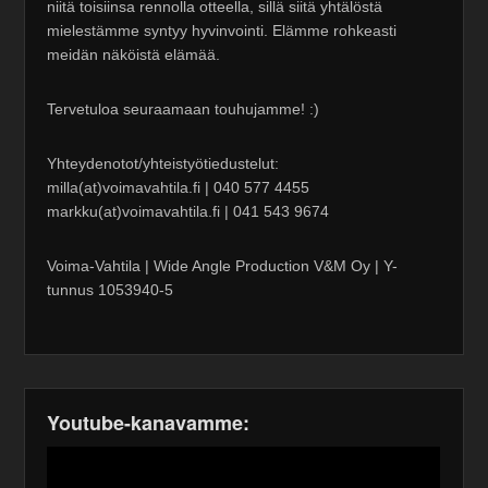
niitä toisiinsa rennolla otteella, sillä siitä yhtälöstä
mielestämme syntyy hyvinvointi. Elämme rohkeasti
meidän näköistä elämää.
Tervetuloa seuraamaan touhujamme! :)
Yhteydenotot/yhteistyötiedustelut:
milla(at)voimavahtila.fi | 040 577 4455
markku(at)voimavahtila.fi | 041 543 9674
Voima-Vahtila | Wide Angle Production V&M Oy | Y-
tunnus 1053940-5
Youtube-kanavamme: