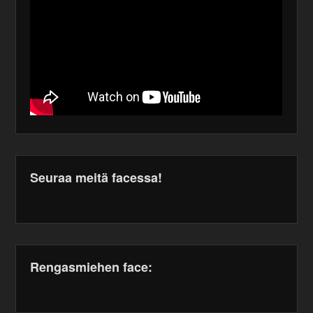
Seuraa meitä facessa!
WordPress
maintenance
plugin
Rengasmiehen face:
WordPress
maintenance
plugin