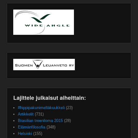
Lajittele julkaisut aiheittain:
#hippipakunimeltäkuukkeli
(23)
Artikkelit
(731)
Brasilian treeniloma 2015
(28)
Elämänfilosofia
(348)
Helsinki
(155)