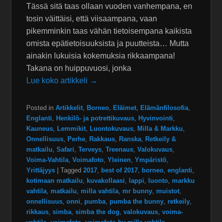
Tässä sitä taas ollaan vuoden vanhempana, en
tosin väittäisi, että viisaampana, vaan
pikemminkin taas vähän tietoisempana kaikista
omista epätietoisuuksista ja puutteista… Mutta
ainakin lukuisia kokemuksia rikkaampana!
Takana on huippuvuosi, jonka
Lue koko artikkeli →
Posted in
Artikkelit
,
Borneo
,
Eläimet
,
Elämänfilosofia
,
Englanti
,
Henkilö- ja potrettikuvaus
,
Hyvinvointi
,
Kauneus
,
Lemmikit
,
Luontokuvaus
,
Milla & Markku
,
Onnellisuus
,
Perhe
,
Rakkaus
,
Ranska
,
Retkeily &
matkailu
,
Safari
,
Terveys
,
Treenaus
,
Valokuvaus
,
Voima-Vahtila
,
Voimafoto
,
Yleinen
,
Ympäristö
,
Yrittäjyys
|
Tagged
2017
,
best of 2017
,
borneo
,
englanti
,
kotimaan matkailu
,
kuvakollaasi
,
lappi
,
luonto
,
markku
vahtila
,
matkailu
,
milla vahtila
,
mr bunny
,
muistot
,
onnellisuus
,
onni
,
pumba
,
pumba the bunny
,
retkeily
,
rikkaus
,
simba
,
simba the dog
,
valokuvaus
,
voima-