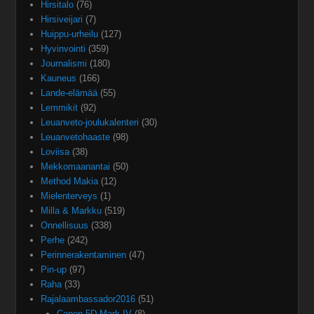
Hirsitalo
(76)
Hirsiveijari
(7)
Huippu-urheilu
(127)
Hyvinvointi
(359)
Journalismi
(180)
Kauneus
(166)
Lande-elämää
(55)
Lemmikit
(92)
Leuanveto-joulukalenteri
(30)
Leuanvetohaaste
(98)
Loviisa
(38)
Mekkomaanantai
(50)
Method Makia
(12)
Mielenterveys
(1)
Milla & Markku
(519)
Onnellisuus
(338)
Perhe
(242)
Perinnerakentaminen
(47)
Pin-up
(97)
Raha
(33)
Rajalaambassador2016
(51)
Canon 5D Mark IV
(8)