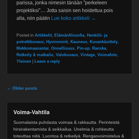
parissa, jonka nimesin tänään ”perkeleen
projektiksi”… Jotta saisin sen hoidettua pois
alta, niin päätin
Lue koko artikkeli →
Posted in
Artikkelit
,
Elämänfilosofia
,
Henkilö- ja
potrettikuvaus
,
Hyvinvointi
,
Kauneus
,
Kuvankäsittely
,
Mekkomaanantai
,
Onnellisuus
,
Pin-up
,
Ranska
,
Retkeily & matkailu
,
Valokuvaus
,
Vintage
,
Voimafoto
,
Yleinen
|
Leave a reply
Post navigation
←
Older posts
Voima-Vahtila
Suomalaista puhdasta voimaa & rakkautta. Perinteistä
hirsirakentamista & seikkailua. Unelmia & rohkeutta
toteuttaa niitä. Luontoa & retkeilyä. Rengasvoimistelua &