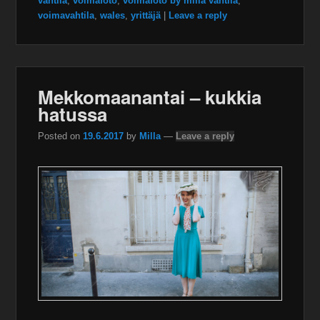
vahtila
,
voimafoto
,
voimafoto by milla vahtila
,
voimavahtila
,
wales
,
yrittäjä
|
Leave a reply
Mekkomaanantai – kukkia
hatussa
Posted on
19.6.2017
by
Milla
—
Leave a reply