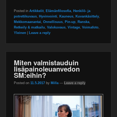
Posted in
Artikkelit
,
Elämänfilosofia
,
Henkilö- ja
potrettikuvaus
,
Hyvinvointi
,
Kauneus
,
Kuvankäsittely
,
Mekkomaanantai
,
Onnellisuus
,
Pin-up
,
Ranska
,
Retkeily & matkailu
,
Valokuvaus
,
Vintage
,
Voimafoto
,
Yleinen
|
Leave a reply
Miten valmistauduin
lisäpainoleuanvedon
SM:eihin?
Posted on
11.5.2017
by
Milla
—
Leave a reply