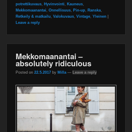
potrettikuvaus
,
Hyvinvointi
,
Kauneus
,
Mekkomaanantai
,
Onnellisuus
,
Pin-up
,
Ranska
,
Retkeily & matkailu
,
Valokuvaus
,
Vintage
,
Yleinen
|
Leave a reply
Mekkomaanantai –
absolutely ridiculous
Posted on
22.5.2017
by
Milla
—
Leave a reply