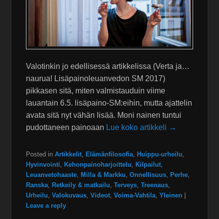
Valotinkin jo edellisessä artikkelissa (Verta ja…
naurua! Lisäpainoleuanvedon SM 2017)
pikkasen sitä, miten valmistauduin viime
lauantain 6.5. lisäpaino-SM:eihin, mutta ajattelin
avata sitä nyt vähän lisää. Moni nainen tuntui
pudottaneen painoaan
Lue koko artikkeli →
Posted in
Artikkelit
,
Elämänfilosofia
,
Huippu-urheilu
,
Hyvinvointi
,
Kehonpainoharjoittelu
,
Kilpailut
,
Leuanvetohaaste
,
Milla & Markku
,
Onnellisuus
,
Perhe
,
Ranska
,
Retkeily & matkailu
,
Terveys
,
Treenaus
,
Urheilu
,
Valokuvaus
,
Videot
,
Voima-Vahtila
,
Yleinen
|
Leave a reply