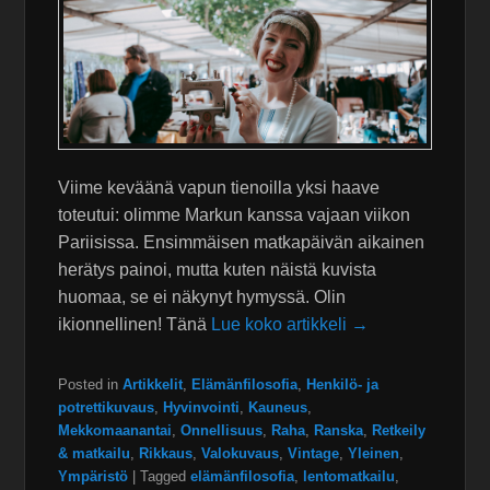
Viime keväänä vapun tienoilla yksi haave
toteutui: olimme Markun kanssa vajaan viikon
Pariisissa. Ensimmäisen matkapäivän aikainen
herätys painoi, mutta kuten näistä kuvista
huomaa, se ei näkynyt hymyssä. Olin
ikionnellinen! Tänä
Lue koko artikkeli →
Posted in
Artikkelit
,
Elämänfilosofia
,
Henkilö- ja
potrettikuvaus
,
Hyvinvointi
,
Kauneus
,
Mekkomaanantai
,
Onnellisuus
,
Raha
,
Ranska
,
Retkeily
& matkailu
,
Rikkaus
,
Valokuvaus
,
Vintage
,
Yleinen
,
Ympäristö
|
Tagged
elämänfilosofia
,
lentomatkailu
,