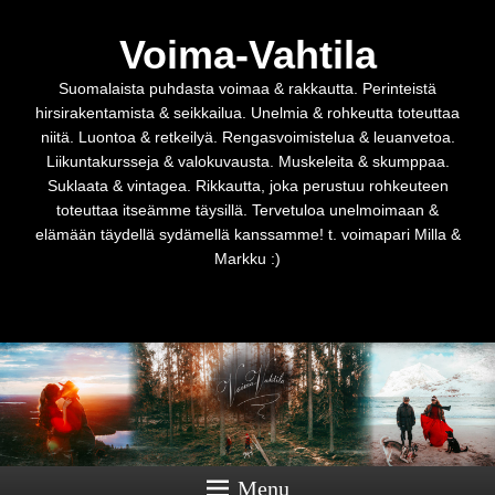
Voima-Vahtila
Suomalaista puhdasta voimaa & rakkautta. Perinteistä
hirsirakentamista & seikkailua. Unelmia & rohkeutta toteuttaa
niitä. Luontoa & retkeilyä. Rengasvoimistelua & leuanvetoa.
Liikuntakursseja & valokuvausta. Muskeleita & skumppaa.
Suklaata & vintagea. Rikkautta, joka perustuu rohkeuteen
toteuttaa itseämme täysillä. Tervetuloa unelmoimaan &
elämään täydellä sydämellä kanssamme! t. voimapari Milla &
Markku :)
Menu