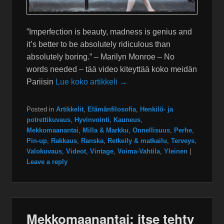
”Imperfection is beauty, madness is genius and
it’s better to be absolutely ridiculous than
absolutely boring.” – Marilyn Monroe – No
words needed – tää video kiteyttää koko meidän
Pariisin
Lue koko artikkeli →
Posted in
Artikkelit
,
Elämänfilosofia
,
Henkilö- ja
potrettikuvaus
,
Hyvinvointi
,
Kauneus
,
Mekkomaanantai
,
Milla & Markku
,
Onnellisuus
,
Perhe
,
Pin-up
,
Rakkaus
,
Ranska
,
Retkeily & matkailu
,
Terveys
,
Valokuvaus
,
Videot
,
Vintage
,
Voima-Vahtila
,
Yleinen
|
Leave a reply
Mekkomaanantai: itse tehty