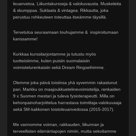
leuanvetoa. Liikuntakursseja & valokuvausta. Muskeleita
& skumppaa. Suklaata & vintagea. Rikkautta, joka
perustuu rohkeuteen toteuttaa itseämme täysillä.
Tervetuloa seuraamaan touhujamme & inspiroitumaan
kanssamme!
Kurkkaa kurssitarjontamme ja tutustu myös
tuotteisiimme, kuten puisiin suomalaisiin
voimistelurenkaisiin sekä Dream Ringseihimme.
Olemme joka päivä toisiinsa yhä syvemmin rakastunut
pari. Markku on maajoukkuetelinevoimistelija, renkaiden
9 x Suomen mestari ja tuleva fysioterapeutti. Milla on
kehonpainoharjoittelua harrastava toimittaja-valokuvaaja
sekä SM-kakkonen toistoleuanvedossa (2015-2017).
Me vannomme voiman, rakkauden, liikunnan ja
terveellisten elämäntapojen nimiin, mutta sekoitamme