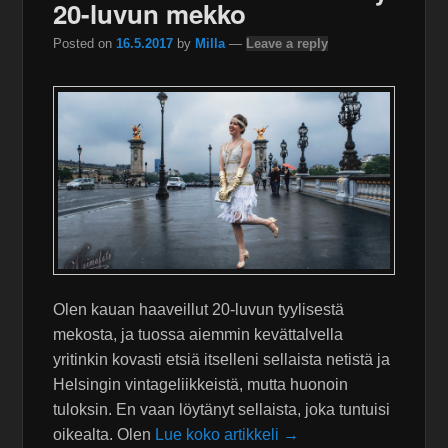
20-luvun mekko
Posted on
16.5.2017
by
Milla
—
Leave a reply
Olen kauan haaveillut 20-luvun tyylisestä
mekosta, ja tuossa aiemmin kevättalvella
yritinkin kovasti etsiä itselleni sellaista netistä ja
Helsingin vintageliikkeistä, mutta huonoin
tuloksin. En vaan löytänyt sellaista, joka tuntuisi
oikealta. Olen
Lue koko artikkeli →