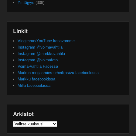
Yrittäjyys
(308)
Linkit
Vlogimme/YouTube-kanavamme
Instagram @voimavahtila
Instagram @markkuvahtila
Instagram @voimafoto
Voima-Vahtila Facessa
Markun rengasmies-urheilijasivu facebookissa
Markku facebookissa
Milla facebookissa
Arkistot
Arkistot