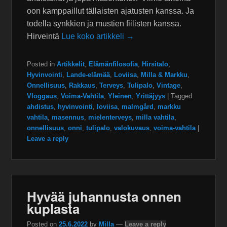
oon kamppaillut tällaisten ajatusten kanssa. Ja
todella synkkien ja mustien fiilisten kanssa.
Hirveintä
Lue koko artikkeli →
Posted in
Artikkelit
,
Elämänfilosofia
,
Hirsitalo
,
Hyvinvointi
,
Lande-elämää
,
Loviisa
,
Milla & Markku
,
Onnellisuus
,
Rakkaus
,
Terveys
,
Tulipalo
,
Vintage
,
Vloggaus
,
Voima-Vahtila
,
Yleinen
,
Yrittäjyys
|
Tagged
ahdistus
,
hyvinvointi
,
loviisa
,
malmgård
,
markku
vahtila
,
masennus
,
mielenterveys
,
milla vahtila
,
onnellisuus
,
onni
,
tulipalo
,
valokuvaus
,
voima-vahtila
|
Leave a reply
Hyvää juhannusta onnen
kuplasta
Posted on
25.6.2022
by
Milla
—
Leave a reply