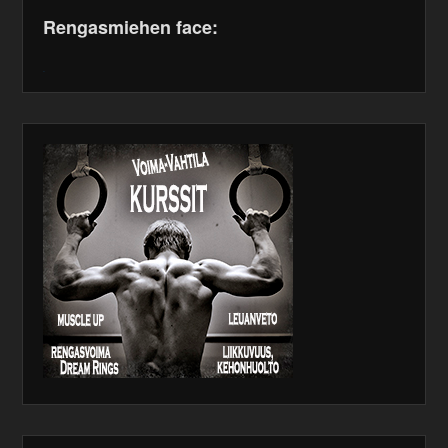
Rengasmiehen face:
WordPress
maintenance
plugin