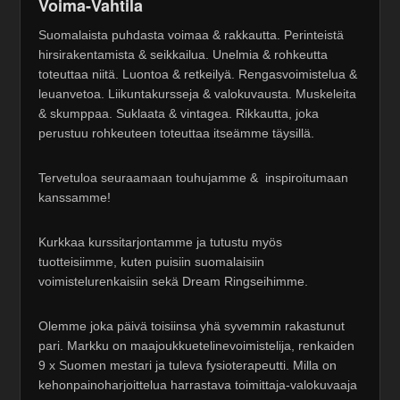
Voima-Vahtila
Suomalaista puhdasta voimaa & rakkautta. Perinteistä
hirsirakentamista & seikkailua. Unelmia & rohkeutta
toteuttaa niitä. Luontoa & retkeilyä. Rengasvoimistelua &
leuanvetoa. Liikuntakursseja & valokuvausta. Muskeleita
& skumppaa. Suklaata & vintagea. Rikkautta, joka
perustuu rohkeuteen toteuttaa itseämme täysillä.
Tervetuloa seuraamaan touhujamme & inspiroitumaan
kanssamme!
Kurkkaa kurssitarjontamme ja tutustu myös
tuotteisiimme, kuten puisiin suomalaisiin
voimistelurenkaisiin sekä Dream Ringseihimme.
Olemme joka päivä toisiinsa yhä syvemmin rakastunut
pari. Markku on maajoukkuetelinevoimistelija, renkaiden
9 x Suomen mestari ja tuleva fysioterapeutti. Milla on
kehonpainoharjoittelua harrastava toimittaja-valokuvaaja