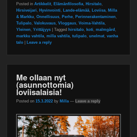
Posted in
Artikkelit
,
Elämänfilosofia
,
Hirsitalo
,
Hirsiveijari
,
Hyvinvointi
,
Lande-elämää
,
Loviisa
,
Milla
& Markku
,
Onnellisuus
,
Perhe
,
Perinnerakentaminen
,
Tulipalo
,
Valokuvaus
,
Vloggaus
,
Voima-Vahtila
,
Yleinen
,
Yrittäjyys
|
Tagged
hirsitalo
,
koti
,
malmgård
,
markku vahtila
,
milla vahtila
,
tulipalo
,
unelmat
,
vanha
talo
|
Leave a reply
Me ollaan nyt
(asunnottomia)
loviisalaisia!
Posted on
15.3.2022
by
Milla
—
Leave a reply