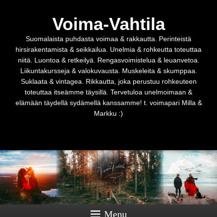
Voima-Vahtila
Suomalaista puhdasta voimaa & rakkautta. Perinteistä
hirsirakentamista & seikkailua. Unelmia & rohkeutta toteuttaa
niitä. Luontoa & retkeilyä. Rengasvoimistelua & leuanvetoa.
Liikuntakursseja & valokuvausta. Muskeleita & skumppaa.
Suklaata & vintagea. Rikkautta, joka perustuu rohkeuteen
toteuttaa itseämme täysillä. Tervetuloa unelmoimaan &
elämään täydellä sydämellä kanssamme! t. voimapari Milla &
Markku :)
Menu