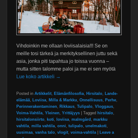
Vihdoinkin me ollaan loviisalaisia!!! Se on
meille tosi tärkeä ja merkityksellinen juttu sekä
asia, jonka piti tapahtua jo toissa vuonna –
mutta sitten talomme paloi ja me ei sen myötä
Lue koko artikkeli →
Posted in
Artikkelit
,
Elämänfilosofia
,
Hirsitalo
,
Lande-
elämää
,
Loviisa
,
Milla & Markku
,
Onnellisuus
,
Perhe
,
Perinnerakentaminen
,
Rikkaus
,
Tulipalo
,
Vloggaus
,
Voima-Vahtila
,
Yleinen
,
Yrittäjyys
|
Tagged
hirsitalo
,
hirsitalonsiirto
,
koti
,
loviisa
,
malmgård
,
markku
vahtila
,
milla vahtila
,
onni
,
tulipalo
,
unelmakoti
,
uusimaa
,
vanha talo
,
vlogit
,
voima-vahtila
|
Leave a