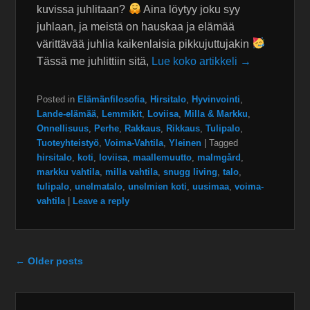
kuvissa juhlitaan?
Aina löytyy joku syy
juhlaan, ja meistä on hauskaa ja elämää
värittävää juhlia kaikenlaisia pikkujuttujakin
Tässä me juhlittiin sitä,
Lue koko artikkeli →
Posted in
Elämänfilosofia
,
Hirsitalo
,
Hyvinvointi
,
Lande-elämää
,
Lemmikit
,
Loviisa
,
Milla & Markku
,
Onnellisuus
,
Perhe
,
Rakkaus
,
Rikkaus
,
Tulipalo
,
Tuoteyhteistyö
,
Voima-Vahtila
,
Yleinen
|
Tagged
hirsitalo
,
koti
,
loviisa
,
maallemuutto
,
malmgård
,
markku vahtila
,
milla vahtila
,
snugg living
,
talo
,
tulipalo
,
unelmatalo
,
unelmien koti
,
uusimaa
,
voima-
vahtila
|
Leave a reply
Post navigation
←
Older posts