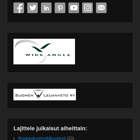
Lajittele julkaisut aiheittain:
#hippipakunimeltäkuukkeli
(23)