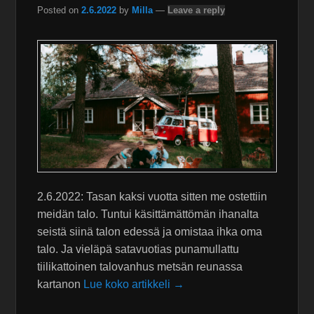
Posted on
2.6.2022
by
Milla
—
Leave a reply
2.6.2022: Tasan kaksi vuotta sitten me ostettiin
meidän talo. Tuntui käsittämättömän ihanalta
seistä siinä talon edessä ja omistaa ihka oma
talo. Ja vieläpä satavuotias punamullattu
tiilikattoinen talovanhus metsän reunassa
kartanon
Lue koko artikkeli →