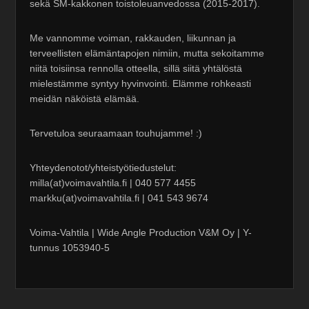
sekä SM-kakkonen toistoleuanvedossa (2015-2017).
Me vannomme voiman, rakkauden, liikunnan ja
terveellisten elämäntapojen nimiin, mutta sekoitamme
niitä toisiinsa rennolla otteella, sillä siitä yhtälöstä
mielestämme syntyy hyvinvointi. Elämme rohkeasti
meidän näköistä elämää.
Tervetuloa seuraamaan touhujamme! :)
Yhteydenotot/yhteistyötiedustelut:
milla(at)voimavahtila.fi | 040 577 4455
markku(at)voimavahtila.fi | 041 543 9674
Voima-Vahtila | Wide Angle Production V&M Oy | Y-
tunnus 1053940-5