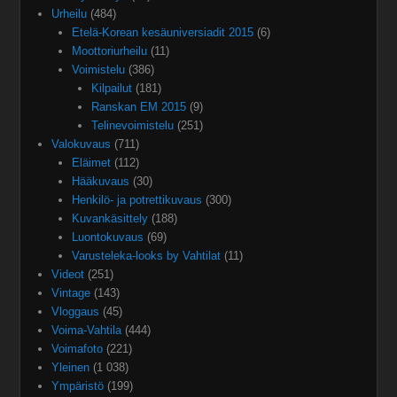
Urheilu
(484)
Etelä-Korean kesäuniversiadit 2015
(6)
Moottoriurheilu
(11)
Voimistelu
(386)
Kilpailut
(181)
Ranskan EM 2015
(9)
Telinevoimistelu
(251)
Valokuvaus
(711)
Eläimet
(112)
Hääkuvaus
(30)
Henkilö- ja potrettikuvaus
(300)
Kuvankäsittely
(188)
Luontokuvaus
(69)
Varusteleka-looks by Vahtilat
(11)
Videot
(251)
Vintage
(143)
Vloggaus
(45)
Voima-Vahtila
(444)
Voimafoto
(221)
Yleinen
(1 038)
Ympäristö
(199)