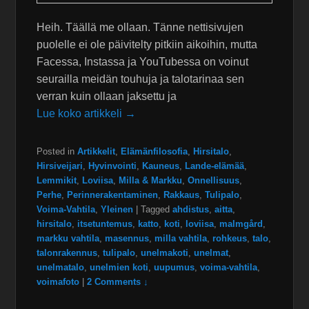
Heih. Täällä me ollaan. Tänne nettisivujen
puolelle ei ole päivitelty pitkiin aikoihin, mutta
Facessa, Instassa ja YouTubessa on voinut
seurailla meidän touhuja ja talotarinaa sen
verran kuin ollaan jaksettu ja
Lue koko artikkeli →
Posted in
Artikkelit
,
Elämänfilosofia
,
Hirsitalo
,
Hirsiveijari
,
Hyvinvointi
,
Kauneus
,
Lande-elämää
,
Lemmikit
,
Loviisa
,
Milla & Markku
,
Onnellisuus
,
Perhe
,
Perinnerakentaminen
,
Rakkaus
,
Tulipalo
,
Voima-Vahtila
,
Yleinen
|
Tagged
ahdistus
,
aitta
,
hirsitalo
,
itsetuntemus
,
katto
,
koti
,
loviisa
,
malmgård
,
markku vahtila
,
masennus
,
milla vahtila
,
rohkeus
,
talo
,
talonrakennus
,
tulipalo
,
unelmakoti
,
unelmat
,
unelmatalo
,
unelmien koti
,
uupumus
,
voima-vahtila
,
voimafoto
|
2 Comments ↓