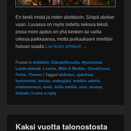
En tiedä mistä ja miten aloittaisin. Siispä aloitan
vaan. Luvassa on myös todella sekava teksti,
jossa moni ajatus on yhä kesken tai vailla
oikeaa paikkaansa, mutta purkaakseni mieltäni
haluan saada
Lue koko artikkeli →
Posted in
Artikkelit
,
Elämänfilosofia
,
Hyvinvointi
,
Lande-elämää
,
Loviisa
,
Milla & Markku
,
Onnellisuus
,
Perhe
,
Yleinen
|
Tagged
ahdistus
,
ajatukset
,
hyvinvointi
,
loviisa
,
malmgård
,
markku vahtila
,
mielenterveys
,
mieli
,
milla vahtila
,
onni
,
terveys
,
tulipalo
|
Leave a reply
Kaksi vuotta talonostosta