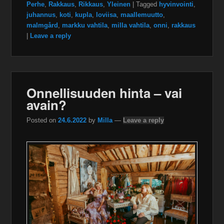
Perhe
,
Rakkaus
,
Rikkaus
,
Yleinen
|
Tagged
hyvinvointi
,
juhannus
,
koti
,
kupla
,
loviisa
,
maallemuutto
,
malmgård
,
markku vahtila
,
milla vahtila
,
onni
,
rakkaus
|
Leave a reply
Onnellisuuden hinta – vai
avain?
Posted on
24.6.2022
by
Milla
—
Leave a reply