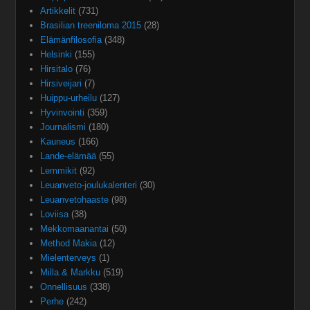
Artikkelit
(731)
Brasilian treeniloma 2015
(28)
Elämänfilosofia
(348)
Helsinki
(155)
Hirsitalo
(76)
Hirsiveijari
(7)
Huippu-urheilu
(127)
Hyvinvointi
(359)
Journalismi
(180)
Kauneus
(166)
Lande-elämää
(55)
Lemmikit
(92)
Leuanveto-joulukalenteri
(30)
Leuanvetohaaste
(98)
Loviisa
(38)
Mekkomaanantai
(50)
Method Makia
(12)
Mielenterveys
(1)
Milla & Markku
(519)
Onnellisuus
(338)
Perhe
(242)