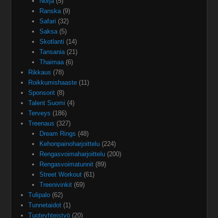
Norja
(5)
Ranska
(9)
Safari
(32)
Saksa
(5)
Skotlanti
(14)
Tansania
(21)
Thaimaa
(6)
Rikkaus
(78)
Roikkumishaaste
(11)
Sponsorit
(8)
Talent Suomi
(4)
Terveys
(186)
Treenaus
(327)
Dream Rings
(48)
Kehonpainoharjoittelu
(224)
Rengasvoimaharjoittelu
(200)
Rengasvoimatunnit
(89)
Street Workout
(61)
Treenivinkit
(69)
Tulipalo
(62)
Tunnetaidot
(1)
Tuoteyhteistyö
(20)