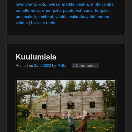
hyvinvointi
,
koti
,
loviisa
,
markku vahtila
,
milla vahtila
,
onnettomuus
,
onni
,
palo
,
paloturvallisuus
,
tulipalo
,
unelmakoti
,
unelmat
,
vahtila
,
vakuutusyhtiö
,
voima-
vahtila
|
Leave a reply
Kuulumisia
Posted on
25.5.2023
by
Milla
—
2 Comments ↓