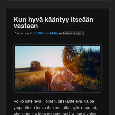
Kun hyvä kääntyy itseään
vastaan
Posted on
23.8.2022
by
Milla
—
Leave a reply
Voiko säteilevä, iloinen, pirskahteleva, valoa
ympärilleen luova ihminen olla myös uupunut,
ahdistunut ja jopa masentunut? Viime aikoina