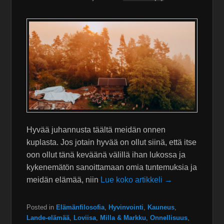
Hyvää juhannusta täältä meidän onnen
kuplasta. Jos jotain hyvää on ollut siinä, että itse
oon ollut tänä keväänä välillä ihan lukossa ja
kykenemätön sanoittamaan omia tuntemuksia ja
meidän elämää, niin
Lue koko artikkeli →
Posted in
Elämänfilosofia
,
Hyvinvointi
,
Kauneus
,
Lande-elämää
,
Loviisa
,
Milla & Markku
,
Onnellisuus
,