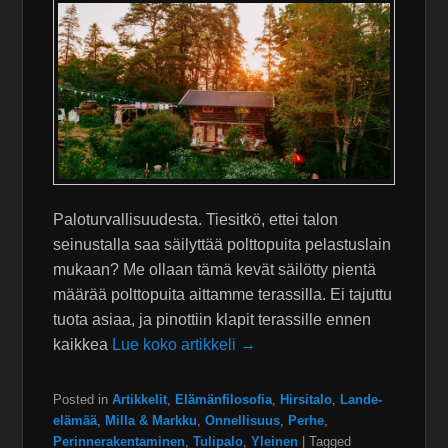
Paloturvallisuudesta. Tiesitkö, ettei talon
seinustalla saa säilyttää polttopuita pelastuslain
mukaan? Me ollaan tämä kevät säilötty pientä
määrää polttopuita aittamme terassilla. Ei tajuttu
tuota asiaa, ja pinottiin klapit terassille ennen
kaikkea
Lue koko artikkeli →
Posted in
Artikkelit
,
Elämänfilosofia
,
Hirsitalo
,
Lande-
elämää
,
Milla & Markku
,
Onnellisuus
,
Perhe
,
Perinnerakentaminen
,
Tulipalo
,
Yleinen
|
Tagged