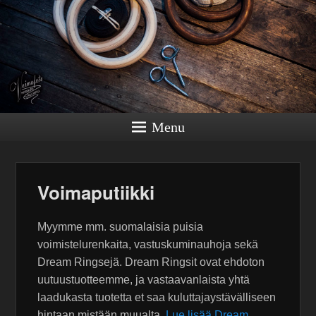
Menu
Voimaputiikki
Myymme mm. suomalaisia puisia
voimistelurenkaita, vastuskuminauhoja sekä
Dream Ringsejä. Dream Ringsit ovat ehdoton
uutuustuotteemme, ja vastaavanlaista yhtä
laadukasta tuotetta et saa kuluttajaystävälliseen
hintaan mistään muualta.
Lue lisää Dream