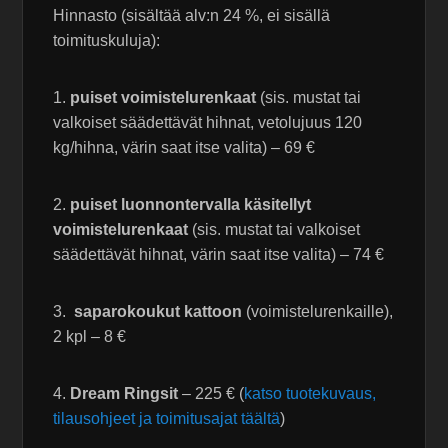
Hinnasto (sisältää alv:n 24 %, ei sisällä
toimituskuluja):
1.
puiset voimistelurenkaat
(sis. mustat tai
valkoiset säädettävät hihnat, vetolujuus 120
kg/hihna, värin saat itse valita) – 69 €
2.
puiset luonnontervalla käsitellyt
voimistelurenkaat
(sis. mustat tai valkoiset
säädettävät hihnat, värin saat itse valita) – 74 €
3.
saparokoukut kattoon
(voimistelurenkaille),
2 kpl – 8 €
4.
Dream Ringsit
– 225 € (
katso tuotekuvaus,
tilausohjeet ja toimitusajat täältä
)