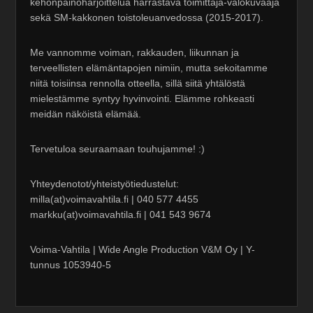
kehonpainoharjoittelua harrastava toimittaja-valokuvaaja
sekä SM-kakkonen toistoleuanvedossa (2015-2017).
Me vannomme voiman, rakkauden, liikunnan ja
terveellisten elämäntapojen nimiin, mutta sekoitamme
niitä toisiinsa rennolla otteella, sillä siitä yhtälöstä
mielestämme syntyy hyvinvointi. Elämme rohkeasti
meidän näköistä elämää.
Tervetuloa seuraamaan touhujamme! :)
Yhteydenotot/yhteistyötiedustelut:
milla(at)voimavahtila.fi | 040 577 4455
markku(at)voimavahtila.fi | 041 543 9674
Voima-Vahtila | Wide Angle Production V&M Oy | Y-
tunnus 1053940-5