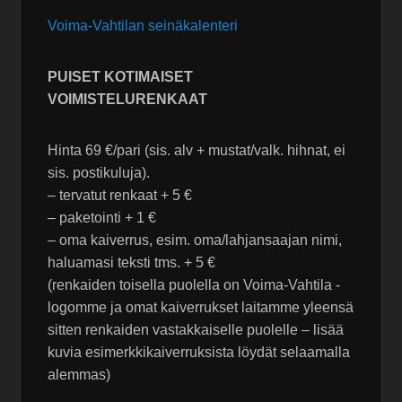
Voima-Vahtilan seinäkalenteri
PUISET KOTIMAISET
VOIMISTELURENKAAT
Hinta 69 €/pari (sis. alv + mustat/valk. hihnat, ei
sis. postikuluja).
– tervatut renkaat + 5 €
– paketointi + 1 €
– oma kaiverrus, esim. oma/lahjansaajan nimi,
haluamasi teksti tms. + 5 €
(renkaiden toisella puolella on Voima-Vahtila -
logomme ja omat kaiverrukset laitamme yleensä
sitten renkaiden vastakkaiselle puolelle – lisää
kuvia esimerkkikaiverruksista löydät selaamalla
alemmas)