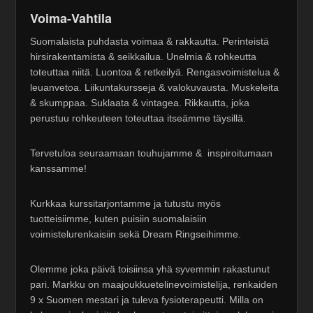
Voima-Vahtila
Suomalaista puhdasta voimaa & rakkautta. Perinteistä
hirsirakentamista & seikkailua. Unelmia & rohkeutta
toteuttaa niitä. Luontoa & retkeilyä. Rengasvoimistelua &
leuanvetoa. Liikuntakursseja & valokuvausta. Muskeleita
& skumppaa. Suklaata & vintagea. Rikkautta, joka
perustuu rohkeuteen toteuttaa itseämme täysillä.
Tervetuloa seuraamaan touhujamme & inspiroitumaan
kanssamme!
Kurkkaa kurssitarjontamme ja tutustu myös
tuotteisiimme, kuten puisiin suomalaisiin
voimistelurenkaisiin sekä Dream Ringseihimme.
Olemme joka päivä toisiinsa yhä syvemmin rakastunut
pari. Markku on maajoukkuetelinevoimistelija, renkaiden
9 x Suomen mestari ja tuleva fysioterapeutti. Milla on