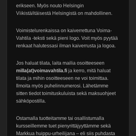
erikseen. Myös nouto Helsingin
Viikistä/itäisestä Helsingistä on mahdollinen.
Voimistelurenkaissa on kaiverrettuna Voima-
Vahtila -teksti sekä pieni logo. Voit myös pyytää
renkaat halutessasi ilman kaiverrusta ja logoa.
Jos haluat tilata, laita mailia osoitteeseen
milla(at)voimavahtila.fi
ja kerro, mitä haluat
tilata ja mihin osoitteeseen ne voi toimittaa.
Ilmoita myös puhelinnumerosi. Lähetämme
sitten tiedot toimituskuluista sekä maksuohjeet
sähköpostilla.
Ostamalla tuotteitamme tai osallistumalla
kursseillemme tuet pienyrittäjyyttämme sekä
Markkua huippu-urheilijana – eli siis puhdasta