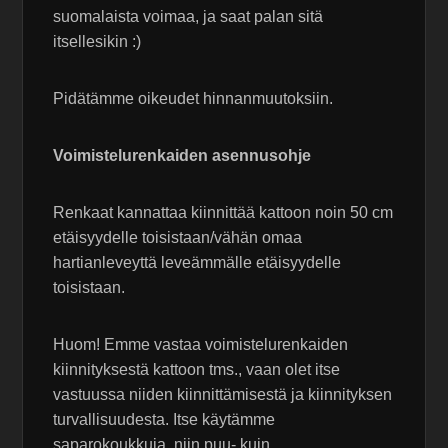
suomalaista voimaa, ja saat palan sitä
itsellesikin :)
Pidätämme oikeudet hinnanmuutoksiin.
Voimistelurenkaiden asennusohje
Renkaat kannattaa kiinnittää kattoon noin 50 cm
etäisyydelle toisistaan/vähän omaa
hartianleveyttä leveämmälle etäisyydelle
toisistaan.
Huom! Emme vastaa voimistelurenkaiden
kiinnityksestä kattoon tms., vaan olet itse
vastuussa niiden kiinnittämisestä ja kiinnityksen
turvallisuudesta. Itse käytämme
saparokoukkuja, niin puu- kuin