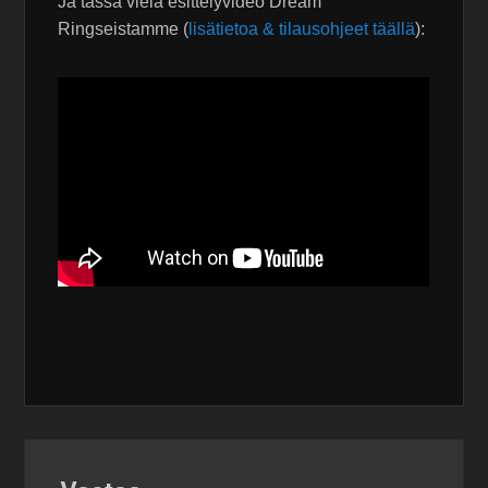
Ja tässä vielä esittelyvideo Dream
Ringseistamme (
lisätietoa & tilausohjeet täällä
):