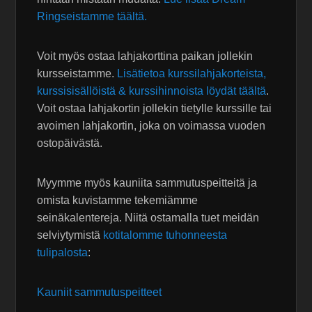
Ringseistamme täältä.
Voit myös ostaa lahjakorttina paikan jollekin
kursseistamme.
Lisätietoa kurssilahjakorteista,
kurssisisällöistä & kurssihinnoista löydät täältä
.
Voit ostaa lahjakortin jollekin tietylle kurssille tai
avoimen lahjakortin, joka on voimassa vuoden
ostopäivästä.
Myymme myös kauniita sammutuspeitteitä ja
omista kuvistamme tekemiämme
seinäkalentereja. Niitä ostamalla tuet meidän
selviytymistä
kotitalomme tuhonneesta
tulipalosta
:
Kauniit sammutuspeitteet