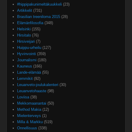
#hippipakunimeltäkuukkeli
(23)
Artikkelit
(731)
Brasilian treeniloma 2015
(28)
Elämänfilosofia
(348)
Helsinki
(155)
Hirsitalo
(76)
Hirsiveijari
(7)
Huippu-urheilu
(127)
Hyvinvointi
(359)
Journalismi
(180)
Kauneus
(166)
Lande-elämää
(55)
Lemmikit
(92)
Leuanveto-joulukalenteri
(30)
Leuanvetohaaste
(98)
Loviisa
(38)
Mekkomaanantai
(50)
Method Makia
(12)
Mielenterveys
(1)
Milla & Markku
(519)
Onnellisuus
(338)