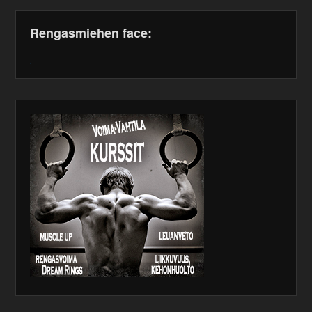
Rengasmiehen face:
WordPress
maintenance
plugin