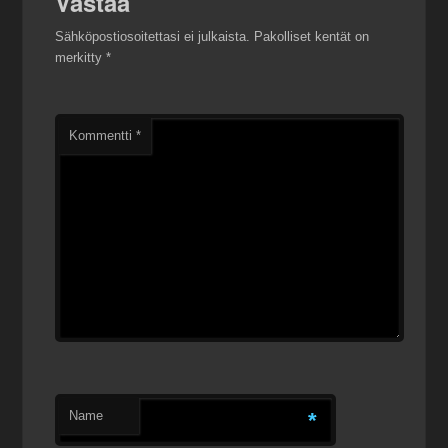
Vastaa
Sähköpostiosoitettasi ei julkaista.
Pakolliset kentät on
merkitty
*
Kommentti
*
Name
*