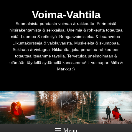
Voima-Vahtila
Suomalaista puhdasta voimaa & rakkautta. Perinteistä
hirsirakentamista & seikkailua. Unelmia & rohkeutta toteuttaa
niitä. Luontoa & retkeilyä. Rengasvoimistelua & leuanvetoa.
Liikuntakursseja & valokuvausta. Muskeleita & skumppaa.
Suklaata & vintagea. Rikkautta, joka perustuu rohkeuteen
toteuttaa itseämme täysillä. Tervetuloa unelmoimaan &
elämään täydellä sydämellä kanssamme! t. voimapari Milla &
Markku :)
Menu