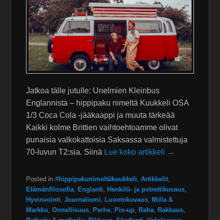
Jatkoa tälle jutulle: Unelmien Kleinbus
Englannista – hippipaku nimeltä Kuukkeli OSA
1/3 Coca Cola -jääkaappi ja muuta tärkeää
Kaikki kolme Brittien vaihtoehtoamme olivat
punaisia valkokattoisia Saksassa valmistettuja
70-luvun T2:sia. Siinä
Lue koko artikkeli →
Posted in
#hippipakunimeltäkuukkeli
,
Artikkelit
,
Elämänfilosofia
,
Englanti
,
Henkilö- ja potrettikuvaus
,
Hyvinvointi
,
Journalismi
,
Luontokuvaus
,
Milla &
Markku
,
Onnellisuus
,
Perhe
,
Pin-up
,
Raha
,
Rakkaus
,