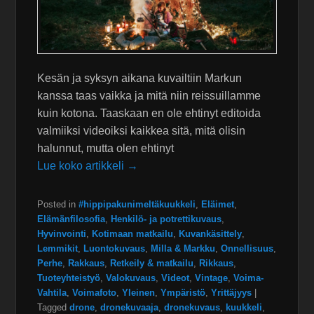
Kesän ja syksyn aikana kuvailtiin Markun
kanssa taas vaikka ja mitä niin reissuillamme
kuin kotona. Taaskaan en ole ehtinyt editoida
valmiiksi videoiksi kaikkea sitä, mitä olisin
halunnut, mutta olen ehtinyt
Lue koko artikkeli →
Posted in
#hippipakunimeltäkuukkeli
,
Eläimet
,
Elämänfilosofia
,
Henkilö- ja potrettikuvaus
,
Hyvinvointi
,
Kotimaan matkailu
,
Kuvankäsittely
,
Lemmikit
,
Luontokuvaus
,
Milla & Markku
,
Onnellisuus
,
Perhe
,
Rakkaus
,
Retkeily & matkailu
,
Rikkaus
,
Tuoteyhteistyö
,
Valokuvaus
,
Videot
,
Vintage
,
Voima-
Vahtila
,
Voimafoto
,
Yleinen
,
Ympäristö
,
Yrittäjyys
|
Tagged
drone
,
dronekuvaaja
,
dronekuvaus
,
kuukkeli
,