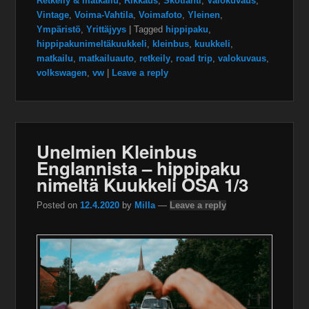
Retkeily & matkailu
,
Rikkaus
,
Skotlanti
,
Valokuvaus
,
Vintage
,
Voima-Vahtila
,
Voimafoto
,
Yleinen
,
Ympäristö
,
Yrittäjyys
|
Tagged
hippipaku
,
hippipakunimeltäkuukkeli
,
kleinbus
,
kuukkeli
,
matkailu
,
matkailuauto
,
retkeily
,
road trip
,
valokuvaus
,
volkswagen
,
vw
|
Leave a reply
Unelmien Kleinbus
Englannista – hippipaku
nimeltä Kuukkeli OSA 1/3
Posted on
12.4.2020
by
Milla
—
Leave a reply