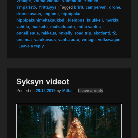
Vintage
,
Voima-Vahtila
,
Voimafoto
,
Yleinen
,
Ympäristö
,
Yrittäjyys
|
Tagged
bririt
,
campervan
,
drone
,
dronekuvaus
,
englanti
,
hippipaku
,
hippipakunimeltäkuukkeli
,
kleinbus
,
kuukkeli
,
markku
vahtila
,
matkailu
,
matkailuauto
,
milla vahtila
,
onnellisuus
,
rakkaus
,
retkeily
,
road trip
,
skotlanti
,
t2
,
unelmat
,
valokuvaus
,
vanha auto
,
vintage
,
volkswagen
|
Leave a reply
Syksyn videot
Posted on
29.12.2019
by
Milla
—
Leave a reply