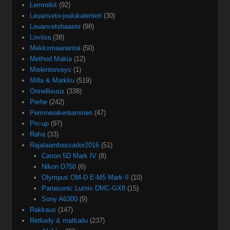
Lemmikit
(92)
Leuanveto-joulukalenteri
(30)
Leuanvetohaaste
(98)
Loviisa
(38)
Mekkomaanantai
(50)
Method Makia
(12)
Mielenterveys
(1)
Milla & Markku
(519)
Onnellisuus
(338)
Perhe
(242)
Perinnerakentaminen
(47)
Pin-up
(97)
Raha
(33)
Rajalaambassador2016
(51)
Canon 5D Mark IV
(8)
Nikon D750
(6)
Olympus OM-D E-M5 Mark II
(10)
Panasonic Lumix DMC-GX8
(15)
Sony A6300
(9)
Rakkaus
(147)
Retkeily & matkailu
(237)