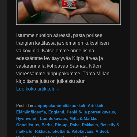
Istumme nuotion ääressä, pasta porisee
trangian kattilassa ja siemailen kuksallisen
valkoviiniä. Katselemme onnellisina
edessämme levittäytyvää Kilpisjärveä ja
vastarannalla kohoavaa Saanaa. Näen
vieressämme hippupakumme. Tämä Millan
kirjoittama juttu on julkaistu alun
Lue koko artikkeli →
Posted in
#hippipakunimeltäkuukkeli
,
Artikkelit
,
Elämänfilosofia
,
Englanti
,
Henkilö- ja potrettikuvaus
,
Hyvinvointi
,
Luontokuvaus
,
Milla & Markku
,
Onnellisuus
,
Perhe
,
Pin-up
,
Raha
,
Rakkaus
,
Retkeily &
matkailu
,
Rikkaus
,
Skotlanti
,
Valokuvaus
,
Videot
,