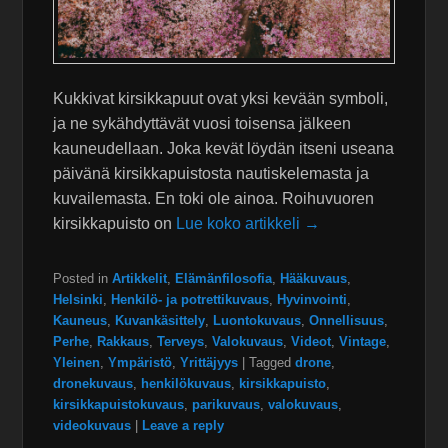
Kukkivat kirsikkapuut ovat yksi kevään symboli,
ja ne sykähdyttävät vuosi toisensa jälkeen
kauneudellaan. Joka kevät löydän itseni useana
päivänä kirsikkapuistosta nautiskelemasta ja
kuvailemasta. En toki ole ainoa. Roihuvuoren
kirsikkapuisto on
Lue koko artikkeli →
Posted in
Artikkelit
,
Elämänfilosofia
,
Hääkuvaus
,
Helsinki
,
Henkilö- ja potrettikuvaus
,
Hyvinvointi
,
Kauneus
,
Kuvankäsittely
,
Luontokuvaus
,
Onnellisuus
,
Perhe
,
Rakkaus
,
Terveys
,
Valokuvaus
,
Videot
,
Vintage
,
Yleinen
,
Ympäristö
,
Yrittäjyys
|
Tagged
drone
,
dronekuvaus
,
henkilökuvaus
,
kirsikkapuisto
,
kirsikkapuistokuvaus
,
parikuvaus
,
valokuvaus
,
videokuvaus
|
Leave a reply