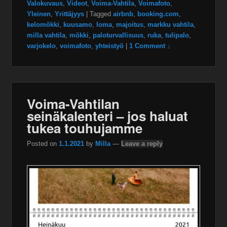
Valokuvaus
,
Videot
,
Voima-Vahtila
,
Voimafoto
,
Yleinen
,
Yrittäjyys
|
Tagged
airbnb
,
booking.com
,
kelomökki
,
kuusamo
,
loma
,
majoitus
,
markku vahtila
,
milla vahtila
,
mökki
,
paloturvallisuus
,
ruka
,
tulipalo
,
varjokelo
,
voimafoto
,
yhteistyö
|
1 Comment ↓
Voima-Vahtilan
seinäkalenteri – jos haluat
tukea touhujamme
Posted on
1.1.2021
by
Milla
—
Leave a reply