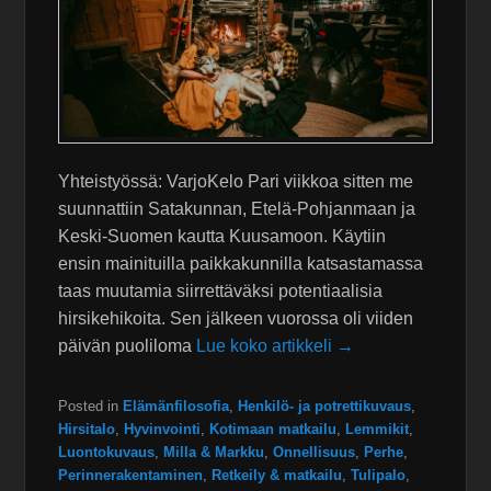
Yhteistyössä: VarjoKelo Pari viikkoa sitten me
suunnattiin Satakunnan, Etelä-Pohjanmaan ja
Keski-Suomen kautta Kuusamoon. Käytiin
ensin mainituilla paikkakunnilla katsastamassa
taas muutamia siirrettäväksi potentiaalisia
hirsikehikoita. Sen jälkeen vuorossa oli viiden
päivän puoliloma
Lue koko artikkeli →
Posted in
Elämänfilosofia
,
Henkilö- ja potrettikuvaus
,
Hirsitalo
,
Hyvinvointi
,
Kotimaan matkailu
,
Lemmikit
,
Luontokuvaus
,
Milla & Markku
,
Onnellisuus
,
Perhe
,
Perinnerakentaminen
,
Retkeily & matkailu
,
Tulipalo
,