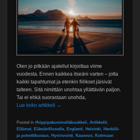
Olen jo pitkään ajatellut kirjoittaa viime
vuodesta. Ennen kaikkea itseäni varten – jotta
kaikki tapahtumat ja etenkin fiilikset jäisivät
talteen. Sitä nimittäin unohtaa yllättävän paljon.
Tai ei ehkä suorastaan unohda,
Lue koko artikkeli →
Posted in
#hippipakunimeltäkuukkeli
,
Artikkelit
,
Eläimet
,
Elämänfilosofia
,
Englanti
,
Helsinki
,
Henkilö-
ja potrettikuvaus
,
Hyvinvointi
,
Kauneus
,
Kotimaan