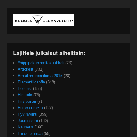
Lajittele julkaisut aiheittain:
#hippipakunimeltäkuukkeli
(23)
Artikkelit
(731)
Brasilian treeniloma 2015
(28)
Elämänfilosofia
(348)
Helsinki
(155)
Hirsitalo
(76)
Hirsiveijari
(7)
Huippu-urheilu
(127)
Hyvinvointi
(359)
Journalismi
(180)
Kauneus
(166)
Lande-elämää
(55)