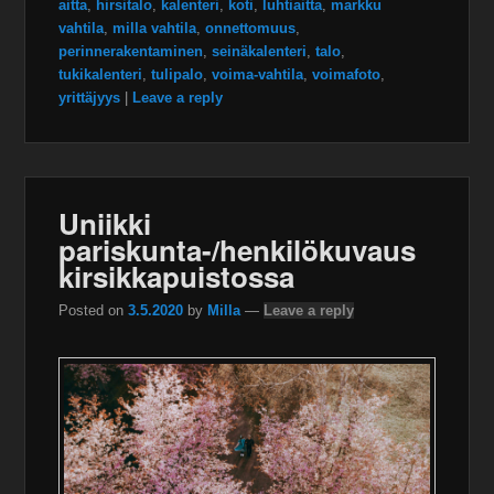
aitta
,
hirsitalo
,
kalenteri
,
koti
,
luhtiaitta
,
markku
vahtila
,
milla vahtila
,
onnettomuus
,
perinnerakentaminen
,
seinäkalenteri
,
talo
,
tukikalenteri
,
tulipalo
,
voima-vahtila
,
voimafoto
,
yrittäjyys
|
Leave a reply
Uniikki
pariskunta-/henkilökuvaus
kirsikkapuistossa
Posted on
3.5.2020
by
Milla
—
Leave a reply