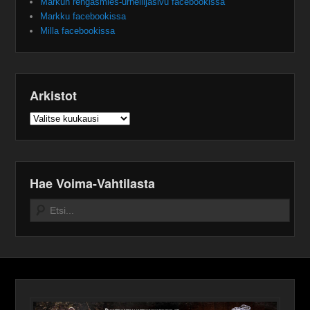
Markun rengasmies-urheilijasivu facebookissa
Markku facebookissa
Milla facebookissa
Arkistot
Arkistot
Hae Voima-Vahtilasta
Search