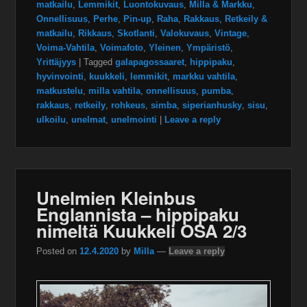
matkailu
,
Lemmikit
,
Luontokuvaus
,
Milla & Markku
,
Onnellisuus
,
Perhe
,
Pin-up
,
Raha
,
Rakkaus
,
Retkeily &
matkailu
,
Rikkaus
,
Skotlanti
,
Valokuvaus
,
Vintage
,
Voima-Vahtila
,
Voimafoto
,
Yleinen
,
Ympäristö
,
Yrittäjyys
|
Tagged
galapagossaaret
,
hippipaku
,
hyvinvointi
,
kuukkeli
,
lemmikit
,
markku vahtila
,
matkustelu
,
milla vahtila
,
onnellisuus
,
pumba
,
rakkaus
,
retkeily
,
rohkeus
,
simba
,
siperianhusky
,
sisu
,
ulkoilu
,
unelmat
,
unelmointi
|
Leave a reply
Unelmien Kleinbus
Englannista – hippipaku
nimeltä Kuukkeli OSA 2/3
Posted on
12.4.2020
by
Milla
—
Leave a reply