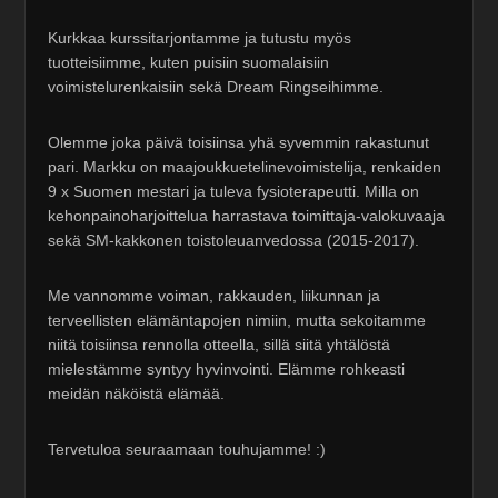
Kurkkaa kurssitarjontamme ja tutustu myös
tuotteisiimme, kuten puisiin suomalaisiin
voimistelurenkaisiin sekä Dream Ringseihimme.
Olemme joka päivä toisiinsa yhä syvemmin rakastunut
pari. Markku on maajoukkuetelinevoimistelija, renkaiden
9 x Suomen mestari ja tuleva fysioterapeutti. Milla on
kehonpainoharjoittelua harrastava toimittaja-valokuvaaja
sekä SM-kakkonen toistoleuanvedossa (2015-2017).
Me vannomme voiman, rakkauden, liikunnan ja
terveellisten elämäntapojen nimiin, mutta sekoitamme
niitä toisiinsa rennolla otteella, sillä siitä yhtälöstä
mielestämme syntyy hyvinvointi. Elämme rohkeasti
meidän näköistä elämää.
Tervetuloa seuraamaan touhujamme! :)