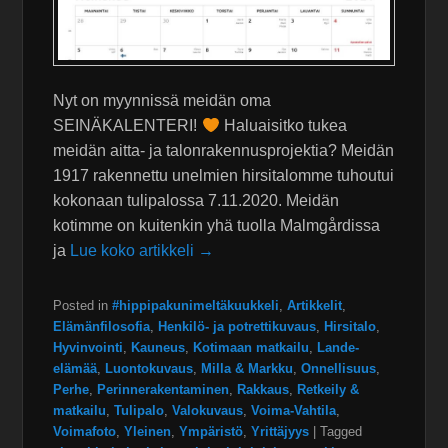
Nyt on myynnissä meidän oma
SEINÄKALENTERI!
Haluaisitko tukea
meidän aitta- ja talonrakennusprojektia? Meidän
1917 rakennettu unelmien hirsitalomme tuhoutui
kokonaan tulipalossa 7.11.2020. Meidän
kotimme on kuitenkin yhä tuolla Malmgårdissa
ja
Lue koko artikkeli →
Posted in
#hippipakunimeltäkuukkeli
,
Artikkelit
,
Elämänfilosofia
,
Henkilö- ja potrettikuvaus
,
Hirsitalo
,
Hyvinvointi
,
Kauneus
,
Kotimaan matkailu
,
Lande-
elämää
,
Luontokuvaus
,
Milla & Markku
,
Onnellisuus
,
Perhe
,
Perinnerakentaminen
,
Rakkaus
,
Retkeily &
matkailu
,
Tulipalo
,
Valokuvaus
,
Voima-Vahtila
,
Voimafoto
,
Yleinen
,
Ympäristö
,
Yrittäjyys
|
Tagged