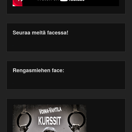
Seuraa meitä facessa!
WordPress
maintenance
plugin
Rengasmiehen face:
WordPress
maintenance
plugin