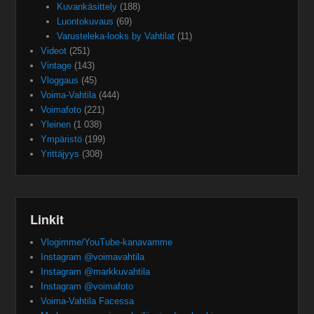
Kuvankäsittely
(188)
Luontokuvaus
(69)
Varusteleka-looks by Vahtilat
(11)
Videot
(251)
Vintage
(143)
Vloggaus
(45)
Voima-Vahtila
(444)
Voimafoto
(221)
Yleinen
(1 038)
Ympäristö
(199)
Yrittäjyys
(308)
Linkit
Vlogimme/YouTube-kanavamme
Instagram @voimavahtila
Instagram @markkuvahtila
Instagram @voimafoto
Voima-Vahtila Facessa