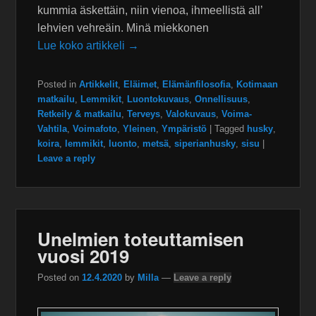
kummia äskettäin, niin vienoa, ihmeellistä all’
lehvien vehreäin. Minä miekkonen
Lue koko artikkeli →
Posted in
Artikkelit
,
Eläimet
,
Elämänfilosofia
,
Kotimaan
matkailu
,
Lemmikit
,
Luontokuvaus
,
Onnellisuus
,
Retkeily & matkailu
,
Terveys
,
Valokuvaus
,
Voima-
Vahtila
,
Voimafoto
,
Yleinen
,
Ympäristö
|
Tagged
husky
,
koira
,
lemmikit
,
luonto
,
metsä
,
siperianhusky
,
sisu
|
Leave a reply
Unelmien toteuttamisen
vuosi 2019
Posted on
12.4.2020
by
Milla
—
Leave a reply