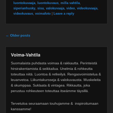
luontokuvaaja
,
luontokuvaus
,
milla vahtila
,
siperianhusky
,
sisu
,
valokuvaaja
,
video
,
videokuvaaja
,
videokuvaus
,
voimafoto
|
Leave a reply
Post navigation
←
Older posts
Voima-Vahtila
Suomalaista puhdasta voimaa & rakkautta. Perinteistä
hirsirakentamista & seikkailua. Unelmia & rohkeutta
toteuttaa niitä. Luontoa & retkeilyä. Rengasvoimistelua &
leuanvetoa. Liikuntakursseja & valokuvausta. Muskeleita
& skumppaa. Suklaata & vintagea. Rikkautta, joka
perustuu rohkeuteen toteuttaa itseämme täysillä.
Tervetuloa seuraamaan touhujamme & inspiroitumaan
kanssamme!