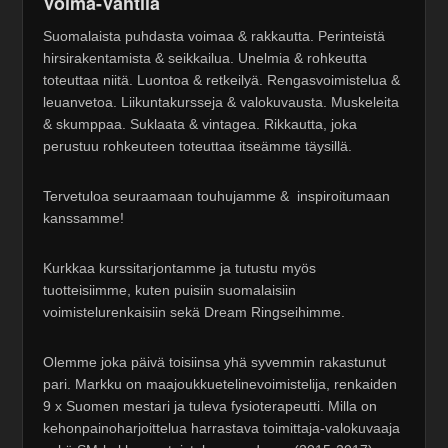
Voima-Vahtila
Suomalaista puhdasta voimaa & rakkautta. Perinteistä
hirsirakentamista & seikkailua. Unelmia & rohkeutta
toteuttaa niitä. Luontoa & retkeilyä. Rengasvoimistelua &
leuanvetoa. Liikuntakursseja & valokuvausta. Muskeleita
& skumppaa. Suklaata & vintagea. Rikkautta, joka
perustuu rohkeuteen toteuttaa itseämme täysillä.
Tervetuloa seuraamaan touhujamme & inspiroitumaan
kanssamme!
Kurkkaa kurssitarjontamme ja tutustu myös
tuotteisiimme, kuten puisiin suomalaisiin
voimistelurenkaisiin sekä Dream Ringseihimme.
Olemme joka päivä toisiinsa yhä syvemmin rakastunut
pari. Markku on maajoukkuetelinevoimistelija, renkaiden
9 x Suomen mestari ja tuleva fysioterapeutti. Milla on
kehonpainoharjoittelua harrastava toimittaja-valokuvaaja