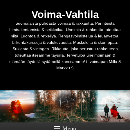
Voima-Vahtila
Suomalaista puhdasta voimaa & rakkautta. Perinteistä
hirsirakentamista & seikkailua. Unelmia & rohkeutta toteuttaa
niitä. Luontoa & retkeilyä. Rengasvoimistelua & leuanvetoa.
Liikuntakursseja & valokuvausta. Muskeleita & skumppaa.
Suklaata & vintagea. Rikkautta, joka perustuu rohkeuteen
toteuttaa itseämme täysillä. Tervetuloa unelmoimaan &
elämään täydellä sydämellä kanssamme! t. voimapari Milla &
Markku :)
Menu