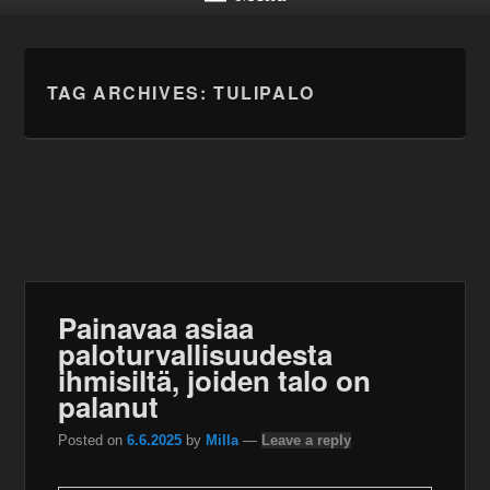
TAG ARCHIVES:
TULIPALO
Painavaa asiaa
paloturvallisuudesta
ihmisiltä, joiden talo on
palanut
Posted on
6.6.2025
by
Milla
—
Leave a reply