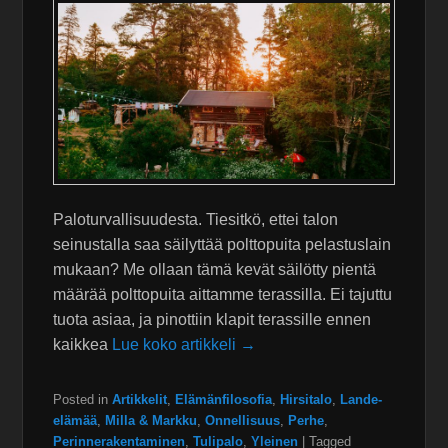
Paloturvallisuudesta. Tiesitkö, ettei talon
seinustalla saa säilyttää polttopuita pelastuslain
mukaan? Me ollaan tämä kevät säilötty pientä
määrää polttopuita aittamme terassilla. Ei tajuttu
tuota asiaa, ja pinottiin klapit terassille ennen
kaikkea
Lue koko artikkeli →
Posted in
Artikkelit
,
Elämänfilosofia
,
Hirsitalo
,
Lande-
elämää
,
Milla & Markku
,
Onnellisuus
,
Perhe
,
Perinnerakentaminen
,
Tulipalo
,
Yleinen
|
Tagged