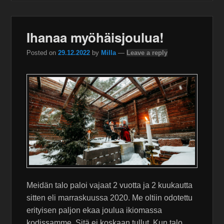
Ihanaa myöhäisjoulua!
Posted on
29.12.2022
by
Milla
—
Leave a reply
Meidän talo paloi vajaat 2 vuotta ja 2 kuukautta
sitten eli marraskuussa 2020. Me oltiin odotettu
erityisen paljon ekaa joulua ikiomassa
kodissamme. Sitä ei koskaan tullut. Kun talo