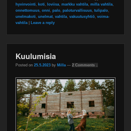
hyvinvointi
,
koti
,
loviisa
,
markku vahtila
,
milla vahtila
,
onnettomuus
,
onni
,
palo
,
paloturvallisuus
,
tulipalo
,
unelmakoti
,
unelmat
,
vahtila
,
vakuutusyhtiö
,
voima-
vahtila
|
Leave a reply
Kuulumisia
Posted on
25.5.2023
by
Milla
—
2 Comments ↓