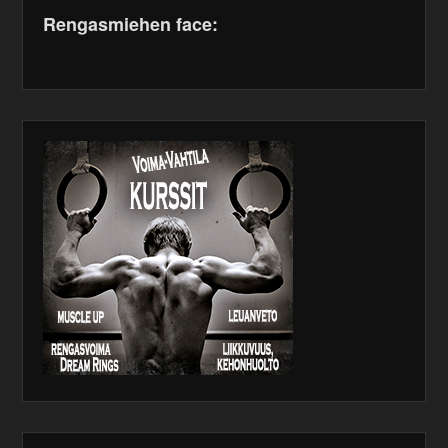
Rengasmiehen face:
WordPress
maintenance
plugin