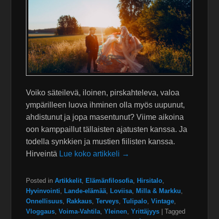
Voiko säteilevä, iloinen, pirskahteleva, valoa
ympärilleen luova ihminen olla myös uupunut,
ahdistunut ja jopa masentunut? Viime aikoina
oon kamppaillut tällaisten ajatusten kanssa. Ja
todella synkkien ja mustien fiilisten kanssa.
Hirveintä
Lue koko artikkeli →
Posted in
Artikkelit
,
Elämänfilosofia
,
Hirsitalo
,
Hyvinvointi
,
Lande-elämää
,
Loviisa
,
Milla & Markku
,
Onnellisuus
,
Rakkaus
,
Terveys
,
Tulipalo
,
Vintage
,
Vloggaus
,
Voima-Vahtila
,
Yleinen
,
Yrittäjyys
|
Tagged