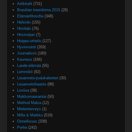
Artikkelit
(731)
Brasilian treeniloma 2015
(28)
Elämänfilosofia
(348)
Helsinki
(155)
Hirsitalo
(76)
Hirsiveijari
(7)
Huippu-urheilu
(127)
Hyvinvointi
(359)
Journalismi
(180)
Kauneus
(166)
Lande-elämää
(55)
Lemmikit
(92)
Leuanveto-joulukalenteri
(30)
Leuanvetohaaste
(98)
Loviisa
(38)
Mekkomaanantai
(50)
Method Makia
(12)
Mielenterveys
(1)
Milla & Markku
(519)
Onnellisuus
(338)
Perhe
(242)