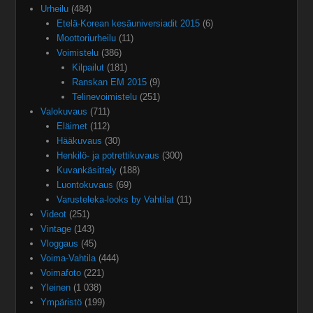
Urheilu
(484)
Etelä-Korean kesäuniversiadit 2015
(6)
Moottoriurheilu
(11)
Voimistelu
(386)
Kilpailut
(181)
Ranskan EM 2015
(9)
Telinevoimistelu
(251)
Valokuvaus
(711)
Eläimet
(112)
Hääkuvaus
(30)
Henkilö- ja potrettikuvaus
(300)
Kuvankäsittely
(188)
Luontokuvaus
(69)
Varusteleka-looks by Vahtilat
(11)
Videot
(251)
Vintage
(143)
Vloggaus
(45)
Voima-Vahtila
(444)
Voimafoto
(221)
Yleinen
(1 038)
Ympäristö
(199)