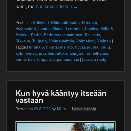
paloi, me
Lue koko artikkeli →
Posted in
Artikkelit
,
Elämänfilosofia
,
Hirsitalo
,
Hyvinvointi
,
Lande-elämää
,
Lemmikit
,
Loviisa
,
Milla &
Markku
,
Perhe
,
Perinnerakentaminen
,
Rakkaus
,
Rikkaus
,
Tulipalo
,
Voima-Vahtila
,
Voimafoto
,
Yleinen
|
Tagged
hirsitalo
,
hirsitalonsiirto
,
hyvää joulua
,
joulu
,
koti
,
loviisa
,
maallemuutto
,
malmgård
,
onnellisuus
,
perhe
,
talo
,
tulipalo
,
tupa
,
uusimaa
|
Leave a reply
Kun hyvä kääntyy itseään
vastaan
Posted on
23.8.2022
by
Milla
—
Leave a reply