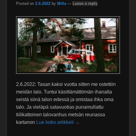
Posted on
2.6.2022
by
Milla
—
Leave a reply
2.6.2022: Tasan kaksi vuotta sitten me ostettiin
meidän talo. Tuntui käsittämättömän ihanalta
seistä siinä talon edessä ja omistaa ihka oma
talo. Ja vieläpä satavuotias punamullattu
tiilikattoinen talovanhus metsän reunassa
kartanon
Lue koko artikkeli →