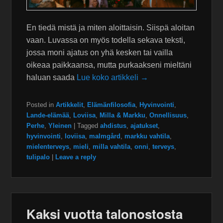
En tiedä mistä ja miten aloittaisin. Siispä aloitan
vaan. Luvassa on myös todella sekava teksti,
jossa moni ajatus on yhä kesken tai vailla
oikeaa paikkaansa, mutta purkaakseni mieltäni
haluan saada
Lue koko artikkeli →
Posted in
Artikkelit
,
Elämänfilosofia
,
Hyvinvointi
,
Lande-elämää
,
Loviisa
,
Milla & Markku
,
Onnellisuus
,
Perhe
,
Yleinen
|
Tagged
ahdistus
,
ajatukset
,
hyvinvointi
,
loviisa
,
malmgård
,
markku vahtila
,
mielenterveys
,
mieli
,
milla vahtila
,
onni
,
terveys
,
tulipalo
|
Leave a reply
Kaksi vuotta talonostosta