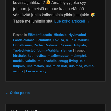
kuvissa juhlitaan?
Aina löytyy joku syy
juhlaan, ja meistä on hauskaa ja elämää
värittävää juhlia kaikenlaisia pikkujuttujakin
Tässä me juhlittiin sitä,
Lue koko artikkeli →
Posted in
Elämänfilosofia
,
Hirsitalo
,
Hyvinvointi
,
Lande-elämää
,
Lemmikit
,
Loviisa
,
Milla & Markku
,
Onnellisuus
,
Perhe
,
Rakkaus
,
Rikkaus
,
Tulipalo
,
Tuoteyhteistyö
,
Voima-Vahtila
,
Yleinen
|
Tagged
hirsitalo
,
koti
,
loviisa
,
maallemuutto
,
malmgård
,
markku vahtila
,
milla vahtila
,
snugg living
,
talo
,
tulipalo
,
unelmatalo
,
unelmien koti
,
uusimaa
,
voima-
vahtila
|
Leave a reply
Post navigation
←
Older posts