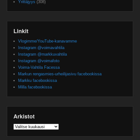
Yrittäjyys
(308)
Linkit
Vlogimme/YouTube-kanavamme
Instagram @voimavahtila
Instagram @markkuvahtila
Instagram @voimafoto
Voima-Vahtila Facessa
Markun rengasmies-urheilijasivu facebookissa
Markku facebookissa
Milla facebookissa
Arkistot
Arkistot