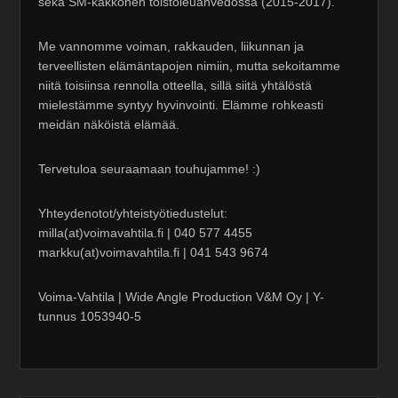
sekä SM-kakkonen toistoleuanvedossa (2015-2017).
Me vannomme voiman, rakkauden, liikunnan ja
terveellisten elämäntapojen nimiin, mutta sekoitamme
niitä toisiinsa rennolla otteella, sillä siitä yhtälöstä
mielestämme syntyy hyvinvointi. Elämme rohkeasti
meidän näköistä elämää.
Tervetuloa seuraamaan touhujamme! :)
Yhteydenotot/yhteistyötiedustelut:
milla(at)voimavahtila.fi | 040 577 4455
markku(at)voimavahtila.fi | 041 543 9674
Voima-Vahtila | Wide Angle Production V&M Oy | Y-
tunnus 1053940-5