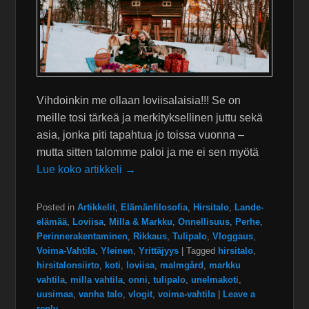
Vihdoinkin me ollaan loviisalaisia!!! Se on
meille tosi tärkeä ja merkityksellinen juttu sekä
asia, jonka piti tapahtua jo toissa vuonna –
mutta sitten talomme paloi ja me ei sen myötä
Lue koko artikkeli →
Posted in
Artikkelit
,
Elämänfilosofia
,
Hirsitalo
,
Lande-
elämää
,
Loviisa
,
Milla & Markku
,
Onnellisuus
,
Perhe
,
Perinnerakentaminen
,
Rikkaus
,
Tulipalo
,
Vloggaus
,
Voima-Vahtila
,
Yleinen
,
Yrittäjyys
|
Tagged
hirsitalo
,
hirsitalonsiirto
,
koti
,
loviisa
,
malmgård
,
markku
vahtila
,
milla vahtila
,
onni
,
tulipalo
,
unelmakoti
,
uusimaa
,
vanha talo
,
vlogit
,
voima-vahtila
|
Leave a
reply