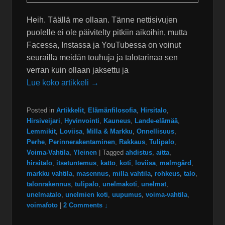
Heih. Täällä me ollaan. Tänne nettisivujen
puolelle ei ole päivitelty pitkiin aikoihin, mutta
Facessa, Instassa ja YouTubessa on voinut
seurailla meidän touhuja ja talotarinaa sen
verran kuin ollaan jaksettu ja
Lue koko artikkeli →
Posted in
Artikkelit
,
Elämänfilosofia
,
Hirsitalo
,
Hirsiveijari
,
Hyvinvointi
,
Kauneus
,
Lande-elämää
,
Lemmikit
,
Loviisa
,
Milla & Markku
,
Onnellisuus
,
Perhe
,
Perinnerakentaminen
,
Rakkaus
,
Tulipalo
,
Voima-Vahtila
,
Yleinen
|
Tagged
ahdistus
,
aitta
,
hirsitalo
,
itsetuntemus
,
katto
,
koti
,
loviisa
,
malmgård
,
markku vahtila
,
masennus
,
milla vahtila
,
rohkeus
,
talo
,
talonrakennus
,
tulipalo
,
unelmakoti
,
unelmat
,
unelmatalo
,
unelmien koti
,
uupumus
,
voima-vahtila
,
voimafoto
|
2 Comments ↓