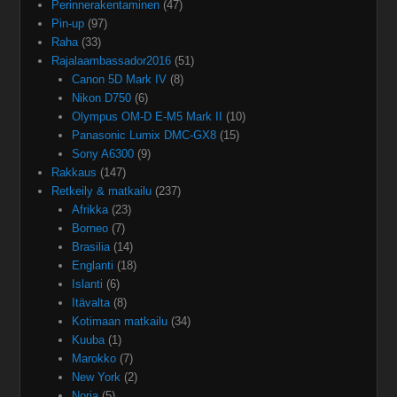
Perinnerakentaminen
(47)
Pin-up
(97)
Raha
(33)
Rajalaambassador2016
(51)
Canon 5D Mark IV
(8)
Nikon D750
(6)
Olympus OM-D E-M5 Mark II
(10)
Panasonic Lumix DMC-GX8
(15)
Sony A6300
(9)
Rakkaus
(147)
Retkeily & matkailu
(237)
Afrikka
(23)
Borneo
(7)
Brasilia
(14)
Englanti
(18)
Islanti
(6)
Itävalta
(8)
Kotimaan matkailu
(34)
Kuuba
(1)
Marokko
(7)
New York
(2)
Norja
(5)