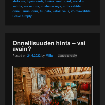
ahdistus
,
hyvinvointi
,
loviisa
,
malmgård
,
markku
vahtila
,
masennus
,
mielenterveys
,
milla vahtila
,
onnellisuus
,
onni
,
tulipalo
,
valokuvaus
,
voima-vahtila
|
Leave a reply
Onnellisuuden hinta – vai
avain?
Posted on
24.6.2022
by
Milla
—
Leave a reply