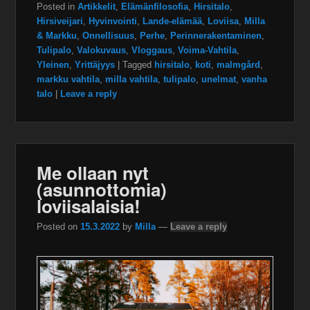
Posted in
Artikkelit
,
Elämänfilosofia
,
Hirsitalo
,
Hirsiveijari
,
Hyvinvointi
,
Lande-elämää
,
Loviisa
,
Milla
& Markku
,
Onnellisuus
,
Perhe
,
Perinnerakentaminen
,
Tulipalo
,
Valokuvaus
,
Vloggaus
,
Voima-Vahtila
,
Yleinen
,
Yrittäjyys
|
Tagged
hirsitalo
,
koti
,
malmgård
,
markku vahtila
,
milla vahtila
,
tulipalo
,
unelmat
,
vanha
talo
|
Leave a reply
Me ollaan nyt
(asunnottomia)
loviisalaisia!
Posted on
15.3.2022
by
Milla
—
Leave a reply