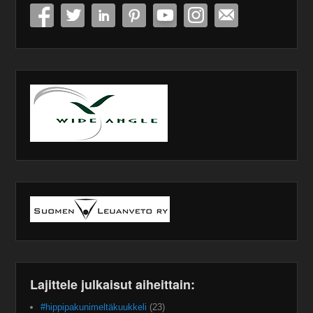
Lajittele julkaisut aiheittain:
#hippipakunimeltäkuukkeli
(23)