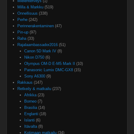
Mielenterveys
(1)
Milla & Markku
(519)
Onnellisuus
(338)
Perhe
(242)
Perinnerakentaminen
(47)
Pin-up
(97)
Raha
(33)
Rajalaambassador2016
(51)
Canon 5D Mark IV
(8)
Nikon D750
(6)
Olympus OM-D E-M5 Mark II
(10)
Panasonic Lumix DMC-GX8
(15)
Sony A6300
(9)
Rakkaus
(147)
Retkeily & matkailu
(237)
Afrikka
(23)
Borneo
(7)
Brasilia
(14)
Englanti
(18)
Islanti
(6)
Itävalta
(8)
Kotimaan matkailu
(34)