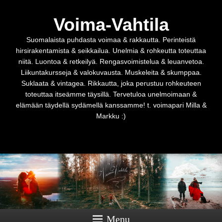
Voima-Vahtila
Suomalaista puhdasta voimaa & rakkautta. Perinteistä
hirsirakentamista & seikkailua. Unelmia & rohkeutta toteuttaa
niitä. Luontoa & retkeilyä. Rengasvoimistelua & leuanvetoa.
Liikuntakursseja & valokuvausta. Muskeleita & skumppaa.
Suklaata & vintagea. Rikkautta, joka perustuu rohkeuteen
toteuttaa itseämme täysillä. Tervetuloa unelmoimaan &
elämään täydellä sydämellä kanssamme! t. voimapari Milla &
Markku :)
Menu