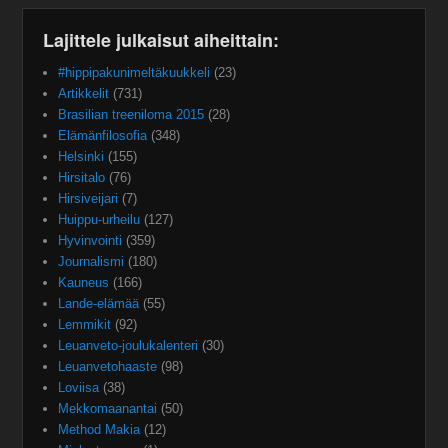
Lajittele julkaisut aiheittain:
#hippipakunimeltäkuukkeli
(23)
Artikkelit
(731)
Brasilian treeniloma 2015
(28)
Elämänfilosofia
(348)
Helsinki
(155)
Hirsitalo
(76)
Hirsiveijari
(7)
Huippu-urheilu
(127)
Hyvinvointi
(359)
Journalismi
(180)
Kauneus
(166)
Lande-elämää
(55)
Lemmikit
(92)
Leuanveto-joulukalenteri
(30)
Leuanvetohaaste
(98)
Loviisa
(38)
Mekkomaanantai
(50)
Method Makia
(12)