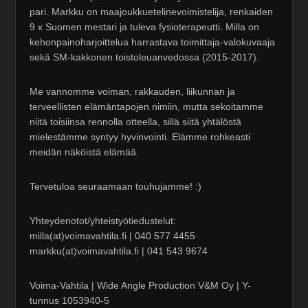
pari. Markku on maajoukkuetelinevoimistelija, renkaiden
9 x Suomen mestari ja tuleva fysioterapeutti. Milla on
kehonpainoharjoittelua harrastava toimittaja-valokuvaaja
sekä SM-kakkonen toistoleuanvedossa (2015-2017).
Me vannomme voiman, rakkauden, liikunnan ja
terveellisten elämäntapojen nimiin, mutta sekoitamme
niitä toisiinsa rennolla otteella, sillä siitä yhtälöstä
mielestämme syntyy hyvinvointi. Elämme rohkeasti
meidän näköistä elämää.
Tervetuloa seuraamaan touhujamme! :)
Yhteydenotot/yhteistyötiedustelut:
milla(at)voimavahtila.fi | 040 577 4455
markku(at)voimavahtila.fi | 041 543 9674
Voima-Vahtila | Wide Angle Production V&M Oy | Y-
tunnus 1053940-5