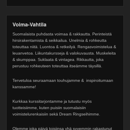
Voima-Vahtila
Suomalaista puhdasta voimaa & rakkautta. Perinteistä
hirsirakentamista & seikkailua. Unelmia & rohkeutta
toteuttaa niitä. Luontoa & retkeilyä. Rengasvoimistelua &
leuanvetoa. Liikuntakursseja & valokuvausta. Muskeleita
& skumppaa. Suklaata & vintagea. Rikkautta, joka
perustuu rohkeuteen toteuttaa itseämme täysillä.
Tervetuloa seuraamaan touhujamme & inspiroitumaan
kanssamme!
Kurkkaa kurssitarjontamme ja tutustu myös
tuotteisiimme, kuten puisiin suomalaisiin
voimistelurenkaisiin sekä Dream Ringseihimme.
Olemme joka päivä toisiinsa yhä syvemmin rakastunut