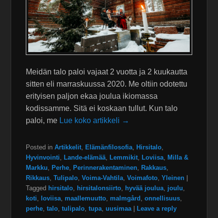
Meidän talo paloi vajaat 2 vuotta ja 2 kuukautta
sitten eli marraskuussa 2020. Me oltiin odotettu
erityisen paljon ekaa joulua ikiomassa
kodissamme. Sitä ei koskaan tullut. Kun talo
paloi, me
Lue koko artikkeli →
Posted in
Artikkelit
,
Elämänfilosofia
,
Hirsitalo
,
Hyvinvointi
,
Lande-elämää
,
Lemmikit
,
Loviisa
,
Milla &
Markku
,
Perhe
,
Perinnerakentaminen
,
Rakkaus
,
Rikkaus
,
Tulipalo
,
Voima-Vahtila
,
Voimafoto
,
Yleinen
|
Tagged
hirsitalo
,
hirsitalonsiirto
,
hyvää joulua
,
joulu
,
koti
,
loviisa
,
maallemuutto
,
malmgård
,
onnellisuus
,
perhe
,
talo
,
tulipalo
,
tupa
,
uusimaa
|
Leave a reply