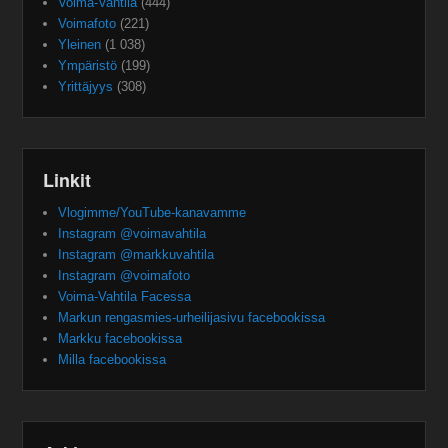
Voima-Vahtila
(444)
Voimafoto
(221)
Yleinen
(1 038)
Ympäristö
(199)
Yrittäjyys
(308)
Linkit
Vlogimme/YouTube-kanavamme
Instagram @voimavahtila
Instagram @markkuvahtila
Instagram @voimafoto
Voima-Vahtila Facessa
Markun rengasmies-urheilijasivu facebookissa
Markku facebookissa
Milla facebookissa