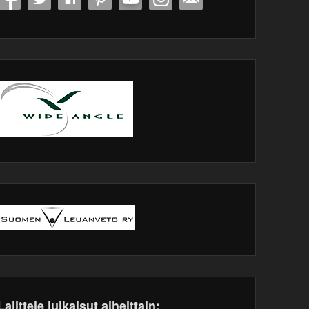
Lajittele julkaisut aiheittain: