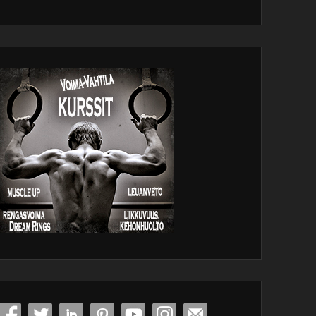
dPress
tenance