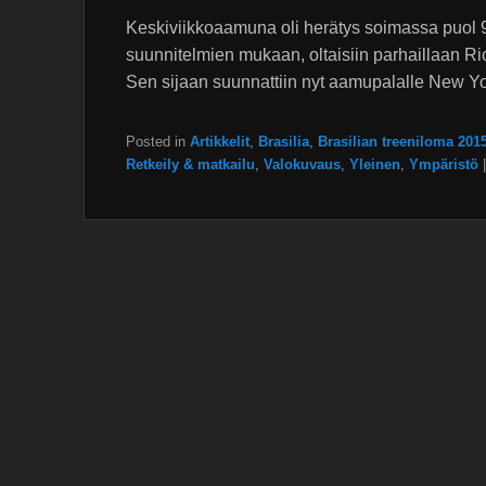
Keskiviikkoaamuna oli herätys soimassa puol 9 
suunnitelmien mukaan, oltaisiin parhaillaan Rio
Sen sijaan suunnattiin nyt aamupalalle New Y
Posted in
Artikkelit
,
Brasilia
,
Brasilian treeniloma 201
Retkeily & matkailu
,
Valokuvaus
,
Yleinen
,
Ympäristö