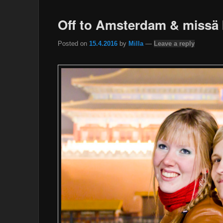
Off to Amsterdam & missä k
Posted on
15.4.2016
by
Milla
—
Leave a reply