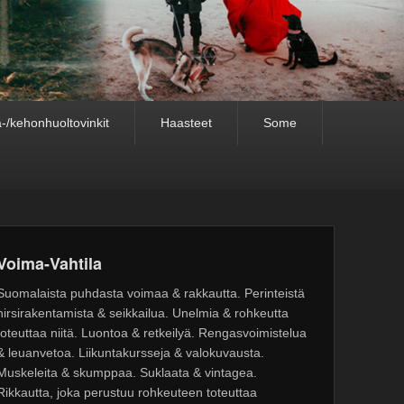
-/kehonhuoltovinkit
Haasteet
Some
Voima-Vahtila
Suomalaista puhdasta voimaa & rakkautta. Perinteistä
hirsirakentamista & seikkailua. Unelmia & rohkeutta
toteuttaa niitä. Luontoa & retkeilyä. Rengasvoimistelua
& leuanvetoa. Liikuntakursseja & valokuvausta.
Muskeleita & skumppaa. Suklaata & vintagea.
Rikkautta, joka perustuu rohkeuteen toteuttaa