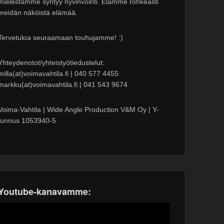
mielestämme syntyy hyvinvointi. Elämme rohkeasti
meidän näköistä elämää.
Tervetuloa seuraamaan touhujamme! :)
Yhteydenotot/yhteistyötiedustelut:
milla(at)voimavahtila.fi | 040 577 4455
markku(at)voimavahtila.fi | 041 543 9674
Voima-Vahtila | Wide Angle Production V&M Oy | Y-
tunnus 1053940-5
Youtube-kanavamme: