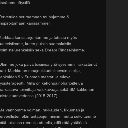
itseämme täysillä.
Tervetuloa seuraamaan touhujamme &
inspiroitumaan kanssamme!
Kurkkaa kurssitarjontamme ja tutustu myös
tuotteisiimme, kuten puisiin suomalaisiin
voimistelurenkaisiin sekä Dream Ringseihimme.
Olemme joka päivä toisiinsa yhä syvemmin rakastunut
pari. Markku on maajoukkuetelinevoimistelija,
renkaiden 9 x Suomen mestari ja tuleva
fysioterapeutti. Milla on kehonpainoharjoittelua
harrastava toimittaja-valokuvaaja sekä SM-kakkonen
toistoleuanvedossa (2015-2017).
Me vannomme voiman, rakkauden, liikunnan ja
terveellisten elämäntapojen nimiin, mutta sekoitamme
niitä toisiinsa rennolla otteella, sillä siitä yhtälöstä