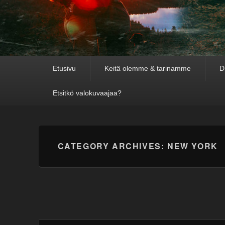
Primary
Etusivu
Keitä olemme & tarinamme
D
menu
Etsitkö valokuvaajaa?
CATEGORY ARCHIVES:
NEW YORK