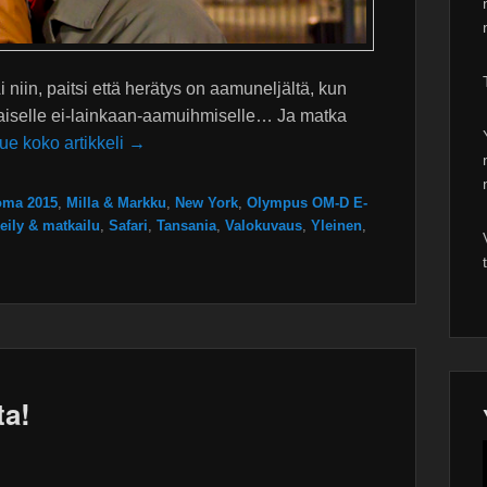
iin, paitsi että herätys on aamuneljältä, kun
tällaiselle ei-lainkaan-aamuihmiselle… Ja matka
ue koko artikkeli →
loma 2015
,
Milla & Markku
,
New York
,
Olympus OM-D E-
eily & matkailu
,
Safari
,
Tansania
,
Valokuvaus
,
Yleinen
,
ta!