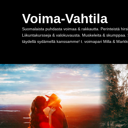
Voima-Vahtila
Suomalaista puhdasta voimaa & rakkautta. Perinteistä hirsi
Liikuntakursseja & valokuvausta. Muskeleita & skumppaa. 
täydellä sydämellä kanssamme! t. voimapari Milla & Markku