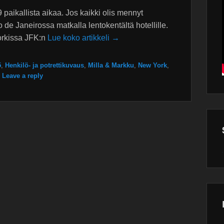
paikallista aikaa. Jos kaikki olis mennyt
 de Janeirossa matkalla lentokentältä hotellille.
orkissa JFK:n
Lue koko artikkeli →
5
,
Henkilö- ja potrettikuvaus
,
Milla & Markku
,
New York
,
|
Leave a reply
Wor
main
plugin