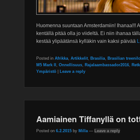
Huomenna suuntaan Amsterdamiin! Ihanaa!!! Ai n
kentällä pitää olla jo viideltä. Ei niin ihanaa 
kestää ylipäätänsä kylläkin vain kaksi päivää
L
Posted in
Afrikka
,
Artikkelit
,
Brasilia
,
Brasilian treeni
M5 Mark II
,
Onnellisuus
,
Rajalaambassador2016
,
Retk
Ympäristö
|
Leave a reply
Aamiainen Tiffanyllä on tot
Posted on
6.2.2015
by
Milla
—
Leave a reply