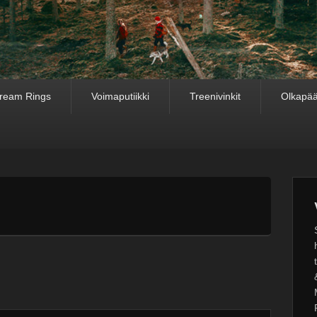
ream Rings
Voimaputiikki
Treenivinkit
Olkapää