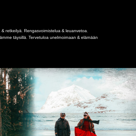
a & retkeilyä. Rengasvoimistelua & leuanvetoa.
tseämme täysillä. Tervetuloa unelmoimaan & elämään