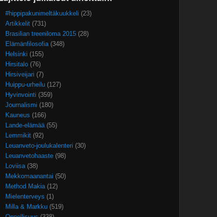
#hippipakunimeltäkuukkeli
(23)
Artikkelit
(731)
Brasilian treeniloma 2015
(28)
Elämänfilosofia
(348)
Helsinki
(155)
Hirsitalo
(76)
Hirsiveijari
(7)
Huippu-urheilu
(127)
Hyvinvointi
(359)
Journalismi
(180)
Kauneus
(166)
Lande-elämää
(55)
Lemmikit
(92)
Leuanveto-joulukalenteri
(30)
Leuanvetohaaste
(98)
Loviisa
(38)
Mekkomaanantai
(50)
Method Makia
(12)
Mielenterveys
(1)
Milla & Markku
(519)
Onnellisuus
(338)