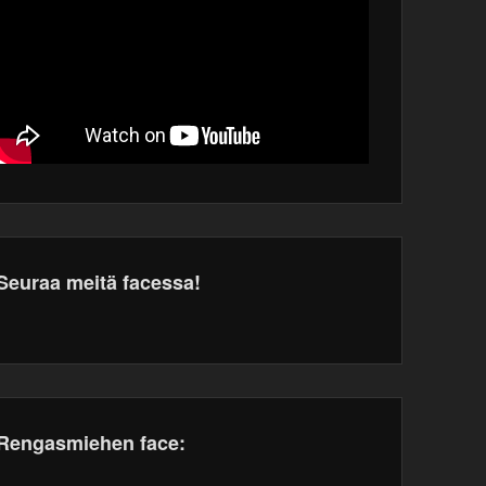
Seuraa meitä facessa!
dPress
tenance
Rengasmiehen face: