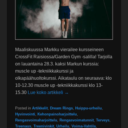
Maaliskuussa Markku vierailee kursseineen
CrossFit Raisiossa/Garden Gym -salilla! Tarjolla
on lauantaina 28.3. kaksi Markun kurssia:
muscle up -tekniikkakurssi ja
olkapäähuoltokurssi. Aikataulu on seuraava: klo
10-12.30 muscle up -tekniikkakurssi klo 13-
15.30
Lue koko artikkeli →
Posted in
Artikkelit
,
Dream Rings
,
Huippu-urheilu
,
Hyvinvointi
,
Kehonpainoharjoittelu
,
Rengasvoimaharjoittelu
,
Rengasvoimatunnit
,
Terveys
,
Treenaus
,
Treenivinkit
,
Urheilu
,
Voima-Vahtila
,