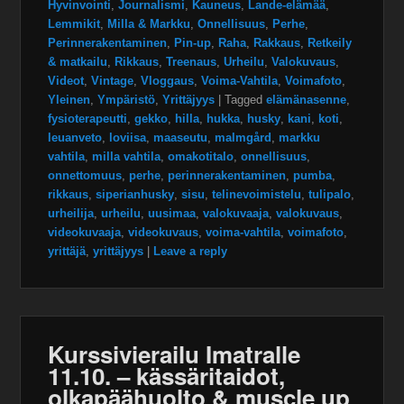
Hyvinvointi
,
Journalismi
,
Kauneus
,
Lande-elämää
,
Lemmikit
,
Milla & Markku
,
Onnellisuus
,
Perhe
,
Perinnerakentaminen
,
Pin-up
,
Raha
,
Rakkaus
,
Retkeily
& matkailu
,
Rikkaus
,
Treenaus
,
Urheilu
,
Valokuvaus
,
Videot
,
Vintage
,
Vloggaus
,
Voima-Vahtila
,
Voimafoto
,
Yleinen
,
Ympäristö
,
Yrittäjyys
|
Tagged
elämänasenne
,
fysioterapeutti
,
gekko
,
hilla
,
hukka
,
husky
,
kani
,
koti
,
leuanveto
,
loviisa
,
maaseutu
,
malmgård
,
markku
vahtila
,
milla vahtila
,
omakotitalo
,
onnellisuus
,
onnettomuus
,
perhe
,
perinnerakentaminen
,
pumba
,
rikkaus
,
siperianhusky
,
sisu
,
telinevoimistelu
,
tulipalo
,
urheilija
,
urheilu
,
uusimaa
,
valokuvaaja
,
valokuvaus
,
videokuvaaja
,
videokuvaus
,
voima-vahtila
,
voimafoto
,
yrittäjä
,
yrittäjyys
|
Leave a reply
Kurssivierailu Imatralle
11.10. – kässäritaidot,
olkapäähuolto & muscle up