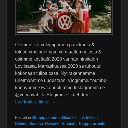
Olemme kolmekymppinen pariskunta &
toteutimme unelmamme maallemuutosta &
ostimme keväällä 2020 vanhan hirsitalon
Loviisasta. Marraskuussa 2020 se tuhoutui
kokonaan tulipalossa. Nyt rakennamme
unelmaamme uudestaan. Vlogimme/Youtube-
kanavamme Facebookimme Instagramimme
@voimavahtila Blogimme Iltalehden
Lue koko artikkeli →
Posted in
#hippipakunimeltäkuukkeli
,
Artikkelit
,
Elämänfilosofia
,
Helsinki
,
Hirsitalo
,
Huippu-urheilu
,