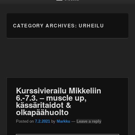
CATEGORY ARCHIVES:
URHEILU
Kurssivierailu Mikkeliin
6.-7.3. – muscle up,
kässäritaidot &
olkapäähuolto
Posted on
7.2.2021
by
Markku
—
Leave a reply