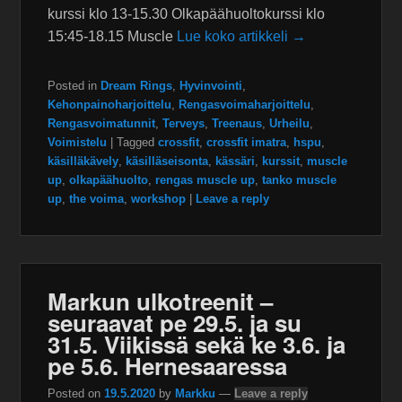
kurssi klo 13-15.30 Olkapäähuoltokurssi klo
15:45-18.15 Muscle
Lue koko artikkeli →
Posted in
Dream Rings
,
Hyvinvointi
,
Kehonpainoharjoittelu
,
Rengasvoimaharjoittelu
,
Rengasvoimatunnit
,
Terveys
,
Treenaus
,
Urheilu
,
Voimistelu
|
Tagged
crossfit
,
crossfit imatra
,
hspu
,
käsilläkävely
,
käsilläseisonta
,
kässäri
,
kurssit
,
muscle
up
,
olkapäähuolto
,
rengas muscle up
,
tanko muscle
up
,
the voima
,
workshop
|
Leave a reply
Markun ulkotreenit –
seuraavat pe 29.5. ja su
31.5. Viikissä sekä ke 3.6. ja
pe 5.6. Hernesaaressa
Posted on
19.5.2020
by
Markku
—
Leave a reply