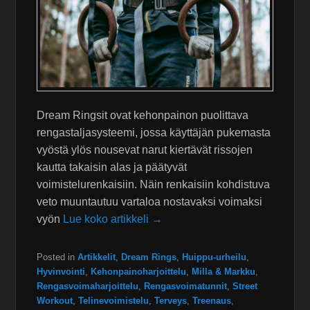
Dream Ringsit ovat kehonpainon puolittava
rengastaljasysteemi, jossa käyttäjän pukemasta
vyöstä ylös nousevat narut kiertävät rissojen
kautta takaisin alas ja päätyvät
voimistelurenkaisiin. Näin renkaisiin kohdistuva
veto muuntautuu vartaloa nostavaksi voimaksi
vyön
Lue koko artikkeli →
Posted in
Artikkelit
,
Dream Rings
,
Huippu-urheilu
,
Hyvinvointi
,
Kehonpainoharjoittelu
,
Milla & Markku
,
Rengasvoimaharjoittelu
,
Rengasvoimatunnit
,
Street
Workout
,
Telinevoimistelu
,
Terveys
,
Treenaus
,