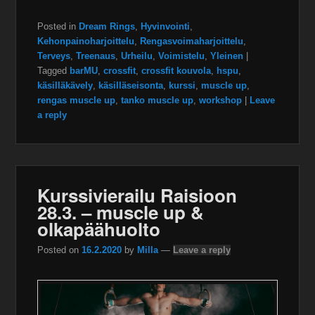
Posted in
Dream Rings
,
Hyvinvointi
,
Kehonpainoharjoittelu
,
Rengasvoimaharjoittelu
,
Terveys
,
Treenaus
,
Urheilu
,
Voimistelu
,
Yleinen
|
Tagged
barMU
,
crossfit
,
crossfit kouvola
,
hspu
,
käsilläkävely
,
käsilläseisonta
,
kurssi
,
muscle up
,
rengas muscle up
,
tanko muscle up
,
workshop
|
Leave
a reply
Kurssivierailu Raisioon
28.3. – muscle up &
olkapäähuolto
Posted on
16.2.2020
by
Milla
—
Leave a reply