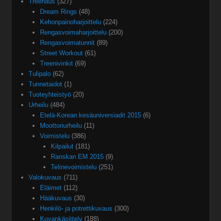
Treenaus
(327)
Dream Rings
(48)
Kehonpainoharjoittelu
(224)
Rengasvoimaharjoittelu
(200)
Rengasvoimatunnit
(89)
Street Workout
(61)
Treenivinkit
(69)
Tulipalo
(62)
Tunnetaidot
(1)
Tuoteyhteistyö
(20)
Urheilu
(484)
Etelä-Korean kesäuniversiadit 2015
(6)
Moottoriurheilu
(11)
Voimistelu
(386)
Kilpailut
(181)
Ranskan EM 2015
(9)
Telinevoimistelu
(251)
Valokuvaus
(711)
Eläimet
(112)
Hääkuvaus
(30)
Henkilö- ja potrettikuvaus
(300)
Kuvankäsittely
(188)