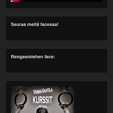
Seuraa meitä facessa!
WordPress
maintenance
plugin
Rengasmiehen face:
WordPress
maintenance
plugin