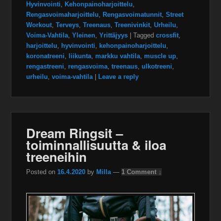
Hyvinvointi
,
Kehonpainoharjoittelu
,
Rengasvoimaharjoittelu
,
Rengasvoimatunnit
,
Street
Workout
,
Terveys
,
Treenaus
,
Treenivinkit
,
Urheilu
,
Voima-Vahtila
,
Yleinen
,
Yrittäjyys
|
Tagged
crossfit
,
harjoittelu
,
hyvinvointi
,
kehonpainoharjoittelu
,
koronatreeni
,
liikunta
,
markku vahtila
,
muscle up
,
rengastreeni
,
rengasvoima
,
treenaus
,
ulkotreeni
,
urheilu
,
voima-vahtila
|
Leave a reply
Dream Ringsit –
toiminnallisuutta & iloa
treeneihin
Posted on
16.4.2020
by
Milla
—
1 Comment ↓