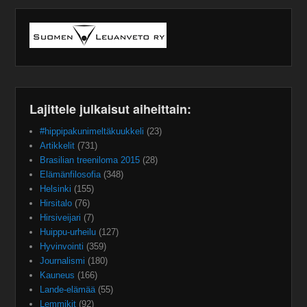
Lajittele julkaisut aiheittain:
#hippipakunimeltäkuukkeli
(23)
Artikkelit
(731)
Brasilian treeniloma 2015
(28)
Elämänfilosofia
(348)
Helsinki
(155)
Hirsitalo
(76)
Hirsiveijari
(7)
Huippu-urheilu
(127)
Hyvinvointi
(359)
Journalismi
(180)
Kauneus
(166)
Lande-elämää
(55)
Lemmikit
(92)