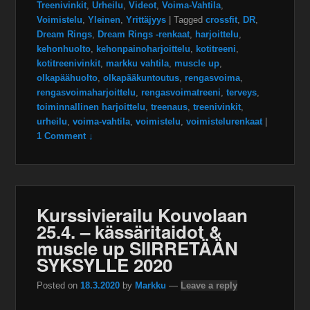
Treenivinkit
,
Urheilu
,
Videot
,
Voima-Vahtila
,
Voimistelu
,
Yleinen
,
Yrittäjyys
|
Tagged
crossfit
,
DR
,
Dream Rings
,
Dream Rings -renkaat
,
harjoittelu
,
kehonhuolto
,
kehonpainoharjoittelu
,
kotitreeni
,
kotitreenivinkit
,
markku vahtila
,
muscle up
,
olkapäähuolto
,
olkapääkuntoutus
,
rengasvoima
,
rengasvoimaharjoittelu
,
rengasvoimatreeni
,
terveys
,
toiminnallinen harjoittelu
,
treenaus
,
treenivinkit
,
urheilu
,
voima-vahtila
,
voimistelu
,
voimistelurenkaat
|
1 Comment ↓
Kurssivierailu Kouvolaan
25.4. – kässäritaidot &
muscle up SIIRRETÄÄN
SYKSYLLE 2020
Posted on
18.3.2020
by
Markku
—
Leave a reply