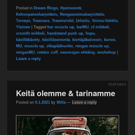
Posted in
Dream Rings
,
Hyvinvointi
,
Kehonpainoharjoittelu
,
Rengasvoimaharjoittelu
,
Terveys
,
Treenaus
,
Treenivinkit
,
Urheilu
,
Voima-Vahtila
,
Yleinen
|
Tagged
bar muscle up
,
barMU
,
cf mikkeli
,
crossfit mikkeli
,
handstand push up
,
hspu
,
käsilläkävely
,
käsilläseisonta
,
kiertäjäkalvosin
,
kurssi
,
MU
,
muscle up
,
olkapäähuolto
,
rengas muscle up
,
rengasMU
,
rotator cuff
,
vammojen ehkäisy
,
workshop
|
Leave a reply
FEATURED
Keitä olemme & tarinamme
Posted on
9.1.2021
by
Milla
—
Leave a reply