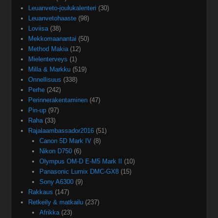
Leuanveto-joulukalenteri
(30)
Leuanvetohaaste
(98)
Loviisa
(38)
Mekkomaanantai
(50)
Method Makia
(12)
Mielenterveys
(1)
Milla & Markku
(519)
Onnellisuus
(338)
Perhe
(242)
Perinnerakentaminen
(47)
Pin-up
(97)
Raha
(33)
Rajalaambassador2016
(51)
Canon 5D Mark IV
(8)
Nikon D750
(6)
Olympus OM-D E-M5 Mark II
(10)
Panasonic Lumix DMC-GX8
(15)
Sony A6300
(9)
Rakkaus
(147)
Retkeily & matkailu
(237)
Afrikka
(23)