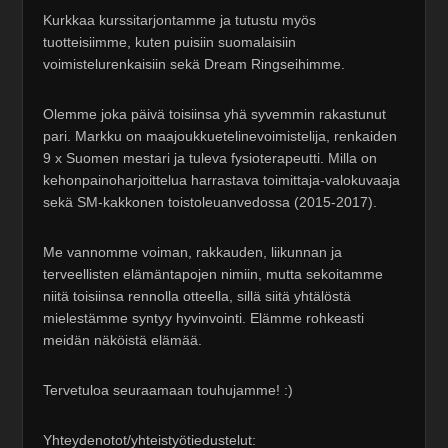
Kurkkaa kurssitarjontamme ja tutustu myös
tuotteisiimme, kuten puisiin suomalaisiin
voimistelurenkaisiin sekä Dream Ringseihimme.
Olemme joka päivä toisiinsa yhä syvemmin rakastunut
pari. Markku on maajoukkuetelinevoimistelija, renkaiden
9 x Suomen mestari ja tuleva fysioterapeutti. Milla on
kehonpainoharjoittelua harrastava toimittaja-valokuvaaja
sekä SM-kakkonen toistoleuanvedossa (2015-2017).
Me vannomme voiman, rakkauden, liikunnan ja
terveellisten elämäntapojen nimiin, mutta sekoitamme
niitä toisiinsa rennolla otteella, sillä siitä yhtälöstä
mielestämme syntyy hyvinvointi. Elämme rohkeasti
meidän näköistä elämää.
Tervetuloa seuraamaan touhujamme! :)
Yhteydenotot/yhteistyötiedustelut: