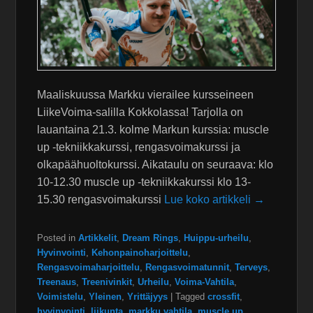
Maaliskuussa Markku vierailee kursseineen
LiikeVoima-salilla Kokkolassa! Tarjolla on
lauantaina 21.3. kolme Markun kurssia: muscle
up -tekniikkakurssi, rengasvoimakurssi ja
olkapäähuoltokurssi. Aikataulu on seuraava: klo
10-12.30 muscle up -tekniikkakurssi klo 13-
15.30 rengasvoimakurssi
Lue koko artikkeli →
Posted in
Artikkelit
,
Dream Rings
,
Huippu-urheilu
,
Hyvinvointi
,
Kehonpainoharjoittelu
,
Rengasvoimaharjoittelu
,
Rengasvoimatunnit
,
Terveys
,
Treenaus
,
Treenivinkit
,
Urheilu
,
Voima-Vahtila
,
Voimistelu
,
Yleinen
,
Yrittäjyys
|
Tagged
crossfit
,
hyvinvointi
,
liikunta
,
markku vahtila
,
muscle up
,