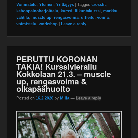
Voimistelu
,
Yleinen
,
Yrittäjyys
|
Tagged
crossfit
,
kehonpainoharjoittelu
,
kurssi
,
liikuntakurssi
,
markku
vahtila
,
muscle up
,
rengasvoima
,
urheilu
,
voima
,
voimistelu
,
workshop
|
Leave a reply
PERUTTU KORONAN
TAKIA! Kurssivierailu
Kokkolaan 21.3. – muscle
up, rengasvoima &
olkapäähuolto
Posted on
16.2.2020
by
Milla
—
Leave a reply