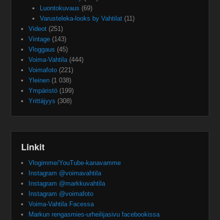
Luontokuvaus
(69)
Varusteleka-looks by Vahtilat
(11)
Videot
(251)
Vintage
(143)
Vloggaus
(45)
Voima-Vahtila
(444)
Voimafoto
(221)
Yleinen
(1 038)
Ympäristö
(199)
Yrittäjyys
(308)
Linkit
Vlogimme/YouTube-kanavamme
Instagram @voimavahtila
Instagram @markkuvahtila
Instagram @voimafoto
Voima-Vahtila Facessa
Markun rengasmies-urheilijasivu facebookissa