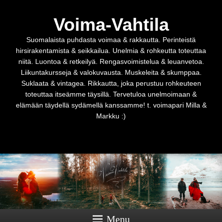
Voima-Vahtila
Suomalaista puhdasta voimaa & rakkautta. Perinteistä
hirsirakentamista & seikkailua. Unelmia & rohkeutta toteuttaa
niitä. Luontoa & retkeilyä. Rengasvoimistelua & leuanvetoa.
Liikuntakursseja & valokuvausta. Muskeleita & skumppaa.
Suklaata & vintagea. Rikkautta, joka perustuu rohkeuteen
toteuttaa itseämme täysillä. Tervetuloa unelmoimaan &
elämään täydellä sydämellä kanssamme! t. voimapari Milla &
Markku :)
Menu