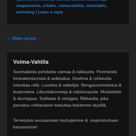
rengasvoima
,
urheilu
,
voima-vahtila
,
voimistelu
,
workshop
|
Leave a reply
Post navigation
←
Older posts
Voima-Vahtila
Suomalaista puhdasta voimaa & rakkautta. Perinteistä
hirsirakentamista & seikkailua. Unelmia & rohkeutta
toteuttaa niitä. Luontoa & retkeilyä. Rengasvoimistelua &
leuanvetoa. Liikuntakursseja & valokuvausta. Muskeleita
& skumppaa. Suklaata & vintagea. Rikkautta, joka
perustuu rohkeuteen toteuttaa itseämme täysillä.
Tervetuloa seuraamaan touhujamme & inspiroitumaan
kanssamme!