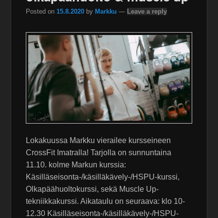
Posted on
15.8.2020
by
Markku
—
Leave a reply
Lokakuussa Markku vierailee kursseineen
CrossFit Imatralla! Tarjolla on sunnuntaina
11.10. kolme Markun kurssia:
Käsilläseisonta-/käsilläkävely-/HSPU-kurssi,
Olkapäähuoltokurssi, sekä Muscle Up-
tekniikkakurssi. Aikataulu on seuraava: klo 10-
12.30 Käsilläseisonta-/käsilläkävely-/HSPU-