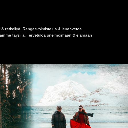
a & retkeilyä. Rengasvoimistelua & leuanvetoa.
tseämme täysillä. Tervetuloa unelmoimaan & elämään