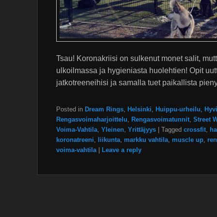
Tsau! Koronakriisi on sulkenut monet salit, mu
ulkoilmassa ja hygieniasta huolehtien! Opit uutt
jatkotreeneihisi ja samalla tuet paikallista pieny
Posted in
Dream Rings
,
Helsinki
,
Huippu-urheilu
,
Hyvi
Rengasvoimaharjoittelu
,
Rengasvoimatunnit
,
Street 
Voima-Vahtila
,
Yleinen
,
Yrittäjyys
|
Tagged
crossfit
,
ha
koronatreeni
,
liikunta
,
markku vahtila
,
muscle up
,
ren
voima-vahtila
|
Leave a reply