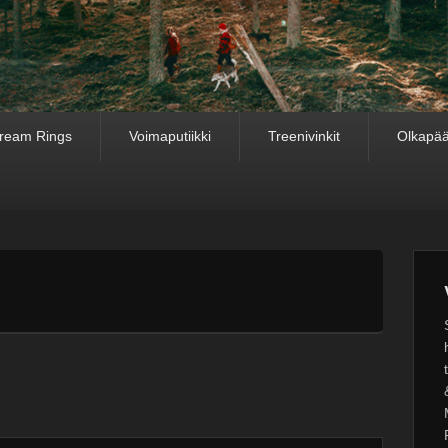
ream Rings
Voimaputiikki
Treenivinkit
Olkapää