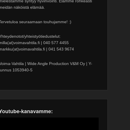
mielestämme syntyy hyvinvointi. Elämme rohkeasti
meidän näköistä elämää.
Tervetuloa seuraamaan touhujamme! :)
Yhteydenotot/yhteistyötiedustelut:
milla(at)voimavahtila.fi | 040 577 4455
markku(at)voimavahtila.fi | 041 543 9674
Voima-Vahtila | Wide Angle Production V&M Oy | Y-
tunnus 1053940-5
Youtube-kanavamme: