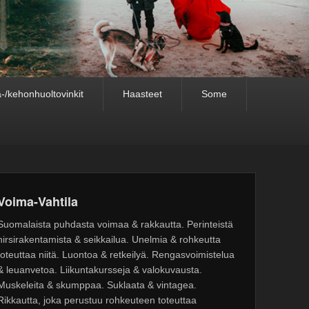
-/kehonhuoltovinkit
Haasteet
Some
Voima-Vahtila
Suomalaista puhdasta voimaa & rakkautta. Perinteistä
hirsirakentamista & seikkailua. Unelmia & rohkeutta
toteuttaa niitä. Luontoa & retkeilyä. Rengasvoimistelua
& leuanvetoa. Liikuntakursseja & valokuvausta.
Muskeleita & skumppaa. Suklaata & vintagea.
Rikkautta, joka perustuu rohkeuteen toteuttaa