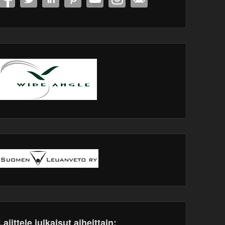
Lajittele julkaisut aiheittain: