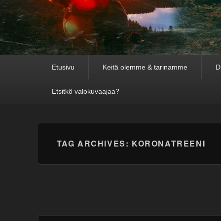
Primary
Etusivu
Keitä olemme & tarinamme
D
menu
Etsitkö valokuvaajaa?
TAG ARCHIVES:
KORONATREENI