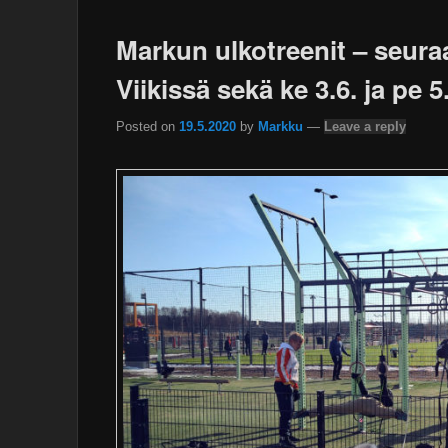
Markun ulkotreenit – seuraav
Viikissä sekä ke 3.6. ja pe 
Posted on
19.5.2020
by
Markku
—
Leave a reply