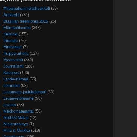
#hippipakunimeltäkuukkeli
(23)
Artikkelit
(731)
Brasilian treeniloma 2015
(28)
Elämänfilosofia
(348)
Helsinki
(155)
Hirsitalo
(76)
Hirsiveijari
(7)
Huippu-urheilu
(127)
Hyvinvointi
(359)
Journalismi
(180)
Kauneus
(166)
Lande-elämää
(55)
Lemmikit
(92)
Leuanveto-joulukalenteri
(30)
Leuanvetohaaste
(98)
Loviisa
(38)
Mekkomaanantai
(50)
Method Makia
(12)
Mielenterveys
(1)
Milla & Markku
(519)
Onnellisuus
(338)