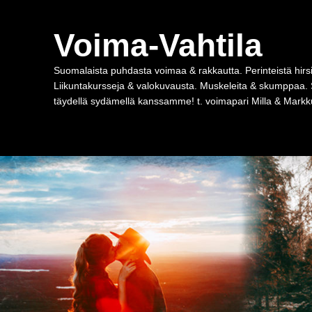
Voima-Vahtila
Suomalaista puhdasta voimaa & rakkautta. Perinteistä hirsi
Liikuntakursseja & valokuvausta. Muskeleita & skumppaa. 
täydellä sydämellä kanssamme! t. voimapari Milla & Markku