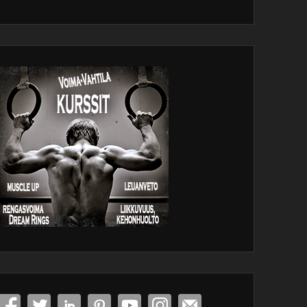
dPress
tenance