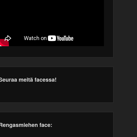
Seuraa meitä facessa!
dPress
tenance
Rengasmiehen face: