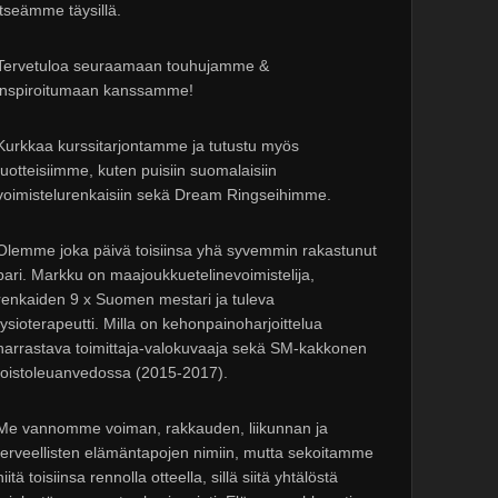
itseämme täysillä.
Tervetuloa seuraamaan touhujamme &
inspiroitumaan kanssamme!
Kurkkaa kurssitarjontamme ja tutustu myös
tuotteisiimme, kuten puisiin suomalaisiin
voimistelurenkaisiin sekä Dream Ringseihimme.
Olemme joka päivä toisiinsa yhä syvemmin rakastunut
pari. Markku on maajoukkuetelinevoimistelija,
renkaiden 9 x Suomen mestari ja tuleva
fysioterapeutti. Milla on kehonpainoharjoittelua
harrastava toimittaja-valokuvaaja sekä SM-kakkonen
toistoleuanvedossa (2015-2017).
Me vannomme voiman, rakkauden, liikunnan ja
terveellisten elämäntapojen nimiin, mutta sekoitamme
niitä toisiinsa rennolla otteella, sillä siitä yhtälöstä