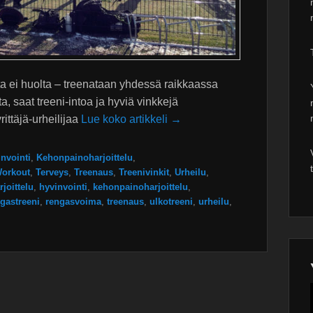
tta ei huolta – treenataan yhdessä raikkaassa
a, saat treeni-intoa ja hyviä vinkkejä
rittäjä-urheilijaa
Lue koko artikkeli →
nvointi
,
Kehonpainoharjoittelu
,
Workout
,
Terveys
,
Treenaus
,
Treenivinkit
,
Urheilu
,
rjoittelu
,
hyvinvointi
,
kehonpainoharjoittelu
,
gastreeni
,
rengasvoima
,
treenaus
,
ulkotreeni
,
urheilu
,