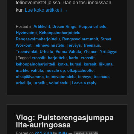
telinevoimistelijoissa. Hän on tosi innoissaan,
kun
Lue koko artikkeli →
Posted in
Artikkelit
,
Dream Rings
,
Huippu-urheilu
,
Hyvinvointi
,
Kehonpainoharjoittelu
,
Rengasvoimaharjoittelu
,
Rengasvoimatunnit
,
Street
Workout
,
Telinevoimistelu
,
Terveys
,
Treenaus
,
Treenivinkit
,
Urheilu
,
Voima-Vahtila
,
Yleinen
,
Yrittäjyys
|
Tagged
crossfit
,
harjoittelu
,
karhu crossfit
,
kehonpainoharjoitteli
,
kotka
,
kurssi
,
kurssit
,
liikunta
,
markku vahtila
,
muscle up
,
olkapäähuolto
,
olkapäävamma
,
telinevoimistelu
,
terveys
,
treenaus
,
urheilija
,
urheilu
,
voimistelu
|
Leave a reply
Vlog: Puistorengasjumppa
ilta-auringossa
Posted on
22.5.2018
by
Milla
—
Leave a reply