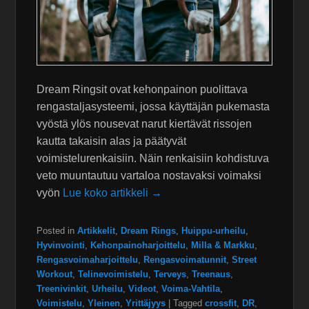
Dream Ringsit ovat kehonpainon puolittava
rengastaljasysteemi, jossa käyttäjän pukemasta
vyöstä ylös nousevat narut kiertävät rissojen
kautta takaisin alas ja päätyvät
voimistelurenkaisiin. Näin renkaisiin kohdistuva
veto muuntautuu vartaloa nostavaksi voimaksi
vyön
Lue koko artikkeli →
Posted in
Artikkelit
,
Dream Rings
,
Huippu-urheilu
,
Hyvinvointi
,
Kehonpainoharjoittelu
,
Milla & Markku
,
Rengasvoimaharjoittelu
,
Rengasvoimatunnit
,
Street
Workout
,
Telinevoimistelu
,
Terveys
,
Treenaus
,
Treenivinkit
,
Urheilu
,
Videot
,
Voima-Vahtila
,
Voimistelu
,
Yleinen
,
Yrittäjyys
|
Tagged
crossfit
,
DR
,