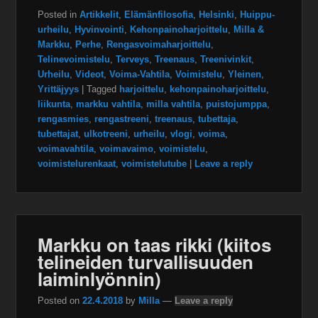
Posted in
Artikkelit
,
Elämänfilosofia
,
Helsinki
,
Huippu-
urheilu
,
Hyvinvointi
,
Kehonpainoharjoittelu
,
Milla &
Markku
,
Perhe
,
Rengasvoimaharjoittelu
,
Telinevoimistelu
,
Terveys
,
Treenaus
,
Treenivinkit
,
Urheilu
,
Videot
,
Voima-Vahtila
,
Voimistelu
,
Yleinen
,
Yrittäjyys
|
Tagged
harjoittelu
,
kehonpainoharjoittelu
,
liikunta
,
markku vahtila
,
milla vahtila
,
puistojumppa
,
rengasmies
,
rengastreeni
,
treenaus
,
tubettaja
,
tubettajat
,
ulkotreeni
,
urheilu
,
vlogi
,
voima
,
voimavahtila
,
voimavaimo
,
voimistelu
,
voimistelurenkaat
,
voimistelutube
|
Leave a reply
Markku on taas rikki (kiitos
telineiden turvallisuuden
laiminlyönnin)
Posted on
22.4.2018
by
Milla
—
Leave a reply