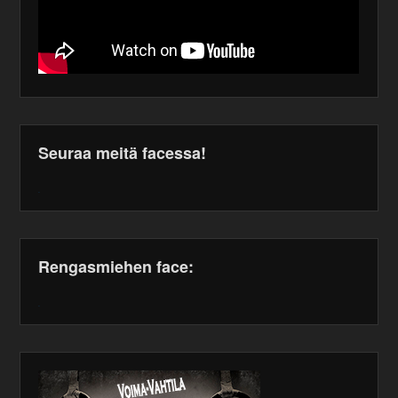
Seuraa meitä facessa!
WordPress
maintenance
plugin
Rengasmiehen face:
WordPress
maintenance
plugin