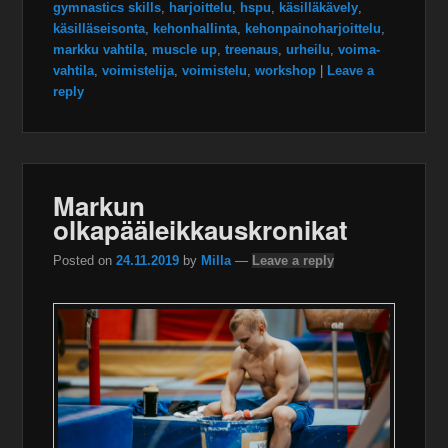
gymnastics skills
,
harjoittelu
,
hspu
,
käsilläkävely
,
käsilläseisonta
,
kehonhallinta
,
kehonpainoharjoittelu
,
markku vahtila
,
muscle up
,
treenaus
,
urheilu
,
voima-
vahtila
,
voimistelija
,
voimistelu
,
workshop
|
Leave a
reply
Markun
olkapääleikkauskronikat
Posted on
24.11.2019
by
Milla
—
Leave a reply