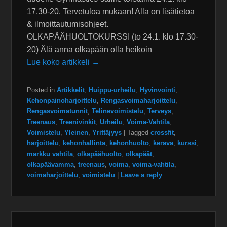
17.30-20. Tervetuloa mukaan! Alla on lisätietoa
& ilmoittautumisohjeet.
OLKAPÄÄHUOLTOKURSSI (to 24.1. klo 17.30-
20) Älä anna olkapään olla heikoin
Lue koko artikkeli →
Posted in
Artikkelit
,
Huippu-urheilu
,
Hyvinvointi
,
Kehonpainoharjoittelu
,
Rengasvoimaharjoittelu
,
Rengasvoimatunnit
,
Telinevoimistelu
,
Terveys
,
Treenaus
,
Treenivinkit
,
Urheilu
,
Voima-Vahtila
,
Voimistelu
,
Yleinen
,
Yrittäjyys
|
Tagged
crossfit
,
harjoittelu
,
kehonhallinta
,
kehonhuolto
,
kerava
,
kurssi
,
markku vahtila
,
olkapäähuolto
,
olkapäät
,
olkapäävamma
,
treenaus
,
voima
,
voima-vahtila
,
voimaharjoittelu
,
voimistelu
|
Leave a reply