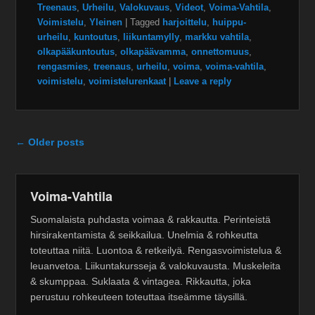
Treenaus
,
Urheilu
,
Valokuvaus
,
Videot
,
Voima-Vahtila
,
Voimistelu
,
Yleinen
|
Tagged
harjoittelu
,
huippu-
urheilu
,
kuntoutus
,
liikuntamylly
,
markku vahtila
,
olkapääkuntoutus
,
olkapäävamma
,
onnettomuus
,
rengasmies
,
treenaus
,
urheilu
,
voima
,
voima-vahtila
,
voimistelu
,
voimistelurenkaat
|
Leave a reply
Post navigation
←
Older posts
Voima-Vahtila
Suomalaista puhdasta voimaa & rakkautta. Perinteistä
hirsirakentamista & seikkailua. Unelmia & rohkeutta
toteuttaa niitä. Luontoa & retkeilyä. Rengasvoimistelua &
leuanvetoa. Liikuntakursseja & valokuvausta. Muskeleita
& skumppaa. Suklaata & vintagea. Rikkautta, joka
perustuu rohkeuteen toteuttaa itseämme täysillä.