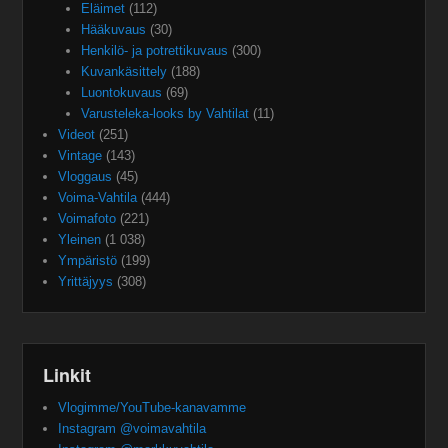
Eläimet
(112)
Hääkuvaus
(30)
Henkilö- ja potrettikuvaus
(300)
Kuvankäsittely
(188)
Luontokuvaus
(69)
Varusteleka-looks by Vahtilat
(11)
Videot
(251)
Vintage
(143)
Vloggaus
(45)
Voima-Vahtila
(444)
Voimafoto
(221)
Yleinen
(1 038)
Ympäristö
(199)
Yrittäjyys
(308)
Linkit
Vlogimme/YouTube-kanavamme
Instagram @voimavahtila