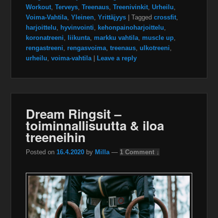
Workout
,
Terveys
,
Treenaus
,
Treenivinkit
,
Urheilu
,
Voima-Vahtila
,
Yleinen
,
Yrittäjyys
|
Tagged
crossfit
,
harjoittelu
,
hyvinvointi
,
kehonpainoharjoittelu
,
koronatreeni
,
liikunta
,
markku vahtila
,
muscle up
,
rengastreeni
,
rengasvoima
,
treenaus
,
ulkotreeni
,
urheilu
,
voima-vahtila
|
Leave a reply
Dream Ringsit –
toiminnallisuutta & iloa
treeneihin
Posted on
16.4.2020
by
Milla
—
1 Comment ↓