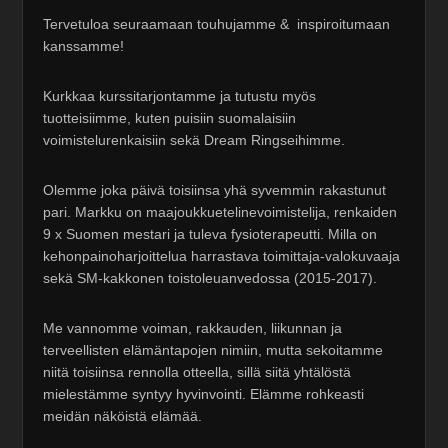
Tervetuloa seuraamaan touhujamme & inspiroitumaan
kanssamme!
Kurkkaa kurssitarjontamme ja tutustu myös
tuotteisiimme, kuten puisiin suomalaisiin
voimistelurenkaisiin sekä Dream Ringseihimme.
Olemme joka päivä toisiinsa yhä syvemmin rakastunut
pari. Markku on maajoukkuetelinevoimistelija, renkaiden
9 x Suomen mestari ja tuleva fysioterapeutti. Milla on
kehonpainoharjoittelua harrastava toimittaja-valokuvaaja
sekä SM-kakkonen toistoleuanvedossa (2015-2017).
Me vannomme voiman, rakkauden, liikunnan ja
terveellisten elämäntapojen nimiin, mutta sekoitamme
niitä toisiinsa rennolla otteella, sillä siitä yhtälöstä
mielestämme syntyy hyvinvointi. Elämme rohkeasti
meidän näköistä elämää.