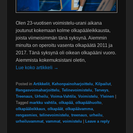
Olen 23-vuotisen voimistelu-urani aikana
joutunut kokemaan kolme olkapääleikkausta,
joista viimeisimmän tänä syksynä. Aiemmin
minulta on operoitu vasenta olkapäätä 2011 ja
2017. Tänä syksynä oli oikean olkapääni vuoro.
Aiemmista kokemuksistani oletin,
Lue koko artikkeli →
Posted in
Artikkelit
,
Kehonpainoharjoittelu
,
Kilpailut
,
Rengasvoimaharjoittelu
,
Telinevoimistelu
,
Terveys
,
Treenaus
,
Urheilu
,
Voima-Vahtila
,
Voimistelu
,
Yleinen
|
Tagged
markku vahtila
,
olkapää
,
olkapäähuolto
,
olkapääleikkaus
,
olkapäät
,
olkapäävamma
,
rengasmies
,
telinevoimistelu
,
treenaus
,
urheilu
,
urheiluvammat
,
vammat
,
voimistelu
|
Leave a reply