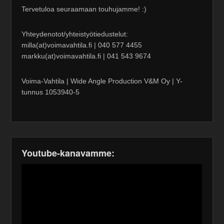
Tervetuloa seuraamaan touhujamme! :)
Yhteydenotot/yhteistyötiedustelut:
milla(at)voimavahtila.fi | 040 577 4455
markku(at)voimavahtila.fi | 041 543 9674
Voima-Vahtila | Wide Angle Production V&M Oy | Y-
tunnus 1053940-5
Youtube-kanavamme: