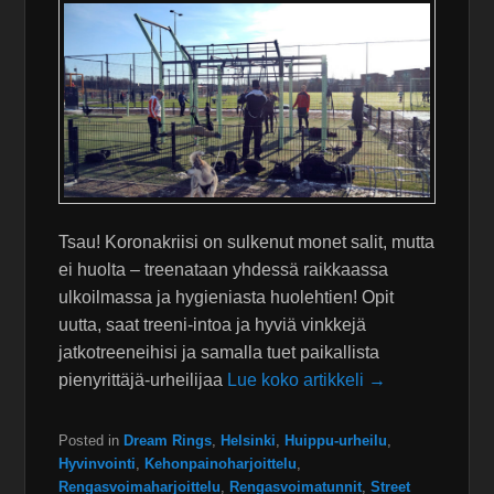
Tsau! Koronakriisi on sulkenut monet salit, mutta
ei huolta – treenataan yhdessä raikkaassa
ulkoilmassa ja hygieniasta huolehtien! Opit
uutta, saat treeni-intoa ja hyviä vinkkejä
jatkotreeneihisi ja samalla tuet paikallista
pienyrittäjä-urheilijaa
Lue koko artikkeli →
Posted in
Dream Rings
,
Helsinki
,
Huippu-urheilu
,
Hyvinvointi
,
Kehonpainoharjoittelu
,
Rengasvoimaharjoittelu
,
Rengasvoimatunnit
,
Street