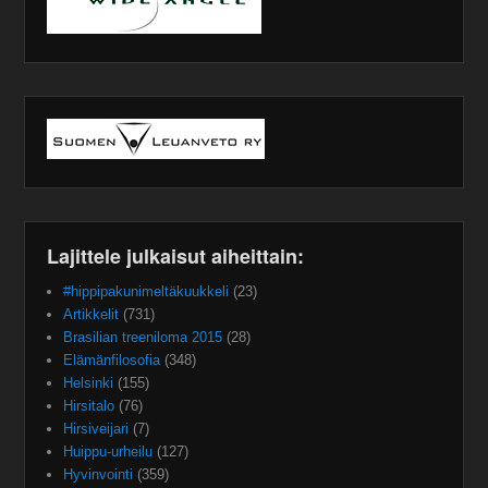
Lajittele julkaisut aiheittain:
#hippipakunimeltäkuukkeli
(23)
Artikkelit
(731)
Brasilian treeniloma 2015
(28)
Elämänfilosofia
(348)
Helsinki
(155)
Hirsitalo
(76)
Hirsiveijari
(7)
Huippu-urheilu
(127)
Hyvinvointi
(359)