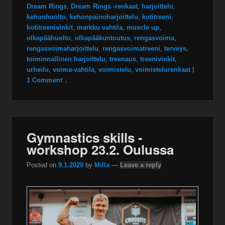
Dream Rings
,
Dream Rings -renkaat
,
harjoittelu
,
kehonhuolto
,
kehonpainoharjoittelu
,
kotitreeni
,
kotitreenivinkit
,
markku vahtila
,
muscle up
,
olkapäähuolto
,
olkapääkuntoutus
,
rengasvoima
,
rengasvoimaharjoittelu
,
rengasvoimatreeni
,
terveys
,
toiminnallinen harjoittelu
,
treenaus
,
treenivinkit
,
urheilu
,
voima-vahtila
,
voimistelu
,
voimistelurenkaat
|
1 Comment ↓
Gymnastics skills -
workshop 23.2. Oulussa
Posted on
9.1.2020
by
Milla
—
Leave a reply