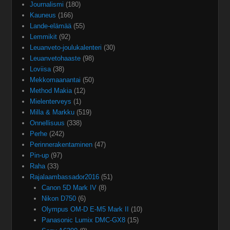
Journalismi
(180)
Kauneus
(166)
Lande-elämää
(55)
Lemmikit
(92)
Leuanveto-joulukalenteri
(30)
Leuanvetohaaste
(98)
Loviisa
(38)
Mekkomaanantai
(50)
Method Makia
(12)
Mielenterveys
(1)
Milla & Markku
(519)
Onnellisuus
(338)
Perhe
(242)
Perinnerakentaminen
(47)
Pin-up
(97)
Raha
(33)
Rajalaambassador2016
(51)
Canon 5D Mark IV
(8)
Nikon D750
(6)
Olympus OM-D E-M5 Mark II
(10)
Panasonic Lumix DMC-GX8
(15)