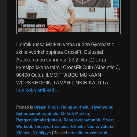
Helmikuussa Markku vetää uuden Gymnastic
skills -workshoppinsa CrossFit Oulussa!
Ajankohta on sunnuntai 23.2. klo 12-17 ja
kurssipaikkana toimii CrossFit Oulu (Alasintie 3,
90400 Oulu). ILMOITTAUDU MUKAAN
WORKSHOPIIN TÄMÄN LINKIN KAUTTA
Lue koko artikkeli →
Posted in
Dream Rings
,
Huippu-urheilu
,
Hyvinvointi
,
Kehonpainoharjoittelu
,
Milla & Markku
,
Rengasvoimaharjoittelu
,
Rengasvoimatunnit
,
Street
Workout
,
Terveys
,
Treenaus
,
Urheilu
,
Voima-Vahtila
,
Yleinen
,
Yrittäjyys
|
Tagged
crossfit
,
crossfit oulu
,