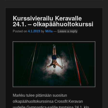
Kurssivierailu Keravalle
24.1. – olkapäähuoltokurssi
Posted on
4.1.2019
by
Milla
—
Leave a reply
Markku tulee pitämään suositun
olkapäähuoltokurssinsa Crossfit Keravan
uudelle Gymnastics-salille torstaina 24.1. klo