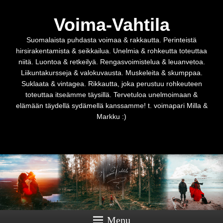
Voima-Vahtila
Suomalaista puhdasta voimaa & rakkautta. Perinteistä
hirsirakentamista & seikkailua. Unelmia & rohkeutta toteuttaa
niitä. Luontoa & retkeilyä. Rengasvoimistelua & leuanvetoa.
Liikuntakursseja & valokuvausta. Muskeleita & skumppaa.
Suklaata & vintagea. Rikkautta, joka perustuu rohkeuteen
toteuttaa itseämme täysillä. Tervetuloa unelmoimaan &
elämään täydellä sydämellä kanssamme! t. voimapari Milla &
Markku :)
Menu