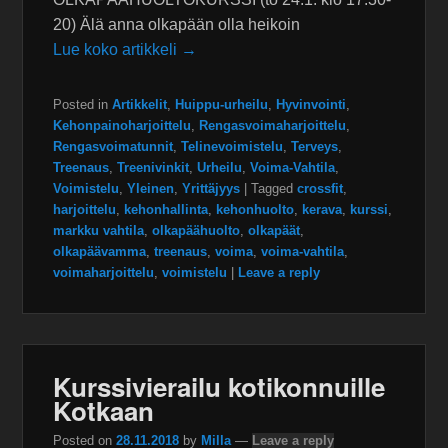
20) Älä anna olkapään olla heikoin
Lue koko artikkeli →
Posted in
Artikkelit
,
Huippu-urheilu
,
Hyvinvointi
,
Kehonpainoharjoittelu
,
Rengasvoimaharjoittelu
,
Rengasvoimatunnit
,
Telinevoimistelu
,
Terveys
,
Treenaus
,
Treenivinkit
,
Urheilu
,
Voima-Vahtila
,
Voimistelu
,
Yleinen
,
Yrittäjyys
|
Tagged
crossfit
,
harjoittelu
,
kehonhallinta
,
kehonhuolto
,
kerava
,
kurssi
,
markku vahtila
,
olkapäähuolto
,
olkapäät
,
olkapäävamma
,
treenaus
,
voima
,
voima-vahtila
,
voimaharjoittelu
,
voimistelu
|
Leave a reply
Kurssivierailu kotikonnuille
Kotkaan
Posted on
28.11.2018
by
Milla
—
Leave a reply