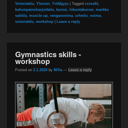
Voimistelu
,
Yleinen
,
Yrittäjyys
|
Tagged
crossfit
,
kehonpainoharjoittelu
,
kurssi
,
liikuntakurssi
,
markku
vahtila
,
muscle up
,
rengasvoima
,
urheilu
,
voima
,
voimistelu
,
workshop
|
Leave a reply
Gymnastics skills -
workshop
Posted on
2.1.2020
by
Milla
—
Leave a reply