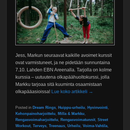
Jess, Markun seuraavat kaikille avoimet kurssit
ovat varmistuneet, ja ne pidetään sunnuntaina
7.10. Lahden EBN Areenalla. Tarjolla on kolme
kurssia – uutuutena olkapäähuoltokurssi, jolla
Markku tarjoaa sitä kuuminta osaamistaan
olkapääasioissa!
Lue koko artikkeli →
Posted in
Dream Rings
,
Huippu-urheilu
,
Hyvinvointi
,
Kehonpainoharjoittelu
,
Milla & Markku
,
Rengasvoimaharjoittelu
,
Rengasvoimatunnit
,
Street
Workout
,
Terveys
,
Treenaus
,
Urheilu
,
Voima-Vahtila
,