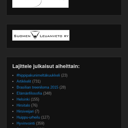
Lajittele julkaisut aiheittain:
#hippipakunimeltäkuukkeli
(23)
Artikkelit
(731)
Brasilian treeniloma 2015
(28)
Elämänfilosofia
(348)
Helsinki
(155)
Hirsitalo
(76)
Hirsiveijari
(7)
Huippu-urheilu
(127)
Hyvinvointi
(359)