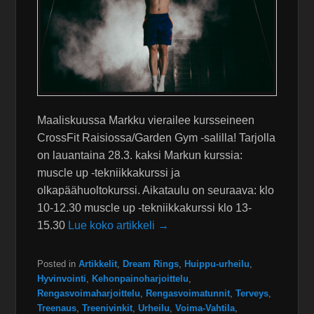
Maaliskuussa Markku vierailee kursseineen
CrossFit Raisiossa/Garden Gym -salilla! Tarjolla
on lauantaina 28.3. kaksi Markun kurssia:
muscle up -tekniikkakurssi ja
olkapäähuoltokurssi. Aikataulu on seuraava: klo
10-12.30 muscle up -tekniikkakurssi klo 13-
15.30
Lue koko artikkeli →
Posted in
Artikkelit
,
Dream Rings
,
Huippu-urheilu
,
Hyvinvointi
,
Kehonpainoharjoittelu
,
Rengasvoimaharjoittelu
,
Rengasvoimatunnit
,
Terveys
,
Treenaus
,
Treenivinkit
,
Urheilu
,
Voima-Vahtila
,