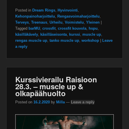
Posted in
Dream Rings
,
Hyvinvointi
,
Kehonpainoharjoittelu
,
Rengasvoimaharjoittelu
,
Terveys
,
Treenaus
,
Urheilu
,
Voimistelu
,
Yleinen
|
Tagged
barMU
,
crossfit
,
crossfit kouvola
,
hspu
,
käsilläkävely
,
käsilläseisonta
,
kurssi
,
muscle up
,
rengas muscle up
,
tanko muscle up
,
workshop
|
Leave
a reply
Kurssivierailu Raisioon
28.3. – muscle up &
olkapäähuolto
Posted on
16.2.2020
by
Milla
—
Leave a reply