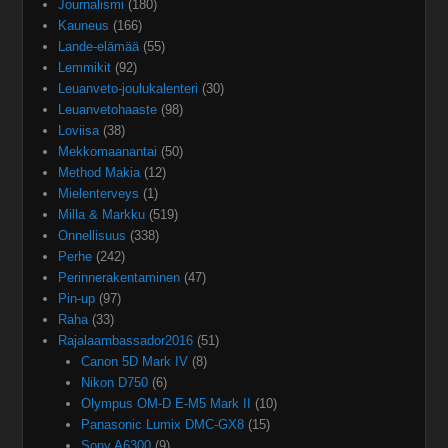
Journalismi
(180)
Kauneus
(166)
Lande-elämää
(55)
Lemmikit
(92)
Leuanveto-joulukalenteri
(30)
Leuanvetohaaste
(98)
Loviisa
(38)
Mekkomaanantai
(50)
Method Makia
(12)
Mielenterveys
(1)
Milla & Markku
(519)
Onnellisuus
(338)
Perhe
(242)
Perinnerakentaminen
(47)
Pin-up
(97)
Raha
(33)
Rajalaambassador2016
(51)
Canon 5D Mark IV
(8)
Nikon D750
(6)
Olympus OM-D E-M5 Mark II
(10)
Panasonic Lumix DMC-GX8
(15)
Sony A6300
(9)