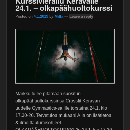
Kurssivierailu Keravalle
24.1. – olkapäähuoltokurssi
Posted on
4.1.2019
by
Milla
—
Leave a reply
Markku tulee pitämään suositun
olkapäähuoltokurssinsa Crossfit Keravan
uudelle Gymnastics-salille torstaina 24.1. klo
17.30-20. Tervetuloa mukaan! Alla on lisätietoa
& ilmoittautumisohjeet.
OLKAPÄÄHUOLTOKURSSI (to 24.1. klo 17.30-