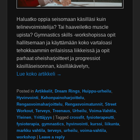
Haluatko oppia seisomaan käsilläsi kuin
telinevoimistelija? Tai haaveiletko muscle
upista? Gymnastics skills -workshopissa opit
hallitsemaan ja käyttämään koko vartaloasi
tehokkaammin erilaisissa liikkeissä ja opit
parhaat oheisharjoitteet ja progressiot
käsilläseisonnan, käsilläkävelyn,
Lue koko artikkeli →
Posted in
Artikkelit
,
Dream Rings
,
Huippu-urheilu
,
Hyvinvointi
,
Kehonpainoharjoittelu
,
Rengasvoimaharjoittelu
,
Rengasvoimatunnit
,
Street
Workout
,
Terveys
,
Treenaus
,
Urheilu
,
Voima-Vahtila
,
Yleinen
,
Yrittäjyys
|
Tagged
crossfit
,
fysioterapeutti
,
fysioterapia
,
gymnastics
,
hyvinvointi
,
kurssi
,
liikunta
,
markku vahtila
,
terveys
,
urheilu
,
voima-vahtila
,
workshop
|
Leave a reply