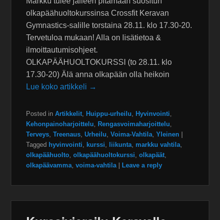
Markku tulee jälleen pitämään suositun
olkapäähuoltokurssinsa Crossfit Keravan
Gymnastics-salille torstaina 28.11. klo 17.30-20.
Tervetuloa mukaan! Alla on lisätietoa &
ilmoittautumisohjeet.
OLKAPÄÄHUOLTOKURSSI (to 28.11. klo
17.30-20) Älä anna olkapään olla heikoin
Lue koko artikkeli →
Posted in
Artikkelit
,
Huippu-urheilu
,
Hyvinvointi
,
Kehonpainoharjoittelu
,
Rengasvoimaharjoittelu
,
Terveys
,
Treenaus
,
Urheilu
,
Voima-Vahtila
,
Yleinen
|
Tagged
hyvinvointi
,
kurssi
,
liikunta
,
markku vahtila
,
olkapäähuolto
,
olkapäähuoltokurssi
,
olkapäät
,
olkapäävamma
,
voima-vahtila
|
Leave a reply