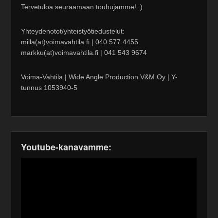
Tervetuloa seuraamaan touhujamme! :)
Yhteydenotot/yhteistyötiedustelut:
milla(at)voimavahtila.fi | 040 577 4455
markku(at)voimavahtila.fi | 041 543 9674
Voima-Vahtila | Wide Angle Production V&M Oy | Y-
tunnus 1053940-5
Youtube-kanavamme: