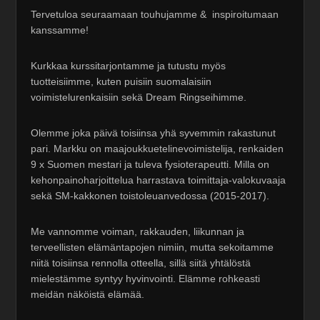
Tervetuloa seuraamaan touhujamme & inspiroitumaan
kanssamme!
Kurkkaa kurssitarjontamme ja tutustu myös
tuotteisiimme, kuten puisiin suomalaisiin
voimistelurenkaisiin sekä Dream Ringseihimme.
Olemme joka päivä toisiinsa yhä syvemmin rakastunut
pari. Markku on maajoukkuetelinevoimistelija, renkaiden
9 x Suomen mestari ja tuleva fysioterapeutti. Milla on
kehonpainoharjoittelua harrastava toimittaja-valokuvaaja
sekä SM-kakkonen toistoleuanvedossa (2015-2017).
Me vannomme voiman, rakkauden, liikunnan ja
terveellisten elämäntapojen nimiin, mutta sekoitamme
niitä toisiinsa rennolla otteella, sillä siitä yhtälöstä
mielestämme syntyy hyvinvointi. Elämme rohkeasti
meidän näköistä elämää.