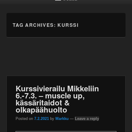
TAG ARCHIVES:
KURSSI
Kurssivierailu Mikkeliin
6.-7.3. – muscle up,
kässäritaidot &
olkapäähuolto
Posted on
7.2.2021
by
Markku
—
Leave a reply