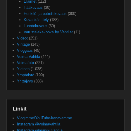
Eläimet
(112)
Hääkuvaus
(30)
Henkilö- ja potrettikuvaus
(300)
Kuvankäsittely
(188)
Luontokuvaus
(69)
Varusteleka-looks by Vahtilat
(11)
Videot
(251)
Vintage
(143)
Vloggaus
(45)
Voima-Vahtila
(444)
Voimafoto
(221)
Yleinen
(1 038)
Ympäristö
(199)
Yrittäjyys
(308)
Linkit
Vlogimme/YouTube-kanavamme
Instagram @voimavahtila
Instagram @markkuvahtila