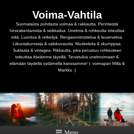
Voima-Vahtila
Suomalaista puhdasta voimaa & rakkautta. Perinteistä
hirsirakentamista & seikkailua. Unelmia & rohkeutta toteuttaa
niitä. Luontoa & retkeilyä. Rengasvoimistelua & leuanvetoa.
Liikuntakursseja & valokuvausta. Muskeleita & skumppaa.
Suklaata & vintagea. Rikkautta, joka perustuu rohkeuteen
toteuttaa itseämme täysillä. Tervetuloa unelmoimaan &
elämään täydellä sydämellä kanssamme! t. voimapari Milla &
Markku :)
Menu