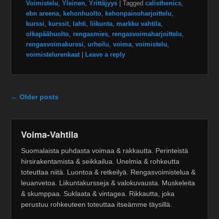
Voimistelu
,
Yleinen
,
Yrittäjyys
|
Tagged
calisthenics
,
ebn areena
,
kehonhuolto
,
kehonpainoharjoittelu
,
kurssi
,
kurssit
,
lahti
,
liikunta
,
markku vahtila
,
olkapäähuolto
,
rengasmies
,
rengasvoimaharjoittelu
,
rengasvoimakurssi
,
urheilu
,
voima
,
voimistelu
,
voimistelurenkaat
|
Leave a reply
Post navigation
←
Older posts
Voima-Vahtila
Suomalaista puhdasta voimaa & rakkautta. Perinteistä
hirsirakentamista & seikkailua. Unelmia & rohkeutta
toteuttaa niitä. Luontoa & retkeilyä. Rengasvoimistelua &
leuanvetoa. Liikuntakursseja & valokuvausta. Muskeleita
& skumppaa. Suklaata & vintagea. Rikkautta, joka
perustuu rohkeuteen toteuttaa itseämme täysillä.