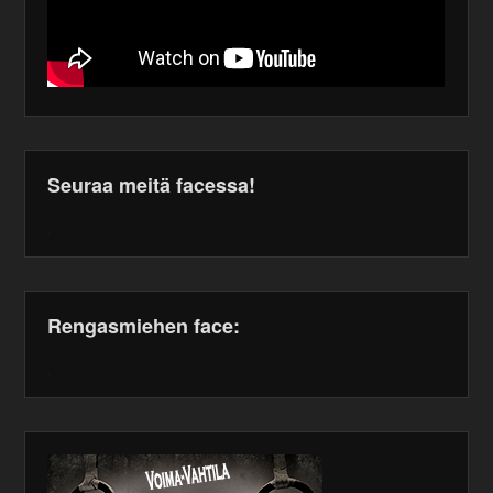
Seuraa meitä facessa!
WordPress
maintenance
plugin
Rengasmiehen face:
WordPress
maintenance
plugin