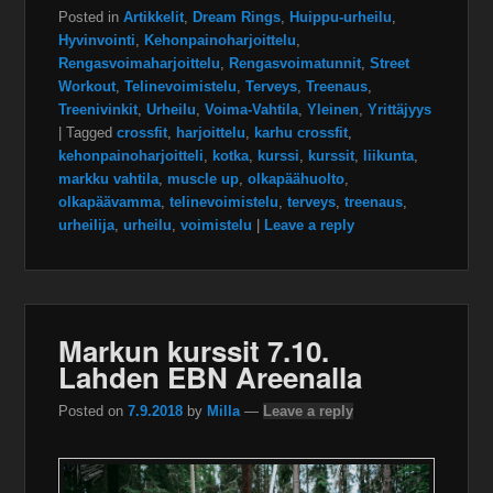
Posted in
Artikkelit
,
Dream Rings
,
Huippu-urheilu
,
Hyvinvointi
,
Kehonpainoharjoittelu
,
Rengasvoimaharjoittelu
,
Rengasvoimatunnit
,
Street
Workout
,
Telinevoimistelu
,
Terveys
,
Treenaus
,
Treenivinkit
,
Urheilu
,
Voima-Vahtila
,
Yleinen
,
Yrittäjyys
|
Tagged
crossfit
,
harjoittelu
,
karhu crossfit
,
kehonpainoharjoitteli
,
kotka
,
kurssi
,
kurssit
,
liikunta
,
markku vahtila
,
muscle up
,
olkapäähuolto
,
olkapäävamma
,
telinevoimistelu
,
terveys
,
treenaus
,
urheilija
,
urheilu
,
voimistelu
|
Leave a reply
Markun kurssit 7.10.
Lahden EBN Areenalla
Posted on
7.9.2018
by
Milla
—
Leave a reply