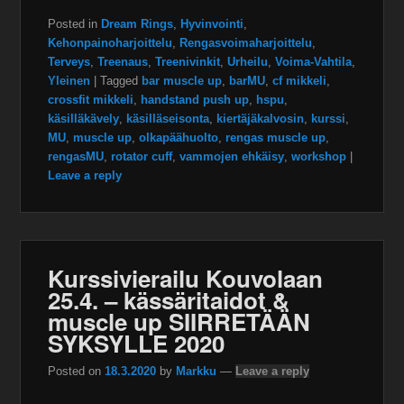
Posted in
Dream Rings
,
Hyvinvointi
,
Kehonpainoharjoittelu
,
Rengasvoimaharjoittelu
,
Terveys
,
Treenaus
,
Treenivinkit
,
Urheilu
,
Voima-Vahtila
,
Yleinen
|
Tagged
bar muscle up
,
barMU
,
cf mikkeli
,
crossfit mikkeli
,
handstand push up
,
hspu
,
käsilläkävely
,
käsilläseisonta
,
kiertäjäkalvosin
,
kurssi
,
MU
,
muscle up
,
olkapäähuolto
,
rengas muscle up
,
rengasMU
,
rotator cuff
,
vammojen ehkäisy
,
workshop
|
Leave a reply
Kurssivierailu Kouvolaan
25.4. – kässäritaidot &
muscle up SIIRRETÄÄN
SYKSYLLE 2020
Posted on
18.3.2020
by
Markku
—
Leave a reply