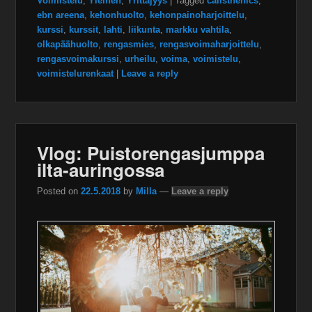
Voimistelu
,
Yleinen
,
Yrittäjyys
|
Tagged
calisthenics
,
ebn areena
,
kehonhuolto
,
kehonpainoharjoittelu
,
kurssi
,
kurssit
,
lahti
,
liikunta
,
markku vahtila
,
olkapäähuolto
,
rengasmies
,
rengasvoimaharjoittelu
,
rengasvoimakurssi
,
urheilu
,
voima
,
voimistelu
,
voimistelurenkaat
|
Leave a reply
Vlog: Puistorengasjumppa
ilta-auringossa
Posted on
22.5.2018
by
Milla
—
Leave a reply