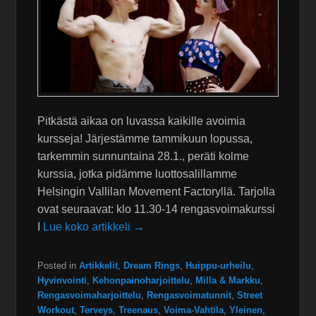
Pitkästä aikaa on luvassa kaikille avoimia
kursseja! Järjestämme tammikuun lopussa,
tarkemmin sunnuntaina 28.1., peräti kolme
kurssia, jotka pidämme luottosalillamme
Helsingin Vallilan Movement Factoryllä. Tarjolla
ovat seuraavat: klo 11.30-14 rengasvoimakurssi
I
Lue koko artikkeli →
Posted in
Artikkelit
,
Dream Rings
,
Huippu-urheilu
,
Hyvinvointi
,
Kehonpainoharjoittelu
,
Milla & Markku
,
Rengasvoimaharjoittelu
,
Rengasvoimatunnit
,
Street
Workout
,
Terveys
,
Treenaus
,
Voima-Vahtila
,
Yleinen
,