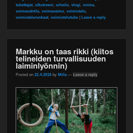
tubettajat
,
ulkotreeni
,
urheilu
,
vlogi
,
voima
,
voimavahtila
,
voimavaimo
,
voimistelu
,
voimistelurenkaat
,
voimistelutube
|
Leave a reply
Markku on taas rikki (kiitos
telineiden turvallisuuden
laiminlyönnin)
Posted on
22.4.2018
by
Milla
—
Leave a reply