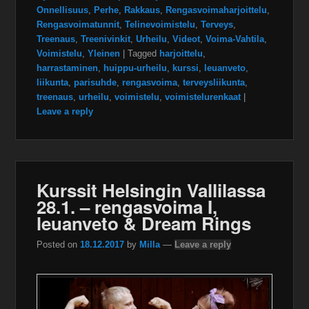
Onnellisuus
,
Perhe
,
Rakkaus
,
Rengasvoimaharjoittelu
,
Rengasvoimatunnit
,
Telinevoimistelu
,
Terveys
,
Treenaus
,
Treenivinkit
,
Urheilu
,
Videot
,
Voima-Vahtila
,
Voimistelu
,
Yleinen
|
Tagged
harjoittelu
,
harrastaminen
,
huippu-urheilu
,
kurssi
,
leuanveto
,
liikunta
,
parisuhde
,
rengasvoima
,
terveysliikunta
,
treenaus
,
urheilu
,
voimistelu
,
voimistelurenkaat
|
Leave a reply
Kurssit Helsingin Vallilassa
28.1. – rengasvoima I,
leuanveto & Dream Rings
Posted on
18.12.2017
by
Milla
—
Leave a reply