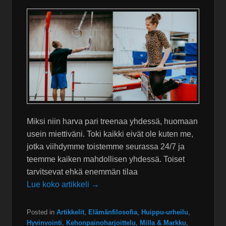
Miksi niin harva pari treenaa yhdessä, huomaan
usein miettiväni. Toki kaikki eivät ole kuten me,
jotka viihdymme toistemme seurassa 24/7 ja
teemme kaiken mahdollisen yhdessä. Toiset
tarvitsevat ehkä enemmän tilaa
Lue koko artikkeli →
Posted in
Artikkelit
,
Elämänfilosofia
,
Huippu-urheilu
,
Hyvinvointi
,
Kehonpainoharjoittelu
,
Milla & Markku
,