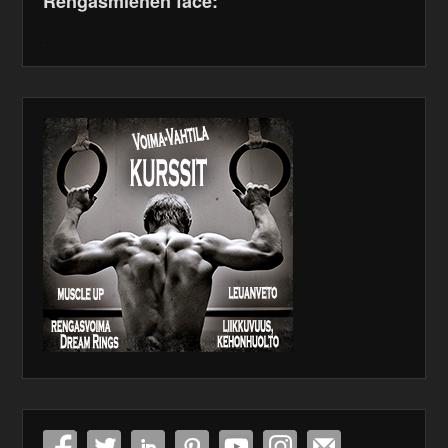
Rengasmiehen face:
WordPress
maintenance
plugin