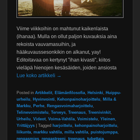
Viime viikkoihin on mahtunut kaikenlaista
(ihanaa). Mulla on ollut paljon kuvauksia aina
rekoista vauvamasuihin, ja
hääkuvaussesonkikin on alkanut, yay!
Editoitavaa on kertynyt ”ihan kivasti”, kiitos
vieläpä hienojen kesäsäiden, joiden ansiosta
Lue koko artikkeli →
Posted in
Artikkelit
,
Elämänfilosofia
,
Helsinki
,
Huippu-
urheilu
,
Hyvinvointi
,
Kehonpainoharjoittelu
,
Milla &
Markku
,
Perhe
,
Rengasvoimaharjoittelu
,
Telinevoimistelu
,
Terveys
,
Treenaus
,
Treenivinkit
,
Urheilu
,
Videot
,
Voima-Vahtila
,
Voimistelu
,
Yleinen
,
Yrittäjyys
|
Tagged
harjoittelu
,
kehonpainoharjoittelu
,
liikunta
,
markku vahtila
,
milla vahtila
,
puistojumppa
,
rengasmies
,
rengastreeni
,
treenaus
,
tubettaja
,