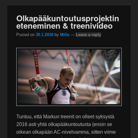
Olkapääkuntoutusprojektin
eteneminen & treenivideo
Posted on
30.1.2018
by
Milla
—
Leave a reply
Tuntuu, että Markun treenit on olleet syksystä
2016 asti yhtä olkapääkuntoutusta (ensin se
oikean olkapään AC-nivelvamma, sitten viime