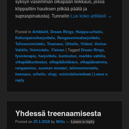
syksyn vasemman olkapään leikkaus, jossa
klippailtiin hauiksen pitkää päätä ja
supraspinatusta). Tunnelin
Lue koko artikkeli →
Posted in
Artikkelit
,
Dream Rings
,
Huippu-urheilu
,
Kehonpainoharjoittelu
,
Rengasvoimaharjoittelu
,
Telinevoimistelu
,
Treenaus
,
Urheilu
,
Videot
,
Voima-
Vahtila
,
Voimistelu
,
Yleinen
|
Tagged
Dream Rings
,
fysioterapia
,
harjoittelu
,
kuntoutus
,
markku vahtila
,
olkapääkuntoutus
,
olkapääleikkaus
,
olkapäävamma
,
rengasmies
,
suomen mestari
,
telinevoimistelu
,
treenaus
,
urheilu
,
vlogi
,
voimistelurenkaat
|
Leave a
reply
Yhdessä treenaamisesta
Posted on
25.1.2018
by
Milla
—
Leave a reply