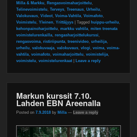
Milla & Markku
,
Rengasvoimaharjoittelu
,
Telinevoimistelu
,
Terveys
,
Treenaus
,
Urheilu
,
Valokuvaus
,
Videot
,
Voima-Vahtila
,
Voimafoto
,
Voimistelu
,
Yleinen
,
Yrittäjyys
|
Tagged
huippu-urheilu
,
kehonpainoharjoittelu
,
markku vahtila
,
miten treenata
voimistelurenkailla
,
rengasharjoittelukurssi
,
rengasvoima
,
ristiriipunta
,
treenivideo
,
urheilija
,
urheilu
,
valokuvaaja
,
valokuvaus
,
vlogi
,
voima
,
voima-
vahtila
,
voimafoto
,
voimaharjoittelu
,
voimistelija
,
voimistelu
,
voimistelurenkaat
|
Leave a reply
Markun kurssit 7.10.
Lahden EBN Areenalla
Posted on
7.9.2018
by
Milla
—
Leave a reply