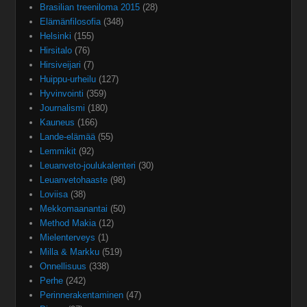
Brasilian treeniloma 2015
(28)
Elämänfilosofia
(348)
Helsinki
(155)
Hirsitalo
(76)
Hirsiveijari
(7)
Huippu-urheilu
(127)
Hyvinvointi
(359)
Journalismi
(180)
Kauneus
(166)
Lande-elämää
(55)
Lemmikit
(92)
Leuanveto-joulukalenteri
(30)
Leuanvetohaaste
(98)
Loviisa
(38)
Mekkomaanantai
(50)
Method Makia
(12)
Mielenterveys
(1)
Milla & Markku
(519)
Onnellisuus
(338)
Perhe
(242)
Perinnerakentaminen
(47)