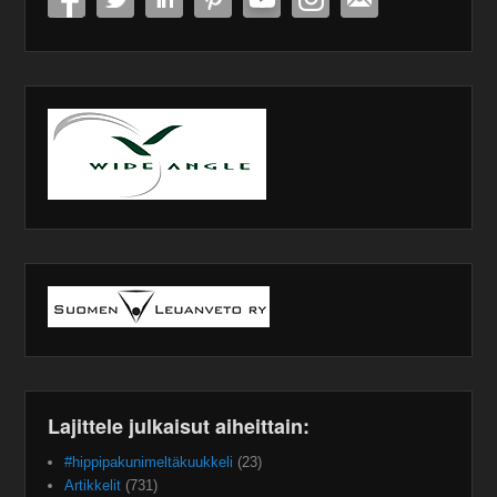
Lajittele julkaisut aiheittain:
#hippipakunimeltäkuukkeli
(23)
Artikkelit
(731)