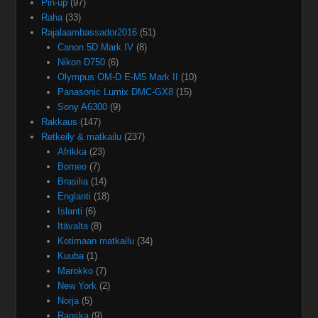
Pin-up
(97)
Raha
(33)
Rajalaambassador2016
(51)
Canon 5D Mark IV
(8)
Nikon D750
(6)
Olympus OM-D E-M5 Mark II
(10)
Panasonic Lumix DMC-GX8
(15)
Sony A6300
(9)
Rakkaus
(147)
Retkeily & matkailu
(237)
Afrikka
(23)
Borneo
(7)
Brasilia
(14)
Englanti
(18)
Islanti
(6)
Itävalta
(8)
Kotimaan matkailu
(34)
Kuuba
(1)
Marokko
(7)
New York
(2)
Norja
(5)
Ranska
(9)