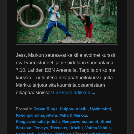
Jess, Markun seuraavat kaikille avoimet kurssit
ovat varmistuneet, ja ne pidetään sunnuntaina
7.10. Lahden EBN Areenalla. Tarjolla on kolme
kurssia – uutuutena olkapäähuoltokurssi, jolla
Markku tarjoaa sitä kuuminta osaamistaan
olkapääasioissa!
Lue koko artikkeli →
Posted in
Dream Rings
,
Huippu-urheilu
,
Hyvinvointi
,
Kehonpainoharjoittelu
,
Milla & Markku
,
Rengasvoimaharjoittelu
,
Rengasvoimatunnit
,
Street
Workout
,
Terveys
,
Treenaus
,
Urheilu
,
Voima-Vahtila
,