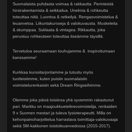
Suomalaista puhdasta voimaa & rakkautta. Perinteistä
hirsirakentamista & seikkailua. Unelmia & rohkeutta
toteuttaa niitä. Luontoa & retkeilyä. Rengasvoimistelua &
leuanvetoa. Liikuntakursseja & valokuvausta. Muskeleita
& skumppaa. Suklaata & vintagea. Rikkautta, joka
perustuu rohkeuteen toteuttaa itseämme täysillä.
Tervetuloa seuraamaan touhujamme & inspiroitumaan
kanssamme!
Kurkkaa kurssitarjontamme ja tutustu myös
tuotteisiimme, kuten puisiin suomalaisiin
voimistelurenkaisiin sekä Dream Ringseihimme.
Olemme joka päivä toisiinsa yhä syvemmin rakastunut
pari. Markku on maajoukkuetelinevoimistelija, renkaiden
9 x Suomen mestari ja tuleva fysioterapeutti. Milla on
kehonpainoharjoittelua harrastava toimittaja-valokuvaaja
sekä SM-kakkonen toistoleuanvedossa (2015-2017).