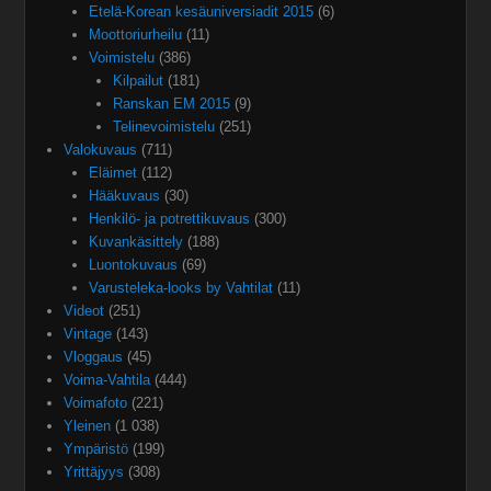
Etelä-Korean kesäuniversiadit 2015
(6)
Moottoriurheilu
(11)
Voimistelu
(386)
Kilpailut
(181)
Ranskan EM 2015
(9)
Telinevoimistelu
(251)
Valokuvaus
(711)
Eläimet
(112)
Hääkuvaus
(30)
Henkilö- ja potrettikuvaus
(300)
Kuvankäsittely
(188)
Luontokuvaus
(69)
Varusteleka-looks by Vahtilat
(11)
Videot
(251)
Vintage
(143)
Vloggaus
(45)
Voima-Vahtila
(444)
Voimafoto
(221)
Yleinen
(1 038)
Ympäristö
(199)
Yrittäjyys
(308)