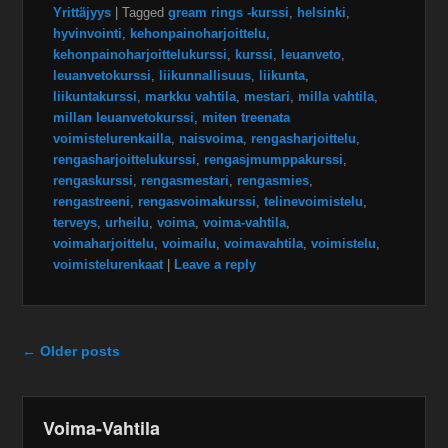
Yrittäjyys
|
Tagged
gream rings -kurssi
,
helsinki
,
hyvinvointi
,
kehonpainoharjoittelu
,
kehonpainoharjoittelukurssi
,
kurssi
,
leuanveto
,
leuanvetokurssi
,
liikunnallisuus
,
liikunta
,
liikuntakurssi
,
markku vahtila
,
mestari
,
milla vahtila
,
millan leuanvetokurssi
,
miten treenata
voimistelurenkailla
,
naisvoima
,
rengasharjoittelu
,
rengasharjoittelukurssi
,
rengasjmumppakurssi
,
rengaskurssi
,
rengasmestari
,
rengasmies
,
rengastreeni
,
rengasvoimakurssi
,
telinevoimistelu
,
terveys
,
urheilu
,
voima
,
voima-vahtila
,
voimaharjoittelu
,
voimailu
,
voimavahtila
,
voimistelu
,
voimistelurenkaat
|
Leave a reply
Post navigation
←
Older posts
Voima-Vahtila