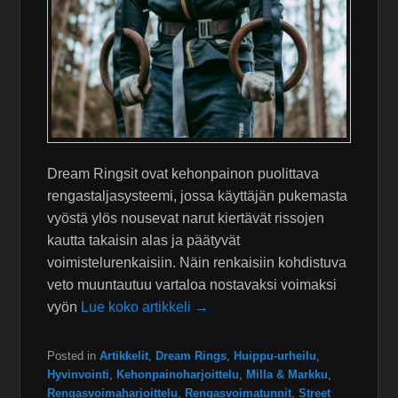
Dream Ringsit ovat kehonpainon puolittava
rengastaljasysteemi, jossa käyttäjän pukemasta
vyöstä ylös nousevat narut kiertävät rissojen
kautta takaisin alas ja päätyvät
voimistelurenkaisiin. Näin renkaisiin kohdistuva
veto muuntautuu vartaloa nostavaksi voimaksi
vyön
Lue koko artikkeli →
Posted in
Artikkelit
,
Dream Rings
,
Huippu-urheilu
,
Hyvinvointi
,
Kehonpainoharjoittelu
,
Milla & Markku
,
Rengasvoimaharjoittelu
,
Rengasvoimatunnit
,
Street