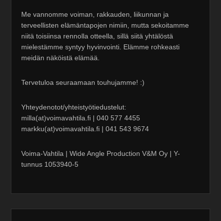
Me vannomme voiman, rakkauden, liikunnan ja
terveellisten elämäntapojen nimiin, mutta sekoitamme
niitä toisiinsa rennolla otteella, sillä siitä yhtälöstä
mielestämme syntyy hyvinvointi. Elämme rohkeasti
meidän näköistä elämää.
Tervetuloa seuraamaan touhujamme! :)
Yhteydenotot/yhteistyötiedustelut:
milla(at)voimavahtila.fi | 040 577 4455
markku(at)voimavahtila.fi | 041 543 9674
Voima-Vahtila | Wide Angle Production V&M Oy | Y-
tunnus 1053940-5