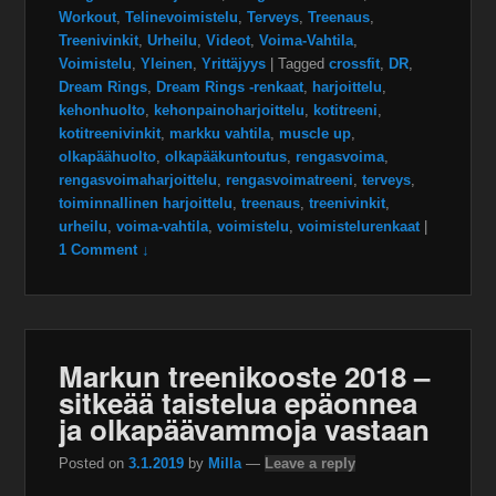
Workout
,
Telinevoimistelu
,
Terveys
,
Treenaus
,
Treenivinkit
,
Urheilu
,
Videot
,
Voima-Vahtila
,
Voimistelu
,
Yleinen
,
Yrittäjyys
|
Tagged
crossfit
,
DR
,
Dream Rings
,
Dream Rings -renkaat
,
harjoittelu
,
kehonhuolto
,
kehonpainoharjoittelu
,
kotitreeni
,
kotitreenivinkit
,
markku vahtila
,
muscle up
,
olkapäähuolto
,
olkapääkuntoutus
,
rengasvoima
,
rengasvoimaharjoittelu
,
rengasvoimatreeni
,
terveys
,
toiminnallinen harjoittelu
,
treenaus
,
treenivinkit
,
urheilu
,
voima-vahtila
,
voimistelu
,
voimistelurenkaat
|
1 Comment ↓
Markun treenikooste 2018 –
sitkeää taistelua epäonnea
ja olkapäävammoja vastaan
Posted on
3.1.2019
by
Milla
—
Leave a reply