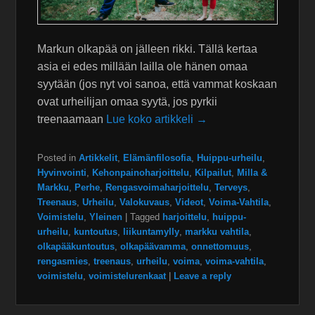
Markun olkapää on jälleen rikki. Tällä kertaa
asia ei edes millään lailla ole hänen omaa
syytään (jos nyt voi sanoa, että vammat koskaan
ovat urheilijan omaa syytä, jos pyrkii
treenaamaan
Lue koko artikkeli →
Posted in
Artikkelit
,
Elämänfilosofia
,
Huippu-urheilu
,
Hyvinvointi
,
Kehonpainoharjoittelu
,
Kilpailut
,
Milla &
Markku
,
Perhe
,
Rengasvoimaharjoittelu
,
Terveys
,
Treenaus
,
Urheilu
,
Valokuvaus
,
Videot
,
Voima-Vahtila
,
Voimistelu
,
Yleinen
|
Tagged
harjoittelu
,
huippu-
urheilu
,
kuntoutus
,
liikuntamylly
,
markku vahtila
,
olkapääkuntoutus
,
olkapäävamma
,
onnettomuus
,
rengasmies
,
treenaus
,
urheilu
,
voima
,
voima-vahtila
,
voimistelu
,
voimistelurenkaat
|
Leave a reply