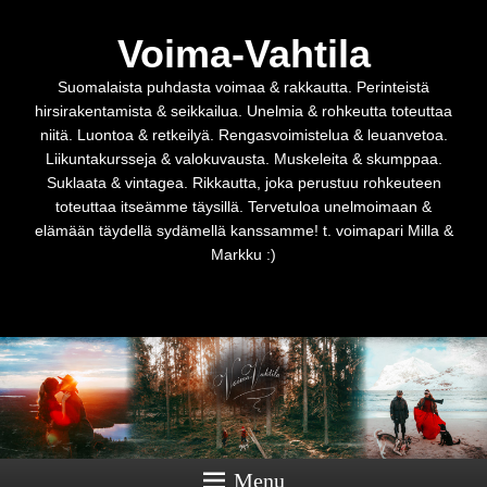
Voima-Vahtila
Suomalaista puhdasta voimaa & rakkautta. Perinteistä
hirsirakentamista & seikkailua. Unelmia & rohkeutta toteuttaa
niitä. Luontoa & retkeilyä. Rengasvoimistelua & leuanvetoa.
Liikuntakursseja & valokuvausta. Muskeleita & skumppaa.
Suklaata & vintagea. Rikkautta, joka perustuu rohkeuteen
toteuttaa itseämme täysillä. Tervetuloa unelmoimaan &
elämään täydellä sydämellä kanssamme! t. voimapari Milla &
Markku :)
Menu