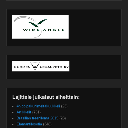
Lajittele julkaisut aiheittain:
#hippipakunimeltäkuukkeli
(23)
Artikkelit
(731)
Brasilian treeniloma 2015
(28)
Elämänfilosofia
(348)