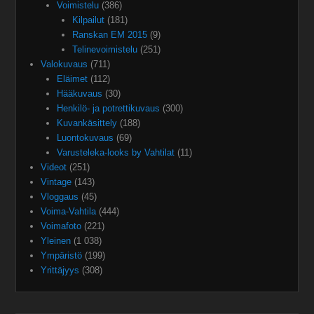
Voimistelu
(386)
Kilpailut
(181)
Ranskan EM 2015
(9)
Telinevoimistelu
(251)
Valokuvaus
(711)
Eläimet
(112)
Hääkuvaus
(30)
Henkilö- ja potrettikuvaus
(300)
Kuvankäsittely
(188)
Luontokuvaus
(69)
Varusteleka-looks by Vahtilat
(11)
Videot
(251)
Vintage
(143)
Vloggaus
(45)
Voima-Vahtila
(444)
Voimafoto
(221)
Yleinen
(1 038)
Ympäristö
(199)
Yrittäjyys
(308)