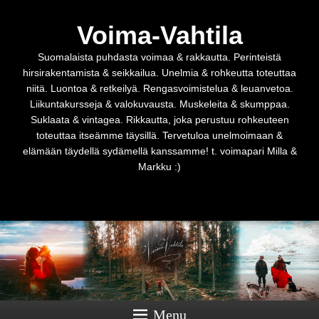
Voima-Vahtila
Suomalaista puhdasta voimaa & rakkautta. Perinteistä
hirsirakentamista & seikkailua. Unelmia & rohkeutta toteuttaa
niitä. Luontoa & retkeilyä. Rengasvoimistelua & leuanvetoa.
Liikuntakursseja & valokuvausta. Muskeleita & skumppaa.
Suklaata & vintagea. Rikkautta, joka perustuu rohkeuteen
toteuttaa itseämme täysillä. Tervetuloa unelmoimaan &
elämään täydellä sydämellä kanssamme! t. voimapari Milla &
Markku :)
Menu