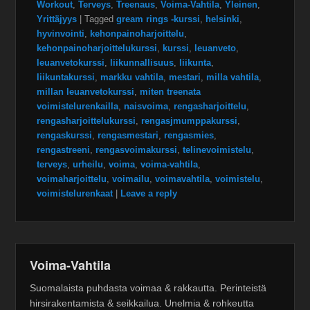
Workout
,
Terveys
,
Treenaus
,
Voima-Vahtila
,
Yleinen
,
Yrittäjyys
|
Tagged
gream rings -kurssi
,
helsinki
,
hyvinvointi
,
kehonpainoharjoittelu
,
kehonpainoharjoittelukurssi
,
kurssi
,
leuanveto
,
leuanvetokurssi
,
liikunnallisuus
,
liikunta
,
liikuntakurssi
,
markku vahtila
,
mestari
,
milla vahtila
,
millan leuanvetokurssi
,
miten treenata
voimistelurenkailla
,
naisvoima
,
rengasharjoittelu
,
rengasharjoittelukurssi
,
rengasjmumppakurssi
,
rengaskurssi
,
rengasmestari
,
rengasmies
,
rengastreeni
,
rengasvoimakurssi
,
telinevoimistelu
,
terveys
,
urheilu
,
voima
,
voima-vahtila
,
voimaharjoittelu
,
voimailu
,
voimavahtila
,
voimistelu
,
voimistelurenkaat
|
Leave a reply
Voima-Vahtila
Suomalaista puhdasta voimaa & rakkautta. Perinteistä
hirsirakentamista & seikkailua. Unelmia & rohkeutta