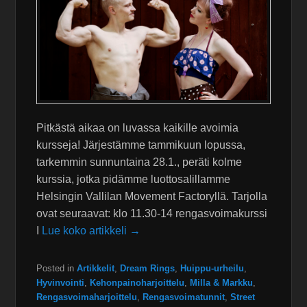
Pitkästä aikaa on luvassa kaikille avoimia
kursseja! Järjestämme tammikuun lopussa,
tarkemmin sunnuntaina 28.1., peräti kolme
kurssia, jotka pidämme luottosalillamme
Helsingin Vallilan Movement Factoryllä. Tarjolla
ovat seuraavat: klo 11.30-14 rengasvoimakurssi
I
Lue koko artikkeli →
Posted in
Artikkelit
,
Dream Rings
,
Huippu-urheilu
,
Hyvinvointi
,
Kehonpainoharjoittelu
,
Milla & Markku
,
Rengasvoimaharjoittelu
,
Rengasvoimatunnit
,
Street