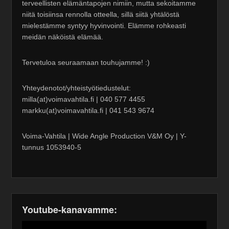
terveellisten elämäntapojen nimiin, mutta sekoitamme
niitä toisiinsa rennolla otteella, sillä siitä yhtälöstä
mielestämme syntyy hyvinvointi. Elämme rohkeasti
meidän näköistä elämää.
Tervetuloa seuraamaan touhujamme! :)
Yhteydenotot/yhteistyötiedustelut:
milla(at)voimavahtila.fi | 040 577 4455
markku(at)voimavahtila.fi | 041 543 9674
Voima-Vahtila | Wide Angle Production V&M Oy | Y-
tunnus 1053940-5
Youtube-kanavamme: