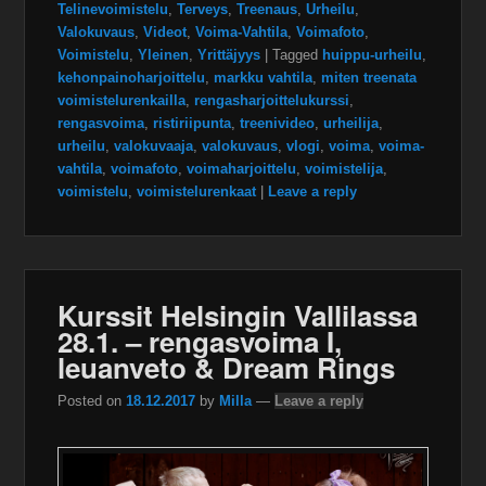
Telinevoimistelu
,
Terveys
,
Treenaus
,
Urheilu
,
Valokuvaus
,
Videot
,
Voima-Vahtila
,
Voimafoto
,
Voimistelu
,
Yleinen
,
Yrittäjyys
|
Tagged
huippu-urheilu
,
kehonpainoharjoittelu
,
markku vahtila
,
miten treenata
voimistelurenkailla
,
rengasharjoittelukurssi
,
rengasvoima
,
ristiriipunta
,
treenivideo
,
urheilija
,
urheilu
,
valokuvaaja
,
valokuvaus
,
vlogi
,
voima
,
voima-
vahtila
,
voimafoto
,
voimaharjoittelu
,
voimistelija
,
voimistelu
,
voimistelurenkaat
|
Leave a reply
Kurssit Helsingin Vallilassa
28.1. – rengasvoima I,
leuanveto & Dream Rings
Posted on
18.12.2017
by
Milla
—
Leave a reply