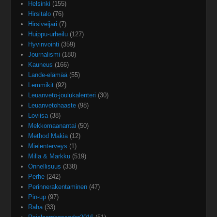
Helsinki
(155)
Hirsitalo
(76)
Hirsiveijari
(7)
Huippu-urheilu
(127)
Hyvinvointi
(359)
Journalismi
(180)
Kauneus
(166)
Lande-elämää
(55)
Lemmikit
(92)
Leuanveto-joulukalenteri
(30)
Leuanvetohaaste
(98)
Loviisa
(38)
Mekkomaanantai
(50)
Method Makia
(12)
Mielenterveys
(1)
Milla & Markku
(519)
Onnellisuus
(338)
Perhe
(242)
Perinnerakentaminen
(47)
Pin-up
(97)
Raha
(33)