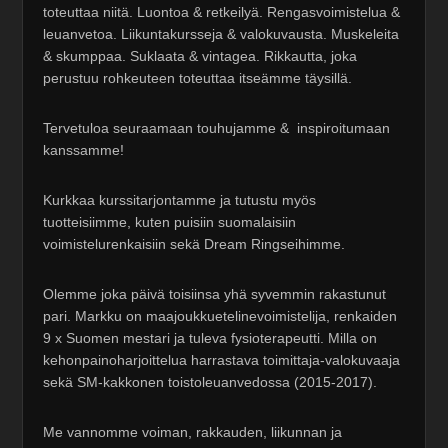
toteuttaa niitä. Luontoa & retkeilyä. Rengasvoimistelua &
leuanvetoa. Liikuntakursseja & valokuvausta. Muskeleita
& skumppaa. Suklaata & vintagea. Rikkautta, joka
perustuu rohkeuteen toteuttaa itseämme täysillä.
Tervetuloa seuraamaan touhujamme & inspiroitumaan
kanssamme!
Kurkkaa kurssitarjontamme ja tutustu myös
tuotteisiimme, kuten puisiin suomalaisiin
voimistelurenkaisiin sekä Dream Ringseihimme.
Olemme joka päivä toisiinsa yhä syvemmin rakastunut
pari. Markku on maajoukkuetelinevoimistelija, renkaiden
9 x Suomen mestari ja tuleva fysioterapeutti. Milla on
kehonpainoharjoittelua harrastava toimittaja-valokuvaaja
sekä SM-kakkonen toistoleuanvedossa (2015-2017).
Me vannomme voiman, rakkauden, liikunnan ja