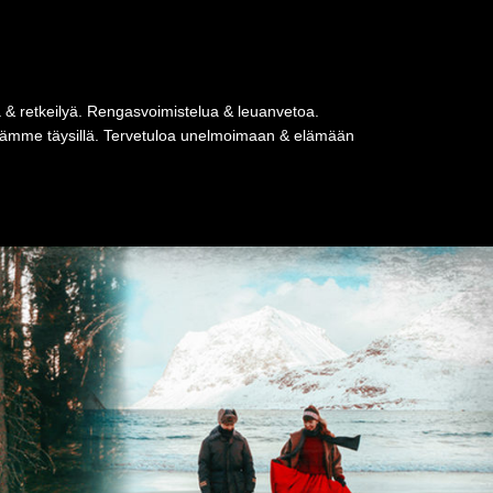
a & retkeilyä. Rengasvoimistelua & leuanvetoa.
tseämme täysillä. Tervetuloa unelmoimaan & elämään