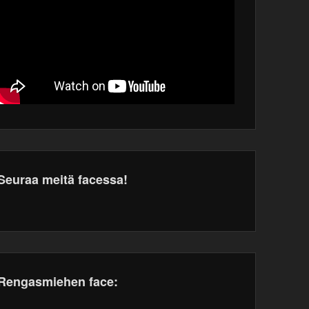
Seuraa meitä facessa!
dPress
tenance
Rengasmiehen face: