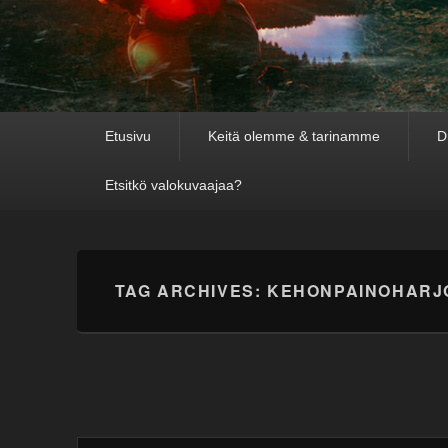
Primary
Etusivu
Keitä olemme & tarinamme
D
menu
Etsitkö valokuvaajaa?
TAG ARCHIVES:
KEHONPAINOHARJ