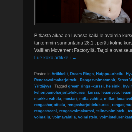
Pitkästä aikaa on luvassa kaikille avoimia ku
tarkemmin sunnuntaina 28.1., peräti kolme kur
Vallilan Movement Factoryllä. Tarjolla ovat seu
Lue koko artikkeli →
Posted in
Artikkelit
,
Dream Rings
,
Huippu-urheilu
,
Hyv
Rengasvoimaharjoittelu
,
Rengasvoimatunnit
,
Street 
Yrittäjyys
|
Tagged
gream rings -kurssi
,
helsinki
,
hyvi
kehonpainoharjoittelukurssi
,
kurssi
,
leuanveto
,
leuan
markku vahtila
,
mestari
,
milla vahtila
,
millan leuanve
rengasharjoittelu
,
rengasharjoittelukurssi
,
rengasjmu
rengastreeni
,
rengasvoimakurssi
,
telinevoimistelu
,
te
voimailu
,
voimavahtila
,
voimistelu
,
voimistelurenkaat