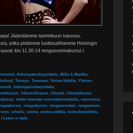
rsseja! Järjestämme tammikuun lopussa,
ssia, jotka pidämme luottosalillamme Helsingin
raavat: klo 11.30-14 rengasvoimakurssi I
invointi
,
Kehonpainoharjoittelu
,
Milla & Markku
,
Workout
,
Terveys
,
Treenaus
,
Voima-Vahtila
,
Yleinen
,
nvointi
,
kehonpainoharjoittelu
,
vetokurssi
,
liikunnallisuus
,
liikunta
,
liikuntakurssi
,
tokurssi
,
miten treenata voimistelurenkailla
,
naisvoima
,
mppakurssi
,
rengaskurssi
,
rengasmestari
,
rengasmies
,
rveys
,
urheilu
,
voima
,
voima-vahtila
,
voimaharjoittelu
,
|
Leave a reply