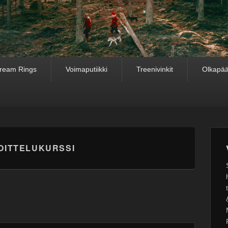
ream Rings
Voimaputiikki
Treenivinkit
Olkapää
OITTELUKURSSI