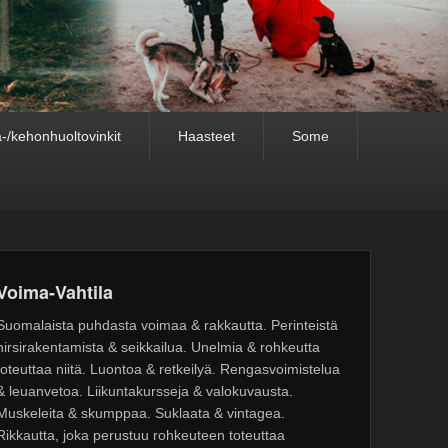
-/kehonhuoltovinkit
Haasteet
Some
Voima-Vahtila
Suomalaista puhdasta voimaa & rakkautta. Perinteistä
hirsirakentamista & seikkailua. Unelmia & rohkeutta
toteuttaa niitä. Luontoa & retkeilyä. Rengasvoimistelua
& leuanvetoa. Liikuntakursseja & valokuvausta.
Muskeleita & skumppaa. Suklaata & vintagea.
Rikkautta, joka perustuu rohkeuteen toteuttaa