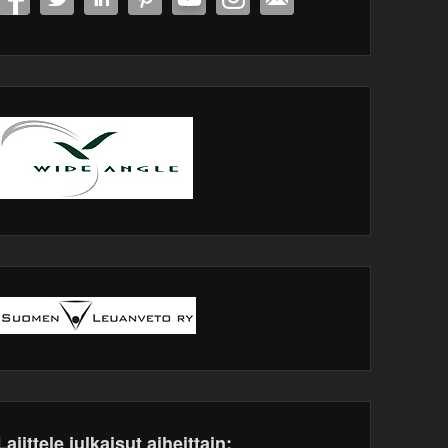
Lajittele julkaisut aiheittain: