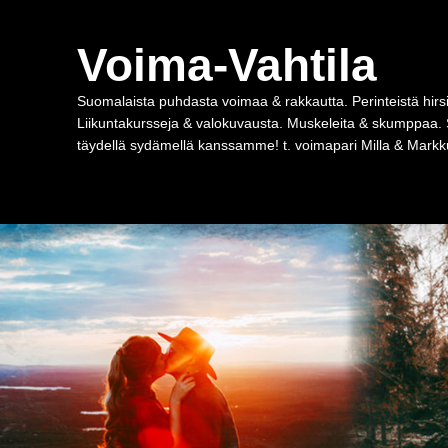
Voima-Vahtila
Suomalaista puhdasta voimaa & rakkautta. Perinteistä hirsi
Liikuntakursseja & valokuvausta. Muskeleita & skumppaa. 
täydellä sydämellä kanssamme! t. voimapari Milla & Markku