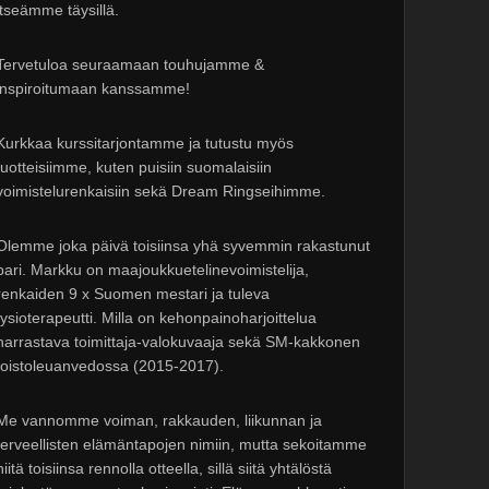
itseämme täysillä.
Tervetuloa seuraamaan touhujamme &
inspiroitumaan kanssamme!
Kurkkaa kurssitarjontamme ja tutustu myös
tuotteisiimme, kuten puisiin suomalaisiin
voimistelurenkaisiin sekä Dream Ringseihimme.
Olemme joka päivä toisiinsa yhä syvemmin rakastunut
pari. Markku on maajoukkuetelinevoimistelija,
renkaiden 9 x Suomen mestari ja tuleva
fysioterapeutti. Milla on kehonpainoharjoittelua
harrastava toimittaja-valokuvaaja sekä SM-kakkonen
toistoleuanvedossa (2015-2017).
Me vannomme voiman, rakkauden, liikunnan ja
terveellisten elämäntapojen nimiin, mutta sekoitamme
niitä toisiinsa rennolla otteella, sillä siitä yhtälöstä