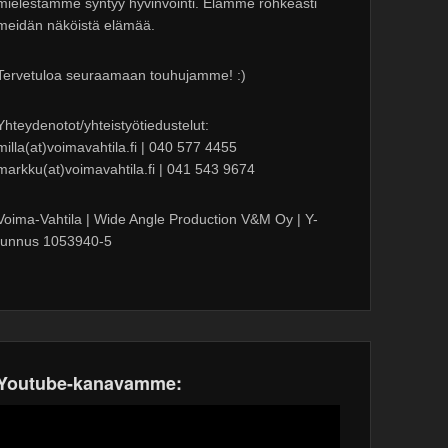
mielestämme syntyy hyvinvointi. Elämme rohkeasti
meidän näköistä elämää.
Tervetuloa seuraamaan touhujamme! :)
Yhteydenotot/yhteistyötiedustelut:
milla(at)voimavahtila.fi | 040 577 4455
markku(at)voimavahtila.fi | 041 543 9674
Voima-Vahtila | Wide Angle Production V&M Oy | Y-
tunnus 1053940-5
Youtube-kanavamme: