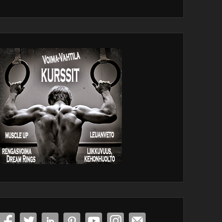
dPress
tenance