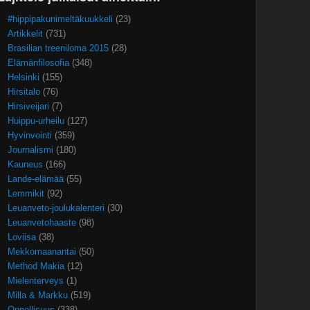
#hippipakunimeltäkuukkeli
(23)
Artikkelit
(731)
Brasilian treeniloma 2015
(28)
Elämänfilosofia
(348)
Helsinki
(155)
Hirsitalo
(76)
Hirsiveijari
(7)
Huippu-urheilu
(127)
Hyvinvointi
(359)
Journalismi
(180)
Kauneus
(166)
Lande-elämää
(55)
Lemmikit
(92)
Leuanveto-joulukalenteri
(30)
Leuanvetohaaste
(98)
Loviisa
(38)
Mekkomaanantai
(50)
Method Makia
(12)
Mielenterveys
(1)
Milla & Markku
(519)
Onnellisuus
(338)