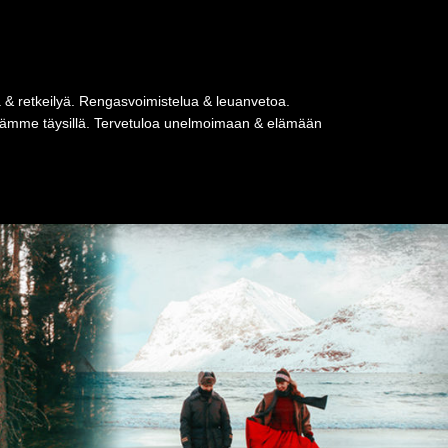
a & retkeilyä. Rengasvoimistelua & leuanvetoa.
tseämme täysillä. Tervetuloa unelmoimaan & elämään