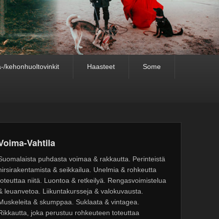
-/kehonhuoltovinkit
Haasteet
Some
Voima-Vahtila
Suomalaista puhdasta voimaa & rakkautta. Perinteistä
hirsirakentamista & seikkailua. Unelmia & rohkeutta
toteuttaa niitä. Luontoa & retkeilyä. Rengasvoimistelua
& leuanvetoa. Liikuntakursseja & valokuvausta.
Muskeleita & skumppaa. Suklaata & vintagea.
Rikkautta, joka perustuu rohkeuteen toteuttaa