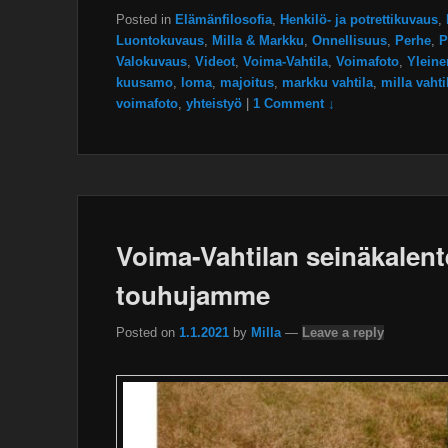
Posted in
Elämänfilosofia
,
Henkilö- ja potrettikuvaus
,
Luontokuvaus
,
Milla & Markku
,
Onnellisuus
,
Perhe
,
P
Valokuvaus
,
Videot
,
Voima-Vahtila
,
Voimafoto
,
Yleine
kuusamo
,
loma
,
majoitus
,
markku vahtila
,
milla vahti
voimafoto
,
yhteistyö
|
1 Comment ↓
Voima-Vahtilan seinäkalente
touhujamme
Posted on
1.1.2021
by
Milla
—
Leave a reply