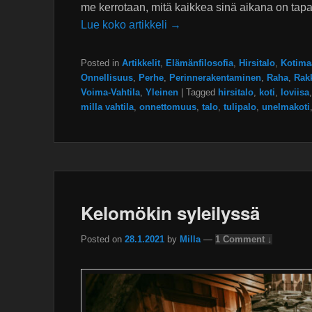
me kerrotaan, mitä kaikkea sinä aikana on tapah
Lue koko artikkeli →
Posted in
Artikkelit
,
Elämänfilosofia
,
Hirsitalo
,
Kotima
Onnellisuus
,
Perhe
,
Perinnerakentaminen
,
Raha
,
Rak
Voima-Vahtila
,
Yleinen
|
Tagged
hirsitalo
,
koti
,
loviisa
milla vahtila
,
onnettomuus
,
talo
,
tulipalo
,
unelmakoti
Kelomökin syleilyssä
Posted on
28.1.2021
by
Milla
—
1 Comment ↓