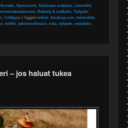
Hirsitalo
,
Hyvinvointi
,
Kotimaan matkailu
,
Lemmikit
,
erinnerakentaminen
,
Retkeily & matkailu
,
Tulipalo
,
n
,
Yrittäjyys
|
Tagged
airbnb
,
booking.com
,
kelomökki
,
la
,
mökki
,
paloturvallisuus
,
ruka
,
tulipalo
,
varjokelo
,
ri – jos haluat tukea