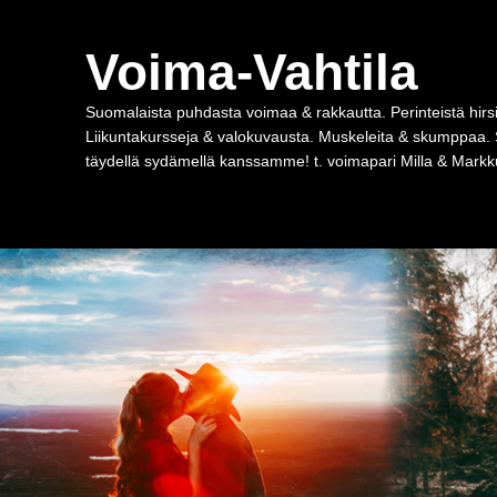
Voima-Vahtila
Suomalaista puhdasta voimaa & rakkautta. Perinteistä hirsi
Liikuntakursseja & valokuvausta. Muskeleita & skumppaa. 
täydellä sydämellä kanssamme! t. voimapari Milla & Markku