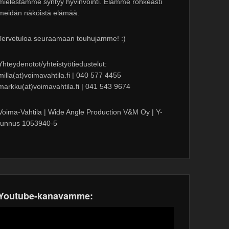
mielestämme syntyy hyvinvointi. Elämme rohkeasti
meidän näköistä elämää.
Tervetuloa seuraamaan touhujamme! :)
Yhteydenotot/yhteistyötiedustelut:
milla(at)voimavahtila.fi | 040 577 4455
markku(at)voimavahtila.fi | 041 543 9674
Voima-Vahtila | Wide Angle Production V&M Oy | Y-
tunnus 1053940-5
Youtube-kanavamme: