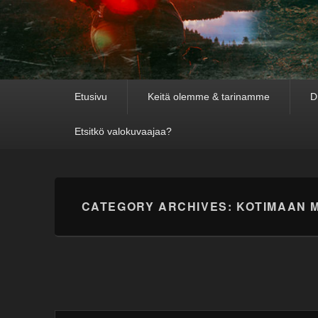
Primary
Etusivu
Keitä olemme & tarinamme
D
menu
Etsitkö valokuvaajaa?
CATEGORY ARCHIVES:
KOTIMAAN 