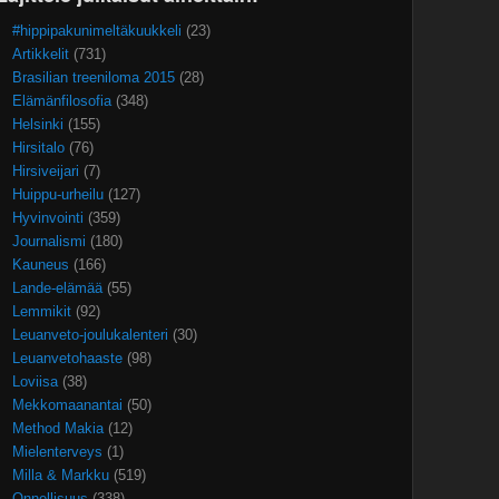
#hippipakunimeltäkuukkeli
(23)
Artikkelit
(731)
Brasilian treeniloma 2015
(28)
Elämänfilosofia
(348)
Helsinki
(155)
Hirsitalo
(76)
Hirsiveijari
(7)
Huippu-urheilu
(127)
Hyvinvointi
(359)
Journalismi
(180)
Kauneus
(166)
Lande-elämää
(55)
Lemmikit
(92)
Leuanveto-joulukalenteri
(30)
Leuanvetohaaste
(98)
Loviisa
(38)
Mekkomaanantai
(50)
Method Makia
(12)
Mielenterveys
(1)
Milla & Markku
(519)
Onnellisuus
(338)