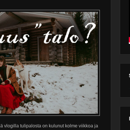
Wor
main
plugin
 vlogilla tulipalosta on kulunut kolme viikkoa ja