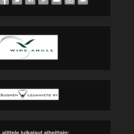
Lajittele julkaisut aiheittain: