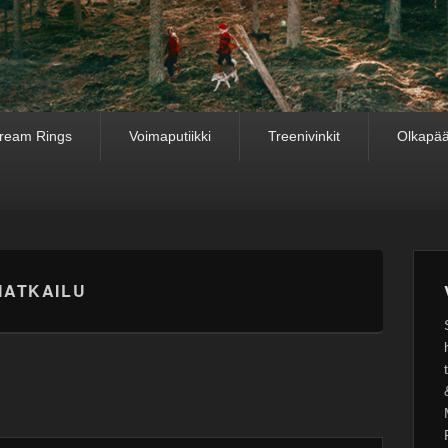
ream Rings
Voimaputiikki
Treenivinkit
Olkapää
MATKAILU