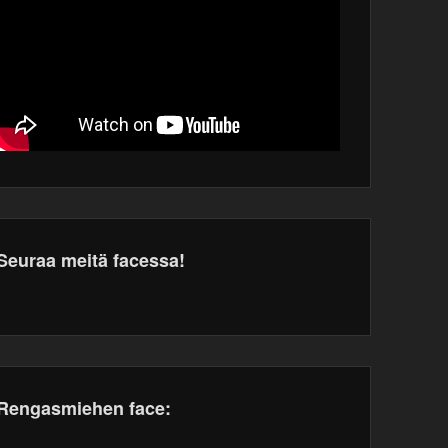
Seuraa meitä facessa!
dPress
tenance
Rengasmiehen face: