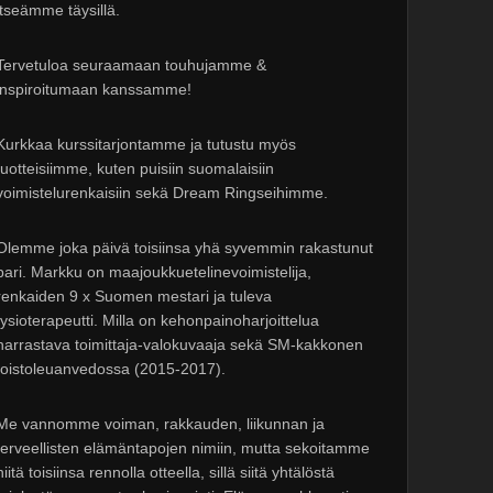
itseämme täysillä.
Tervetuloa seuraamaan touhujamme &
inspiroitumaan kanssamme!
Kurkkaa kurssitarjontamme ja tutustu myös
tuotteisiimme, kuten puisiin suomalaisiin
voimistelurenkaisiin sekä Dream Ringseihimme.
Olemme joka päivä toisiinsa yhä syvemmin rakastunut
pari. Markku on maajoukkuetelinevoimistelija,
renkaiden 9 x Suomen mestari ja tuleva
fysioterapeutti. Milla on kehonpainoharjoittelua
harrastava toimittaja-valokuvaaja sekä SM-kakkonen
toistoleuanvedossa (2015-2017).
Me vannomme voiman, rakkauden, liikunnan ja
terveellisten elämäntapojen nimiin, mutta sekoitamme
niitä toisiinsa rennolla otteella, sillä siitä yhtälöstä