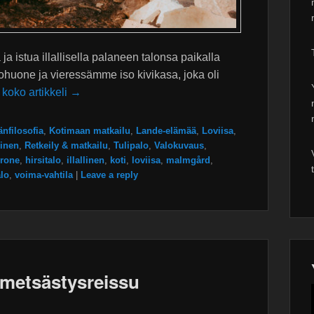
a istua illallisella palaneen talonsa paikalla
lohuone ja vieressämme iso kivikasa, joka oli
 koko artikkeli →
nfilosofia
,
Kotimaan matkailu
,
Lande-elämää
,
Loviisa
,
inen
,
Retkeily & matkailu
,
Tulipalo
,
Valokuvaus
,
rone
,
hirsitalo
,
illallinen
,
koti
,
loviisa
,
malmgård
,
alo
,
voima-vahtila
|
Leave a reply
metsästysreissu