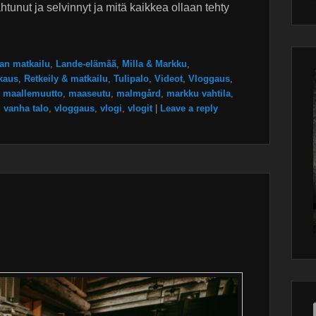
tunut ja selvinnyt ja mitä kaikkea ollaan tehty
Wor
main
plugin
an matkailu
,
Lande-elämää
,
Milla & Markku
,
kaus
,
Retkeily & matkailu
,
Tulipalo
,
Videot
,
Vloggaus
,
,
maallemuutto
,
maaseutu
,
malmgård
,
markku vahtila
,
,
vanha talo
,
vloggaus
,
vlogi
,
vlogit
|
Leave a reply