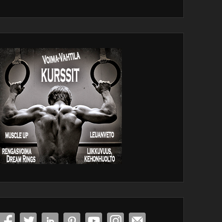
dPress
tenance