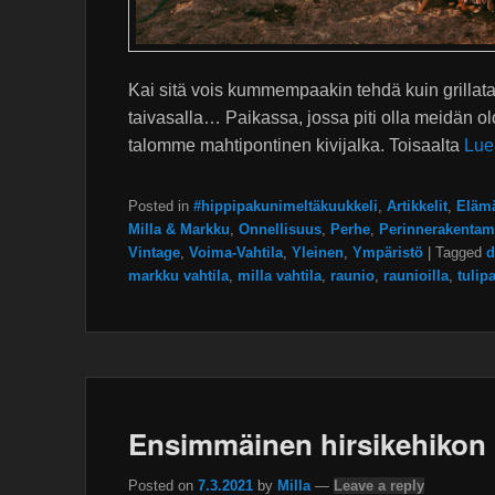
Kai sitä vois kummempaakin tehdä kuin grillata j
taivasalla… Paikassa, jossa piti olla meidän o
talomme mahtipontinen kivijalka. Toisaalta
Lue
Posted in
#hippipakunimeltäkuukkeli
,
Artikkelit
,
Elämä
Milla & Markku
,
Onnellisuus
,
Perhe
,
Perinnerakentam
Vintage
,
Voima-Vahtila
,
Yleinen
,
Ympäristö
|
Tagged
d
markku vahtila
,
milla vahtila
,
raunio
,
raunioilla
,
tulip
Ensimmäinen hirsikehikon 
Posted on
7.3.2021
by
Milla
—
Leave a reply