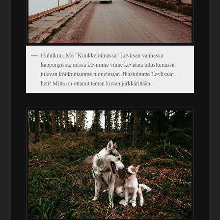
Huhtikuu. Me ”Kuukkeloimassa” Loviisan vanhassa
kaupungissa, missä kävimme viime keväänä tutustumassa
tulevan kotikuntamme tunnelmaan. Ihastuimme Loviisaan
heti! Milla on ottanut tämän kuvan järkkärillään.