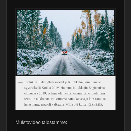
Joulukuu. Talvi yllätti meidät ja Kuukkelin, kun olimme
syysretkellä Kolilla 2019. Haimme Kuukkelin Englannista
elokuussa 2019, ja tämä oli meidän ensimmäinen kotimaan
reissu Kuukkelilla. Nukuimme Kuukkelissa ja kun aamulla
heräsimme, maa oli valkeana. Milla otti kuvan järkkärillä.
Muistovideo talostamme: