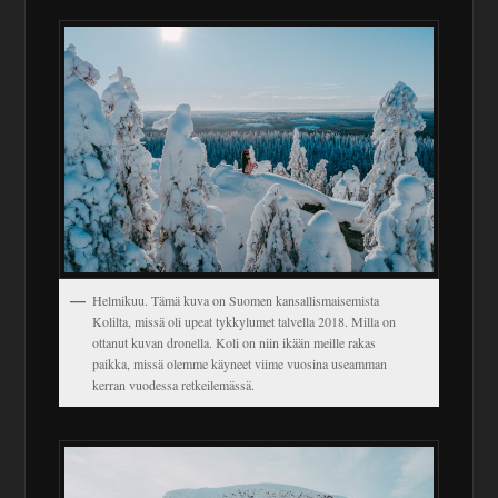
Helmikuu. Tämä kuva on Suomen kansallismaisemista
Kolilta, missä oli upeat tykkylumet talvella 2018. Milla on
ottanut kuvan dronella. Koli on niin ikään meille rakas
paikka, missä olemme käyneet viime vuosina useamman
kerran vuodessa retkeilemässä.