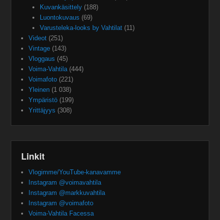
Kuvankäsittely
(188)
Luontokuvaus
(69)
Varusteleka-looks by Vahtilat
(11)
Videot
(251)
Vintage
(143)
Vloggaus
(45)
Voima-Vahtila
(444)
Voimafoto
(221)
Yleinen
(1 038)
Ympäristö
(199)
Yrittäjyys
(308)
Linkit
Vlogimme/YouTube-kanavamme
Instagram @voimavahtila
Instagram @markkuvahtila
Instagram @voimafoto
Voima-Vahtila Facessa