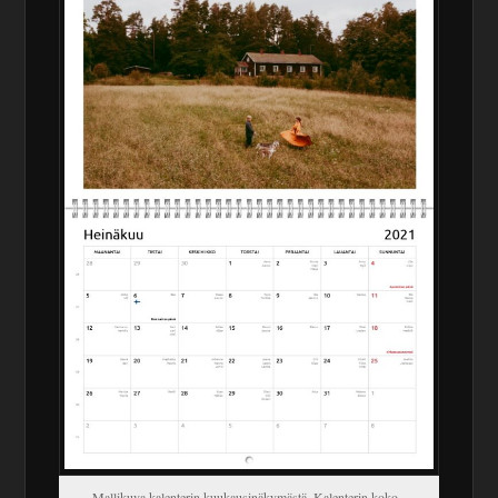
Mallikuva kalenterin kuukausinäkymästä. Kalenterin koko