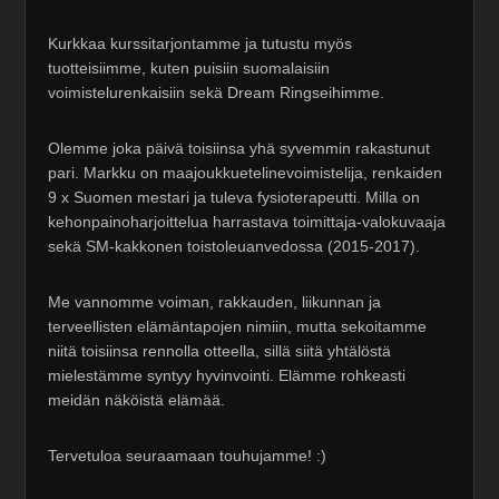
Kurkkaa kurssitarjontamme ja tutustu myös
tuotteisiimme, kuten puisiin suomalaisiin
voimistelurenkaisiin sekä Dream Ringseihimme.
Olemme joka päivä toisiinsa yhä syvemmin rakastunut
pari. Markku on maajoukkuetelinevoimistelija, renkaiden
9 x Suomen mestari ja tuleva fysioterapeutti. Milla on
kehonpainoharjoittelua harrastava toimittaja-valokuvaaja
sekä SM-kakkonen toistoleuanvedossa (2015-2017).
Me vannomme voiman, rakkauden, liikunnan ja
terveellisten elämäntapojen nimiin, mutta sekoitamme
niitä toisiinsa rennolla otteella, sillä siitä yhtälöstä
mielestämme syntyy hyvinvointi. Elämme rohkeasti
meidän näköistä elämää.
Tervetuloa seuraamaan touhujamme! :)