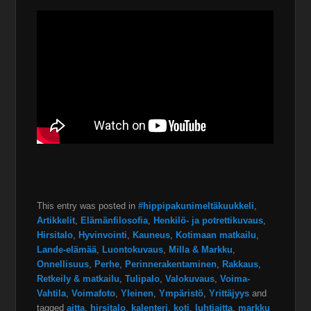
This entry was posted in
#hippipakunimeltäkuukkeli
,
Artikkelit
,
Elämänfilosofia
,
Henkilö- ja potrettikuvaus
,
Hirsitalo
,
Hyvinvointi
,
Kauneus
,
Kotimaan matkailu
,
Lande-elämää
,
Luontokuvaus
,
Milla & Markku
,
Onnellisuus
,
Perhe
,
Perinnerakentaminen
,
Rakkaus
,
Retkeily & matkailu
,
Tulipalo
,
Valokuvaus
,
Voima-
Vahtila
,
Voimafoto
,
Yleinen
,
Ympäristö
,
Yrittäjyys
and
tagged
aitta
,
hirsitalo
,
kalenteri
,
koti
,
luhtiaitta
,
markku