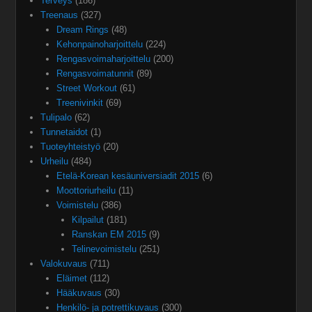
Terveys
(186)
Treenaus
(327)
Dream Rings
(48)
Kehonpainoharjoittelu
(224)
Rengasvoimaharjoittelu
(200)
Rengasvoimatunnit
(89)
Street Workout
(61)
Treenivinkit
(69)
Tulipalo
(62)
Tunnetaidot
(1)
Tuoteyhteistyö
(20)
Urheilu
(484)
Etelä-Korean kesäuniversiadit 2015
(6)
Moottoriurheilu
(11)
Voimistelu
(386)
Kilpailut
(181)
Ranskan EM 2015
(9)
Telinevoimistelu
(251)
Valokuvaus
(711)
Eläimet
(112)
Hääkuvaus
(30)
Henkilö- ja potrettikuvaus
(300)