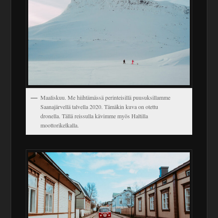
Maaliskuu. Me hiihtämässä perinteisillä puusuksillamme
Saanajärvellä talvella 2020. Tämäkin kuva on otettu
dronella. Tällä reissulla kävimme myös Haltilla
moottorikelkalla.