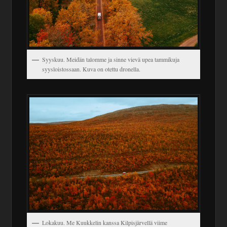
Syyskuu. Meidän talomme ja sinne vievä upea tammikuja
syysloistossaan. Kuva on otettu dronella.
Lokakuu. Me Kuukkelin kanssa Kilpisjärvellä viime