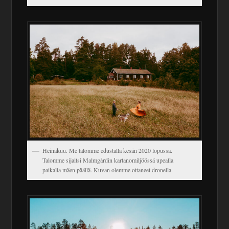
Heinäkuu. Me talomme edustalla kesän 2020 lopussa.
Talomme sijaitsi Malmgårdin kartanomiljöössä upealla
paikalla mäen päällä. Kuvan olemme ottaneet dronella.