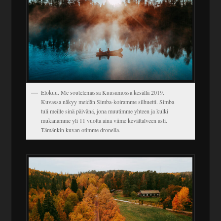
Elokuu. Me soutelemassa Kuusamossa kesällä 2019.
Kuvassa näkyy meidän Simba-koiramme silhuetti. Simba
tuli meille sinä päivänä, jona muutimme yhteen ja kulki
mukanamme yli 11 vuotta aina viime kevättalveen asti.
Tämänkin kuvan otimme dronella.