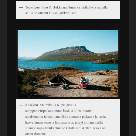
Toukokuu. Sisu & Hukka nauttimassa mettäilystä mökillä.
Milla on ottanut kuvan järkkärillään.
Kesäkuu. Me retkellä Kilpisjärvellä
lempparileiripaikassamme kesällä 2020. Vuotta
aikaisemmin telttailimme tässä samassa paikassa ja vasta
haaveilimme omasta hippipakusta, ja nyt joimme siellä
shamppanjaa Kuukkelimme katolla istuskellen. Kuva on
otettu dronella.