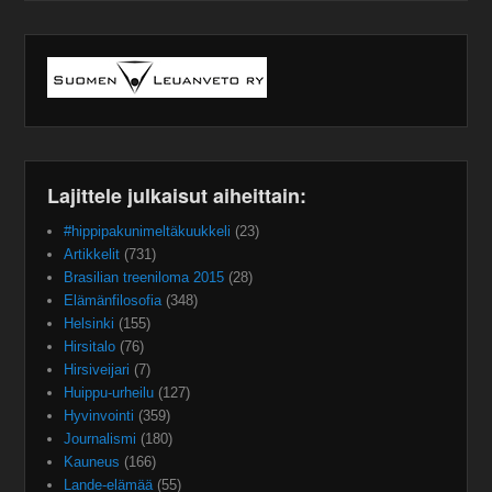
Lajittele julkaisut aiheittain:
#hippipakunimeltäkuukkeli
(23)
Artikkelit
(731)
Brasilian treeniloma 2015
(28)
Elämänfilosofia
(348)
Helsinki
(155)
Hirsitalo
(76)
Hirsiveijari
(7)
Huippu-urheilu
(127)
Hyvinvointi
(359)
Journalismi
(180)
Kauneus
(166)
Lande-elämää
(55)