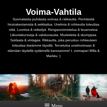
Voima-Vahtila
Suomalaista puhdasta voimaa & rakkautta. Perinteistä
hirsirakentamista & seikkailua. Unelmia & rohkeutta toteuttaa
niitä. Luontoa & retkeilyä. Rengasvoimistelua & leuanvetoa.
Liikuntakursseja & valokuvausta. Muskeleita & skumppaa.
Suklaata & vintagea. Rikkautta, joka perustuu rohkeuteen
toteuttaa itseämme täysillä. Tervetuloa unelmoimaan &
elämään täydellä sydämellä kanssamme! t. voimapari Milla &
Markku :)
Menu