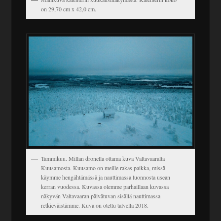
on 29,70 cm x 42,0 cm.
Tammikuu. Millan dronella ottama kuva Valtavaaralta
Kuusamosta. Kuusamo on meille rakas paikka, missä
käymme hengähtämässä ja nauttimassa luonnosta usean
kerran vuodessa. Kuvassa olemme parhaillaan kuvassa
näkyvän Valtavaaran päivätuvan sisällä nauttimassa
retkieväistämme. Kuva on otettu talvella 2018.