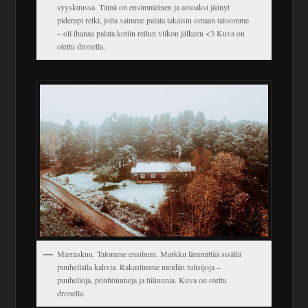
syyskuussa. Tämä on ensimmäinen ja ainoaksi jäänyt
pidempi retki, jolta saimme palata takaisin omaan taloomme
– oli ihanaa palata kotiin reilun viikon jälkeen <3 Kuva on
otettu dronella.
Marraskuu. Talomme ensilumi. Markku lämmittää sisällä
puuhellalla kahvia. Rakastimme meidän tulisijoja –
puuhelloja, pönttöuuneja ja tiiliuunia. Kuva on otettu
dronella.