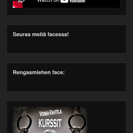
Seuraa meitä facessa!
WordPress
maintenance
plugin
Rengasmiehen face:
WordPress
maintenance
plugin