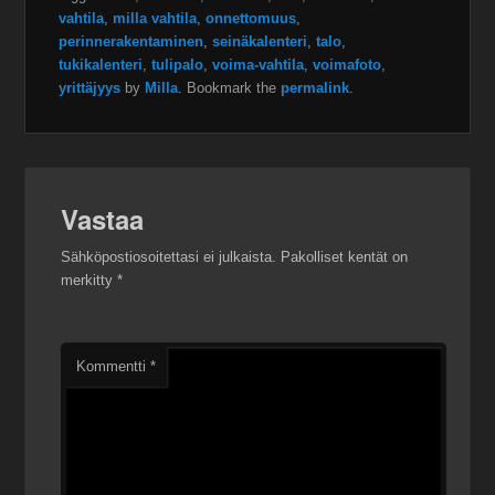
vahtila
,
milla vahtila
,
onnettomuus
,
perinnerakentaminen
,
seinäkalenteri
,
talo
,
tukikalenteri
,
tulipalo
,
voima-vahtila
,
voimafoto
,
yrittäjyys
by
Milla
. Bookmark the
permalink
.
Vastaa
Sähköpostiosoitettasi ei julkaista.
Pakolliset kentät on
merkitty
*
Kommentti
*