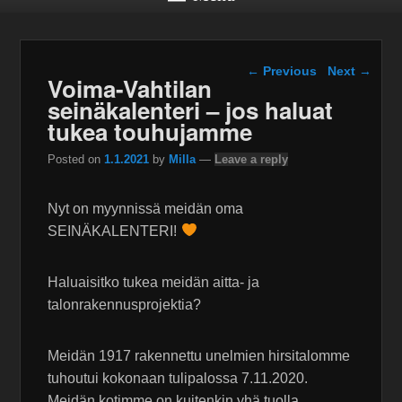
Post navigation
←
Previous
Next
→
Voima-Vahtilan
seinäkalenteri – jos haluat
tukea touhujamme
Posted on
1.1.2021
by
Milla
—
Leave a reply
Nyt on myynnissä meidän oma
SEINÄKALENTERI!
Haluaisitko tukea meidän aitta- ja
talonrakennusprojektia?
Meidän 1917 rakennettu unelmien hirsitalomme
tuhoutui kokonaan tulipalossa 7.11.2020.
Meidän kotimme on kuitenkin yhä tuolla