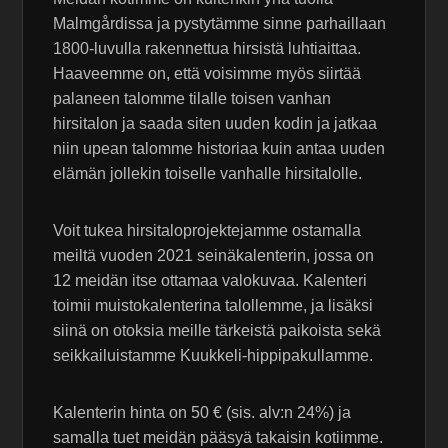
Malmgårdissa ja pystytämme sinne parhaillaan
1800-luvulla rakennettua hirsistä luhtiaittaa.
Haaveemme on, että voisimme myös siirtää
palaneen talomme tilalle toisen vanhan
hirsitalon ja saada siten uuden kodin ja jatkaa
niin upean talomme historiaa kuin antaa uuden
elämän jollekin toiselle vanhalle hirsitalolle.
Voit tukea hirsitaloprojektejamme ostamalla
meiltä vuoden 2021 seinäkalenterin, jossa on
12 meidän itse ottamaa valokuvaa. Kalenteri
toimii muistokalenterina talollemme, ja lisäksi
siinä on otoksia meille tärkeistä paikoista sekä
seikkailuistamme Kuukkeli-hippipakullamme.
Kalenterin hinta on 50 € (sis. alv:n 24%) ja
samalla tuet meidän pääsyä takaisin kotiimme.