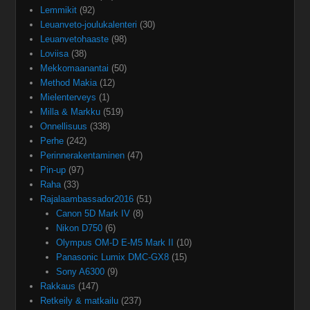
Lemmikit
(92)
Leuanveto-joulukalenteri
(30)
Leuanvetohaaste
(98)
Loviisa
(38)
Mekkomaanantai
(50)
Method Makia
(12)
Mielenterveys
(1)
Milla & Markku
(519)
Onnellisuus
(338)
Perhe
(242)
Perinnerakentaminen
(47)
Pin-up
(97)
Raha
(33)
Rajalaambassador2016
(51)
Canon 5D Mark IV
(8)
Nikon D750
(6)
Olympus OM-D E-M5 Mark II
(10)
Panasonic Lumix DMC-GX8
(15)
Sony A6300
(9)
Rakkaus
(147)
Retkeily & matkailu
(237)