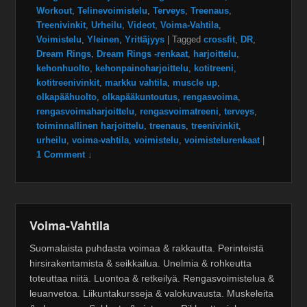
Workout
,
Telinevoimistelu
,
Terveys
,
Treenaus
,
Treenivinkit
,
Urheilu
,
Videot
,
Voima-Vahtila
,
Voimistelu
,
Yleinen
,
Yrittäjyys
|
Tagged
crossfit
,
DR
,
Dream Rings
,
Dream Rings -renkaat
,
harjoittelu
,
kehonhuolto
,
kehonpainoharjoittelu
,
kotitreeni
,
kotitreenivinkit
,
markku vahtila
,
muscle up
,
olkapäähuolto
,
olkapääkuntoutus
,
rengasvoima
,
rengasvoimaharjoittelu
,
rengasvoimatreeni
,
terveys
,
toiminnallinen harjoittelu
,
treenaus
,
treenivinkit
,
urheilu
,
voima-vahtila
,
voimistelu
,
voimistelurenkaat
|
1 Comment ↓
Voima-Vahtila
Suomalaista puhdasta voimaa & rakkautta. Perinteistä
hirsirakentamista & seikkailua. Unelmia & rohkeutta
toteuttaa niitä. Luontoa & retkeilyä. Rengasvoimistelua &
leuanvetoa. Liikuntakursseja & valokuvausta. Muskeleita