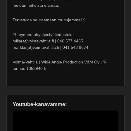
meidän näköistä elämää.
Tervetuloa seuraamaan touhujamme! :)
Yhteydenotot/yhteistyötiedustelut:
milla(at)voimavahtila.fi | 040 577 4455
markku(at)voimavahtila.fi | 041 543 9674
Voima-Vahtila | Wide Angle Production V&M Oy | Y-
tunnus 1053940-5
Youtube-kanavamme: