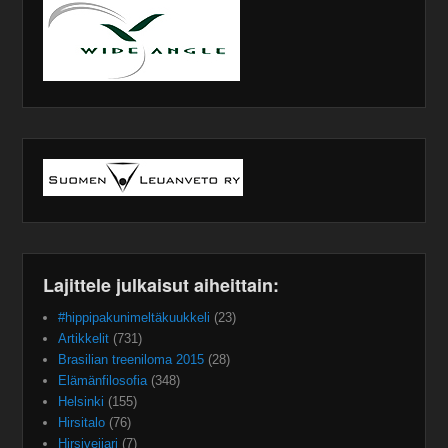
Lajittele julkaisut aiheittain:
#hippipakunimeltäkuukkeli
(23)
Artikkelit
(731)
Brasilian treeniloma 2015
(28)
Elämänfilosofia
(348)
Helsinki
(155)
Hirsitalo
(76)
Hirsiveijari
(7)