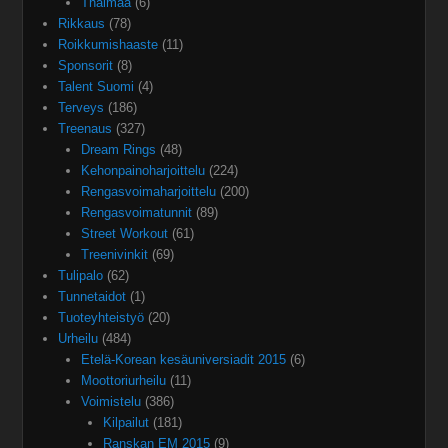
Thaimaa
(6)
Rikkaus
(78)
Roikkumishaaste
(11)
Sponsorit
(8)
Talent Suomi
(4)
Terveys
(186)
Treenaus
(327)
Dream Rings
(48)
Kehonpainoharjoittelu
(224)
Rengasvoimaharjoittelu
(200)
Rengasvoimatunnit
(89)
Street Workout
(61)
Treenivinkit
(69)
Tulipalo
(62)
Tunnetaidot
(1)
Tuoteyhteistyö
(20)
Urheilu
(484)
Etelä-Korean kesäuniversiadit 2015
(6)
Moottoriurheilu
(11)
Voimistelu
(386)
Kilpailut
(181)
Ranskan EM 2015
(9)