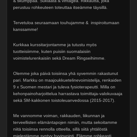
& skumppaa. Suklaata & vintagea. Rikkautta, joka
perustuu rohkeuteen toteuttaa itseämme täysillä.
Tervetuloa seuraamaan touhujamme & inspiroitumaan
kanssamme!
Kurkkaa kurssitarjontamme ja tutustu myös
tuotteisiimme, kuten puisiin suomalaisiin
voimistelurenkaisiin sekä Dream Ringseihimme.
Olemme joka päivä toisiinsa yhä syvemmin rakastunut
pari. Markku on maajoukkuetelinevoimistelija, renkaiden
9 x Suomen mestari ja tuleva fysioterapeutti. Milla on
kehonpainoharjoittelua harrastava toimittaja-valokuvaaja
sekä SM-kakkonen toistoleuanvedossa (2015-2017).
Me vannomme voiman, rakkauden, liikunnan ja
terveellisten elämäntapojen nimiin, mutta sekoitamme
niitä toisiinsa rennolla otteella, sillä siitä yhtälöstä
mielestämme syntyy hyvinvointi. Elämme rohkeasti