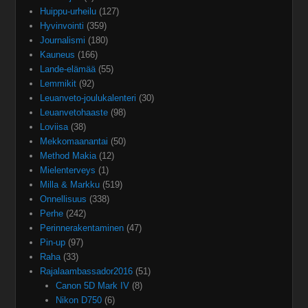
Huippu-urheilu
(127)
Hyvinvointi
(359)
Journalismi
(180)
Kauneus
(166)
Lande-elämää
(55)
Lemmikit
(92)
Leuanveto-joulukalenteri
(30)
Leuanvetohaaste
(98)
Loviisa
(38)
Mekkomaanantai
(50)
Method Makia
(12)
Mielenterveys
(1)
Milla & Markku
(519)
Onnellisuus
(338)
Perhe
(242)
Perinnerakentaminen
(47)
Pin-up
(97)
Raha
(33)
Rajalaambassador2016
(51)
Canon 5D Mark IV
(8)
Nikon D750
(6)