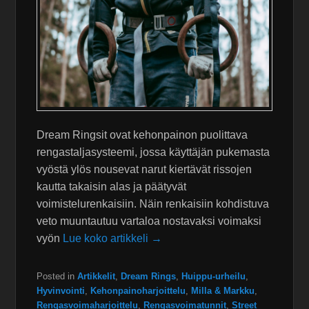
Dream Ringsit ovat kehonpainon puolittava
rengastaljasysteemi, jossa käyttäjän pukemasta
vyöstä ylös nousevat narut kiertävät rissojen
kautta takaisin alas ja päätyvät
voimistelurenkaisiin. Näin renkaisiin kohdistuva
veto muuntautuu vartaloa nostavaksi voimaksi
vyön
Lue koko artikkeli →
Posted in
Artikkelit
,
Dream Rings
,
Huippu-urheilu
,
Hyvinvointi
,
Kehonpainoharjoittelu
,
Milla & Markku
,
Rengasvoimaharjoittelu
,
Rengasvoimatunnit
,
Street