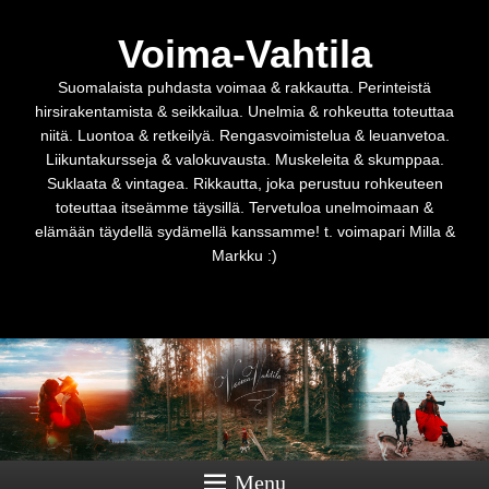
Voima-Vahtila
Suomalaista puhdasta voimaa & rakkautta. Perinteistä
hirsirakentamista & seikkailua. Unelmia & rohkeutta toteuttaa
niitä. Luontoa & retkeilyä. Rengasvoimistelua & leuanvetoa.
Liikuntakursseja & valokuvausta. Muskeleita & skumppaa.
Suklaata & vintagea. Rikkautta, joka perustuu rohkeuteen
toteuttaa itseämme täysillä. Tervetuloa unelmoimaan &
elämään täydellä sydämellä kanssamme! t. voimapari Milla &
Markku :)
Menu