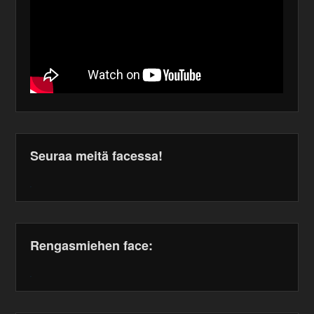
Seuraa meitä facessa!
WordPress
maintenance
plugin
Rengasmiehen face:
WordPress
maintenance
plugin