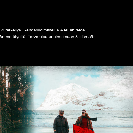
a & retkeilyä. Rengasvoimistelua & leuanvetoa.
tseämme täysillä. Tervetuloa unelmoimaan & elämään