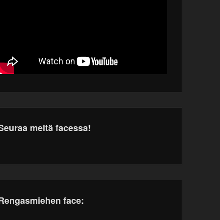
Seuraa meitä facessa!
dPress
tenance
Rengasmiehen face: