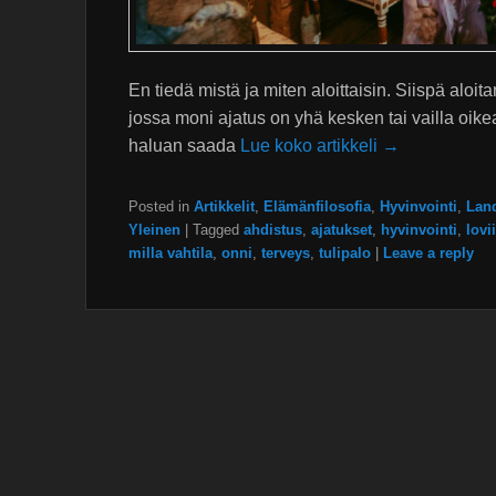
En tiedä mistä ja miten aloittaisin. Siispä aloi
jossa moni ajatus on yhä kesken tai vailla oik
haluan saada
Lue koko artikkeli →
Posted in
Artikkelit
,
Elämänfilosofia
,
Hyvinvointi
,
Lan
Yleinen
|
Tagged
ahdistus
,
ajatukset
,
hyvinvointi
,
lovi
milla vahtila
,
onni
,
terveys
,
tulipalo
|
Leave a reply