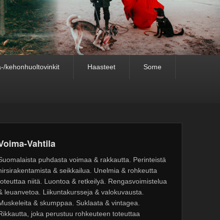
-/kehonhuoltovinkit
Haasteet
Some
Voima-Vahtila
Suomalaista puhdasta voimaa & rakkautta. Perinteistä
hirsirakentamista & seikkailua. Unelmia & rohkeutta
toteuttaa niitä. Luontoa & retkeilyä. Rengasvoimistelua
& leuanvetoa. Liikuntakursseja & valokuvausta.
Muskeleita & skumppaa. Suklaata & vintagea.
Rikkautta, joka perustuu rohkeuteen toteuttaa