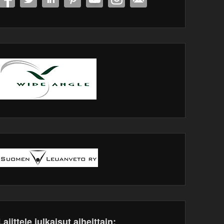
Lajittele julkaisut aiheittain: