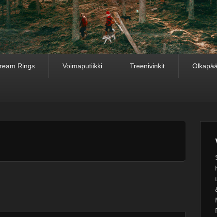
ream Rings
Voimaputiikki
Treenivinkit
Olkapää