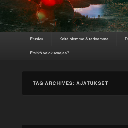
Primary
Etusivu
Keitä olemme & tarinamme
D
menu
Etsitkö valokuvaajaa?
TAG ARCHIVES:
AJATUKSET