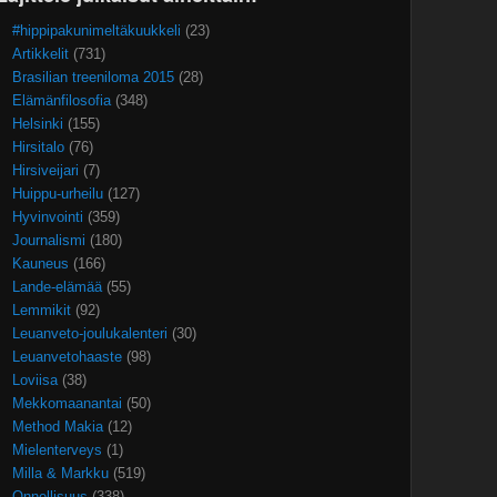
#hippipakunimeltäkuukkeli
(23)
Artikkelit
(731)
Brasilian treeniloma 2015
(28)
Elämänfilosofia
(348)
Helsinki
(155)
Hirsitalo
(76)
Hirsiveijari
(7)
Huippu-urheilu
(127)
Hyvinvointi
(359)
Journalismi
(180)
Kauneus
(166)
Lande-elämää
(55)
Lemmikit
(92)
Leuanveto-joulukalenteri
(30)
Leuanvetohaaste
(98)
Loviisa
(38)
Mekkomaanantai
(50)
Method Makia
(12)
Mielenterveys
(1)
Milla & Markku
(519)
Onnellisuus
(338)