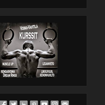
dPress
tenance