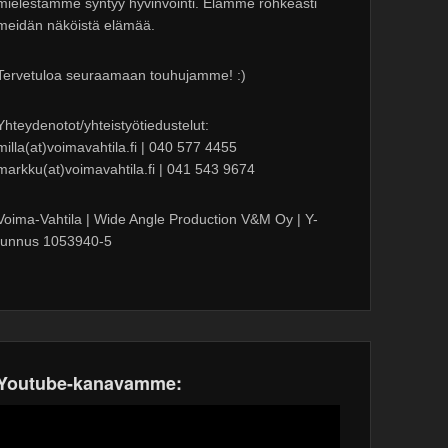
mielestämme syntyy hyvinvointi. Elämme rohkeasti
meidän näköistä elämää.
Tervetuloa seuraamaan touhujamme! :)
Yhteydenotot/yhteistyötiedustelut:
milla(at)voimavahtila.fi | 040 577 4455
markku(at)voimavahtila.fi | 041 543 9674
Voima-Vahtila | Wide Angle Production V&M Oy | Y-
tunnus 1053940-5
Youtube-kanavamme: