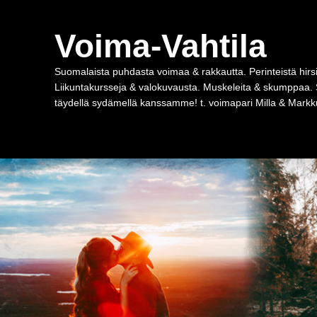
Voima-Vahtila
Suomalaista puhdasta voimaa & rakkautta. Perinteistä hirsi
Liikuntakursseja & valokuvausta. Muskeleita & skumppaa. 
täydellä sydämellä kanssamme! t. voimapari Milla & Markku