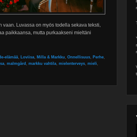
tan vaan. Luvassa on myös todella sekava teksti,
eaa paikkaansa, mutta purkaakseni mieltäni
de-elämää
,
Loviisa
,
Milla & Markku
,
Onnellisuus
,
Perhe
,
isa
,
malmgård
,
markku vahtila
,
mielenterveys
,
mieli
,