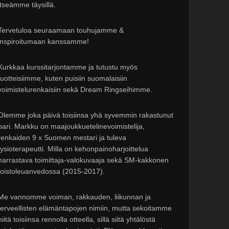
itseämme täysillä.
Tervetuloa seuraamaan touhujamme &
inspiroitumaan kanssamme!
Kurkkaa kurssitarjontamme ja tutustu myös
tuotteisiimme, kuten puisiin suomalaisiin
voimistelurenkaisiin sekä Dream Ringseihimme.
Olemme joka päivä toisiinsa yhä syvemmin rakastunut
pari. Markku on maajoukkuetelinevoimistelija,
renkaiden 9 x Suomen mestari ja tuleva
fysioterapeutti. Milla on kehonpainoharjoittelua
harrastava toimittaja-valokuvaaja sekä SM-kakkonen
toistoleuanvedossa (2015-2017).
Me vannomme voiman, rakkauden, liikunnan ja
terveellisten elämäntapojen nimiin, mutta sekoitamme
niitä toisiinsa rennolla otteella, sillä siitä yhtälöstä