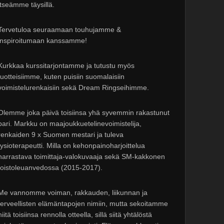
itseämme täysillä.
Tervetuloa seuraamaan touhujamme &
inspiroitumaan kanssamme!
Kurkkaa kurssitarjontamme ja tutustu myös
tuotteisiimme, kuten puisiin suomalaisiin
voimistelurenkaisiin sekä Dream Ringseihimme.
Olemme joka päivä toisiinsa yhä syvemmin rakastunut
pari. Markku on maajoukkuetelinevoimistelija,
renkaiden 9 x Suomen mestari ja tuleva
fysioterapeutti. Milla on kehonpainoharjoittelua
harrastava toimittaja-valokuvaaja sekä SM-kakkonen
toistoleuanvedossa (2015-2017).
Me vannomme voiman, rakkauden, liikunnan ja
terveellisten elämäntapojen nimiin, mutta sekoitamme
niitä toisiinsa rennolla otteella, sillä siitä yhtälöstä