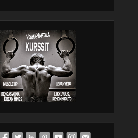
dPress
tenance