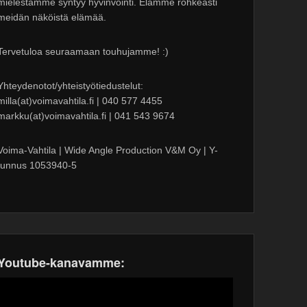
mielestämme syntyy hyvinvointi. Elämme rohkeasti
meidän näköistä elämää.
Tervetuloa seuraamaan touhujamme! :)
Yhteydenotot/yhteistyötiedustelut:
milla(at)voimavahtila.fi | 040 577 4455
markku(at)voimavahtila.fi | 041 543 9674
Voima-Vahtila | Wide Angle Production V&M Oy | Y-
tunnus 1053940-5
Youtube-kanavamme: