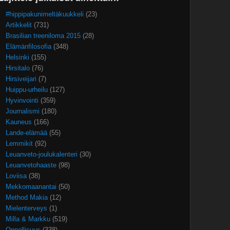
#hippipakunimeltäkuukkeli
(23)
Artikkelit
(731)
Brasilian treeniloma 2015
(28)
Elämänfilosofia
(348)
Helsinki
(155)
Hirsitalo
(76)
Hirsiveijari
(7)
Huippu-urheilu
(127)
Hyvinvointi
(359)
Journalismi
(180)
Kauneus
(166)
Lande-elämää
(55)
Lemmikit
(92)
Leuanveto-joulukalenteri
(30)
Leuanvetohaaste
(98)
Loviisa
(38)
Mekkomaanantai
(50)
Method Makia
(12)
Mielenterveys
(1)
Milla & Markku
(519)
Onnellisuus
(338)