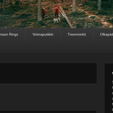
ream Rings
Voimaputiikki
Treenivinkit
Olkapää