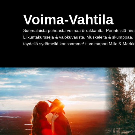
Voima-Vahtila
Suomalaista puhdasta voimaa & rakkautta. Perinteistä hirsi
Liikuntakursseja & valokuvausta. Muskeleita & skumppaa. 
täydellä sydämellä kanssamme! t. voimapari Milla & Markku