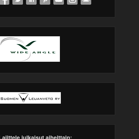
Lajittele julkaisut aiheittain: