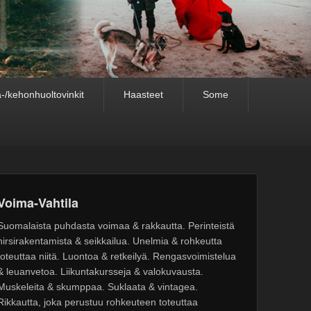
-/kehonhuoltovinkit
Haasteet
Some
Voima-Vahtila
Suomalaista puhdasta voimaa & rakkautta. Perinteistä
hirsirakentamista & seikkailua. Unelmia & rohkeutta
toteuttaa niitä. Luontoa & retkeilyä. Rengasvoimistelua
& leuanvetoa. Liikuntakursseja & valokuvausta.
Muskeleita & skumppaa. Suklaata & vintagea.
Rikkautta, joka perustuu rohkeuteen toteuttaa