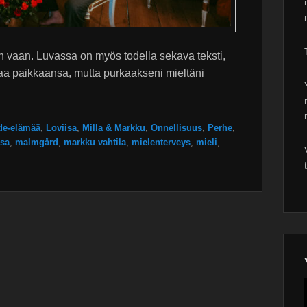
tan vaan. Luvassa on myös todella sekava teksti,
eaa paikkaansa, mutta purkaakseni mieltäni
de-elämää
,
Loviisa
,
Milla & Markku
,
Onnellisuus
,
Perhe
,
isa
,
malmgård
,
markku vahtila
,
mielenterveys
,
mieli
,