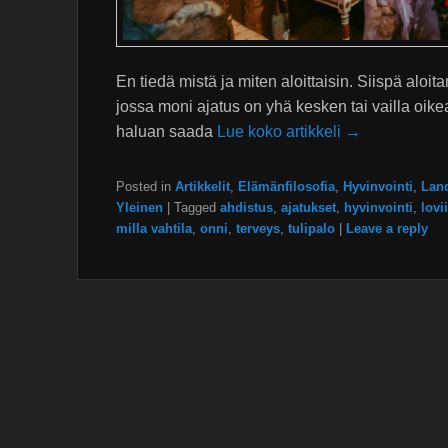
En tiedä mistä ja miten aloittaisin. Siispä aloi
jossa moni ajatus on yhä kesken tai vailla oik
haluan saada
Lue koko artikkeli →
Posted in
Artikkelit
,
Elämänfilosofia
,
Hyvinvointi
,
Lan
Yleinen
|
Tagged
ahdistus
,
ajatukset
,
hyvinvointi
,
lovi
milla vahtila
,
onni
,
terveys
,
tulipalo
|
Leave a reply