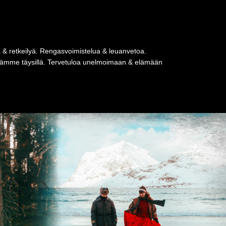
a & retkeilyä. Rengasvoimistelua & leuanvetoa.
tseämme täysillä. Tervetuloa unelmoimaan & elämään