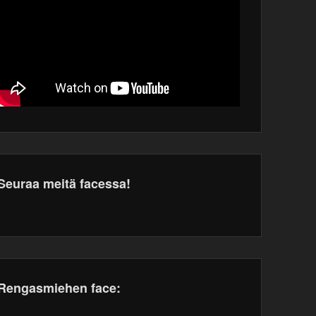
Seuraa meitä facessa!
dPress
tenance
Rengasmiehen face: