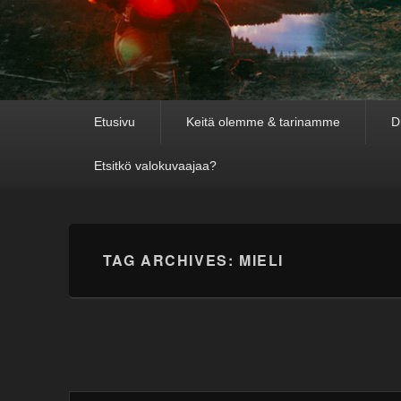
Primary
Etusivu
Keitä olemme & tarinamme
D
menu
Etsitkö valokuvaajaa?
TAG ARCHIVES:
MIELI