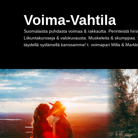
Voima-Vahtila
Suomalaista puhdasta voimaa & rakkautta. Perinteistä hirsi
Liikuntakursseja & valokuvausta. Muskeleita & skumppaa. 
täydellä sydämellä kanssamme! t. voimapari Milla & Markku