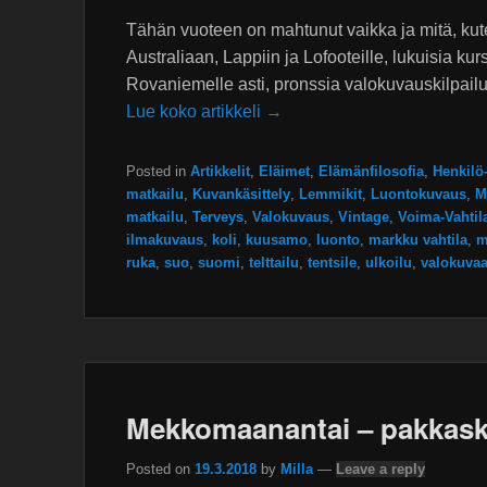
Tähän vuoteen on mahtunut vaikka ja mitä, ku
Australiaan, Lappiin ja Lofooteille, lukuisia ku
Rovaniemelle asti, pronssia valokuvauskilpailu
Lue koko artikkeli →
Posted in
Artikkelit
,
Eläimet
,
Elämänfilosofia
,
Henkilö-
matkailu
,
Kuvankäsittely
,
Lemmikit
,
Luontokuvaus
,
M
matkailu
,
Terveys
,
Valokuvaus
,
Vintage
,
Voima-Vahtil
ilmakuvaus
,
koli
,
kuusamo
,
luonto
,
markku vahtila
,
m
ruka
,
suo
,
suomi
,
telttailu
,
tentsile
,
ulkoilu
,
valokuvaa
Mekkomaanantai – pakkask
Posted on
19.3.2018
by
Milla
—
Leave a reply