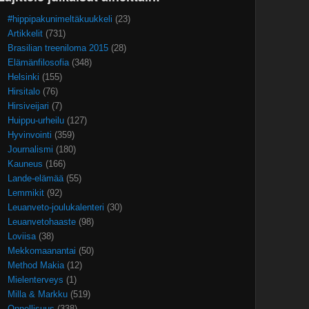
#hippipakunimeltäkuukkeli
(23)
Artikkelit
(731)
Brasilian treeniloma 2015
(28)
Elämänfilosofia
(348)
Helsinki
(155)
Hirsitalo
(76)
Hirsiveijari
(7)
Huippu-urheilu
(127)
Hyvinvointi
(359)
Journalismi
(180)
Kauneus
(166)
Lande-elämää
(55)
Lemmikit
(92)
Leuanveto-joulukalenteri
(30)
Leuanvetohaaste
(98)
Loviisa
(38)
Mekkomaanantai
(50)
Method Makia
(12)
Mielenterveys
(1)
Milla & Markku
(519)
Onnellisuus
(338)