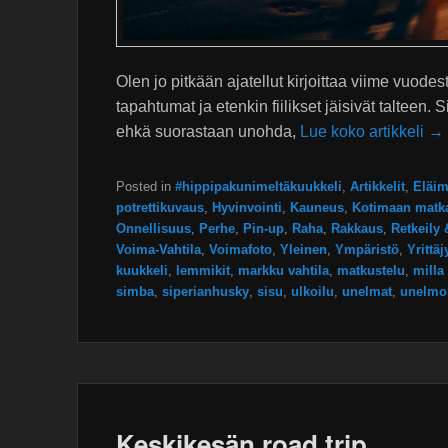
Olen jo pitkään ajatellut kirjoittaa viime vuodes
tapahtumat ja etenkin fiilikset jäisivät talteen. 
ehkä suorastaan unohda,
Lue koko artikkeli →
Posted in
#hippipakunimeltäkuukkeli
,
Artikkelit
,
Eläim
potrettikuvaus
,
Hyvinvointi
,
Kauneus
,
Kotimaan matka
Onnellisuus
,
Perhe
,
Pin-up
,
Raha
,
Rakkaus
,
Retkeily 
Voima-Vahtila
,
Voimafoto
,
Yleinen
,
Ympäristö
,
Yrittäj
kuukkeli
,
lemmikit
,
markku vahtila
,
matkustelu
,
milla
simba
,
siperianhusky
,
sisu
,
ulkoilu
,
unelmat
,
unelmoi
Keskikesän road trip