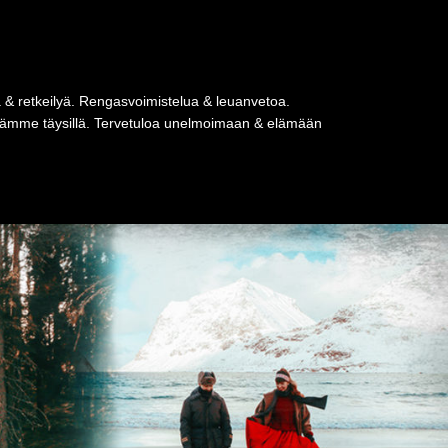
a & retkeilyä. Rengasvoimistelua & leuanvetoa.
tseämme täysillä. Tervetuloa unelmoimaan & elämään