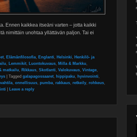
ta. Ennen kaikkea itseäni varten – jotta kaikki
Sitä nimittäin unohtaa yllättävän paljon. Tai ei
et
,
Elämänfilosofia
,
Englanti
,
Helsinki
,
Henkilö- ja
ilu
,
Lemmikit
,
Luontokuvaus
,
Milla & Markku
,
& matkailu
,
Rikkaus
,
Skotlanti
,
Valokuvaus
,
Vintage
,
yys
|
Tagged
galapagossaaret
,
hippipaku
,
hyvinvointi
,
 vahtila
,
onnellisuus
,
pumba
,
rakkaus
,
retkeily
,
rohkeus
,
nti
|
Leave a reply