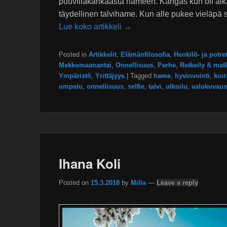
puuvillakankaasta hameen. Kangas kun oli aika 
täydellinen talvihame. Kun alle pukee vieläpä
Lue koko artikkeli →
Posted in
Artikkelit
,
Elämänfilosofia
,
Henkilö- ja potre
Mekkomaanantai
,
Onnellisuus
,
Perhe
,
Retkeily & mat
Ympäristö
,
Yrittäjyys
|
Tagged
hame
,
hyvinvointi
,
koir
ompelu
,
onnellisuus
,
selfie
,
talvi
,
ulkoilu
,
valokuvaus
Ihana Koli
Posted on
15.3.2018
by
Milla
—
Leave a reply