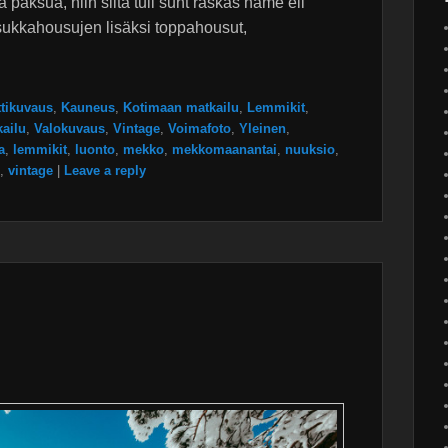
paksua, niin siitä tuli suht raskas hame eli
 sukkahousujen lisäksi toppahousut,
ttikuvaus
,
Kauneus
,
Kotimaan matkailu
,
Lemmikit
,
kailu
,
Valokuvaus
,
Vintage
,
Voimafoto
,
Yleinen
,
a
,
lemmikit
,
luonto
,
mekko
,
mekkomaanantai
,
nuuksio
,
,
vintage
|
Leave a reply