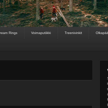
ream Rings
Voimaputiikki
Treenivinkit
Olkapää