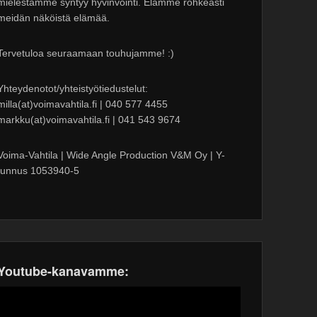
mielestämme syntyy hyvinvointi. Elämme rohkeasti
meidän näköistä elämää.
Tervetuloa seuraamaan touhujamme! :)
Yhteydenotot/yhteistyötiedustelut:
milla(at)voimavahtila.fi | 040 577 4455
markku(at)voimavahtila.fi | 041 543 9674
Voima-Vahtila | Wide Angle Production V&M Oy | Y-
tunnus 1053940-5
Youtube-kanavamme: