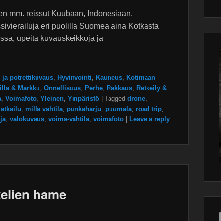
Wor
main
plugin
ten mm. reissut Kuubaan, Indonesiaan,
rssivierailuja eri puolilla Suomea aina Kotkasta
ssa, upeita kuvauskeikkoja ja
 ja potrettikuvaus
,
Hyvinvointi
,
Kauneus
,
Kotimaan
illa & Markku
,
Onnellisuus
,
Perhe
,
Rakkaus
,
Retkeily &
a
,
Voimafoto
,
Yleinen
,
Ympäristö
|
Tagged
drone
,
atkailu
,
milla vahtila
,
punkaharju
,
puumala
,
road trip
,
ja
,
valokuvaus
,
voima-vahtila
,
voimafoto
|
Leave a reply
elien hame