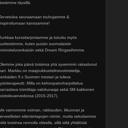
itseämme täysillä.
Tervetuloa seuraamaan touhujamme &
inspiroitumaan kanssamme!
Kurkkaa kurssitarjontamme ja tutustu myös
tuotteisiimme, kuten puisiin suomalaisiin
voimistelurenkaisiin sekä Dream Ringseihimme.
Olemme joka päivä toisiinsa yhä syvemmin rakastunut
pari. Markku on maajoukkuetelinevoimistelija,
renkaiden 9 x Suomen mestari ja tuleva
fysioterapeutti. Milla on kehonpainoharjoittelua
harrastava toimittaja-valokuvaaja sekä SM-kakkonen
toistoleuanvedossa (2015-2017).
Me vannomme voiman, rakkauden, liikunnan ja
terveellisten elämäntapojen nimiin, mutta sekoitamme
niitä toisiinsa rennolla otteella, sillä siitä yhtälöstä