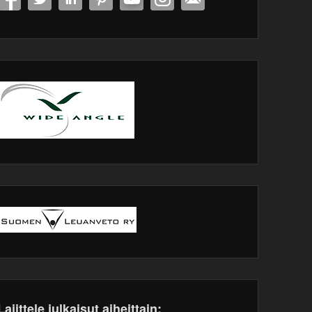
Lajittele julkaisut aiheittain: