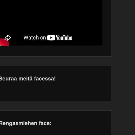
Seuraa meitä facessa!
dPress
tenance
Rengasmiehen face: