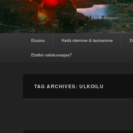
Primary
Etusivu
Keitä olemme & tarinamme
D
menu
Etsitkö valokuvaajaa?
TAG ARCHIVES:
ULKOILU