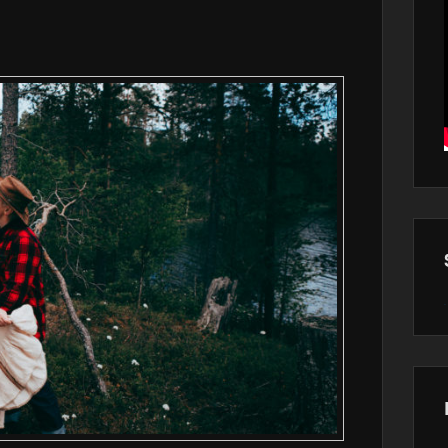
Wor
main
plugin