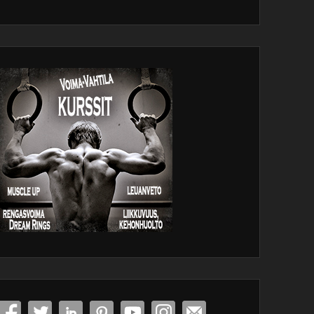
dPress
tenance