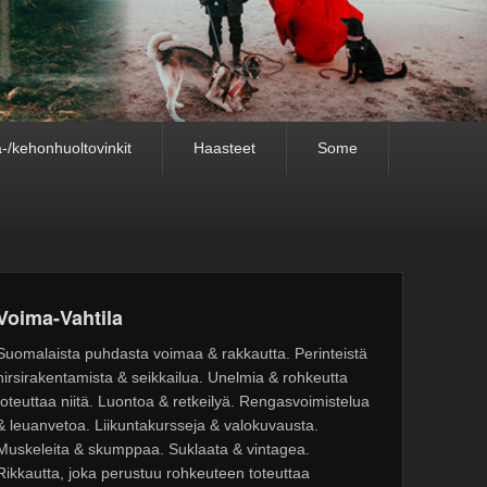
-/kehonhuoltovinkit
Haasteet
Some
Voima-Vahtila
Suomalaista puhdasta voimaa & rakkautta. Perinteistä
hirsirakentamista & seikkailua. Unelmia & rohkeutta
toteuttaa niitä. Luontoa & retkeilyä. Rengasvoimistelua
& leuanvetoa. Liikuntakursseja & valokuvausta.
Muskeleita & skumppaa. Suklaata & vintagea.
Rikkautta, joka perustuu rohkeuteen toteuttaa