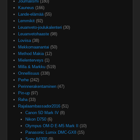
Journalismi
(180)
Kauneus
(166)
Lande-elämää
(55)
Lemmikit
(92)
Leuanveto-joulukalenteri
(30)
Leuanvetohaaste
(98)
Loviisa
(38)
Mekkomaanantai
(50)
Method Makia
(12)
Mielenterveys
(1)
Milla & Markku
(519)
Onnellisuus
(338)
Perhe
(242)
Perinnerakentaminen
(47)
Pin-up
(97)
Raha
(33)
Rajalaambassador2016
(51)
Canon 5D Mark IV
(8)
Nikon D750
(6)
Olympus OM-D E-M5 Mark II
(10)
Panasonic Lumix DMC-GX8
(15)
Sony A6300
(9)