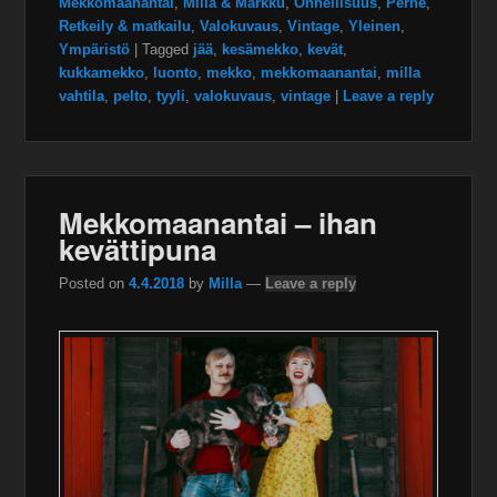
Mekkomaanantai
,
Milla & Markku
,
Onnellisuus
,
Perhe
,
Retkeily & matkailu
,
Valokuvaus
,
Vintage
,
Yleinen
,
Ympäristö
|
Tagged
jää
,
kesämekko
,
kevät
,
kukkamekko
,
luonto
,
mekko
,
mekkomaanantai
,
milla
vahtila
,
pelto
,
tyyli
,
valokuvaus
,
vintage
|
Leave a reply
Mekkomaanantai – ihan
kevättipuna
Posted on
4.4.2018
by
Milla
—
Leave a reply