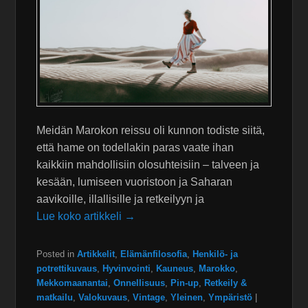
Meidän Marokon reissu oli kunnon todiste siitä,
että hame on todellakin paras vaate ihan
kaikkiin mahdollisiin olosuhteisiin – talveen ja
kesään, lumiseen vuoristoon ja Saharan
aavikoille, illallisille ja retkeilyyn ja
Lue koko artikkeli →
Posted in
Artikkelit
,
Elämänfilosofia
,
Henkilö- ja
potrettikuvaus
,
Hyvinvointi
,
Kauneus
,
Marokko
,
Mekkomaanantai
,
Onnellisuus
,
Pin-up
,
Retkeily &
matkailu
,
Valokuvaus
,
Vintage
,
Yleinen
,
Ympäristö
|