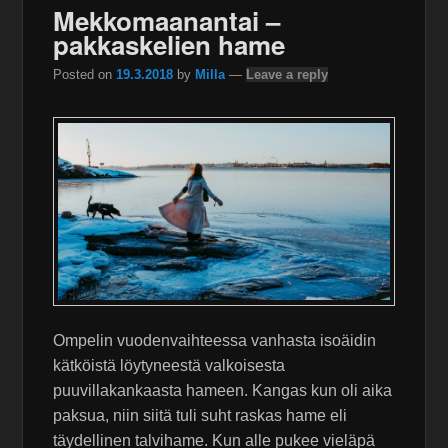
Mekkomaanantai –
pakkaskelien hame
Posted on
19.3.2018
by
Milla
—
Leave a reply
Ompelin vuodenvaihteessa vanhasta isoäidin
kätköistä löytyneestä valkoisesta
puuvillakankaasta hameen. Kangas kun oli aika
paksua, niin siitä tuli suht raskas hame eli
täydellinen talvihame. Kun alle pukee vieläpä