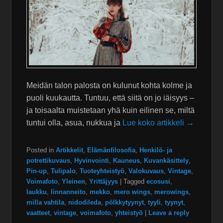
Meidän talon palosta on kulunut kohta kolme ja
puoli kuukautta. Tuntuu, että siitä on jo iäisyys –
ja toisaalta muistetaan yhä kuin eilinen se, miltä
tuntui olla, asua, nukkua ja
Lue koko artikkeli →
Posted in
Artikkelit
,
Elämänfilosofia
,
Henkilö- ja
potrettikuvaus
,
Hyvinvointi
,
Kauneus
,
Kuvankäsittely
,
Pin-up
,
Tulipalo
,
Tuoteyhteistyö
,
Valokuvaus
,
Vintage
,
Voimafoto
,
Yleinen
,
Yrittäjyys
|
Tagged
ecosusi
,
laukku
,
linnanneito
,
mekko
,
mero wings
,
merowings
,
milla vahtila
,
nidodileda
,
pölkkytyynyt
,
tyyli
,
tyynyt
,
vaatteet
,
vintage
,
voimafoto
,
yhteistyö
|
Leave a reply