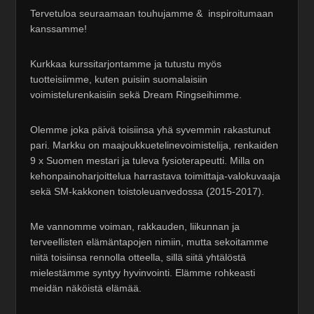
Tervetuloa seuraamaan touhujamme & inspiroitumaan
kanssamme!
Kurkkaa kurssitarjontamme ja tutustu myös
tuotteisiimme, kuten puisiin suomalaisiin
voimistelurenkaisiin sekä Dream Ringseihimme.
Olemme joka päivä toisiinsa yhä syvemmin rakastunut
pari. Markku on maajoukkuetelinevoimistelija, renkaiden
9 x Suomen mestari ja tuleva fysioterapeutti. Milla on
kehonpainoharjoittelua harrastava toimittaja-valokuvaaja
sekä SM-kakkonen toistoleuanvedossa (2015-2017).
Me vannomme voiman, rakkauden, liikunnan ja
terveellisten elämäntapojen nimiin, mutta sekoitamme
niitä toisiinsa rennolla otteella, sillä siitä yhtälöstä
mielestämme syntyy hyvinvointi. Elämme rohkeasti
meidän näköistä elämää.