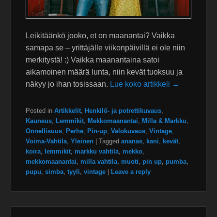
Leikitäänkö jooko, et on maanantai? Vaikka
samapa se – yrittäjälle viikonpäivillä ei ole niin
merkitystä! :) Vaikka maanantaina satoi
aikamoinen määrä lunta, niin kevät tuoksuu ja
näkyy jo ihan tosissaan.
Lue koko artikkeli →
Posted in
Artikkelit
,
Henkilö- ja potrettikuvaus
,
Kauneus
,
Lemmikit
,
Mekkomaanantai
,
Milla & Markku
,
Onnellisuus
,
Perhe
,
Pin-up
,
Valokuvaus
,
Vintage
,
Voima-Vahtila
,
Yleinen
|
Tagged
ananas
,
kani
,
kevät
,
koira
,
lemmikit
,
markku vahtila
,
mekko
,
mekkomaanantai
,
milla vahtila
,
muoti
,
pin up
,
pumba
,
pupu
,
simba
,
tyyli
,
vintage
|
Leave a reply