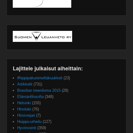
Lajittele julkaisut aiheittain:
#hippipakunimeltäkuukkeli
(23)
Artikkelit
(731)
Brasilian treeniloma 2015
(28)
Elämänfilosofia
(348)
Helsinki
(155)
Hirsitalo
(76)
Hirsiveijari
(7)
Huippu-urheilu
(127)
Hyvinvointi
(359)