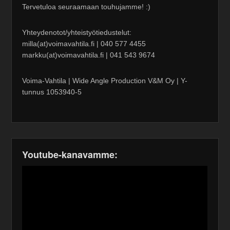
Tervetuloa seuraamaan touhujamme! :)
Yhteydenotot/yhteistyötiedustelut:
milla(at)voimavahtila.fi | 040 577 4455
markku(at)voimavahtila.fi | 041 543 9674
Voima-Vahtila | Wide Angle Production V&M Oy | Y-
tunnus 1053940-5
Youtube-kanavamme: