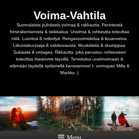
Voima-Vahtila
Suomalaista puhdasta voimaa & rakkautta. Perinteistä
hirsirakentamista & seikkailua. Unelmia & rohkeutta toteuttaa
niitä. Luontoa & retkeilyä. Rengasvoimistelua & leuanvetoa.
Liikuntakursseja & valokuvausta. Muskeleita & skumppaa.
Suklaata & vintagea. Rikkautta, joka perustuu rohkeuteen
toteuttaa itseämme täysillä. Tervetuloa unelmoimaan &
elämään täydellä sydämellä kanssamme! t. voimapari Milla &
Markku :)
Menu