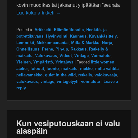
kovin muodikas tai jaksanut ylipäätään ”seurata
Lue koko artikkeli →
Posted in
Artikkelit
,
Elämänfilosofia
,
Henkilö- ja
potrettikuvaus
,
Hyvinvointi
,
Kauneus
,
Kuvankäsittely
,
Lemmikit
,
Mekkomaanantai
,
Milla & Markku
,
Norja
,
Onnellisuus
,
Perhe
,
Pin-up
,
Rakkaus
,
Retkeily &
matkailu
,
Valokuvaus
,
Videot
,
Vintage
,
Voimafoto
,
Yleinen
,
Ympäristö
,
Yrittäjyys
|
Tagged
little women
atelier
,
lofootit
,
luonto
,
matkailu
,
mekko
,
milla vahtila
,
pellavamekko
,
quiet in the wild
,
retkeily
,
valokuvaaja
,
valokuvaus
,
vintage
,
vintagetyyli
,
voimafoto
|
Leave a
reply
Kun vesiputouskaan ei valu
alaspäin