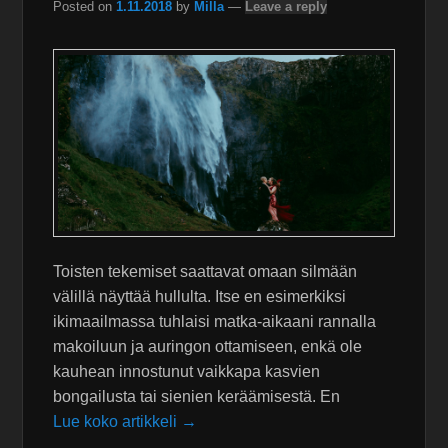
Posted on
1.11.2018
by
Milla
—
Leave a reply
Toisten tekemiset saattavat omaan silmään
välillä näyttää hullulta. Itse en esimerkiksi
ikimaailmassa tuhlaisi matka-aikaani rannalla
makoiluun ja auringon ottamiseen, enkä ole
kauhean innostunut vaikkapa kasvien
bongailusta tai sienien keräämisestä. En
Lue koko artikkeli →