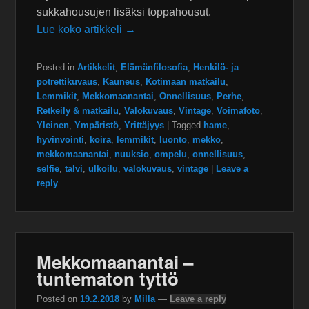
sukkahousujen lisäksi toppahousut,
Lue koko artikkeli →
Posted in
Artikkelit
,
Elämänfilosofia
,
Henkilö- ja
potrettikuvaus
,
Kauneus
,
Kotimaan matkailu
,
Lemmikit
,
Mekkomaanantai
,
Onnellisuus
,
Perhe
,
Retkeily & matkailu
,
Valokuvaus
,
Vintage
,
Voimafoto
,
Yleinen
,
Ympäristö
,
Yrittäjyys
|
Tagged
hame
,
hyvinvointi
,
koira
,
lemmikit
,
luonto
,
mekko
,
mekkomaanantai
,
nuuksio
,
ompelu
,
onnellisuus
,
selfie
,
talvi
,
ulkoilu
,
valokuvaus
,
vintage
|
Leave a
reply
Mekkomaanantai –
tuntematon tyttö
Posted on
19.2.2018
by
Milla
—
Leave a reply