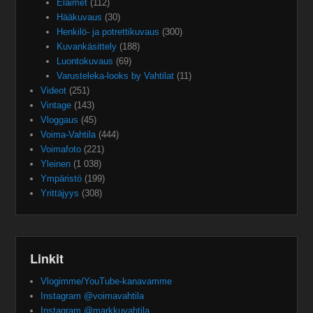
Eläimet
(112)
Hääkuvaus
(30)
Henkilö- ja potrettikuvaus
(300)
Kuvankäsittely
(188)
Luontokuvaus
(69)
Varusteleka-looks by Vahtilat
(11)
Videot
(251)
Vintage
(143)
Vloggaus
(45)
Voima-Vahtila
(444)
Voimafoto
(221)
Yleinen
(1 038)
Ympäristö
(199)
Yrittäjyys
(308)
Linkit
Vlogimme/YouTube-kanavamme
Instagram @voimavahtila
Instagram @markkuvahtila