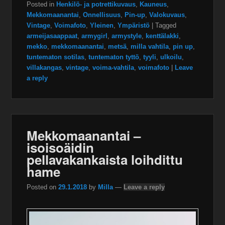
Posted in
Henkilö- ja potrettikuvaus
,
Kauneus
,
Mekkomaanantai
,
Onnellisuus
,
Pin-up
,
Valokuvaus
,
Vintage
,
Voimafoto
,
Yleinen
,
Ympäristö
|
Tagged
armeijasaappaat
,
armygirl
,
armystyle
,
kenttälakki
,
mekko
,
mekkomaanantai
,
metsä
,
milla vahtila
,
pin up
,
tuntematon sotilas
,
tuntematon tyttö
,
tyyli
,
ulkoilu
,
villakangas
,
vintage
,
voima-vahtila
,
voimafoto
|
Leave
a reply
Mekkomaanantai –
isoisoäidin
pellavakankaista loihdittu
hame
Posted on
29.1.2018
by
Milla
—
Leave a reply