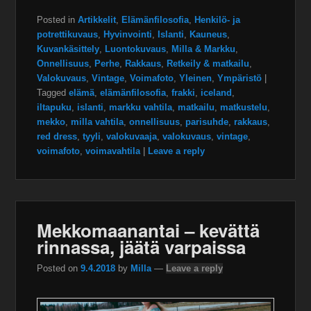
Posted in
Artikkelit
,
Elämänfilosofia
,
Henkilö- ja
potrettikuvaus
,
Hyvinvointi
,
Islanti
,
Kauneus
,
Kuvankäsittely
,
Luontokuvaus
,
Milla & Markku
,
Onnellisuus
,
Perhe
,
Rakkaus
,
Retkeily & matkailu
,
Valokuvaus
,
Vintage
,
Voimafoto
,
Yleinen
,
Ympäristö
|
Tagged
elämä
,
elämänfilosofia
,
frakki
,
iceland
,
iltapuku
,
islanti
,
markku vahtila
,
matkailu
,
matkustelu
,
mekko
,
milla vahtila
,
onnellisuus
,
parisuhde
,
rakkaus
,
red dress
,
tyyli
,
valokuvaaja
,
valokuvaus
,
vintage
,
voimafoto
,
voimavahtila
|
Leave a reply
Mekkomaanantai – kevättä
rinnassa, jäätä varpaissa
Posted on
9.4.2018
by
Milla
—
Leave a reply