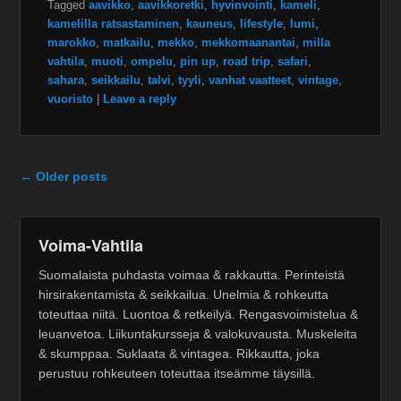
Tagged
aavikko
,
aavikkoretki
,
hyvinvointi
,
kameli
,
kamelilla ratsastaminen
,
kauneus
,
lifestyle
,
lumi
,
marokko
,
matkailu
,
mekko
,
mekkomaanantai
,
milla
vahtila
,
muoti
,
ompelu
,
pin up
,
road trip
,
safari
,
sahara
,
seikkailu
,
talvi
,
tyyli
,
vanhat vaatteet
,
vintage
,
vuoristo
|
Leave a reply
Post navigation
←
Older posts
Voima-Vahtila
Suomalaista puhdasta voimaa & rakkautta. Perinteistä
hirsirakentamista & seikkailua. Unelmia & rohkeutta
toteuttaa niitä. Luontoa & retkeilyä. Rengasvoimistelua &
leuanvetoa. Liikuntakursseja & valokuvausta. Muskeleita
& skumppaa. Suklaata & vintagea. Rikkautta, joka
perustuu rohkeuteen toteuttaa itseämme täysillä.