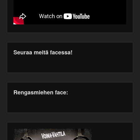
Seuraa meitä facessa!
WordPress
maintenance
plugin
Rengasmiehen face:
WordPress
maintenance
plugin