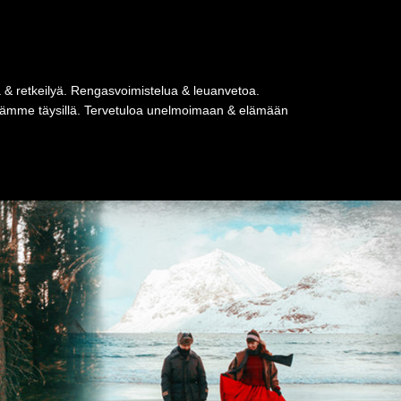
a & retkeilyä. Rengasvoimistelua & leuanvetoa.
tseämme täysillä. Tervetuloa unelmoimaan & elämään