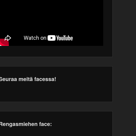
Seuraa meitä facessa!
dPress
tenance
Rengasmiehen face: