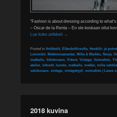
”Fashion is about dressing according to what’s 
– Oscar de la Renta – En ole koskaan ollut kov
Lue koko artikkeli →
Posted in
Artikkelit
,
Elämänfilosofia
,
Henkilö- ja potre
Lemmikit
,
Mekkomaanantai
,
Milla & Markku
,
Norja
,
O
matkailu
,
Valokuvaus
,
Videot
,
Vintage
,
Voimafoto
,
Yl
atelier
,
lofootit
,
luonto
,
matkailu
,
mekko
,
milla vahtila
valokuvaus
,
vintage
,
vintagetyyli
,
voimafoto
|
Leave a
2018 kuvina