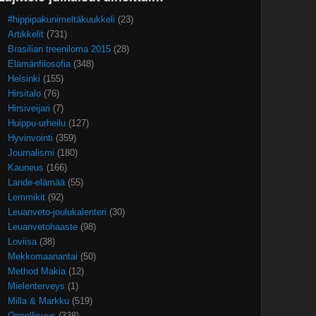
#hippipakunimeltäkuukkeli
(23)
Artikkelit
(731)
Brasilian treeniloma 2015
(28)
Elämänfilosofia
(348)
Helsinki
(155)
Hirsitalo
(76)
Hirsiveijari
(7)
Huippu-urheilu
(127)
Hyvinvointi
(359)
Journalismi
(180)
Kauneus
(166)
Lande-elämää
(55)
Lemmikit
(92)
Leuanveto-joulukalenteri
(30)
Leuanvetohaaste
(98)
Loviisa
(38)
Mekkomaanantai
(50)
Method Makia
(12)
Mielenterveys
(1)
Milla & Markku
(519)
Onnellisuus
(338)