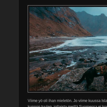
Viime yö oli ihan mieletön. Jo viime kuussa I
kunnon tuulen, jollaista meillä Suomessa ei ko