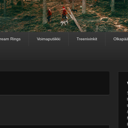
ream Rings
Voimaputiikki
Treenivinkit
Olkapää