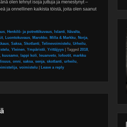
änä olen tehnyt isoja juttuja ja menestynyt –
Wor
main
plugin
ä ja onnellinen kaikista töistä, joita olen saanut
aus
,
Henkilö- ja potrettikuvaus
,
Islanti
,
Itävalta
,
it
,
Luontokuvaus
,
Marokko
,
Milla & Markku
,
Norja
,
kkaus
,
Saksa
,
Skotlanti
,
Telinevoimistelu
,
Urheilu
,
stelu
,
Yleinen
,
Ympäristö
,
Yrittäjyys
|
Tagged
2018
,
,
kuusamo
,
lappi koli
,
leuanveto
,
lofootit
,
markku
lisuus
,
onni
,
saksa
,
senja
,
skotlanti
,
urheilu
,
imistelija
,
voimistelu
|
Leave a reply
sä