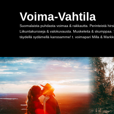
Voima-Vahtila
Suomalaista puhdasta voimaa & rakkautta. Perinteistä hirsi
Liikuntakursseja & valokuvausta. Muskeleita & skumppaa. 
täydellä sydämellä kanssamme! t. voimapari Milla & Markku