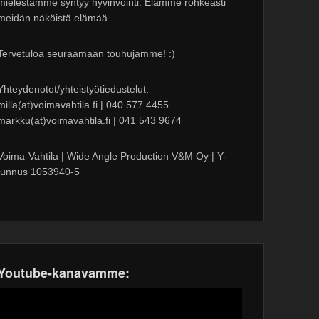
mielestämme syntyy hyvinvointi. Elämme rohkeasti
meidän näköistä elämää.
Tervetuloa seuraamaan touhujamme! :)
Yhteydenotot/yhteistyötiedustelut:
milla(at)voimavahtila.fi | 040 577 4455
markku(at)voimavahtila.fi | 041 543 9674
Voima-Vahtila | Wide Angle Production V&M Oy | Y-
tunnus 1053940-5
Youtube-kanavamme: