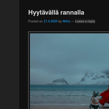
Hyytävällä rannalla
Posted on
17.4.2020
by
Milla
—
Leave a reply