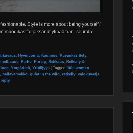
fashionable. Style is more about being yourself.”
in muodikas tai jaksanut ylipäätään ”seurata
ttikuvaus
,
Hyvinvointi
,
Kauneus
,
Kuvankäsittely
,
nnellisuus
,
Perhe
,
Pin-up
,
Rakkaus
,
Retkeily &
einen
,
Ympäristö
,
Yrittäjyys
|
Tagged
little women
,
pellavamekko
,
quiet in the wild
,
retkeily
,
valokuvaaja
,
 reply