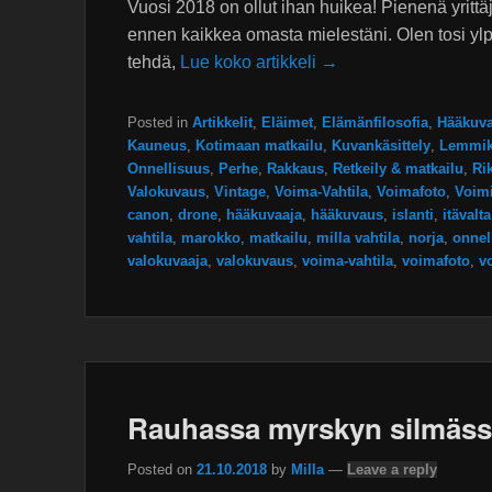
Vuosi 2018 on ollut ihan huikea! Pienenä yrittäj
ennen kaikkea omasta mielestäni. Olen tosi ylpe
tehdä,
Lue koko artikkeli →
Posted in
Artikkelit
,
Eläimet
,
Elämänfilosofia
,
Hääkuv
Kauneus
,
Kotimaan matkailu
,
Kuvankäsittely
,
Lemmik
Onnellisuus
,
Perhe
,
Rakkaus
,
Retkeily & matkailu
,
Ri
Valokuvaus
,
Vintage
,
Voima-Vahtila
,
Voimafoto
,
Voimi
canon
,
drone
,
hääkuvaaja
,
hääkuvaus
,
islanti
,
itävalta
vahtila
,
marokko
,
matkailu
,
milla vahtila
,
norja
,
onnel
valokuvaaja
,
valokuvaus
,
voima-vahtila
,
voimafoto
,
vo
Rauhassa myrskyn silmäs
Posted on
21.10.2018
by
Milla
—
Leave a reply