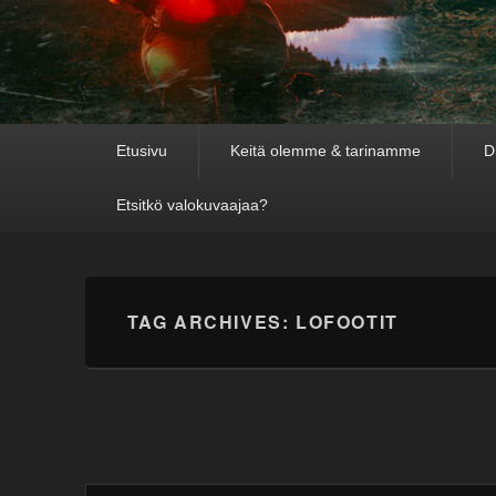
Primary
Etusivu
Keitä olemme & tarinamme
D
menu
Etsitkö valokuvaajaa?
TAG ARCHIVES:
LOFOOTIT