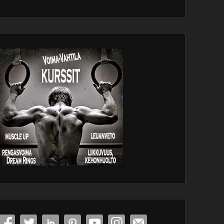
dPress
tenance