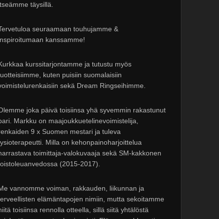
itseämme täysillä.
Tervetuloa seuraamaan touhujamme &
inspiroitumaan kanssamme!
Kurkkaa kurssitarjontamme ja tutustu myös
tuotteisiimme, kuten puisiin suomalaisiin
voimistelurenkaisiin sekä Dream Ringseihimme.
Olemme joka päivä toisiinsa yhä syvemmin rakastunut
pari. Markku on maajoukkuetelinevoimistelija,
renkaiden 9 x Suomen mestari ja tuleva
fysioterapeutti. Milla on kehonpainoharjoittelua
harrastava toimittaja-valokuvaaja sekä SM-kakkonen
toistoleuanvedossa (2015-2017).
Me vannomme voiman, rakkauden, liikunnan ja
terveellisten elämäntapojen nimiin, mutta sekoitamme
niitä toisiinsa rennolla otteella, sillä siitä yhtälöstä