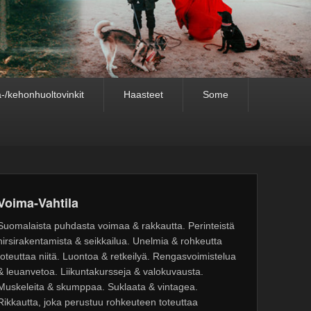
-/kehonhuoltovinkit
Haasteet
Some
Voima-Vahtila
Suomalaista puhdasta voimaa & rakkautta. Perinteistä
hirsirakentamista & seikkailua. Unelmia & rohkeutta
toteuttaa niitä. Luontoa & retkeilyä. Rengasvoimistelua
& leuanvetoa. Liikuntakursseja & valokuvausta.
Muskeleita & skumppaa. Suklaata & vintagea.
Rikkautta, joka perustuu rohkeuteen toteuttaa