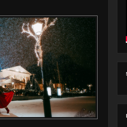
Wor
main
plugin