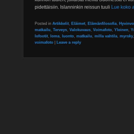
pidettäisiin. Islanninkin reissun tuuli
Lue koko a
Posted in
Artikkelit
,
Eläimet
,
Elämänfilosofia
,
Hyvinvo
matkailu
,
Terveys
,
Valokuvaus
,
Voimafoto
,
Yleinen
,
Y
lofootit
,
loma
,
luonto
,
matkailu
,
milla vahtila
,
myrsky
voimafoto
|
Leave a reply