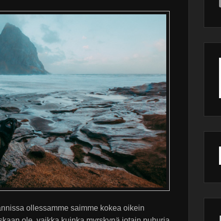
slannissa ollessamme saimme kokea oikein
skaan ole, vaikka kuinka myrskynä jotain puhuria