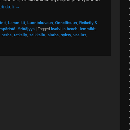
rtikkeli →
inti
,
Lemmikit
,
Luontokuvaus
,
Onnellisuus
,
Retkeily &
mpäristö
,
Yrittäjyys
|
Tagged
kvalvika beach
,
lemmikit
,
,
perhe
,
retkeily
,
seikkailu
,
simba
,
syksy
,
vaellus
,