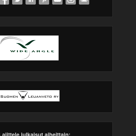
Lajittele julkaisut aiheittain: