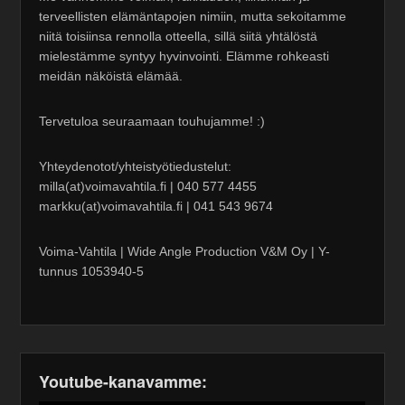
terveellisten elämäntapojen nimiin, mutta sekoitamme
niitä toisiinsa rennolla otteella, sillä siitä yhtälöstä
mielestämme syntyy hyvinvointi. Elämme rohkeasti
meidän näköistä elämää.
Tervetuloa seuraamaan touhujamme! :)
Yhteydenotot/yhteistyötiedustelut:
milla(at)voimavahtila.fi | 040 577 4455
markku(at)voimavahtila.fi | 041 543 9674
Voima-Vahtila | Wide Angle Production V&M Oy | Y-
tunnus 1053940-5
Youtube-kanavamme: