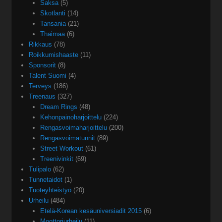
Saksa
(5)
Skotlanti
(14)
Tansania
(21)
Thaimaa
(6)
Rikkaus
(78)
Roikkumishaaste
(11)
Sponsorit
(8)
Talent Suomi
(4)
Terveys
(186)
Treenaus
(327)
Dream Rings
(48)
Kehonpainoharjoittelu
(224)
Rengasvoimaharjoittelu
(200)
Rengasvoimatunnit
(89)
Street Workout
(61)
Treenivinkit
(69)
Tulipalo
(62)
Tunnetaidot
(1)
Tuoteyhteistyö
(20)
Urheilu
(484)
Etelä-Korean kesäuniversiadit 2015
(6)
Moottoriurheilu
(11)