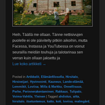
Heih. Täällä me ollaan. Tänne nettisivujen
puolelle ei ole päivitelty pitkiin aikoihin, mutta
Facessa, Instassa ja YouTubessa on voinut
seurailla meidän touhuja ja talotarinaa sen
verran kuin ollaan jaksettu ja
Lue koko artikkeli →
Posted in
Artikkelit
,
Elämänfilosofia
,
Hirsitalo
,
Hirsiveijari
,
Hyvinvointi
,
Kauneus
,
Lande-elämää
,
Lemmikit
,
Loviisa
,
Milla & Markku
,
Onnellisuus
,
Perhe
,
Perinnerakentaminen
,
Rakkaus
,
Tulipalo
,
Voima-Vahtila
,
Yleinen
|
Tagged
ahdistus
,
aitta
,
hirsitalo
,
itsetuntemus
,
katto
,
koti
,
loviisa
,
malmgård
,