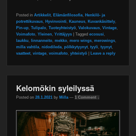
Posted in
Artikkelit
,
Elämänfilosofia
,
Henkilö- ja
potrettikuvaus
,
Hyvinvointi
,
Kauneus
,
Kuvankäsittely
,
Pin-up
,
Tulipalo
,
Tuoteyhteistyö
,
Valokuvaus
,
Vintage
,
Voimafoto
,
Yleinen
,
Yrittäjyys
|
Tagged
ecosusi
,
laukku
,
linnanneito
,
mekko
,
mero wings
,
merowings
,
milla vahtila
,
nidodileda
,
pölkkytyynyt
,
tyyli
,
tyynyt
,
vaatteet
,
vintage
,
voimafoto
,
yhteistyö
|
Leave a reply
Kelomökin syleilyssä
Posted on
28.1.2021
by
Milla
—
1 Comment ↓