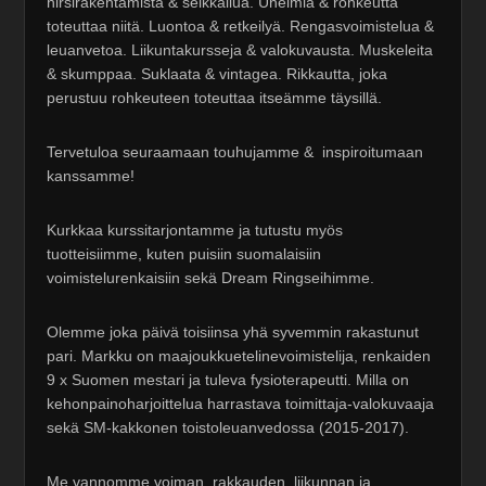
hirsirakentamista & seikkailua. Unelmia & rohkeutta
toteuttaa niitä. Luontoa & retkeilyä. Rengasvoimistelua &
leuanvetoa. Liikuntakursseja & valokuvausta. Muskeleita
& skumppaa. Suklaata & vintagea. Rikkautta, joka
perustuu rohkeuteen toteuttaa itseämme täysillä.
Tervetuloa seuraamaan touhujamme & inspiroitumaan
kanssamme!
Kurkkaa kurssitarjontamme ja tutustu myös
tuotteisiimme, kuten puisiin suomalaisiin
voimistelurenkaisiin sekä Dream Ringseihimme.
Olemme joka päivä toisiinsa yhä syvemmin rakastunut
pari. Markku on maajoukkuetelinevoimistelija, renkaiden
9 x Suomen mestari ja tuleva fysioterapeutti. Milla on
kehonpainoharjoittelua harrastava toimittaja-valokuvaaja
sekä SM-kakkonen toistoleuanvedossa (2015-2017).
Me vannomme voiman, rakkauden, liikunnan ja