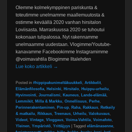
Olemme kolmekymppinen pariskunta &
toteutimme unelmamme maallemuutosta &
ostimme keväällä 2020 vanhan hirsitalon
Loviisasta. Marraskuussa 2020 se tuhoutui
kokonaan tulipalossa. Nyt rakennamme
unelmaamme uudestaan. Vlogimme/Youtube-
kanavamme Facebookimme Instagramimme
@voimavahtila Blogimme Iltalehden
Lue koko artikkeli →
Posted in
#hippipakunimeltäkuukkeli
,
Artikkelit
,
Elämänfilosofia
,
Helsinki
,
Hirsitalo
,
Huippu-urheilu
,
Hyvinvointi
,
Journalismi
,
Kauneus
,
Lande-elämää
,
Lemmikit
,
Milla & Markku
,
Onnellisuus
,
Perhe
,
Perinnerakentaminen
,
Pin-up
,
Raha
,
Rakkaus
,
Retkeily
& matkailu
,
Rikkaus
,
Treenaus
,
Urheilu
,
Valokuvaus
,
Videot
,
Vintage
,
Vloggaus
,
Voima-Vahtila
,
Voimafoto
,
Yleinen
,
Ympäristö
,
Yrittäjyys
|
Tagged
elämänasenne
,