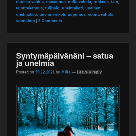
markku vahtila
,
masennus
,
milla vahtila
,
rohkeus
,
talo
,
talonrakennus
,
tulipalo
,
unelmakoti
,
unelmat
,
unelmatalo
,
unelmien koti
,
uupumus
,
voima-vahtila
,
voimafoto
|
2 Comments ↓
Syntymäpäivänäni – satua
ja unelmia
Posted on
30.12.2021
by
Milla
—
Leave a reply