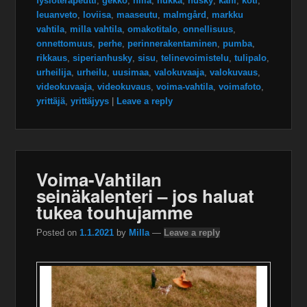
fysioterapeutti
,
gekko
,
hilla
,
hukka
,
husky
,
kani
,
koti
,
leuanveto
,
loviisa
,
maaseutu
,
malmgård
,
markku
vahtila
,
milla vahtila
,
omakotitalo
,
onnellisuus
,
onnettomuus
,
perhe
,
perinnerakentaminen
,
pumba
,
rikkaus
,
siperianhusky
,
sisu
,
telinevoimistelu
,
tulipalo
,
urheilija
,
urheilu
,
uusimaa
,
valokuvaaja
,
valokuvaus
,
videokuvaaja
,
videokuvaus
,
voima-vahtila
,
voimafoto
,
yrittäjä
,
yrittäjyys
|
Leave a reply
Voima-Vahtilan
seinäkalenteri – jos haluat
tukea touhujamme
Posted on
1.1.2021
by
Milla
—
Leave a reply