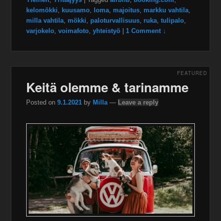
kelomökki
,
kuusamo
,
loma
,
majoitus
,
markku vahtila
,
milla vahtila
,
mökki
,
paloturvallisuus
,
ruka
,
tulipalo
,
varjokelo
,
voimafoto
,
yhteistyö
|
1 Comment ↓
FEATURED
Keitä olemme & tarinamme
Posted on
9.1.2021
by
Milla
—
Leave a reply