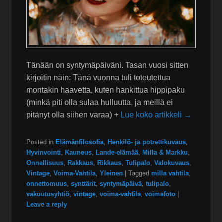
Tänään on syntymäpäiväni. Tasan vuosi sitten
kirjoitin näin: Tänä vuonna tuli toteutettua
montakin haavetta, kuten hankittua hippipaku
(minkä piti olla sulaa hulluutta, ja meillä ei
pitänyt olla siihen varaa) +
Lue koko artikkeli →
Posted in
Elämänfilosofia
,
Henkilö- ja potrettikuvaus
,
Hyvinvointi
,
Kauneus
,
Lande-elämää
,
Milla & Markku
,
Onnellisuus
,
Rakkaus
,
Rikkaus
,
Tulipalo
,
Valokuvaus
,
Vintage
,
Voima-Vahtila
,
Yleinen
|
Tagged
milla vahtila
,
onnettomuus
,
synttärit
,
syntymäpäivä
,
tulipalo
,
vakuutusyhtiö
,
vintage
,
voima-vahtila
,
voimafoto
|
Leave a reply