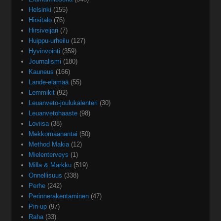
Helsinki
(155)
Hirsitalo
(76)
Hirsiveijari
(7)
Huippu-urheilu
(127)
Hyvinvointi
(359)
Journalismi
(180)
Kauneus
(166)
Lande-elämää
(55)
Lemmikit
(92)
Leuanveto-joulukalenteri
(30)
Leuanvetohaaste
(98)
Loviisa
(38)
Mekkomaanantai
(50)
Method Makia
(12)
Mielenterveys
(1)
Milla & Markku
(519)
Onnellisuus
(338)
Perhe
(242)
Perinnerakentaminen
(47)
Pin-up
(97)
Raha
(33)