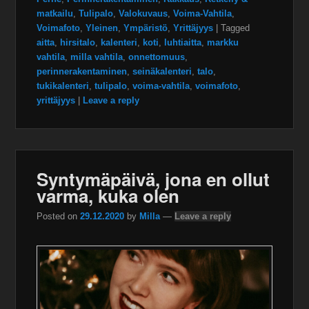
matkailu
,
Tulipalo
,
Valokuvaus
,
Voima-Vahtila
,
Voimafoto
,
Yleinen
,
Ympäristö
,
Yrittäjyys
|
Tagged
aitta
,
hirsitalo
,
kalenteri
,
koti
,
luhtiaitta
,
markku
vahtila
,
milla vahtila
,
onnettomuus
,
perinnerakentaminen
,
seinäkalenteri
,
talo
,
tukikalenteri
,
tulipalo
,
voima-vahtila
,
voimafoto
,
yrittäjyys
|
Leave a reply
Syntymäpäivä, jona en ollut
varma, kuka olen
Posted on
29.12.2020
by
Milla
—
Leave a reply