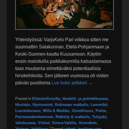
Yhteistyössä: VarjoKelo Pari viikkoa sitten me
suunnattiin Satakunnan, Etelä-Pohjanmaan ja
Keski-Suomen kautta Kuusamoon. Käytiin
ensin mainituilla paikkakunnilla katsastamassa
taas muutamia siirrettäväksi potentiaalisia
hirsikehikoita. Sen jälkeen vuorossa oli viiden
päivän puoliloma
Lue koko artikkeli →
Posted in
Elämänfilosofia
,
Henkilö- ja potrettikuvaus
,
Hirsitalo
,
Hyvinvointi
,
Kotimaan matkailu
,
Lemmikit
,
Luontokuvaus
,
Milla & Markku
,
Onnellisuus
,
Perhe
,
Perinnerakentaminen
,
Retkeily & matkailu
,
Tulipalo
,
Valokuvaus
,
Videot
,
Voima-Vahtila
,
Voimafoto
,
Yleinen
,
Yrittäjyys
|
Tagged
airbnb
,
booking.com
,