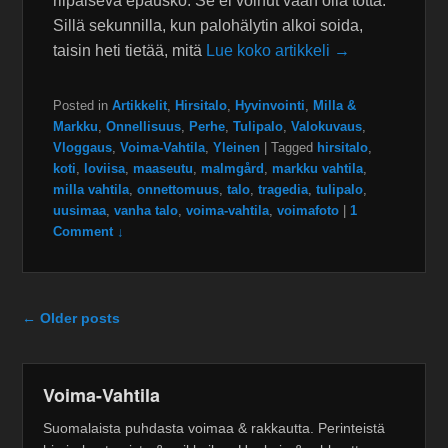
riipaiseva epäusko. Se ei voinut vaan olla totta.
Sillä sekunnilla, kun palohälytin alkoi soida,
taisin heti tietää, mitä
Lue koko artikkeli →
Posted in
Artikkelit
,
Hirsitalo
,
Hyvinvointi
,
Milla &
Markku
,
Onnellisuus
,
Perhe
,
Tulipalo
,
Valokuvaus
,
Vloggaus
,
Voima-Vahtila
,
Yleinen
|
Tagged
hirsitalo
,
koti
,
loviisa
,
maaseutu
,
malmgård
,
markku vahtila
,
milla vahtila
,
onnettomuus
,
talo
,
tragedia
,
tulipalo
,
uusimaa
,
vanha talo
,
voima-vahtila
,
voimafoto
|
1
Comment ↓
Post navigation
←
Older posts
Voima-Vahtila
Suomalaista puhdasta voimaa & rakkautta. Perinteistä