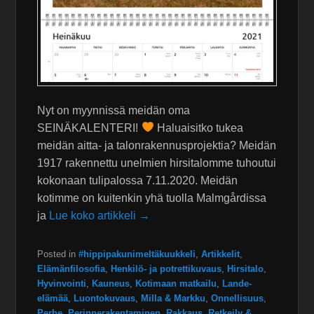
Nyt on myynnissä meidän oma
SEINÄKALENTERI!
Haluaisitko tukea
meidän aitta- ja talonrakennusprojektia? Meidän
1917 rakennettu unelmien hirsitalomme tuhoutui
kokonaan tulipalossa 7.11.2020. Meidän
kotimme on kuitenkin yhä tuolla Malmgårdissa
ja
Lue koko artikkeli →
Posted in
#hippipakunimeltäkuukkeli
,
Artikkelit
,
Elämänfilosofia
,
Henkilö- ja potrettikuvaus
,
Hirsitalo
,
Hyvinvointi
,
Kauneus
,
Kotimaan matkailu
,
Lande-
elämää
,
Luontokuvaus
,
Milla & Markku
,
Onnellisuus
,
Perhe
,
Perinnerakentaminen
,
Rakkaus
,
Retkeily &