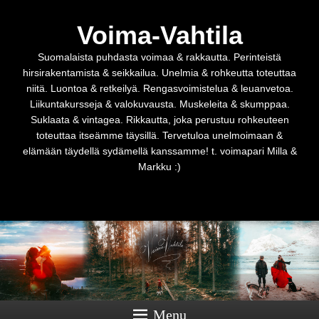
Voima-Vahtila
Suomalaista puhdasta voimaa & rakkautta. Perinteistä
hirsirakentamista & seikkailua. Unelmia & rohkeutta toteuttaa
niitä. Luontoa & retkeilyä. Rengasvoimistelua & leuanvetoa.
Liikuntakursseja & valokuvausta. Muskeleita & skumppaa.
Suklaata & vintagea. Rikkautta, joka perustuu rohkeuteen
toteuttaa itseämme täysillä. Tervetuloa unelmoimaan &
elämään täydellä sydämellä kanssamme! t. voimapari Milla &
Markku :)
Menu