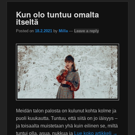
Kun olo tuntuu omalta
itseltä
Posted on
18.2.2021
by
Milla
—
Leave a reply
Meidän talon palosta on kulunut kohta kolme ja
puoli kuukautta. Tuntuu, että siitä on jo iäisyys –
ja toisaalta muistetaan yhä kuin eilinen se, miltä
tuntui olla, asua, nukkua ja
Lue koko artikkeli →