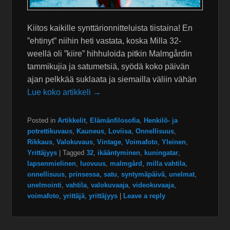
Kiitos kaikille synttärionnitteluista tiistaina! En
”ehtinyt” niihin heti vastata, koska Milla 32-
weellä oli ”kiire” hihhuloida pitkin Malmgårdin
tammikujia ja satumetsiä, syödä koko päivän
ajan pelkkää suklaata ja siemailla väliin vähän
Lue koko artikkeli →
Posted in
Artikkelit
,
Elämänfilosofia
,
Henkilö- ja
potrettikuvaus
,
Kauneus
,
Loviisa
,
Onnellisuus
,
Rikkaus
,
Valokuvaus
,
Vintage
,
Voimafoto
,
Yleinen
,
Yrittäjyys
|
Tagged
32
,
ikääntyminen
,
kuningatar
,
lapsenmielinen
,
luovuus
,
malmgård
,
milla vahtila
,
onnellisuus
,
prinsessa
,
satu
,
syntymäpäivä
,
unelmat
,
unelmointi
,
vahtila
,
valokuvaaja
,
videokuvaaja
,
voimafoto
,
yrittäjä
,
yrittäjyys
|
Leave a reply