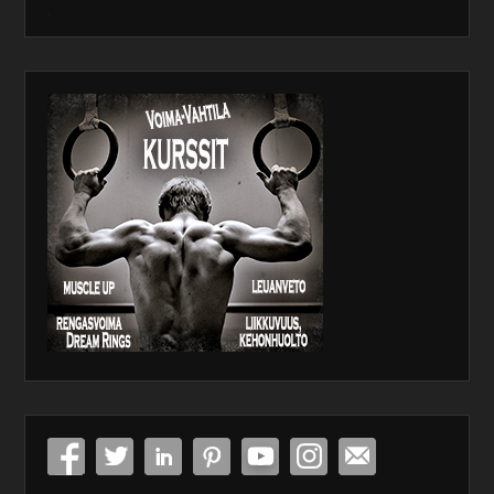
WordPress
maintenance
plugin