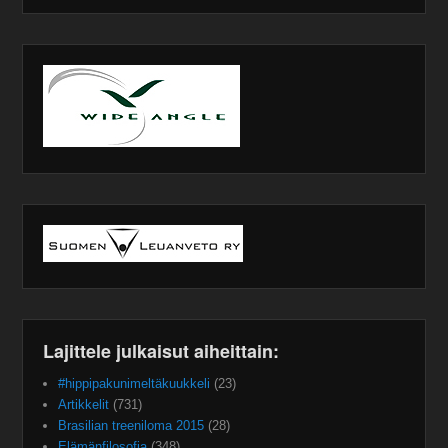
Lajittele julkaisut aiheittain:
#hippipakunimeltäkuukkeli
(23)
Artikkelit
(731)
Brasilian treeniloma 2015
(28)
Elämänfilosofia
(348)