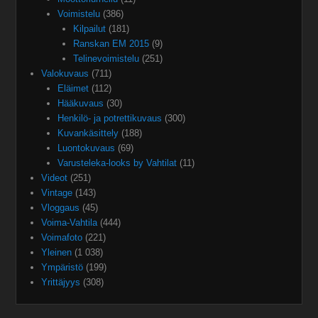
Voimistelu
(386)
Kilpailut
(181)
Ranskan EM 2015
(9)
Telinevoimistelu
(251)
Valokuvaus
(711)
Eläimet
(112)
Hääkuvaus
(30)
Henkilö- ja potrettikuvaus
(300)
Kuvankäsittely
(188)
Luontokuvaus
(69)
Varusteleka-looks by Vahtilat
(11)
Videot
(251)
Vintage
(143)
Vloggaus
(45)
Voima-Vahtila
(444)
Voimafoto
(221)
Yleinen
(1 038)
Ympäristö
(199)
Yrittäjyys
(308)