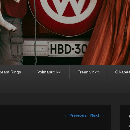
ream Rings
Voimaputiikki
Treenivinkit
Olkapää
Post navigation
←
Previous
Next
→