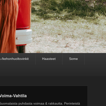
-/kehonhuoltovinkit
Haasteet
Some
Voima-Vahtila
Suomalaista puhdasta voimaa & rakkautta. Perinteistä