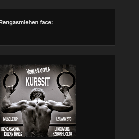
Rengasmiehen face:
dPress
tenance