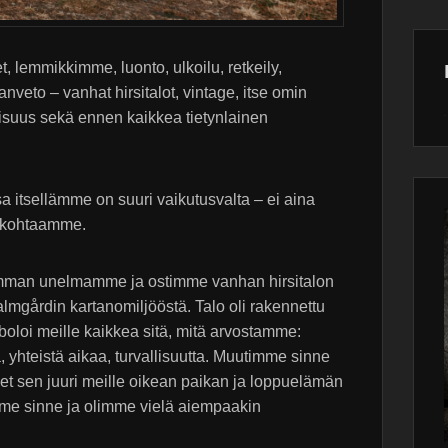
, lemmikkimme, luonto, ulkoilu, retkeily,
anveto – vanhat hirsitalot, vintage, itse omin
isuus sekä ennen kaikkea tietynlainen
Wor
main
plugin
sa itsellämme on suuri vaikutusvalta – ei aina
t kohtaamme.
imman unelmamme ja ostimme vanhan hirsitalon
lmgårdin kartanomiljööstä. Talo oli rakennettu
loi meille kaikkea sitä, mitä arvostamme:
ta, yhteistä aikaa, turvallisuutta. Muutimme sinne
et sen juuri meille oikean paikan ja loppuelämän
me sinne ja olimme vielä aiempaakin