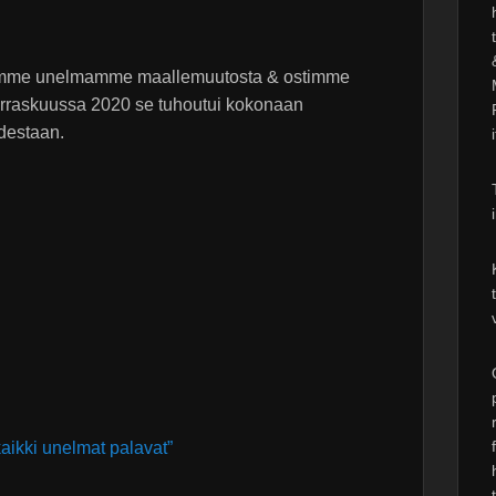
timme unelmamme maallemuutosta & ostimme
Marraskuussa 2020 se tuhoutui kokonaan
destaan.
 kaikki unelmat palavat”