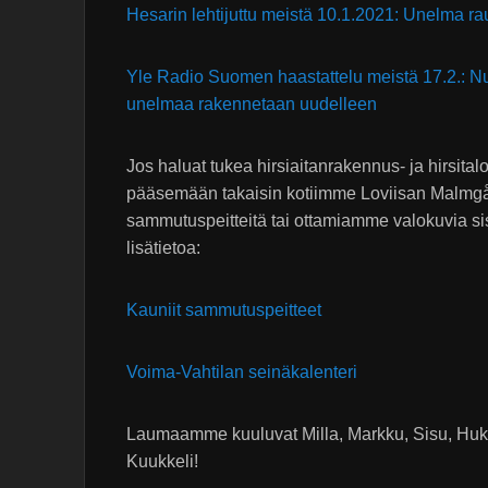
Hesarin lehtijuttu meistä 10.1.2021: Unelma rau
Yle Radio Suomen haastattelu meistä 17.2.: Nu
unelmaa rakennetaan uudelleen
Jos haluat tukea hirsiaitanrakennus- ja hirsital
pääsemään takaisin kotiimme Loviisan Malmgård
sammutuspeitteitä tai ottamiamme valokuvia sis
lisätietoa:
Kauniit sammutuspeitteet
Voima-Vahtilan seinäkalenteri
Laumaamme kuuluvat Milla, Markku, Sisu, Hukk
Kuukkeli!