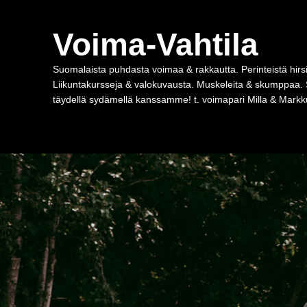
Voima-Vahtila
Suomalaista puhdasta voimaa & rakkautta. Perinteistä hirsi
Liikuntakursseja & valokuvausta. Muskeleita & skumppaa. 
täydellä sydämellä kanssamme! t. voimapari Milla & Markku