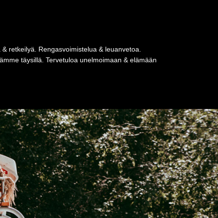
a & retkeilyä. Rengasvoimistelua & leuanvetoa.
tseämme täysillä. Tervetuloa unelmoimaan & elämään