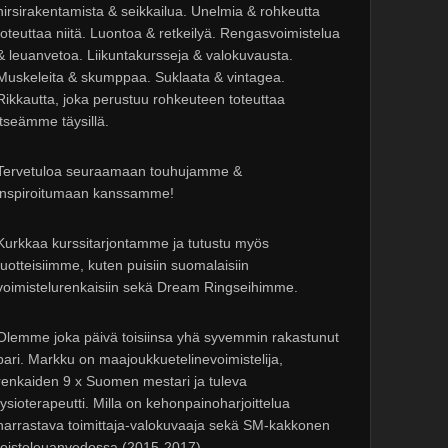
hirsirakentamista & seikkailua. Unelmia & rohkeutta
toteuttaa niitä. Luontoa & retkeilyä. Rengasvoimistelua
& leuanvetoa. Liikuntakursseja & valokuvausta.
Muskeleita & skumppaa. Suklaata & vintagea.
Rikkautta, joka perustuu rohkeuteen toteuttaa
itseämme täysillä.
Tervetuloa seuraamaan touhujamme &
inspiroitumaan kanssamme!
Kurkkaa kurssitarjontamme ja tutustu myös
tuotteisiimme, kuten puisiin suomalaisiin
voimistelurenkaisiin sekä Dream Ringseihimme.
Olemme joka päivä toisiinsa yhä syvemmin rakastunut
pari. Markku on maajoukkuetelinevoimistelija,
renkaiden 9 x Suomen mestari ja tuleva
fysioterapeutti. Milla on kehonpainoharjoittelua
harrastava toimittaja-valokuvaaja sekä SM-kakkonen
toistoleuanvedossa (2015-2017).