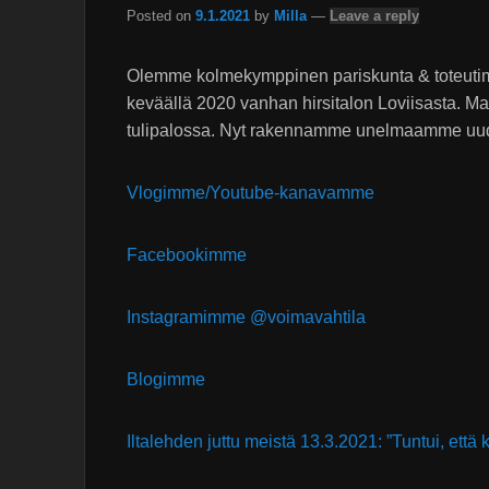
Posted on
9.1.2021
by
Milla
—
Leave a reply
Olemme kolmekymppinen pariskunta & toteu
keväällä 2020 vanhan hirsitalon Loviisasta. 
tulipalossa. Nyt rakennamme unelmaamme uu
Vlogimme/Youtube-kanavamme
Facebookimme
Instagramimme @voimavahtila
Blogimme
Iltalehden juttu meistä 13.3.2021: ”Tuntui, että