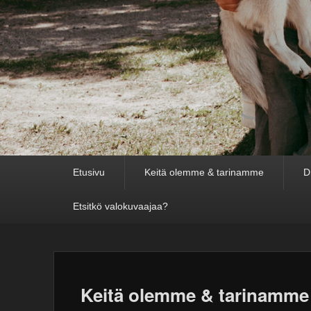
Primary
Etusivu
Keitä olemme & tarinamme
D
menu
Etsitkö valokuvaajaa?
Keitä olemme & tarinamme