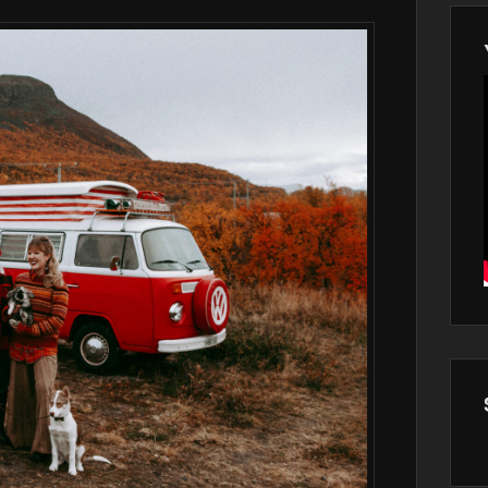
Wor
main
plugin