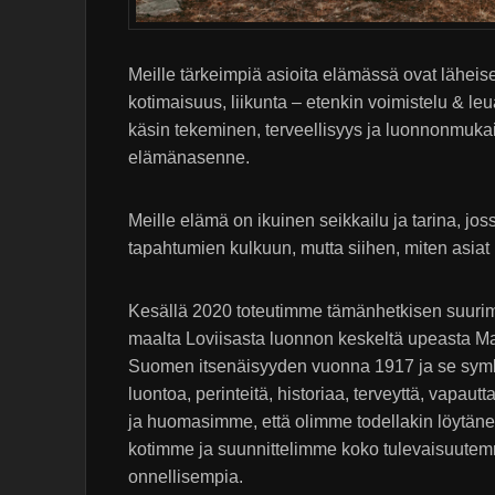
Meille tärkeimpiä asioita elämässä ovat läheiset
kotimaisuus, liikunta – etenkin voimistelu & leu
käsin tekeminen, terveellisyys ja luonnonmuka
elämänasenne.
Meille elämä on ikuinen seikkailu ja tarina, jos
tapahtumien kulkuun, mutta siihen, miten asia
Kesällä 2020 toteutimme tämänhetkisen suur
maalta Loviisasta luonnon keskeltä upeasta Ma
Suomen itsenäisyyden vuonna 1917 ja se symbo
luontoa, perinteitä, historiaa, terveyttä, vapaut
ja huomasimme, että olimme todellakin löytäne
kotimme ja suunnittelimme koko tulevaisuutem
onnellisempia.