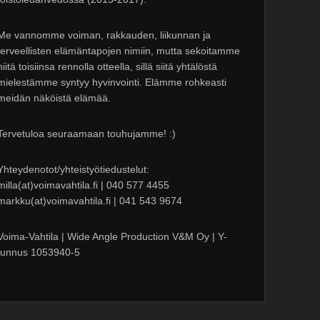
Me vannomme voiman, rakkauden, liikunnan ja
terveellisten elämäntapojen nimiin, mutta sekoitamme
niitä toisiinsa rennolla otteella, sillä siitä yhtälöstä
mielestämme syntyy hyvinvointi. Elämme rohkeasti
meidän näköistä elämää.
Tervetuloa seuraamaan touhujamme! :)
Yhteydenotot/yhteistyötiedustelut:
milla(at)voimavahtila.fi | 040 577 4455
markku(at)voimavahtila.fi | 041 543 9674
Voima-Vahtila | Wide Angle Production V&M Oy | Y-
tunnus 1053940-5