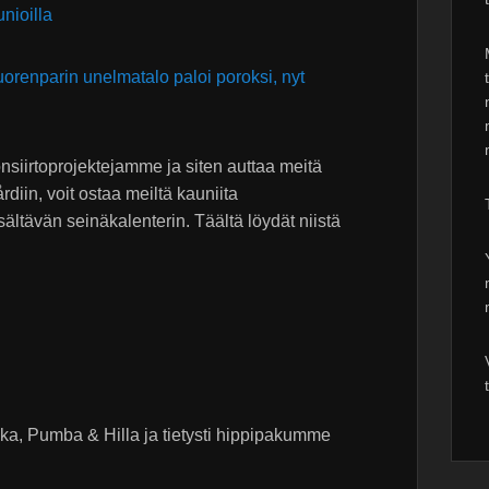
nioilla
orenparin unelmatalo paloi poroksi, nyt
onsiirtoprojektejamme ja siten auttaa meitä
iin, voit ostaa meiltä kauniita
ältävän seinäkalenterin. Täältä löydät niistä
a, Pumba & Hilla ja tietysti hippipakumme