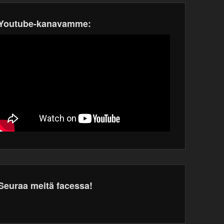
Youtube-kanavamme:
Seuraa meitä facessa!
dPress
tenance