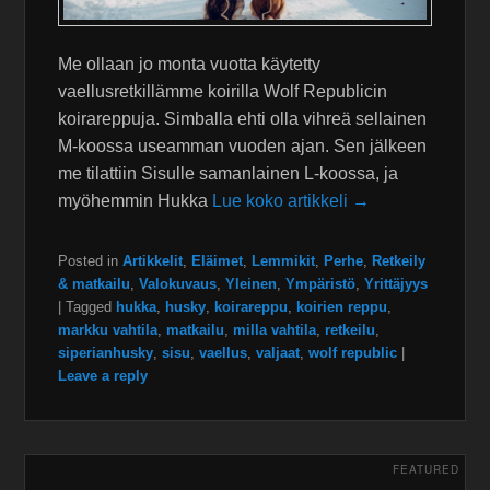
Me ollaan jo monta vuotta käytetty
vaellusretkillämme koirilla Wolf Republicin
koirareppuja. Simballa ehti olla vihreä sellainen
M-koossa useamman vuoden ajan. Sen jälkeen
me tilattiin Sisulle samanlainen L-koossa, ja
myöhemmin Hukka
Lue koko artikkeli →
Posted in
Artikkelit
,
Eläimet
,
Lemmikit
,
Perhe
,
Retkeily
& matkailu
,
Valokuvaus
,
Yleinen
,
Ympäristö
,
Yrittäjyys
|
Tagged
hukka
,
husky
,
koirareppu
,
koirien reppu
,
markku vahtila
,
matkailu
,
milla vahtila
,
retkeilu
,
siperianhusky
,
sisu
,
vaellus
,
valjaat
,
wolf republic
|
Leave a reply
FEATURED