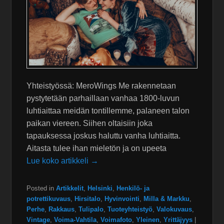
Yhteistyössä: MeroWings Me rakennetaan
pystytetään parhaillaan vanhaa 1800-luvun
luhtiaittaa meidän tontillemme, palaneen talon
paikan viereen. Siihen oltaisiin joka
tapauksessa joskus haluttu vanha luhtiaitta.
Aitasta tulee ihan mieletön ja on upeeta
Lue koko artikkeli →
Posted in
Artikkelit
,
Helsinki
,
Henkilö- ja
potrettikuvaus
,
Hirsitalo
,
Hyvinvointi
,
Milla & Markku
,
Perhe
,
Rakkaus
,
Tulipalo
,
Tuoteyhteistyö
,
Valokuvaus
,
Vintage
,
Voima-Vahtila
,
Voimafoto
,
Yleinen
,
Yrittäjyys
|