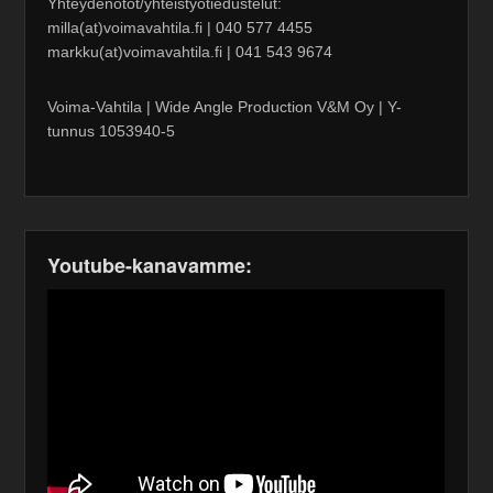
Yhteydenotot/yhteistyötiedustelut:
milla(at)voimavahtila.fi | 040 577 4455
markku(at)voimavahtila.fi | 041 543 9674
Voima-Vahtila | Wide Angle Production V&M Oy | Y-
tunnus 1053940-5
Youtube-kanavamme: