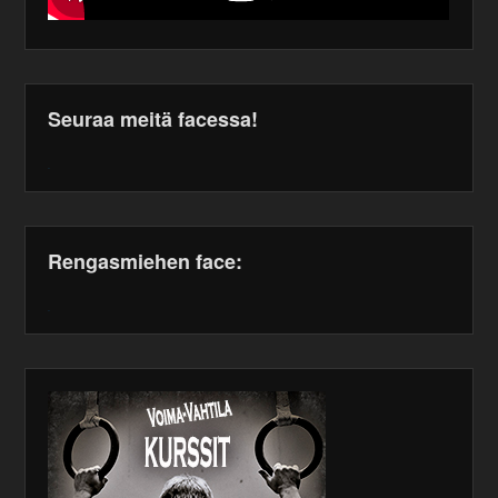
Seuraa meitä facessa!
WordPress
maintenance
plugin
Rengasmiehen face:
WordPress
maintenance
plugin