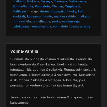
matkailu
,
Rikkaus
,
Terveys
,
Treenaus
,
Valokuvaus
,
Voima-Vahtila
,
Voimafoto
,
Yleinen
,
Ympäristö
,
Yrittäjyys
|
Tagged
drone
,
hippipaku
,
husky
,
koli
,
kuukkeli
,
kuusamo
,
luonto
,
markku vahtila
,
matkailu
,
milla vahtila
,
onnellisuus
,
ruska
,
valokuvaaja
,
valokuvaus
,
voima-vahtila
,
voimafoto
|
Leave a reply
Voima-Vahtila
Suomalaista puhdasta voimaa & rakkautta. Perinteistä
hirsirakentamista & seikkailua. Unelmia & rohkeutta
toteuttaa niitä. Luontoa & retkeilyä. Rengasvoimistelua &
leuanvetoa. Liikuntakursseja & valokuvausta. Muskeleita
& skumppaa. Suklaata & vintagea. Rikkautta, joka
perustuu rohkeuteen toteuttaa itseämme täysillä.
Tervetuloa seuraamaan touhujamme & inspiroitumaan
kanssamme!