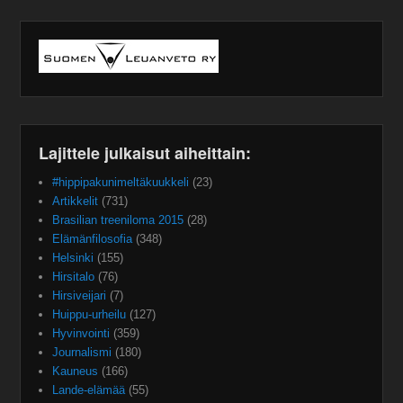
Lajittele julkaisut aiheittain:
#hippipakunimeltäkuukkeli
(23)
Artikkelit
(731)
Brasilian treeniloma 2015
(28)
Elämänfilosofia
(348)
Helsinki
(155)
Hirsitalo
(76)
Hirsiveijari
(7)
Huippu-urheilu
(127)
Hyvinvointi
(359)
Journalismi
(180)
Kauneus
(166)
Lande-elämää
(55)