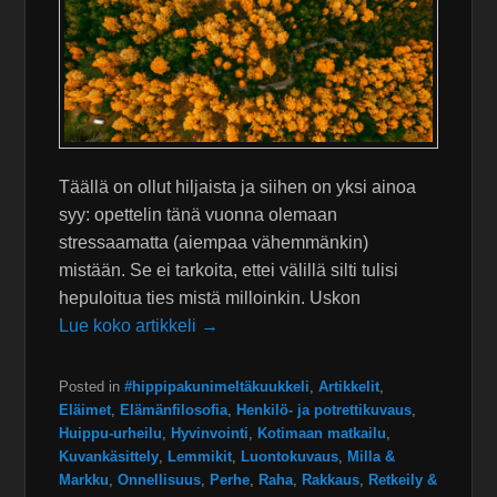
Täällä on ollut hiljaista ja siihen on yksi ainoa
syy: opettelin tänä vuonna olemaan
stressaamatta (aiempaa vähemmänkin)
mistään. Se ei tarkoita, ettei välillä silti tulisi
hepuloitua ties mistä milloinkin. Uskon
Lue koko artikkeli →
Posted in
#hippipakunimeltäkuukkeli
,
Artikkelit
,
Eläimet
,
Elämänfilosofia
,
Henkilö- ja potrettikuvaus
,
Huippu-urheilu
,
Hyvinvointi
,
Kotimaan matkailu
,
Kuvankäsittely
,
Lemmikit
,
Luontokuvaus
,
Milla &
Markku
,
Onnellisuus
,
Perhe
,
Raha
,
Rakkaus
,
Retkeily &