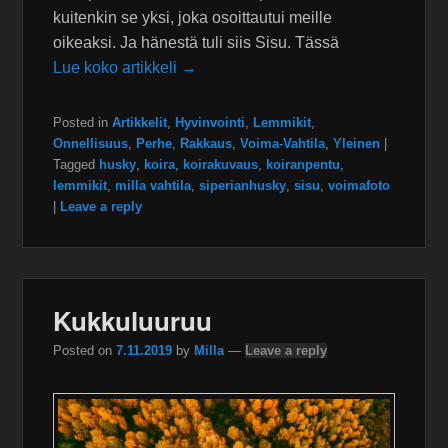
kuitenkin se yksi, joka osoittautui meille
oikeaksi. Ja hänestä tuli siis Sisu. Tässä
Lue koko artikkeli →
Posted in
Artikkelit
,
Hyvinvointi
,
Lemmikit
,
Onnellisuus
,
Perhe
,
Rakkaus
,
Voima-Vahtila
,
Yleinen
|
Tagged
husky
,
koira
,
koirakuvaus
,
koiranpentu
,
lemmikit
,
milla vahtila
,
siperianhusky
,
sisu
,
voimafoto
|
Leave a reply
Kukkuluuruu
Posted on
7.11.2019
by
Milla
—
Leave a reply