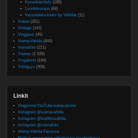
Kuvankäsittely
(188)
Luontokuvaus
(69)
Varusteleka-looks by Vahtilat
(11)
Videot
(251)
Vintage
(143)
Vloggaus
(45)
Voima-Vahtila
(444)
Voimafoto
(221)
Yleinen
(1 038)
Ympäristö
(199)
Yrittäjyys
(308)
Linkit
Vlogimme/YouTube-kanavamme
Instagram @voimavahtila
Instagram @markkuvahtila
Instagram @voimafoto
Voima-Vahtila Facessa
Markun rengasmies-urheilijasivu facebookissa