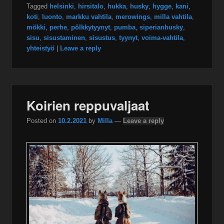
Tagged
helsinki
,
hirsitalo
,
hukka
,
husky
,
hygge
,
kani
,
koti
,
luonto
,
markku vahtila
,
merowings
,
milla vahtila
,
mökki
,
perhe
,
pölkkytyynyt
,
pumba
,
siperianhusky
,
sisu
,
sisustaminen
,
sisustus
,
tyynyt
,
voima-vahtila
,
yhteistyö
|
Leave a reply
Koirien reppuvaljaat
Posted on
10.2.2021
by
Milla
—
Leave a reply