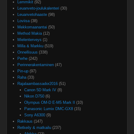
Lemmikit
(92)
Leuanveto-joulukalenteri
(30)
Leuanvetohaaste
(98)
Loviisa
(38)
Mekkomaanantai
(50)
Method Makia
(12)
Mielenterveys
(1)
Milla & Markku
(519)
Onnellisuus
(338)
Perhe
(242)
Perinnerakentaminen
(47)
Pin-up
(97)
Raha
(33)
Rajalaambassador2016
(51)
Canon 5D Mark IV
(8)
Nikon D750
(6)
Olympus OM-D E-M5 Mark II
(10)
Panasonic Lumix DMC-GX8
(15)
Sony A6300
(9)
Rakkaus
(147)
Retkeily & matkailu
(237)
Afrikka
(23)