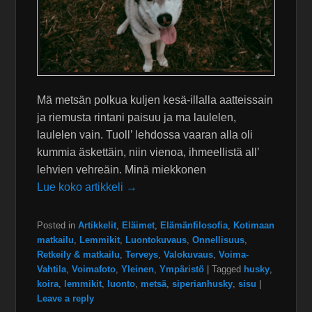
Mä metsän polkua kuljen kesä-illalla aatteissain
ja riemusta rintani paisuu ja ma laulelen,
laulelen vain. Tuoll’ lehdossa vaaran alla oli
kummia äskettäin, niin vienoa, ihmeellistä all’
lehvien vehreäin. Minä miekkonen
Lue koko artikkeli →
Posted in
Artikkelit
,
Eläimet
,
Elämänfilosofia
,
Kotimaan
matkailu
,
Lemmikit
,
Luontokuvaus
,
Onnellisuus
,
Retkeily & matkailu
,
Terveys
,
Valokuvaus
,
Voima-
Vahtila
,
Voimafoto
,
Yleinen
,
Ympäristö
|
Tagged
husky
,
koira
,
lemmikit
,
luonto
,
metsä
,
siperianhusky
,
sisu
|
Leave a reply