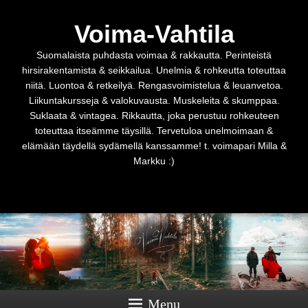
Voima-Vahtila
Suomalaista puhdasta voimaa & rakkautta. Perinteistä
hirsirakentamista & seikkailua. Unelmia & rohkeutta toteuttaa
niitä. Luontoa & retkeilyä. Rengasvoimistelua & leuanvetoa.
Liikuntakursseja & valokuvausta. Muskeleita & skumppaa.
Suklaata & vintagea. Rikkautta, joka perustuu rohkeuteen
toteuttaa itseämme täysillä. Tervetuloa unelmoimaan &
elämään täydellä sydämellä kanssamme! t. voimapari Milla &
Markku :)
Menu