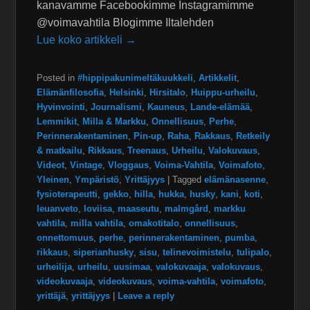
kanavamme Facebookimme Instagramimme
@voimavahtila Blogimme Iltalehden
Lue koko artikkeli →
Posted in
#hippipakunimeltäkuukkeli
,
Artikkelit
,
Elämänfilosofia
,
Helsinki
,
Hirsitalo
,
Huippu-urheilu
,
Hyvinvointi
,
Journalismi
,
Kauneus
,
Lande-elämää
,
Lemmikit
,
Milla & Markku
,
Onnellisuus
,
Perhe
,
Perinnerakentaminen
,
Pin-up
,
Raha
,
Rakkaus
,
Retkeily
& matkailu
,
Rikkaus
,
Treenaus
,
Urheilu
,
Valokuvaus
,
Videot
,
Vintage
,
Vloggaus
,
Voima-Vahtila
,
Voimafoto
,
Yleinen
,
Ympäristö
,
Yrittäjyys
|
Tagged
elämänasenne
,
fysioterapeutti
,
gekko
,
hilla
,
hukka
,
husky
,
kani
,
koti
,
leuanveto
,
loviisa
,
maaseutu
,
malmgård
,
markku
vahtila
,
milla vahtila
,
omakotitalo
,
onnellisuus
,
onnettomuus
,
perhe
,
perinnerakentaminen
,
pumba
,
rikkaus
,
siperianhusky
,
sisu
,
telinevoimistelu
,
tulipalo
,
urheilija
,
urheilu
,
uusimaa
,
valokuvaaja
,
valokuvaus
,
videokuvaaja
,
videokuvaus
,
voima-vahtila
,
voimafoto
,
yrittäjä
,
yrittäjyys
|
Leave a reply