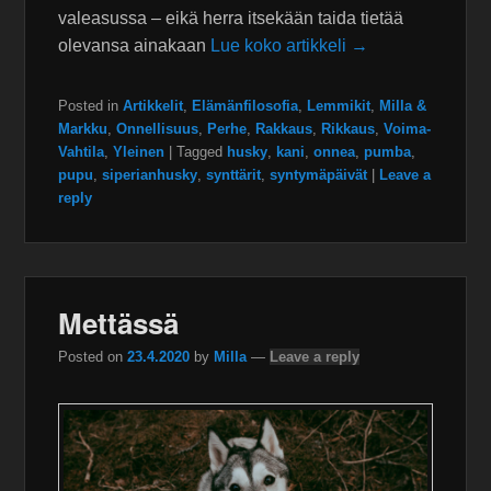
valeasussa – eikä herra itsekään taida tietää
olevansa ainakaan
Lue koko artikkeli →
Posted in
Artikkelit
,
Elämänfilosofia
,
Lemmikit
,
Milla &
Markku
,
Onnellisuus
,
Perhe
,
Rakkaus
,
Rikkaus
,
Voima-
Vahtila
,
Yleinen
|
Tagged
husky
,
kani
,
onnea
,
pumba
,
pupu
,
siperianhusky
,
synttärit
,
syntymäpäivät
|
Leave a
reply
Mettässä
Posted on
23.4.2020
by
Milla
—
Leave a reply