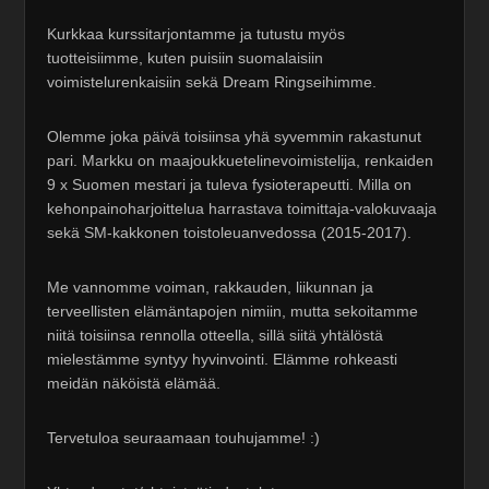
Kurkkaa kurssitarjontamme ja tutustu myös
tuotteisiimme, kuten puisiin suomalaisiin
voimistelurenkaisiin sekä Dream Ringseihimme.
Olemme joka päivä toisiinsa yhä syvemmin rakastunut
pari. Markku on maajoukkuetelinevoimistelija, renkaiden
9 x Suomen mestari ja tuleva fysioterapeutti. Milla on
kehonpainoharjoittelua harrastava toimittaja-valokuvaaja
sekä SM-kakkonen toistoleuanvedossa (2015-2017).
Me vannomme voiman, rakkauden, liikunnan ja
terveellisten elämäntapojen nimiin, mutta sekoitamme
niitä toisiinsa rennolla otteella, sillä siitä yhtälöstä
mielestämme syntyy hyvinvointi. Elämme rohkeasti
meidän näköistä elämää.
Tervetuloa seuraamaan touhujamme! :)