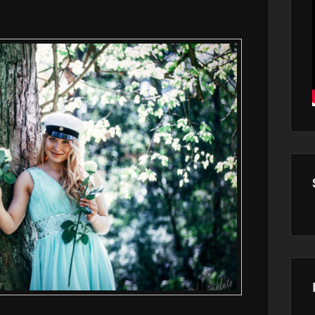
Wor
main
plugin