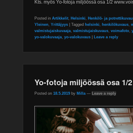
Kts. myös Yo-fotoja miljöössä osa 1/2 www.voim
Posted in
Artikkelit
,
Helsinki
,
Henkilö- ja potrettikuvau
Yleinen
,
Yrittäjyys
|
Tagged
helsinki
,
henkilökuvaus
,
m
valmistujaiskuvaaja
,
valmistujaiskuvaus
,
voimafoto
,
yo-valokuvaaja
,
yo-valokuvaus
|
Leave a reply
Yo-fotoja miljöössä osa 1/2
Posted on
18.5.2019
by
Milla
—
Leave a reply