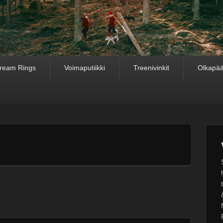
ream Rings
Voimaputiikki
Treenivinkit
Olkapää