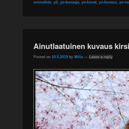
voimafoto
,
yö
,
yo-kuvaaja
,
yo-kuvat
,
yo-kuvaus
,
yo-va
Ainutlaatuinen kuvaus kirs
Posted on
10.5.2019
by
Milla
—
Leave a reply