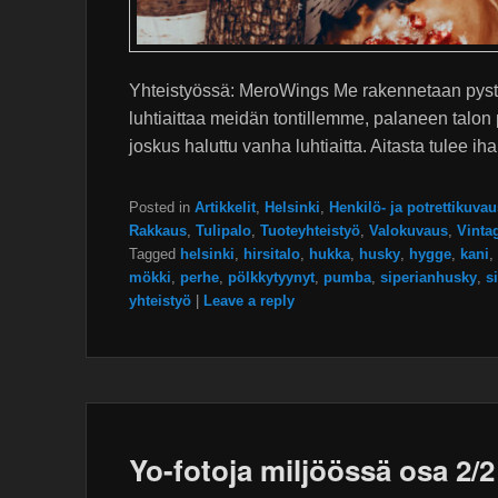
Yhteistyössä: MeroWings Me rakennetaan pyst
luhtiaittaa meidän tontillemme, palaneen talon 
joskus haluttu vanha luhtiaitta. Aitasta tulee i
Posted in
Artikkelit
,
Helsinki
,
Henkilö- ja potrettikuvau
Rakkaus
,
Tulipalo
,
Tuoteyhteistyö
,
Valokuvaus
,
Vinta
Tagged
helsinki
,
hirsitalo
,
hukka
,
husky
,
hygge
,
kani
,
mökki
,
perhe
,
pölkkytyynyt
,
pumba
,
siperianhusky
,
s
yhteistyö
|
Leave a reply
Yo-fotoja miljöössä osa 2/2