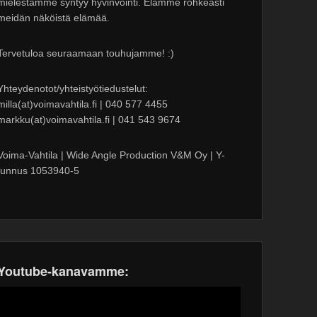
mielestämme syntyy hyvinvointi. Elämme rohkeasti
meidän näköistä elämää.
Tervetuloa seuraamaan touhujamme! :)
Yhteydenotot/yhteistyötiedustelut:
milla(at)voimavahtila.fi | 040 577 4455
markku(at)voimavahtila.fi | 041 543 9674
Voima-Vahtila | Wide Angle Production V&M Oy | Y-
tunnus 1053940-5
Youtube-kanavamme: