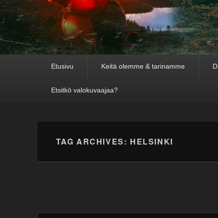
Primary
Etusivu
Keitä olemme & tarinamme
D
menu
Etsitkö valokuvaajaa?
TAG ARCHIVES:
HELSINKI