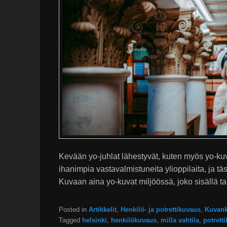
Kevään yo-juhlat lähestyvät, kuten myös yo-ku
ihanimpia vastavalmistuneita ylioppilaita, ja tä
Kuvaan aina yo-kuvat miljöössä, joko sisällä ta
Posted in
Artikkelit
,
Henkilö- ja potrettikuvaus
,
Kuvank
Tagged
helsinki
,
henkilökuvaus
,
milla vahtila
,
potrett