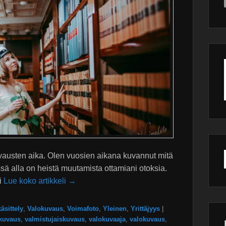
vausten aika. Olen vuosien aikana kuvannut mitä
ssä alla on heistä muutamista ottamiani otoksia.
i
Lue koko artikkeli →
äsittely
,
Valokuvaus
,
Voimafoto
,
Yleinen
,
Yrittäjyys
|
ikuvaus
,
valmistujaiskuvaus
,
valokuvaaja
,
valokuvaus
,