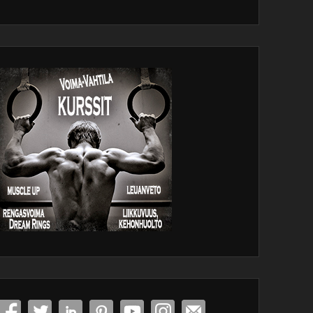
dPress
tenance