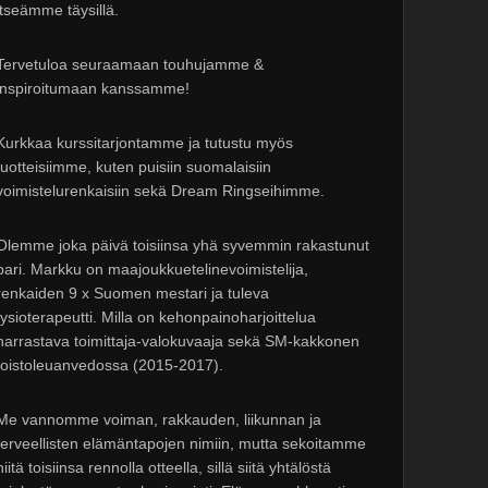
itseämme täysillä.
Tervetuloa seuraamaan touhujamme &
inspiroitumaan kanssamme!
Kurkkaa kurssitarjontamme ja tutustu myös
tuotteisiimme, kuten puisiin suomalaisiin
voimistelurenkaisiin sekä Dream Ringseihimme.
Olemme joka päivä toisiinsa yhä syvemmin rakastunut
pari. Markku on maajoukkuetelinevoimistelija,
renkaiden 9 x Suomen mestari ja tuleva
fysioterapeutti. Milla on kehonpainoharjoittelua
harrastava toimittaja-valokuvaaja sekä SM-kakkonen
toistoleuanvedossa (2015-2017).
Me vannomme voiman, rakkauden, liikunnan ja
terveellisten elämäntapojen nimiin, mutta sekoitamme
niitä toisiinsa rennolla otteella, sillä siitä yhtälöstä