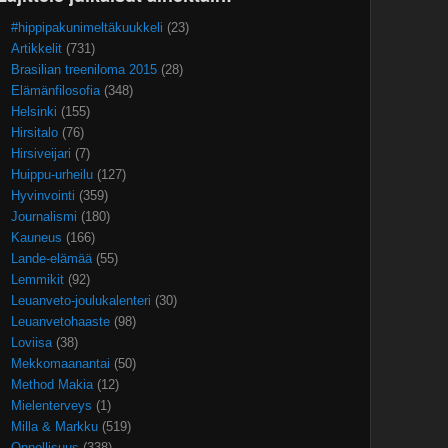
#hippipakunimeltäkuukkeli
(23)
Artikkelit
(731)
Brasilian treeniloma 2015
(28)
Elämänfilosofia
(348)
Helsinki
(155)
Hirsitalo
(76)
Hirsiveijari
(7)
Huippu-urheilu
(127)
Hyvinvointi
(359)
Journalismi
(180)
Kauneus
(166)
Lande-elämää
(55)
Lemmikit
(92)
Leuanveto-joulukalenteri
(30)
Leuanvetohaaste
(98)
Loviisa
(38)
Mekkomaanantai
(50)
Method Makia
(12)
Mielenterveys
(1)
Milla & Markku
(519)
Onnellisuus
(338)