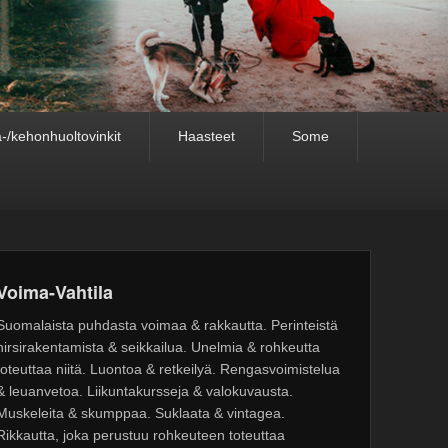
-/kehonhuoltovinkit
Haasteet
Some
Voima-Vahtila
Suomalaista puhdasta voimaa & rakkautta. Perinteistä
hirsirakentamista & seikkailua. Unelmia & rohkeutta
toteuttaa niitä. Luontoa & retkeilyä. Rengasvoimistelua
& leuanvetoa. Liikuntakursseja & valokuvausta.
Muskeleita & skumppaa. Suklaata & vintagea.
Rikkautta, joka perustuu rohkeuteen toteuttaa