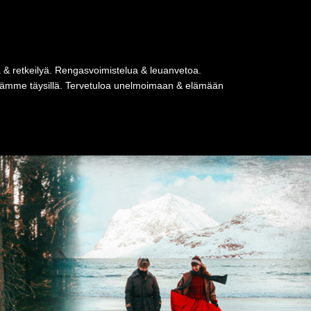
a & retkeilyä. Rengasvoimistelua & leuanvetoa.
tseämme täysillä. Tervetuloa unelmoimaan & elämään