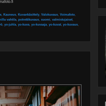
afoto.fi
Wor
main
plugin
s
,
Kauneus
,
Kuvankäsittely
,
Valokuvaus
,
Voimafoto
,
illa vahtila
,
potrettikuvaus
,
suomi
,
valmistujaiset
,
yö
,
yo-juhla
,
yo-kuva
,
yo-kuvaaja
,
yo-kuvat
,
yo-kuvaus
,