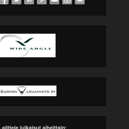
Lajittele julkaisut aiheittain: