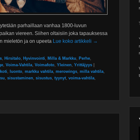
ytetään parhaillaan vanhaa 1800-luvun
paikan viereen. Siihen oltaisiin joka tapauksessa
han mieletön ja on upeeta
Lue koko artikkeli →
s
,
Hirsitalo
,
Hyvinvointi
,
Milla & Markku
,
Perhe
,
ge
,
Voima-Vahtila
,
Voimafoto
,
Yleinen
,
Yrittäjyys
|
koti
,
luonto
,
markku vahtila
,
merowings
,
milla vahtila
,
isu
,
sisustaminen
,
sisustus
,
tyynyt
,
voima-vahtila
,