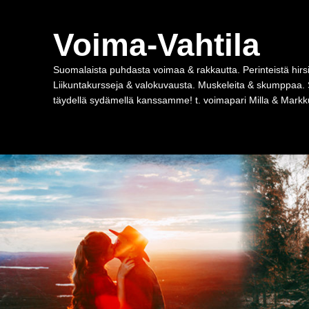
Voima-Vahtila
Suomalaista puhdasta voimaa & rakkautta. Perinteistä hirsi
Liikuntakursseja & valokuvausta. Muskeleita & skumppaa. 
täydellä sydämellä kanssamme! t. voimapari Milla & Markku