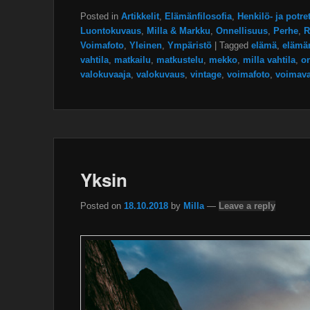
Posted in
Artikkelit
,
Elämänfilosofia
,
Henkilö- ja potre
Luontokuvaus
,
Milla & Markku
,
Onnellisuus
,
Perhe
,
R
Voimafoto
,
Yleinen
,
Ympäristö
|
Tagged
elämä
,
elämän
vahtila
,
matkailu
,
matkustelu
,
mekko
,
milla vahtila
,
o
valokuvaaja
,
valokuvaus
,
vintage
,
voimafoto
,
voimava
Yksin
Posted on
18.10.2018
by
Milla
—
Leave a reply