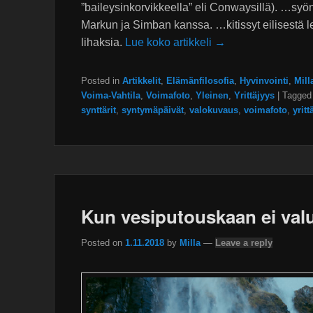
”baileysinkorvikkeella” eli Conwaysillä). …syö
Markun ja Simban kanssa. …kitissyt eilisestä l
lihaksia.
Lue koko artikkeli →
Posted in
Artikkelit
,
Elämänfilosofia
,
Hyvinvointi
,
Mill
Voima-Vahtila
,
Voimafoto
,
Yleinen
,
Yrittäjyys
|
Tagged
synttärit
,
syntymäpäivät
,
valokuvaus
,
voimafoto
,
yritt
Kun vesiputouskaan ei valu
Posted on
1.11.2018
by
Milla
—
Leave a reply