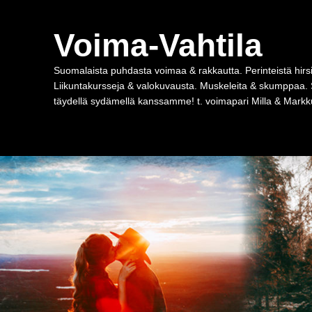
Voima-Vahtila
Suomalaista puhdasta voimaa & rakkautta. Perinteistä hirsi
Liikuntakursseja & valokuvausta. Muskeleita & skumppaa. 
täydellä sydämellä kanssamme! t. voimapari Milla & Markku