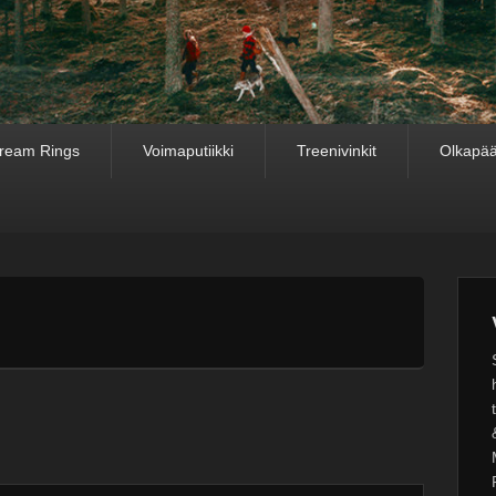
ream Rings
Voimaputiikki
Treenivinkit
Olkapää