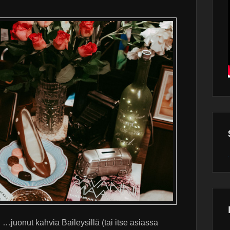
Wor
main
plugin
juonut kahvia Baileysillä (tai itse asiassa