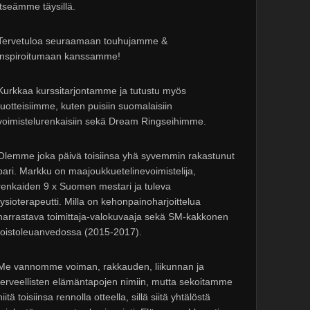
itseämme täysillä.
Tervetuloa seuraamaan touhujamme &
inspiroitumaan kanssamme!
Kurkkaa kurssitarjontamme ja tutustu myös
tuotteisiimme, kuten puisiin suomalaisiin
voimistelurenkaisiin sekä Dream Ringseihimme.
Olemme joka päivä toisiinsa yhä syvemmin rakastunut
pari. Markku on maajoukkuetelinevoimistelija,
renkaiden 9 x Suomen mestari ja tuleva
fysioterapeutti. Milla on kehonpainoharjoittelua
harrastava toimittaja-valokuvaaja sekä SM-kakkonen
toistoleuanvedossa (2015-2017).
Me vannomme voiman, rakkauden, liikunnan ja
terveellisten elämäntapojen nimiin, mutta sekoitamme
niitä toisiinsa rennolla otteella, sillä siitä yhtälöstä