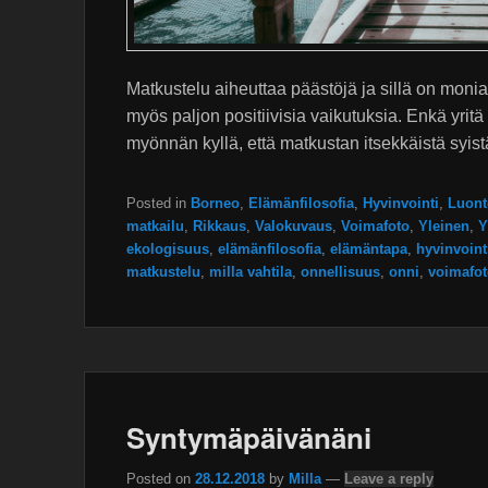
Matkustelu aiheuttaa päästöjä ja sillä on monia 
myös paljon positiivisia vaikutuksia. Enkä yritä
myönnän kyllä, että matkustan itsekkäistä syist
Posted in
Borneo
,
Elämänfilosofia
,
Hyvinvointi
,
Luont
matkailu
,
Rikkaus
,
Valokuvaus
,
Voimafoto
,
Yleinen
,
Y
ekologisuus
,
elämänfilosofia
,
elämäntapa
,
hyvinvoint
matkustelu
,
milla vahtila
,
onnellisuus
,
onni
,
voimafo
Syntymäpäivänäni
Posted on
28.12.2018
by
Milla
—
Leave a reply