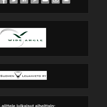
Lajittele julkaisut aiheittain: