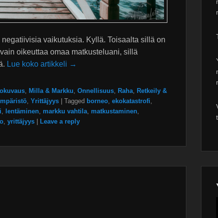
negatiivisia vaikutuksia. Kyllä. Toisaalta sillä on
 vain oikeuttaa omaa matkusteluani, sillä
ä.
Lue koko artikkeli →
okuvaus
,
Milla & Markku
,
Onnellisuus
,
Raha
,
Retkeily &
mpäristö
,
Yrittäjyys
|
Tagged
borneo
,
ekokatastrofi
,
i
,
lentäminen
,
markku vahtila
,
matkustaminen
,
to
,
yrittäjyys
|
Leave a reply