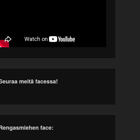
Seuraa meitä facessa!
dPress
tenance
Rengasmiehen face: