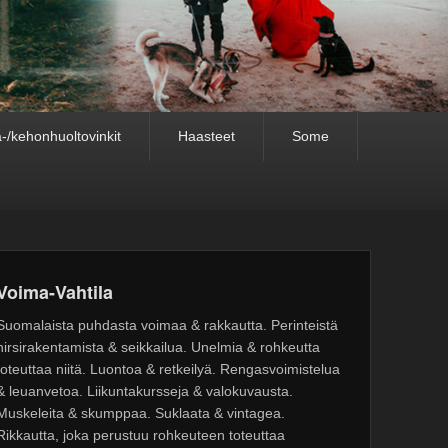
-/kehonhuoltovinkit
Haasteet
Some
Voima-Vahtila
Suomalaista puhdasta voimaa & rakkautta. Perinteistä
hirsirakentamista & seikkailua. Unelmia & rohkeutta
toteuttaa niitä. Luontoa & retkeilyä. Rengasvoimistelua
& leuanvetoa. Liikuntakursseja & valokuvausta.
Muskeleita & skumppaa. Suklaata & vintagea.
Rikkautta, joka perustuu rohkeuteen toteuttaa