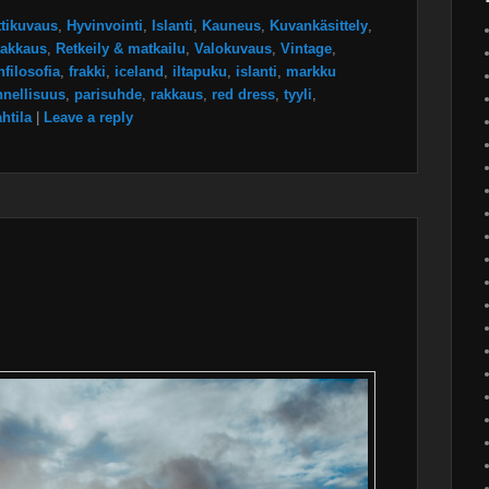
ttikuvaus
,
Hyvinvointi
,
Islanti
,
Kauneus
,
Kuvankäsittely
,
akkaus
,
Retkeily & matkailu
,
Valokuvaus
,
Vintage
,
filosofia
,
frakki
,
iceland
,
iltapuku
,
islanti
,
markku
nnellisuus
,
parisuhde
,
rakkaus
,
red dress
,
tyyli
,
htila
|
Leave a reply