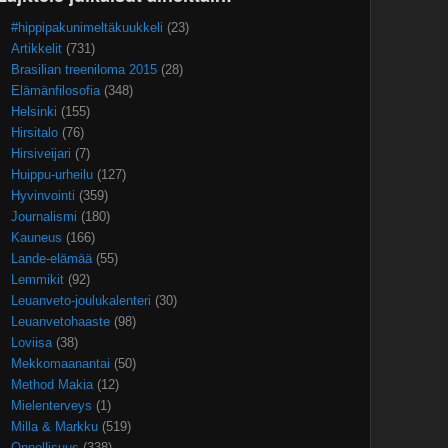
#hippipakunimeltäkuukkeli
(23)
Artikkelit
(731)
Brasilian treeniloma 2015
(28)
Elämänfilosofia
(348)
Helsinki
(155)
Hirsitalo
(76)
Hirsiveijari
(7)
Huippu-urheilu
(127)
Hyvinvointi
(359)
Journalismi
(180)
Kauneus
(166)
Lande-elämää
(55)
Lemmikit
(92)
Leuanveto-joulukalenteri
(30)
Leuanvetohaaste
(98)
Loviisa
(38)
Mekkomaanantai
(50)
Method Makia
(12)
Mielenterveys
(1)
Milla & Markku
(519)
Onnellisuus
(338)