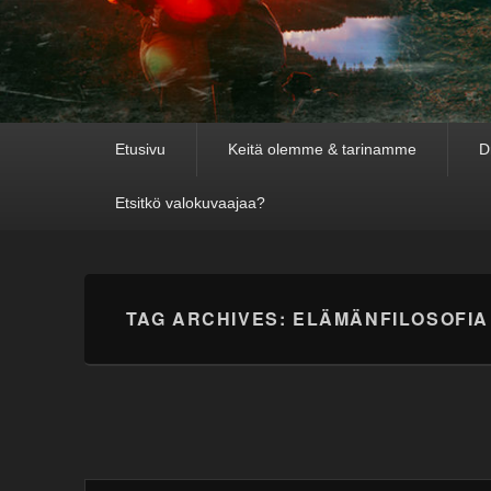
Primary
Etusivu
Keitä olemme & tarinamme
D
menu
Etsitkö valokuvaajaa?
TAG ARCHIVES:
ELÄMÄNFILOSOFIA