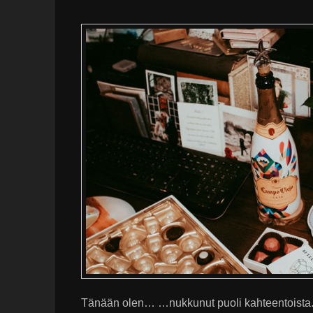
Tänään olen… …nukkunut puoli kahteentoista. …