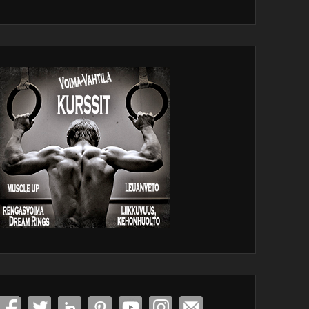
dPress
tenance