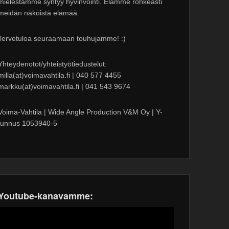
mielestämme syntyy hyvinvointi. Elämme rohkeasti
meidän näköistä elämää.
Tervetuloa seuraamaan touhujamme! :)
Yhteydenotot/yhteistyötiedustelut:
milla(at)voimavahtila.fi | 040 577 4455
markku(at)voimavahtila.fi | 041 543 9674
Voima-Vahtila | Wide Angle Production V&M Oy | Y-
tunnus 1053940-5
Youtube-kanavamme: