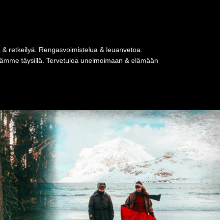
a & retkeilyä. Rengasvoimistelua & leuanvetoa.
tseämme täysillä. Tervetuloa unelmoimaan & elämään