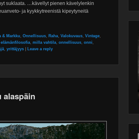
nyt suklaata. …kävellyt pienen kävelylenkin
Wor
main
plugin
euanveto- ja kyykkytreenistä kipeytyneitä
a & Markku
,
Onnellisuus
,
Raha
,
Valokuvaus
,
Vintage
,
elämänfilosofia
,
milla vahtila
,
onnellisuus
,
onni
,
äjä
,
yrittäjyys
|
Leave a reply
 alaspäin