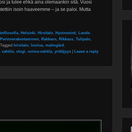
i ja tulee ehkä aina olemaankin sitä. Vuosi
Wor
main
plugin
tettiin isoin haaveemme – ja se paloi. Mutta
nfilosofia
,
Helsinki
,
Hirsitalo
,
Hyvinvointi
,
Lande-
Perinnerakentaminen
,
Rakkaus
,
Rikkaus
,
Tulipalo
,
Tagged
hirsitalo
,
loviisa
,
malmgård
,
,
vahtila
,
vlogi
,
voima-vahtila
,
yrittäjyys
|
Leave a reply