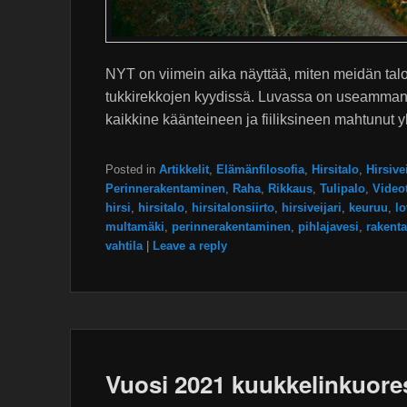
NYT on viimein aika näyttää, miten meidän tal
tukkirekkojen kyydissä. Luvassa on useamman v
kaikkine käänteineen ja fiiliksineen mahtunut 
Posted in
Artikkelit
,
Elämänfilosofia
,
Hirsitalo
,
Hirsivei
Perinnerakentaminen
,
Raha
,
Rikkaus
,
Tulipalo
,
Video
hirsi
,
hirsitalo
,
hirsitalonsiirto
,
hirsiveijari
,
keuruu
,
lo
multamäki
,
perinnerakentaminen
,
pihlajavesi
,
rakent
vahtila
|
Leave a reply
Vuosi 2021 kuukkelinkuores