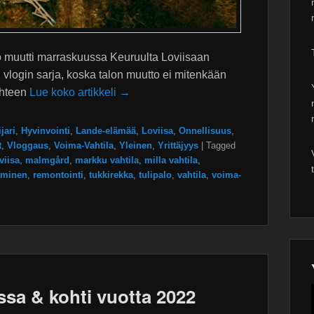
o muutti marraskuussa Keuruulta Loviisaan
login sarja, koska talon muutto ei mitenkään
yhteen
Lue koko artikkeli →
jari
,
Hyvinvointi
,
Lande-elämää
,
Loviisa
,
Onnellisuus
,
t
,
Vloggaus
,
Voima-Vahtila
,
Yleinen
,
Yrittäjyys
|
Tagged
viisa
,
malmgård
,
markku vahtila
,
milla vahtila
,
aminen
,
remontointi
,
tukkirekka
,
tulipalo
,
vahtila
,
voima-
sa & kohti vuotta 2022