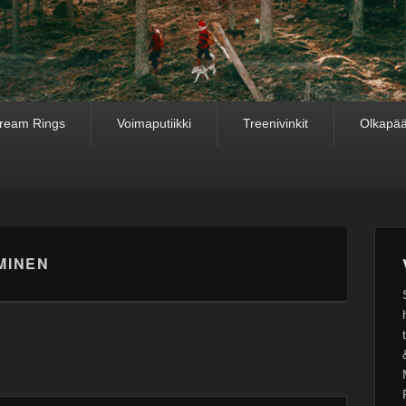
ream Rings
Voimaputiikki
Treenivinkit
Olkapää
MINEN