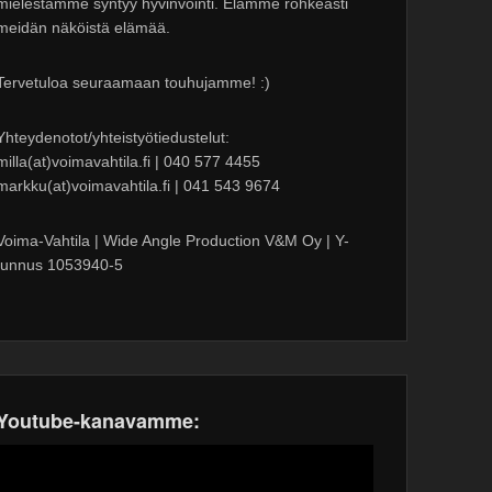
mielestämme syntyy hyvinvointi. Elämme rohkeasti
meidän näköistä elämää.
Tervetuloa seuraamaan touhujamme! :)
Yhteydenotot/yhteistyötiedustelut:
milla(at)voimavahtila.fi | 040 577 4455
markku(at)voimavahtila.fi | 041 543 9674
Voima-Vahtila | Wide Angle Production V&M Oy | Y-
tunnus 1053940-5
Youtube-kanavamme: