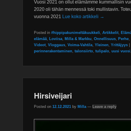
Vuosi 2021 on ollut elämämme kummallisin vuos
2020 oli tähän mennessä toki mullistavin. Toteu
vuonna 2021
Lue koko artikkeli →
Posted in
#hippipakunimeltäkuukkeli
,
Artikkelit
,
Elämä
elämää
,
Loviisa
,
Milla & Markku
,
Onnellisuus
,
Perhe
,
Videot
,
Vloggaus
,
Voima-Vahtila
,
Yleinen
,
Yrittäjyys
|
perinnerakentaminen
,
talonsiirto
,
tulipalo
,
uusi vuosi
Hirsiveijari
Posted on
12.12.2021
by
Milla
—
Leave a reply