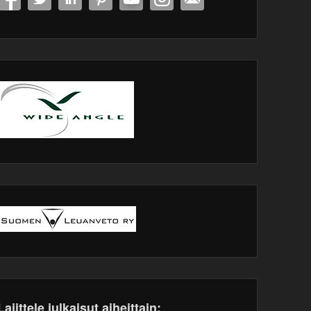
Lajittele julkaisut aiheittain: