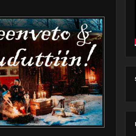
Wor
main
plugin