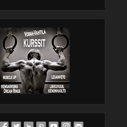
dPress
tenance