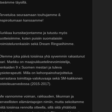
itseämme täysillä.
Tervetuloa seuraamaan touhujamme &
inspiroitumaan kanssamme!
Kurkkaa kurssitarjontamme ja tutustu myös
tuotteisiimme, kuten puisiin suomalaisiin
voimistelurenkaisiin sekä Dream Ringseihimme.
Olemme joka päivä toisiinsa yhä syvemmin rakastunut
pari. Markku on maajoukkuetelinevoimistelija,
renkaiden 9 x Suomen mestari ja tuleva
fysioterapeutti. Milla on kehonpainoharjoittelua
harrastava toimittaja-valokuvaaja sekä SM-kakkonen
toistoleuanvedossa (2015-2017).
Me vannomme voiman, rakkauden, liikunnan ja
terveellisten elämäntapojen nimiin, mutta sekoitamme
niitä toisiinsa rennolla otteella, sillä siitä yhtälöstä