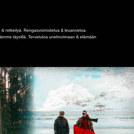
a & retkeilyä. Rengasvoimistelua & leuanvetoa.
tseämme täysillä. Tervetuloa unelmoimaan & elämään