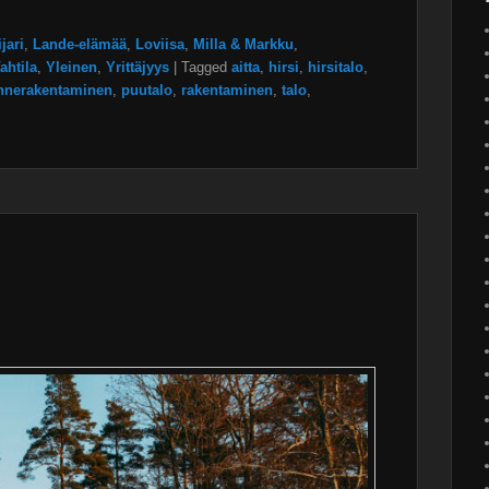
jari
,
Lande-elämää
,
Loviisa
,
Milla & Markku
,
ahtila
,
Yleinen
,
Yrittäjyys
|
Tagged
aitta
,
hirsi
,
hirsitalo
,
nnerakentaminen
,
puutalo
,
rakentaminen
,
talo
,