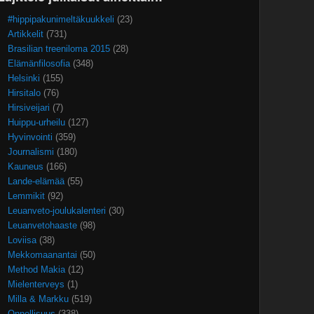
#hippipakunimeltäkuukkeli
(23)
Artikkelit
(731)
Brasilian treeniloma 2015
(28)
Elämänfilosofia
(348)
Helsinki
(155)
Hirsitalo
(76)
Hirsiveijari
(7)
Huippu-urheilu
(127)
Hyvinvointi
(359)
Journalismi
(180)
Kauneus
(166)
Lande-elämää
(55)
Lemmikit
(92)
Leuanveto-joulukalenteri
(30)
Leuanvetohaaste
(98)
Loviisa
(38)
Mekkomaanantai
(50)
Method Makia
(12)
Mielenterveys
(1)
Milla & Markku
(519)
Onnellisuus
(338)