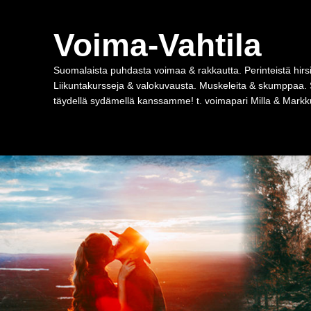
Voima-Vahtila
Suomalaista puhdasta voimaa & rakkautta. Perinteistä hirsi
Liikuntakursseja & valokuvausta. Muskeleita & skumppaa. 
täydellä sydämellä kanssamme! t. voimapari Milla & Markku