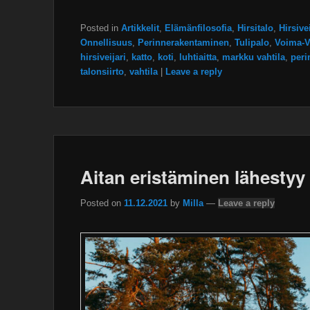
Posted in
Artikkelit
,
Elämänfilosofia
,
Hirsitalo
,
Hirsivei
Onnellisuus
,
Perinnerakentaminen
,
Tulipalo
,
Voima-V
hirsiveijari
,
katto
,
koti
,
luhtiaitta
,
markku vahtila
,
peri
talonsiirto
,
vahtila
|
Leave a reply
Aitan eristäminen lähestyy
Posted on
11.12.2021
by
Milla
—
Leave a reply