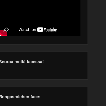
Seuraa meitä facessa!
dPress
tenance
Rengasmiehen face: