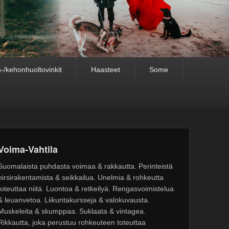
-/kehonhuoltovinkit
Haasteet
Some
Voima-Vahtila
Suomalaista puhdasta voimaa & rakkautta. Perinteistä
hirsirakentamista & seikkailua. Unelmia & rohkeutta
toteuttaa niitä. Luontoa & retkeilyä. Rengasvoimistelua
& leuanvetoa. Liikuntakursseja & valokuvausta.
Muskeleita & skumppaa. Suklaata & vintagea.
Rikkautta, joka perustuu rohkeuteen toteuttaa