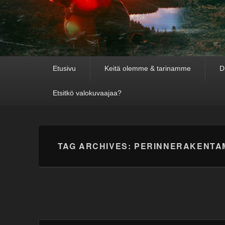
Primary
Etusivu
Keitä olemme & tarinamme
D
menu
Etsitkö valokuvaajaa?
TAG ARCHIVES:
PERINNERAKENTA