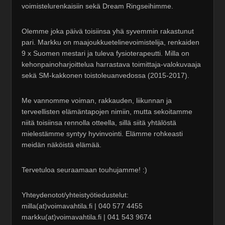
voimistelurenkaisiin sekä Dream Ringseihimme.
Olemme joka päivä toisiinsa yhä syvemmin rakastunut
pari. Markku on maajoukkuetelinevoimistelija, renkaiden
9 x Suomen mestari ja tuleva fysioterapeutti. Milla on
kehonpainoharjoittelua harrastava toimittaja-valokuvaaja
sekä SM-kakkonen toistoleuanvedossa (2015-2017).
Me vannomme voiman, rakkauden, liikunnan ja
terveellisten elämäntapojen nimiin, mutta sekoitamme
niitä toisiinsa rennolla otteella, sillä siitä yhtälöstä
mielestämme syntyy hyvinvointi. Elämme rohkeasti
meidän näköistä elämää.
Tervetuloa seuraamaan touhujamme! :)
Yhteydenotot/yhteistyötiedustelut:
milla(at)voimavahtila.fi | 040 577 4455
markku(at)voimavahtila.fi | 041 543 9674