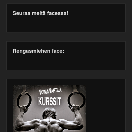
Seuraa meitä facessa!
WordPress
maintenance
plugin
Rengasmiehen face:
WordPress
maintenance
plugin