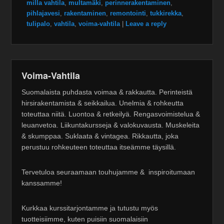
milla vahtila
,
multamäki
,
perinnerakentaminen
,
pihlajavesi
,
rakentaminen
,
remontointi
,
tukkirekka
,
tulipalo
,
vahtila
,
voima-vahtila
|
Leave a reply
Voima-Vahtila
Suomalaista puhdasta voimaa & rakkautta. Perinteistä
hirsirakentamista & seikkailua. Unelmia & rohkeutta
toteuttaa niitä. Luontoa & retkeilyä. Rengasvoimistelua &
leuanvetoa. Liikuntakursseja & valokuvausta. Muskeleita
& skumppaa. Suklaata & vintagea. Rikkautta, joka
perustuu rohkeuteen toteuttaa itseämme täysillä.
Tervetuloa seuraamaan touhujamme & inspiroitumaan
kanssamme!
Kurkkaa kurssitarjontamme ja tutustu myös
tuotteisiimme, kuten puisiin suomalaisiin