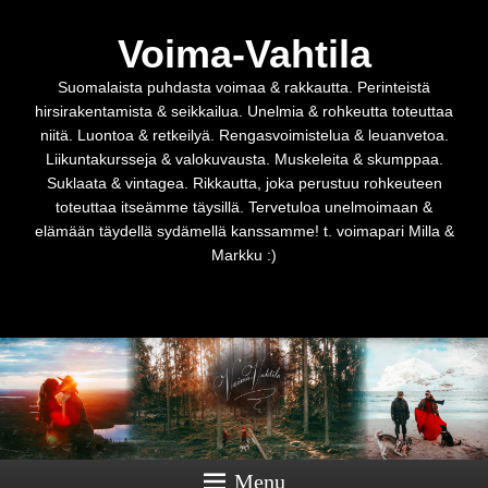
Voima-Vahtila
Suomalaista puhdasta voimaa & rakkautta. Perinteistä
hirsirakentamista & seikkailua. Unelmia & rohkeutta toteuttaa
niitä. Luontoa & retkeilyä. Rengasvoimistelua & leuanvetoa.
Liikuntakursseja & valokuvausta. Muskeleita & skumppaa.
Suklaata & vintagea. Rikkautta, joka perustuu rohkeuteen
toteuttaa itseämme täysillä. Tervetuloa unelmoimaan &
elämään täydellä sydämellä kanssamme! t. voimapari Milla &
Markku :)
Menu