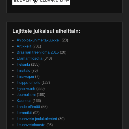
Lajittele julkaisut aiheittain:
#hippipakunimeltäkuukkeli
(23)
Artikkelit
(731)
Brasilian treeniloma 2015
(28)
Elämänfilosofia
(348)
Helsinki
(155)
Hirsitalo
(76)
Hirsiveijari
(7)
Huippu-urheilu
(127)
Hyvinvointi
(359)
Journalismi
(180)
Kauneus
(166)
Lande-elämää
(55)
Lemmikit
(92)
Leuanveto-joulukalenteri
(30)
Leuanvetohaaste
(98)