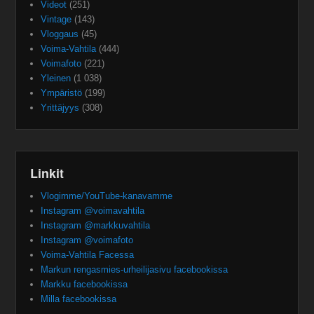
Videot
(251)
Vintage
(143)
Vloggaus
(45)
Voima-Vahtila
(444)
Voimafoto
(221)
Yleinen
(1 038)
Ympäristö
(199)
Yrittäjyys
(308)
Linkit
Vlogimme/YouTube-kanavamme
Instagram @voimavahtila
Instagram @markkuvahtila
Instagram @voimafoto
Voima-Vahtila Facessa
Markun rengasmies-urheilijasivu facebookissa
Markku facebookissa
Milla facebookissa