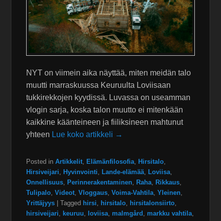
NYT on viimein aika näyttää, miten meidän talo
muutti marraskuussa Keuruulta Loviisaan
tukkirekkojen kyydissä. Luvassa on useamman
vlogin sarja, koska talon muutto ei mitenkään
kaikkine käänteineen ja fiiliksineen mahtunut
yhteen
Lue koko artikkeli →
Posted in
Artikkelit
,
Elämänfilosofia
,
Hirsitalo
,
Hirsiveijari
,
Hyvinvointi
,
Lande-elämää
,
Loviisa
,
Onnellisuus
,
Perinnerakentaminen
,
Raha
,
Rikkaus
,
Tulipalo
,
Videot
,
Vloggaus
,
Voima-Vahtila
,
Yleinen
,
Yrittäjyys
|
Tagged
hirsi
,
hirsitalo
,
hirsitalonsiirto
,
hirsiveijari
,
keuruu
,
loviisa
,
malmgård
,
markku vahtila
,