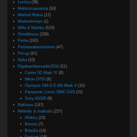
Loviisa
(38)
Mekkomaanantai
(50)
Method Makia
(12)
Mielenterveys
(1)
Milla & Markku
(519)
Onnellisuus
(338)
Perhe
(242)
Perinnerakentaminen
(47)
Pin-up
(97)
Raha
(33)
Rajalaambassador2016
(51)
Canon 5D Mark IV
(8)
Nikon D750
(6)
Olympus OM-D E-M5 Mark II
(10)
Panasonic Lumix DMC-GX8
(15)
Sony A6300
(9)
Rakkaus
(147)
Retkeily & matkailu
(237)
Afrikka
(23)
Borneo
(7)
Brasilia
(14)
Englanti
(18)