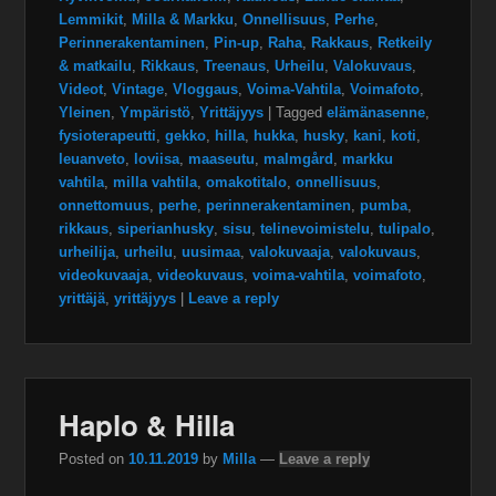
Lemmikit
,
Milla & Markku
,
Onnellisuus
,
Perhe
,
Perinnerakentaminen
,
Pin-up
,
Raha
,
Rakkaus
,
Retkeily
& matkailu
,
Rikkaus
,
Treenaus
,
Urheilu
,
Valokuvaus
,
Videot
,
Vintage
,
Vloggaus
,
Voima-Vahtila
,
Voimafoto
,
Yleinen
,
Ympäristö
,
Yrittäjyys
|
Tagged
elämänasenne
,
fysioterapeutti
,
gekko
,
hilla
,
hukka
,
husky
,
kani
,
koti
,
leuanveto
,
loviisa
,
maaseutu
,
malmgård
,
markku
vahtila
,
milla vahtila
,
omakotitalo
,
onnellisuus
,
onnettomuus
,
perhe
,
perinnerakentaminen
,
pumba
,
rikkaus
,
siperianhusky
,
sisu
,
telinevoimistelu
,
tulipalo
,
urheilija
,
urheilu
,
uusimaa
,
valokuvaaja
,
valokuvaus
,
videokuvaaja
,
videokuvaus
,
voima-vahtila
,
voimafoto
,
yrittäjä
,
yrittäjyys
|
Leave a reply
Haplo & Hilla
Posted on
10.11.2019
by
Milla
—
Leave a reply