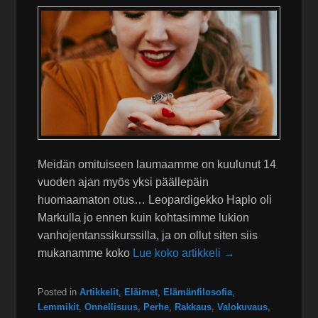
Meidän omituiseen laumaamme on kuulunut 14
vuoden ajan myös yksi päällepäin
huomaamaton otus… Leopardigekko Haplo oli
Markulla jo ennen kuin kohtasimme lukion
vanhojentanssikurssilla, ja on ollut siten siis
mukanamme koko
Lue koko artikkeli →
Posted in
Artikkelit
,
Eläimet
,
Elämänfilosofia
,
Lemmikit
,
Onnellisuus
,
Perhe
,
Rakkaus
,
Valokuvaus
,