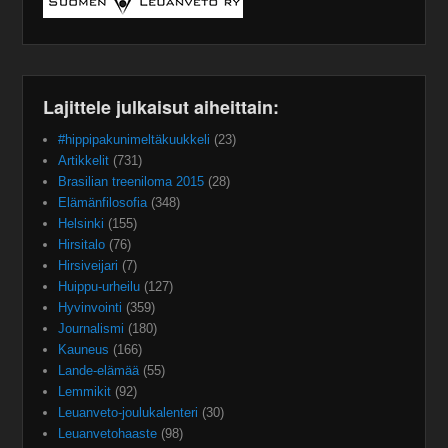
Lajittele julkaisut aiheittain:
#hippipakunimeltäkuukkeli
(23)
Artikkelit
(731)
Brasilian treeniloma 2015
(28)
Elämänfilosofia
(348)
Helsinki
(155)
Hirsitalo
(76)
Hirsiveijari
(7)
Huippu-urheilu
(127)
Hyvinvointi
(359)
Journalismi
(180)
Kauneus
(166)
Lande-elämää
(55)
Lemmikit
(92)
Leuanveto-joulukalenteri
(30)
Leuanvetohaaste
(98)