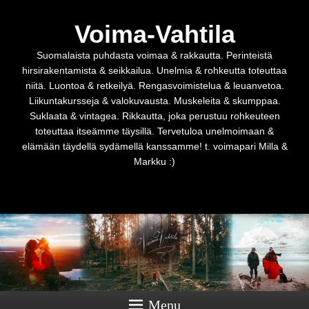
Voima-Vahtila
Suomalaista puhdasta voimaa & rakkautta. Perinteistä
hirsirakentamista & seikkailua. Unelmia & rohkeutta toteuttaa
niitä. Luontoa & retkeilyä. Rengasvoimistelua & leuanvetoa.
Liikuntakursseja & valokuvausta. Muskeleita & skumppaa.
Suklaata & vintagea. Rikkautta, joka perustuu rohkeuteen
toteuttaa itseämme täysillä. Tervetuloa unelmoimaan &
elämään täydellä sydämellä kanssamme! t. voimapari Milla &
Markku :)
Menu