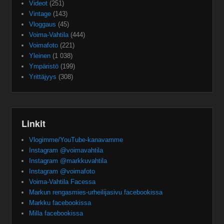
Videot
(251)
Vintage
(143)
Vloggaus
(45)
Voima-Vahtila
(444)
Voimafoto
(221)
Yleinen
(1 038)
Ympäristö
(199)
Yrittäjyys
(308)
Linkit
Vlogimme/YouTube-kanavamme
Instagram @voimavahtila
Instagram @markkuvahtila
Instagram @voimafoto
Voima-Vahtila Facessa
Markun rengasmies-urheilijasivu facebookissa
Markku facebookissa
Milla facebookissa