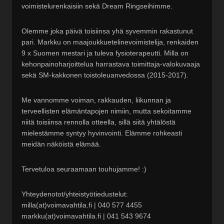
voimistelurenkaisiin sekä Dream Ringseihimme.
Olemme joka päivä toisiinsa yhä syvemmin rakastunut
pari. Markku on maajoukkuetelinevoimistelija, renkaiden
9 x Suomen mestari ja tuleva fysioterapeutti. Milla on
kehonpainoharjoittelua harrastava toimittaja-valokuvaaja
sekä SM-kakkonen toistoleuanvedossa (2015-2017).
Me vannomme voiman, rakkauden, liikunnan ja
terveellisten elämäntapojen nimiin, mutta sekoitamme
niitä toisiinsa rennolla otteella, sillä siitä yhtälöstä
mielestämme syntyy hyvinvointi. Elämme rohkeasti
meidän näköistä elämää.
Tervetuloa seuraamaan touhujamme! :)
Yhteydenotot/yhteistyötiedustelut:
milla(at)voimavahtila.fi | 040 577 4455
markku(at)voimavahtila.fi | 041 543 9674