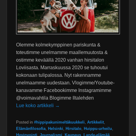
Olemme kolmekymppinen pariskunta &
toteutimme unelmamme maallemuutosta &
ostimme keväällä 2020 vanhan hirsitalon
Loviisasta. Marraskuussa 2020 se tuhoutui
kokonaan tulipalossa. Nyt rakennamme
unelmaamme uudestaan. Vlogimme/Youtube-
kanavamme Facebookimme Instagramimme
@voimavahtila Blogimme Iltalehden
Lue koko artikkeli →
Posted in
#hippipakunimeltäkuukkeli
,
Artikkelit
,
Elämänfilosofia
,
Helsinki
,
Hirsitalo
,
Huippu-urheilu
,
Hyvinvointi
,
Journalismi
,
Kauneus
,
Lande-elämää
,