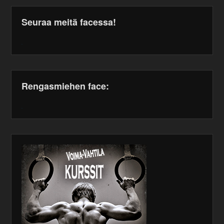
Seuraa meitä facessa!
WordPress
maintenance
plugin
Rengasmiehen face:
WordPress
maintenance
plugin