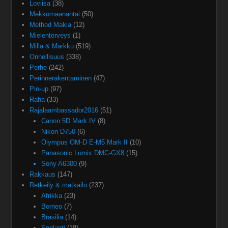
Loviisa
(38)
Mekkomaanantai
(50)
Method Makia
(12)
Mielenterveys
(1)
Milla & Markku
(519)
Onnellisuus
(338)
Perhe
(242)
Perinnerakentaminen
(47)
Pin-up
(97)
Raha
(33)
Rajalaambassador2016
(51)
Canon 5D Mark IV
(8)
Nikon D750
(6)
Olympus OM-D E-M5 Mark II
(10)
Panasonic Lumix DMC-GX8
(15)
Sony A6300
(9)
Rakkaus
(147)
Retkeily & matkailu
(237)
Afrikka
(23)
Borneo
(7)
Brasilia
(14)
Englanti
(18)