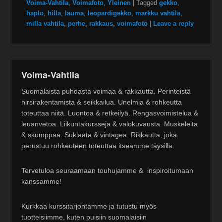
Voima-Vahtila
,
Voimafoto
,
Yleinen
|
Tagged
gekko
,
haplo
,
hilla
,
lauma
,
leopardigekko
,
markku vahtila
,
milla vahtila
,
perhe
,
rakkaus
,
voimafoto
|
Leave a reply
Voima-Vahtila
Suomalaista puhdasta voimaa & rakkautta. Perinteistä
hirsirakentamista & seikkailua. Unelmia & rohkeutta
toteuttaa niitä. Luontoa & retkeilyä. Rengasvoimistelua &
leuanvetoa. Liikuntakursseja & valokuvausta. Muskeleita
& skumppaa. Suklaata & vintagea. Rikkautta, joka
perustuu rohkeuteen toteuttaa itseämme täysillä.
Tervetuloa seuraamaan touhujamme & inspiroitumaan
kanssamme!
Kurkkaa kurssitarjontamme ja tutustu myös
tuotteisiimme, kuten puisiin suomalaisiin