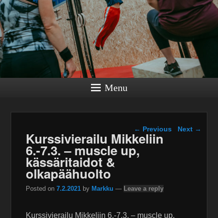
Menu
Post navigation
←
Previous
Next
→
Kurssivierailu Mikkeliin
6.-7.3. – muscle up,
kässäritaidot &
olkapäähuolto
Posted on
7.2.2021
by
Markku
—
Leave a reply
Kurssivierailu Mikkeliin 6.-7.3. – muscle up,