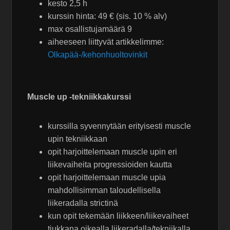
kesto 2,5 h
kurssin hinta: 49 € (sis. 10 % alv)
max osallistujamäärä 9
aiheeseen liittyvät artikkelimme:
Olkapää-/kehonhuoltovinkit
Muscle up -tekniikkakurssi
kurssilla syvennytään erityisesti muscle
upin tekniikkaan
opit harjoittelemaan muscle upin eri
liikevaiheita progressioiden kautta
opit harjoittelemaan muscle upia
mahdollisimman taloudellisella
liikeradalla strictinä
kun opit tekemään liikkeen/liikevaiheet
tiukkana oikealla liikeradalla/tekniikalla,