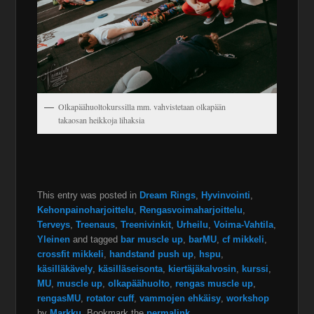
Olkapäähuoltokurssilla mm. vahvistetaan olkapään
takaosan heikkoja lihaksia
This entry was posted in
Dream Rings
,
Hyvinvointi
,
Kehonpainoharjoittelu
,
Rengasvoimaharjoittelu
,
Terveys
,
Treenaus
,
Treenivinkit
,
Urheilu
,
Voima-Vahtila
,
Yleinen
and tagged
bar muscle up
,
barMU
,
cf mikkeli
,
crossfit mikkeli
,
handstand push up
,
hspu
,
käsilläkävely
,
käsilläseisonta
,
kiertäjäkalvosin
,
kurssi
,
MU
,
muscle up
,
olkapäähuolto
,
rengas muscle up
,
rengasMU
,
rotator cuff
,
vammojen ehkäisy
,
workshop
by
Markku
. Bookmark the
permalink
.