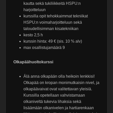
kautta sekä tukiliikkeitä HSPU:n
harjoitteluun
kurssilla opit tehokkaimmat tekniikat
HSPU:n voimaharjoitteluun sekä
taloudellisimman kisatekniikan
kesto 2,5 h
kurssin hinta: 49 € (sis. 10 % alv)
max osallistujamäärä 9
Olkapäähuoltokurssi
Älä anna olkapään olla heikoin lenkkisi!
Olkapää on kropan monimutkaisin nivel, ja
olkapäävaivat ovat valitettavan yleisiä.
Kurssilla opetellaan vahvistamaan
olkaniveltä tukevia lihaksia sekä
lisäämään olkanivelen ja hartiarenkaan