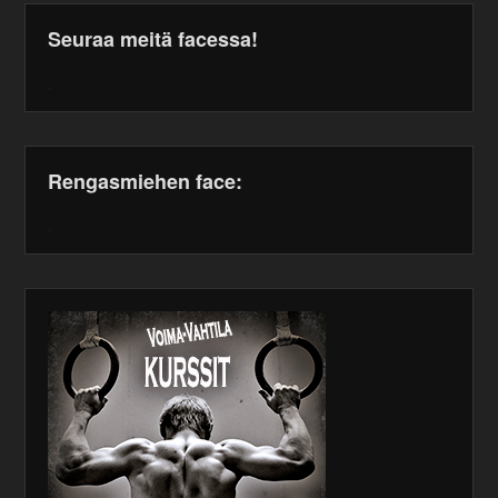
Seuraa meitä facessa!
WordPress
maintenance
plugin
Rengasmiehen face:
WordPress
maintenance
plugin