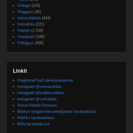
Vintage
(143)
Vloggaus
(45)
Voima-Vahtila
(444)
Voimafoto
(221)
Yleinen
(1 038)
Ympäristö
(199)
Yrittäjyys
(308)
Linkit
Vlogimme/YouTube-kanavamme
Instagram @voimavahtila
Instagram @markkuvahtila
Instagram @voimafoto
Voima-Vahtila Facessa
Markun rengasmies-urheilijasivu facebookissa
Markku facebookissa
Milla facebookissa