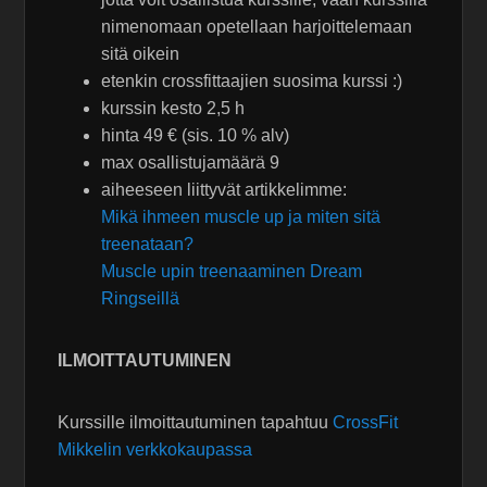
nimenomaan opetellaan harjoittelemaan
sitä oikein
etenkin crossfittaajien suosima kurssi :)
kurssin kesto 2,5 h
hinta 49 € (sis. 10 % alv)
max osallistujamäärä 9
aiheeseen liittyvät artikkelimme:
Mikä ihmeen muscle up ja miten sitä
treenataan?
Muscle upin treenaaminen Dream
Ringseillä
ILMOITTAUTUMINEN
Kurssille ilmoittautuminen tapahtuu
CrossFit
Mikkelin verkkokaupassa