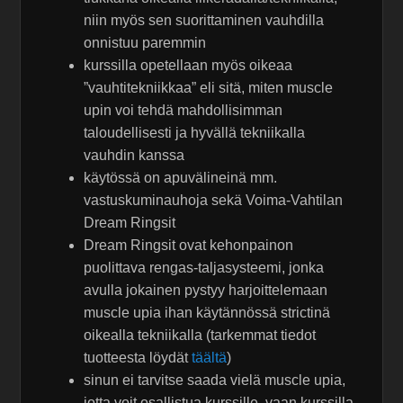
niin myös sen suorittaminen vauhdilla
onnistuu paremmin
kurssilla opetellaan myös oikeaa
”vauhtitekniikkaa” eli sitä, miten muscle
upin voi tehdä mahdollisimman
taloudellisesti ja hyvällä tekniikalla
vauhdin kanssa
käytössä on apuvälineinä mm.
vastuskuminauhoja sekä Voima-Vahtilan
Dream Ringsit
Dream Ringsit ovat kehonpainon
puolittava rengas-taljasysteemi, jonka
avulla jokainen pystyy harjoittelemaan
muscle upia ihan käytännössä strictinä
oikealla tekniikalla (tarkemmat tiedot
tuotteesta löydät
täältä
)
sinun ei tarvitse saada vielä muscle upia,
jotta voit osallistua kurssille, vaan kurssilla