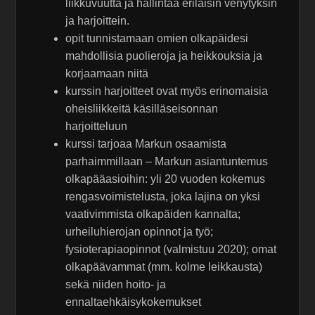
liikkuvuutta ja hallintaa erilaisin venytyksin
ja harjoittein.
opit tunnistamaan omien olkapäidesi
mahdollisia puolieroja ja heikkouksia ja
korjaamaan niitä
kurssin harjoitteet ovat myös erinomaisia
oheisliikkeitä käsilläseisonnan
harjoitteluun
kurssi tarjoaa Markun osaamista
parhaimmillaan – Markun asiantuntemus
olkapääasioihin: yli 20 vuoden kokemus
rengasvoimistelusta, joka lajina on yksi
vaativimmista olkapäiden kannalta;
urheiluhierojan opinnot ja työ;
fysioterapiaopinnot (valmistuu 2020); omat
olkapäävammat (mm. kolme leikkausta)
sekä niiden hoito- ja
ennaltaehkäisykokemukset