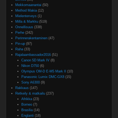
Mekkomaanantai
(50)
Method Makia
(12)
Mielenterveys
(1)
Milla & Markku
(519)
Onnellisuus
(338)
Perhe
(242)
Perinnerakentaminen
(47)
Pin-up
(97)
Raha
(33)
Rajalaambassador2016
(51)
Canon 5D Mark IV
(8)
Nikon D750
(6)
Olympus OM-D E-M5 Mark II
(10)
Panasonic Lumix DMC-GX8
(15)
Sony A6300
(9)
Rakkaus
(147)
Retkeily & matkailu
(237)
Afrikka
(23)
Borneo
(7)
Brasilia
(14)
Englanti
(18)