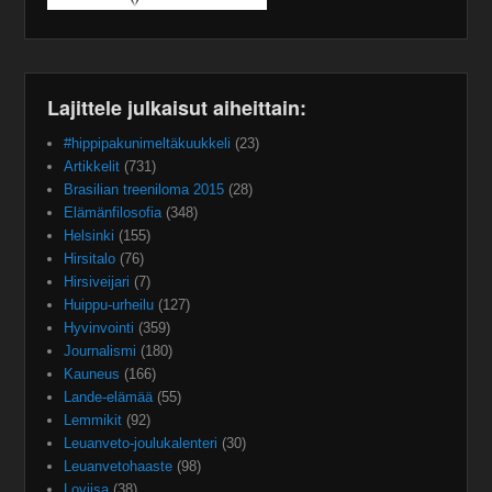
Lajittele julkaisut aiheittain:
#hippipakunimeltäkuukkeli
(23)
Artikkelit
(731)
Brasilian treeniloma 2015
(28)
Elämänfilosofia
(348)
Helsinki
(155)
Hirsitalo
(76)
Hirsiveijari
(7)
Huippu-urheilu
(127)
Hyvinvointi
(359)
Journalismi
(180)
Kauneus
(166)
Lande-elämää
(55)
Lemmikit
(92)
Leuanveto-joulukalenteri
(30)
Leuanvetohaaste
(98)
Loviisa
(38)