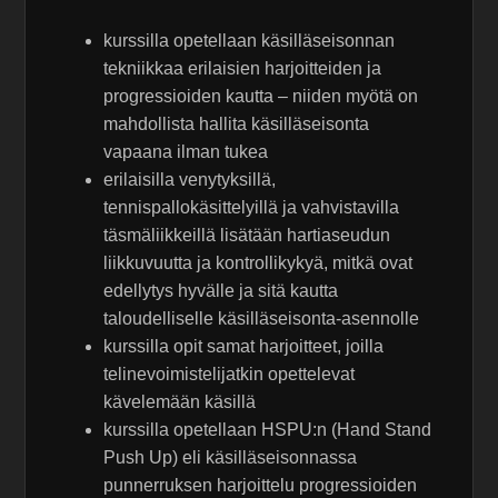
kurssilla opetellaan käsilläseisonnan
tekniikkaa erilaisien harjoitteiden ja
progressioiden kautta – niiden myötä on
mahdollista hallita käsilläseisonta
vapaana ilman tukea
erilaisilla venytyksillä,
tennispallokäsittelyillä ja vahvistavilla
täsmäliikkeillä lisätään hartiaseudun
liikkuvuutta ja kontrollikykyä, mitkä ovat
edellytys hyvälle ja sitä kautta
taloudelliselle käsilläseisonta-asennolle
kurssilla opit samat harjoitteet, joilla
telinevoimistelijatkin opettelevat
kävelemään käsillä
kurssilla opetellaan HSPU:n (Hand Stand
Push Up) eli käsilläseisonnassa
punnerruksen harjoittelu progressioiden