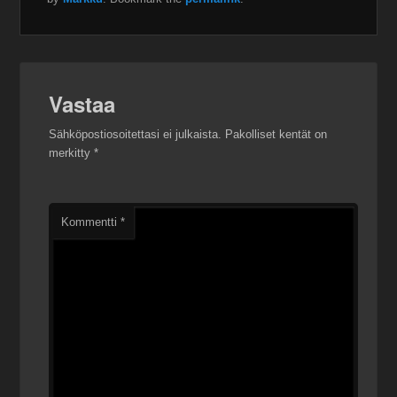
Vastaa
Sähköpostiosoitettasi ei julkaista.
Pakolliset kentät on
merkitty
*
Kommentti
*