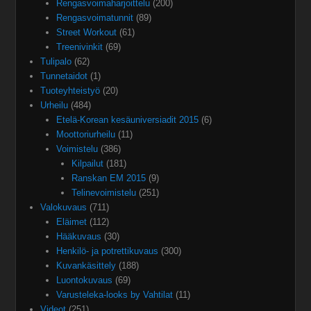
Rengasvoimaharjoittelu
(200)
Rengasvoimatunnit
(89)
Street Workout
(61)
Treenivinkit
(69)
Tulipalo
(62)
Tunnetaidot
(1)
Tuoteyhteistyö
(20)
Urheilu
(484)
Etelä-Korean kesäuniversiadit 2015
(6)
Moottoriurheilu
(11)
Voimistelu
(386)
Kilpailut
(181)
Ranskan EM 2015
(9)
Telinevoimistelu
(251)
Valokuvaus
(711)
Eläimet
(112)
Hääkuvaus
(30)
Henkilö- ja potrettikuvaus
(300)
Kuvankäsittely
(188)
Luontokuvaus
(69)
Varusteleka-looks by Vahtilat
(11)
Videot
(251)