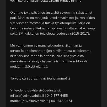
voimistelurenkaisiin sekä Dream Ringseihimme.
Olemme joka päivä toisiinsa yhä syvemmin rakastunut
pari. Markku on maajoukkuetelinevoimistelija, renkaiden
9 x Suomen mestari ja tuleva fysioterapeutti. Milla on
kehonpainoharjoittelua harrastava toimittaja-valokuvaaja
sekä SM-kakkonen toistoleuanvedossa (2015-2017).
Me vannomme voiman, rakkauden, liikunnan ja
terveellisten elämäntapojen nimiin, mutta sekoitamme
niitä toisiinsa rennolla otteella, sillä siitä yhtälöstä
mielestämme syntyy hyvinvointi. Elämme rohkeasti
meidän näköistä elämää.
Tervetuloa seuraamaan touhujamme! :)
Yhteydenotot/yhteistyötiedustelut:
milla(at)voimavahtila.fi | 040 577 4455
markku(at)voimavahtila.fi | 041 543 9674