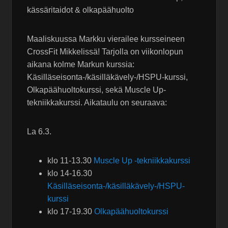
kässäritaidot & olkapäähuolto
Maaliskuussa Markku vierailee kursseineen
CrossFit Mikkelissä! Tarjolla on viikonlopun
aikana kolme Markun kurssia:
Käsilläseisonta-/käsilläkävely-/HSPU-kurssi,
Olkapäähuoltokurssi, sekä Muscle Up-
tekniikkakurssi. Aikataulu on seuraava:
La 6.3.
klo 11-13.30
Muscle Up -tekniikkakurssi
klo 14-16.30
Käsilläseisonta-/käsilläkävely-/HSPU-
kurssi
klo 17-19.30
Olkapäähuoltokurssi