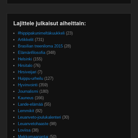
Lajittele julkaisut aiheittain:
#hippipakunimeltäkuukkeli
(23)
Artikkelit
(731)
Brasilian treeniloma 2015
(28)
Elämänfilosofia
(348)
Helsinki
(155)
Hirsitalo
(76)
Hirsiveijari
(7)
Huippu-urheilu
(127)
Hyvinvointi
(359)
Journalismi
(180)
Kauneus
(166)
Lande-elämää
(55)
Lemmikit
(92)
Leuanveto-joulukalenteri
(30)
Leuanvetohaaste
(98)
Loviisa
(38)
Mekkomaanantai
(50)