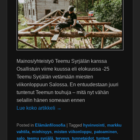
Mainos/yhteistyö Teemu Syrjälän kanssa
Osallistuin viime kuussa eli elokuussa -25
Teemu Syrjälän vetämään miesten
viikonloppuun Salossa. En entuudestaan juuri
tuntenut Teemun touhuja – mitä nyt vähän
selailin hänen someaan ennen
Lue koko artikkeli →
Posted in
Elämänfilosofia
|
Tagged
hyvinvointi
,
markku
vahtila
,
miehisyys
,
misten viikonloppu
,
patoaminen
,
salo
,
teemu syrjälä
,
terveys
,
tunnetaidot
,
tunteet
,