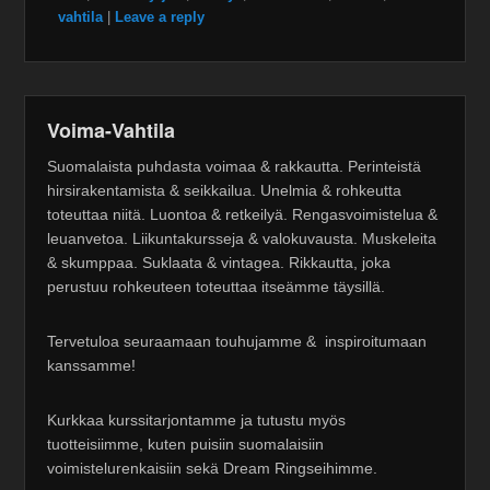
vahtila
|
Leave a reply
Voima-Vahtila
Suomalaista puhdasta voimaa & rakkautta. Perinteistä
hirsirakentamista & seikkailua. Unelmia & rohkeutta
toteuttaa niitä. Luontoa & retkeilyä. Rengasvoimistelua &
leuanvetoa. Liikuntakursseja & valokuvausta. Muskeleita
& skumppaa. Suklaata & vintagea. Rikkautta, joka
perustuu rohkeuteen toteuttaa itseämme täysillä.
Tervetuloa seuraamaan touhujamme & inspiroitumaan
kanssamme!
Kurkkaa kurssitarjontamme ja tutustu myös
tuotteisiimme, kuten puisiin suomalaisiin
voimistelurenkaisiin sekä Dream Ringseihimme.