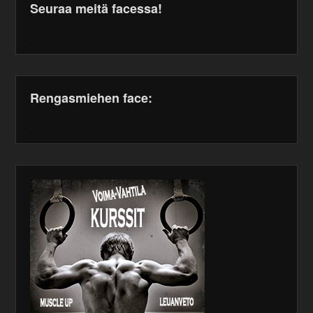
Seuraa meitä facessa!
WordPress
maintenance
plugin
Rengasmiehen face:
WordPress
maintenance
plugin