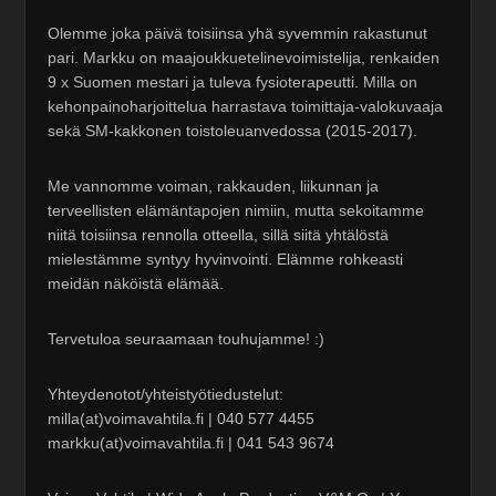
Olemme joka päivä toisiinsa yhä syvemmin rakastunut
pari. Markku on maajoukkuetelinevoimistelija, renkaiden
9 x Suomen mestari ja tuleva fysioterapeutti. Milla on
kehonpainoharjoittelua harrastava toimittaja-valokuvaaja
sekä SM-kakkonen toistoleuanvedossa (2015-2017).
Me vannomme voiman, rakkauden, liikunnan ja
terveellisten elämäntapojen nimiin, mutta sekoitamme
niitä toisiinsa rennolla otteella, sillä siitä yhtälöstä
mielestämme syntyy hyvinvointi. Elämme rohkeasti
meidän näköistä elämää.
Tervetuloa seuraamaan touhujamme! :)
Yhteydenotot/yhteistyötiedustelut:
milla(at)voimavahtila.fi | 040 577 4455
markku(at)voimavahtila.fi | 041 543 9674