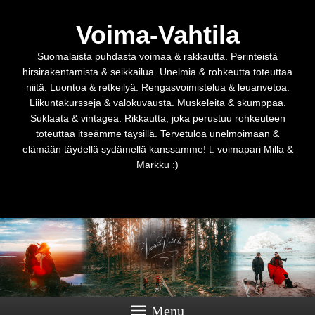
Voima-Vahtila
Suomalaista puhdasta voimaa & rakkautta. Perinteistä
hirsirakentamista & seikkailua. Unelmia & rohkeutta toteuttaa
niitä. Luontoa & retkeilyä. Rengasvoimistelua & leuanvetoa.
Liikuntakursseja & valokuvausta. Muskeleita & skumppaa.
Suklaata & vintagea. Rikkautta, joka perustuu rohkeuteen
toteuttaa itseämme täysillä. Tervetuloa unelmoimaan &
elämään täydellä sydämellä kanssamme! t. voimapari Milla &
Markku :)
Menu