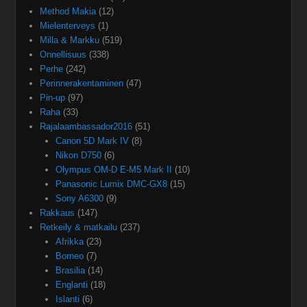
Method Makia
(12)
Mielenterveys
(1)
Milla & Markku
(519)
Onnellisuus
(338)
Perhe
(242)
Perinnerakentaminen
(47)
Pin-up
(97)
Raha
(33)
Rajalaambassador2016
(51)
Canon 5D Mark IV
(8)
Nikon D750
(6)
Olympus OM-D E-M5 Mark II
(10)
Panasonic Lumix DMC-GX8
(15)
Sony A6300
(9)
Rakkaus
(147)
Retkeily & matkailu
(237)
Afrikka
(23)
Borneo
(7)
Brasilia
(14)
Englanti
(18)
Islanti
(6)