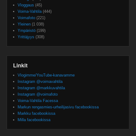
Vloggaus
(45)
Voima-Vahtila
(444)
Voimafoto
(221)
Yleinen
(1 038)
Ympäristö
(199)
Yrittäjyys
(308)
Linkit
Vlogimme/YouTube-kanavamme
Instagram @voimavahtila
Instagram @markkuvahtila
Instagram @voimafoto
Voima-Vahtila Facessa
Markun rengasmies-urheilijasivu facebookissa
Markku facebookissa
Milla facebookissa