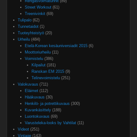
Rengasvoimatunnit
(89)
Street Workout
(61)
Treenivinkit
(69)
Tulipalo
(62)
Tunnetaidot
(1)
Tuoteyhteistyö
(20)
Urheilu
(484)
Etelä-Korean kesäuniversiadit 2015
(6)
Moottoriurheilu
(11)
Voimistelu
(386)
Kilpailut
(181)
Ranskan EM 2015
(9)
Telinevoimistelu
(251)
Valokuvaus
(711)
Eläimet
(112)
Hääkuvaus
(30)
Henkilö- ja potrettikuvaus
(300)
Kuvankäsittely
(188)
Luontokuvaus
(69)
Varusteleka-looks by Vahtilat
(11)
Videot
(251)
Vintage
(143)