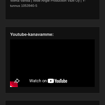
Voima-Vahtila | Wide Angle Production V&M Oy | Y-
tunnus 1053940-5
Youtube-kanavamme: