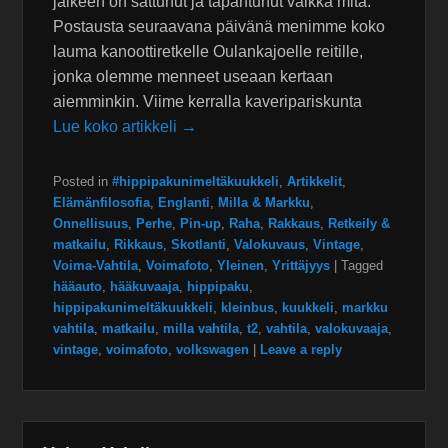
jälkeen on sattunut ja tapahtunut vaikka mitä.
Postausta seuraavana päivänä menimme koko
lauma kanoottiretkelle Oulankajoelle reitille,
jonka olemme menneet useaan kertaan
aiemminkin. Viime kerralla kaveripariskunta
Lue koko artikkeli →
Posted in
#hippipakunimeltäkuukkeli
,
Artikkelit
,
Elämänfilosofia
,
Englanti
,
Milla & Markku
,
Onnellisuus
,
Perhe
,
Pin-up
,
Raha
,
Rakkaus
,
Retkeily &
matkailu
,
Rikkaus
,
Skotlanti
,
Valokuvaus
,
Vintage
,
Voima-Vahtila
,
Voimafoto
,
Yleinen
,
Yrittäjyys
|
Tagged
hääauto
,
hääkuvaaja
,
hippipaku
,
hippipakunimeltäkuukkeli
,
kleinbus
,
kuukkeli
,
markku
vahtila
,
matkailu
,
milla vahtila
,
t2
,
vahtila
,
valokuvaaja
,
vintage
,
voimafoto
,
volkswagen
|
Leave a reply