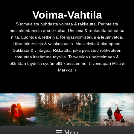
Voima-Vahtila
Suomalaista puhdasta voimaa & rakkautta. Perinteistä
hirsirakentamista & seikkailua. Unelmia & rohkeutta toteuttaa
niitä. Luontoa & retkeilyä. Rengasvoimistelua & leuanvetoa.
Liikuntakursseja & valokuvausta. Muskeleita & skumppaa.
Suklaata & vintagea. Rikkautta, joka perustuu rohkeuteen
toteuttaa itseämme täysillä. Tervetuloa unelmoimaan &
elämään täydellä sydämellä kanssamme! t. voimapari Milla &
Markku :)
Menu