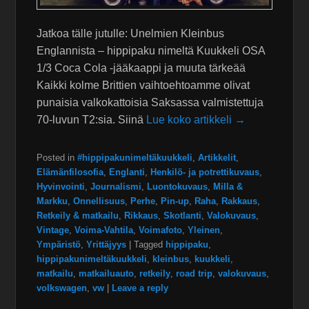
Jatkoa tälle jutulle: Unelmien Kleinbus
Englannista – hippipaku nimeltä Kuukkeli OSA
1/3 Coca Cola -jääkaappi ja muuta tärkeää
Kaikki kolme Brittien vaihtoehtoamme olivat
punaisia valkokattoisia Saksassa valmistettuja
70-luvun T2:sia. Siinä
Lue koko artikkeli →
Posted in
#hippipakunimeltäkuukkeli
,
Artikkelit
,
Elämänfilosofia
,
Englanti
,
Henkilö- ja potrettikuvaus
,
Hyvinvointi
,
Journalismi
,
Luontokuvaus
,
Milla &
Markku
,
Onnellisuus
,
Perhe
,
Pin-up
,
Raha
,
Rakkaus
,
Retkeily & matkailu
,
Rikkaus
,
Skotlanti
,
Valokuvaus
,
Vintage
,
Voima-Vahtila
,
Voimafoto
,
Yleinen
,
Ympäristö
,
Yrittäjyys
|
Tagged
hippipaku
,
hippipakunimeltäkuukkeli
,
kleinbus
,
kuukkeli
,
matkailu
,
matkailuauto
,
retkeily
,
road trip
,
valokuvaus
,
volkswagen
,
vw
|
Leave a reply