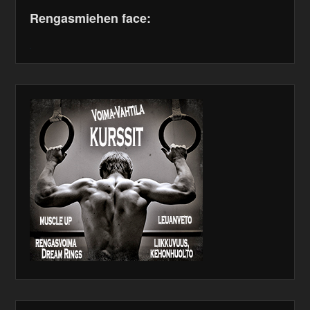
Rengasmiehen face:
WordPress
maintenance
plugin