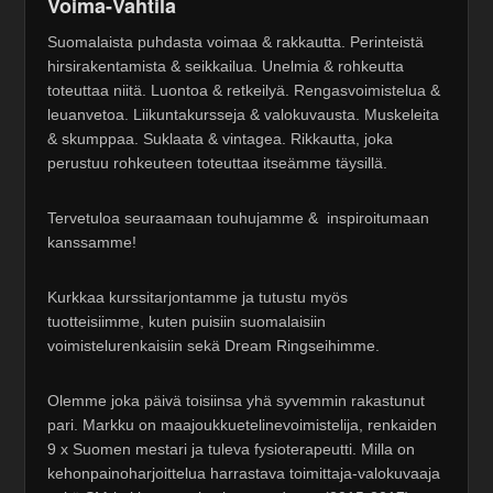
Voima-Vahtila
Suomalaista puhdasta voimaa & rakkautta. Perinteistä
hirsirakentamista & seikkailua. Unelmia & rohkeutta
toteuttaa niitä. Luontoa & retkeilyä. Rengasvoimistelua &
leuanvetoa. Liikuntakursseja & valokuvausta. Muskeleita
& skumppaa. Suklaata & vintagea. Rikkautta, joka
perustuu rohkeuteen toteuttaa itseämme täysillä.
Tervetuloa seuraamaan touhujamme & inspiroitumaan
kanssamme!
Kurkkaa kurssitarjontamme ja tutustu myös
tuotteisiimme, kuten puisiin suomalaisiin
voimistelurenkaisiin sekä Dream Ringseihimme.
Olemme joka päivä toisiinsa yhä syvemmin rakastunut
pari. Markku on maajoukkuetelinevoimistelija, renkaiden
9 x Suomen mestari ja tuleva fysioterapeutti. Milla on
kehonpainoharjoittelua harrastava toimittaja-valokuvaaja