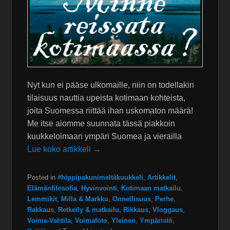
Nyt kun ei pääse ulkomaille, niin on todellakin
tilaisuus nauttia upeista kotimaan kohteista,
joita Suomessa riittää ihan uskomaton määrä!
Me itse aiomme suunnata tässä piakkoin
kuukkeloimaan ympäri Suomea ja vierailla
Lue koko artikkeli →
Posted in
#hippipakunimeltäkuukkeli
,
Artikkelit
,
Elämänfilosofia
,
Hyvinvointi
,
Kotimaan matkailu
,
Lemmikit
,
Milla & Markku
,
Onnellisuus
,
Perhe
,
Rakkaus
,
Retkeily & matkailu
,
Rikkaus
,
Vloggaus
,
Voima-Vahtila
,
Voimafoto
,
Yleinen
,
Ympäristö
,