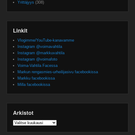
Yrittäjyys
(308)
Linkit
Vlogimme/YouTube-kanavamme
Instagram @voimavahtila
Instagram @markkuvahtila
Instagram @voimafoto
Voima-Vahtila Facessa
Markun rengasmies-urheilijasivu facebookissa
Markku facebookissa
Milla facebookissa
Arkistot
Arkistot