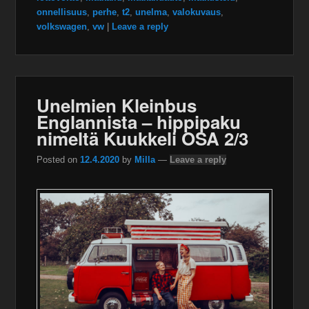
onnellisuus
,
perhe
,
t2
,
unelma
,
valokuvaus
,
volkswagen
,
vw
|
Leave a reply
Unelmien Kleinbus
Englannista – hippipaku
nimeltä Kuukkeli OSA 2/3
Posted on
12.4.2020
by
Milla
—
Leave a reply