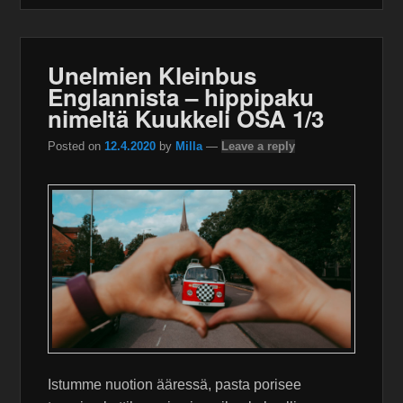
Unelmien Kleinbus
Englannista – hippipaku
nimeltä Kuukkeli OSA 1/3
Posted on
12.4.2020
by
Milla
—
Leave a reply
Istumme nuotion ääressä, pasta porisee