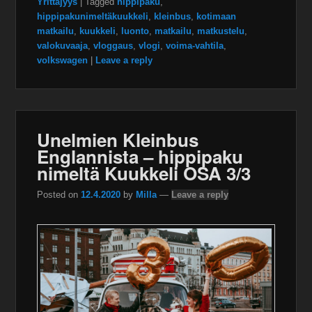
Yrittäjyys
|
Tagged
hippipaku
,
hippipakunimeltäkuukkeli
,
kleinbus
,
kotimaan
matkailu
,
kuukkeli
,
luonto
,
matkailu
,
matkustelu
,
valokuvaaja
,
vloggaus
,
vlogi
,
voima-vahtila
,
volkswagen
|
Leave a reply
Unelmien Kleinbus
Englannista – hippipaku
nimeltä Kuukkeli OSA 3/3
Posted on
12.4.2020
by
Milla
—
Leave a reply