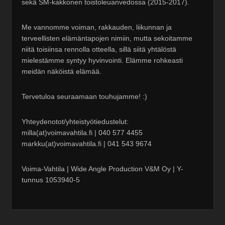
sekä SM-kakkonen toistoleuanvedossa (2015-2017).
Me vannomme voiman, rakkauden, liikunnan ja
terveellisten elämäntapojen nimiin, mutta sekoitamme
niitä toisiinsa rennolla otteella, sillä siitä yhtälöstä
mielestämme syntyy hyvinvointi. Elämme rohkeasti
meidän näköistä elämää.
Tervetuloa seuraamaan touhujamme! :)
Yhteydenotot/yhteistyötiedustelut:
milla(at)voimavahtila.fi | 040 577 4455
markku(at)voimavahtila.fi | 041 543 9674
Voima-Vahtila | Wide Angle Production V&M Oy | Y-
tunnus 1053940-5