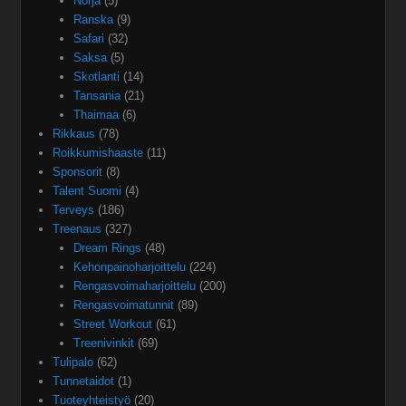
Norja
(5)
Ranska
(9)
Safari
(32)
Saksa
(5)
Skotlanti
(14)
Tansania
(21)
Thaimaa
(6)
Rikkaus
(78)
Roikkumishaaste
(11)
Sponsorit
(8)
Talent Suomi
(4)
Terveys
(186)
Treenaus
(327)
Dream Rings
(48)
Kehonpainoharjoittelu
(224)
Rengasvoimaharjoittelu
(200)
Rengasvoimatunnit
(89)
Street Workout
(61)
Treenivinkit
(69)
Tulipalo
(62)
Tunnetaidot
(1)
Tuoteyhteistyö
(20)