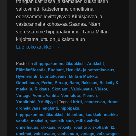
trangian kattilassa ja siemailen kuksallisen
valkoviiniä. Katselemme onnellisina
edessämme levittäytyvää Kilpisjärveä ja
vastarannalla kohoavaa Saanaa. Näen
vieressämme hippupakumme. Tämä Millan
kirjoittama juttu on julkaistu alun
Lue koko artikkeli →
Posted in
#hippipakunimeltäkuukkeli
,
Artikkelit
,
Elämänfilosofia
,
Englanti
,
Henkilö- ja potrettikuvaus
,
Hyvinvointi
,
Luontokuvaus
,
Milla & Markku
,
Onnellisuus
,
Perhe
,
Pin-up
,
Raha
,
Rakkaus
,
Retkeily &
matkailu
,
Rikkaus
,
Skotlanti
,
Valokuvaus
,
Videot
,
Vintage
,
Voima-Vahtila
,
Voimafoto
,
Yleinen
,
Ympäristö
,
Yrittäjyys
|
Tagged
bririt
,
campervan
,
drone
,
dronekuvaus
,
englanti
,
hippipaku
,
hippipakunimeltäkuukkeli
,
kleinbus
,
kuukkeli
,
markku
vahtila
,
matkailu
,
matkailuauto
,
milla vahtila
,
onnellisuus
,
rakkaus
,
retkeily
,
road trip
,
skotlanti
,
t2
,
unelmat
,
valokuvaus
,
vanha auto
,
vintage
,
volkswagen