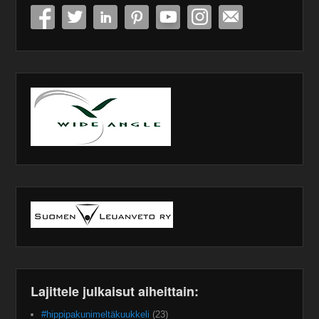
Lajittele julkaisut aiheittain:
#hippipakunimeltäkuukkeli
(23)