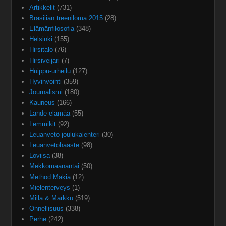
Artikkelit
(731)
Brasilian treeniloma 2015
(28)
Elämänfilosofia
(348)
Helsinki
(155)
Hirsitalo
(76)
Hirsiveijari
(7)
Huippu-urheilu
(127)
Hyvinvointi
(359)
Journalismi
(180)
Kauneus
(166)
Lande-elämää
(55)
Lemmikit
(92)
Leuanveto-joulukalenteri
(30)
Leuanvetohaaste
(98)
Loviisa
(38)
Mekkomaanantai
(50)
Method Makia
(12)
Mielenterveys
(1)
Milla & Markku
(519)
Onnellisuus
(338)
Perhe
(242)