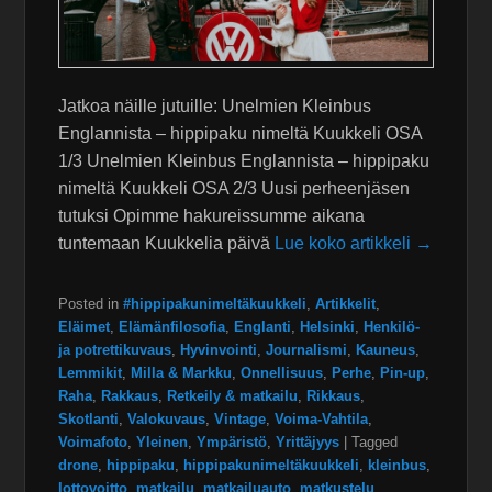
Jatkoa näille jutuille: Unelmien Kleinbus
Englannista – hippipaku nimeltä Kuukkeli OSA
1/3 Unelmien Kleinbus Englannista – hippipaku
nimeltä Kuukkeli OSA 2/3 Uusi perheenjäsen
tutuksi Opimme hakureissumme aikana
tuntemaan Kuukkelia päivä
Lue koko artikkeli →
Posted in
#hippipakunimeltäkuukkeli
,
Artikkelit
,
Eläimet
,
Elämänfilosofia
,
Englanti
,
Helsinki
,
Henkilö-
ja potrettikuvaus
,
Hyvinvointi
,
Journalismi
,
Kauneus
,
Lemmikit
,
Milla & Markku
,
Onnellisuus
,
Perhe
,
Pin-up
,
Raha
,
Rakkaus
,
Retkeily & matkailu
,
Rikkaus
,
Skotlanti
,
Valokuvaus
,
Vintage
,
Voima-Vahtila
,
Voimafoto
,
Yleinen
,
Ympäristö
,
Yrittäjyys
|
Tagged
drone
,
hippipaku
,
hippipakunimeltäkuukkeli
,
kleinbus
,
lottovoitto
,
matkailu
,
matkailuauto
,
matkustelu
,