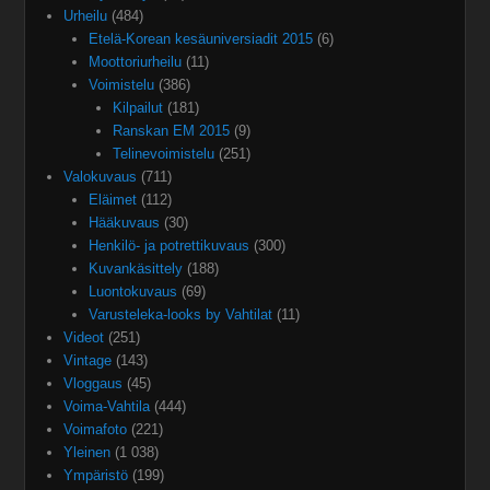
Urheilu
(484)
Etelä-Korean kesäuniversiadit 2015
(6)
Moottoriurheilu
(11)
Voimistelu
(386)
Kilpailut
(181)
Ranskan EM 2015
(9)
Telinevoimistelu
(251)
Valokuvaus
(711)
Eläimet
(112)
Hääkuvaus
(30)
Henkilö- ja potrettikuvaus
(300)
Kuvankäsittely
(188)
Luontokuvaus
(69)
Varusteleka-looks by Vahtilat
(11)
Videot
(251)
Vintage
(143)
Vloggaus
(45)
Voima-Vahtila
(444)
Voimafoto
(221)
Yleinen
(1 038)
Ympäristö
(199)