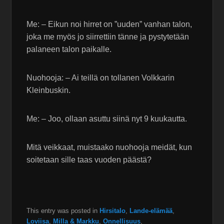
Me: – Eikun noi hirret on ”uuden” vanhan talon,
joka me myös jo siirrettiin tänne ja pystytetään
palaneen talon paikalle.
Nuohooja: – Ai teillä on tollanen Volkkarin
Kleinbuskin.
Me: – Joo, ollaan asuttu siinä nyt 9 kuukautta.
Mitä veikkaat, muistaako nuohooja meidät, kun
soitetaan sille taas vuoden päästä?
This entry was posted in
Hirsitalo
,
Lande-elämää
,
Loviisa
,
Milla & Markku
,
Onnellisuus
,