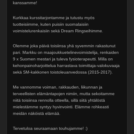
kanssamme!
Kurkkaa kurssitarjontamme ja tutustu myös
tuotteisiimme, kuten puisiin suomalaisiin
voimistelurenkaisiin sekä Dream Ringseihimme.
Olemme joka päivä toisiinsa yhä syvemmin rakastunut
pari. Markku on maajoukkuetelinevoimistelija, renkaiden
9 x Suomen mestari ja tuleva fysioterapeutti. Milla on
kehonpainoharjoittelua harrastava toimittaja-valokuvaaja
sekä SM-kakkonen toistoleuanvedossa (2015-2017).
Me vannomme voiman, rakkauden, liikunnan ja
terveellisten elämäntapojen nimiin, mutta sekoitamme
niitä toisiinsa rennolla otteella, sillä siitä yhtälöstä
mielestämme syntyy hyvinvointi. Elämme rohkeasti
meidän näköistä elämää.
Tervetuloa seuraamaan touhujamme! :)