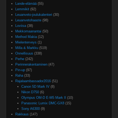
Lande-elämää
(55)
Lemmikit
(92)
Leuanveto-joulukalenteri
(30)
Leuanvetohaaste
(98)
Loviisa
(38)
Mekkomaanantai
(50)
Method Makia
(12)
Mielenterveys
(1)
Milla & Markku
(519)
Onnellisuus
(338)
Perhe
(242)
Perinnerakentaminen
(47)
Pin-up
(97)
Raha
(33)
Rajalaambassador2016
(51)
Canon 5D Mark IV
(8)
Nikon D750
(6)
Olympus OM-D E-M5 Mark II
(10)
Panasonic Lumix DMC-GX8
(15)
Sony A6300
(9)
Rakkaus
(147)