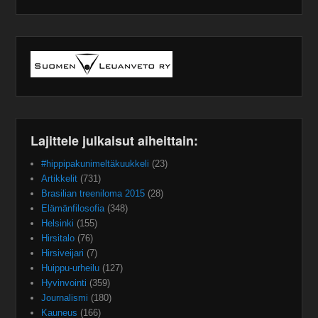
Lajittele julkaisut aiheittain:
#hippipakunimeltäkuukkeli
(23)
Artikkelit
(731)
Brasilian treeniloma 2015
(28)
Elämänfilosofia
(348)
Helsinki
(155)
Hirsitalo
(76)
Hirsiveijari
(7)
Huippu-urheilu
(127)
Hyvinvointi
(359)
Journalismi
(180)
Kauneus
(166)