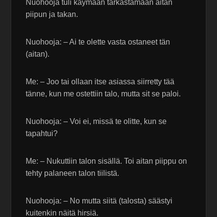
Nuohooja tuli käymään tarkastamaan aitan
piipun ja takan.
Nuohooja: – Ai te olette vasta ostaneet tän
(aitan).
Me: – Joo tai ollaan itse asiassa siirretty tää
tänne, kun me ostettiin talo, mutta sit se paloi.
Nuohooja: – Voi ei, missä te olitte, kun se
tapahtui?
Me: – Nukuttiin talon sisällä. Toi aitan piippu on
tehty palaneen talon tiilistä.
Nuohooja: – No mutta siitä (talosta) säästyi
kuitenkin näitä hirsiä.