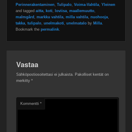
Perinnerakentaminen
,
Tulipalo
,
Voima-Vahtila
,
Yleinen
and tagged
aitta
,
koti
,
loviisa
,
maallemuutto
,
malmgård
,
markku vahtila
,
milla vahtila
,
nuohooja
,
takka
,
tulipalo
,
unelmakoti
,
unelmatalo
by
Milla
.
Bookmark the
permalink
.
Vastaa
Sähköpostiosoitettasi ei julkaista.
Pakolliset kentät on
merkitty
*
Kommentti
*