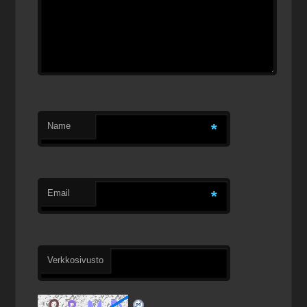
Name
*
Email
*
Verkkosivusto