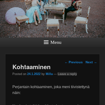
Menu
Post navigation
←
Previous
Next
→
Kohtaaminen
Posted on
24.1.2022
by
Milla
—
Leave a reply
Perjantain kohtaaminen, joka meni tiivistettynä
näin: