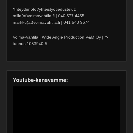
Yhteydenotot/yhteistyötiedustelut:
milla(at)voimavahtila.fi | 040 577 4455
markku(at)voimavahtila.fi | 041 543 9674
Voima-Vahtila | Wide Angle Production V&M Oy | Y-
tunnus 1053940-5
Youtube-kanavamme: