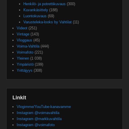
Henkilö- ja potrettikuvaus
(300)
Kuvankäsittely
(188)
Luontokuvaus
(69)
Varusteleka-looks by Vahtilat
(11)
Videot
(251)
Vintage
(143)
Vloggaus
(45)
Voima-Vahtila
(444)
Voimafoto
(221)
Yleinen
(1 038)
Ympäristö
(199)
Yrittäjyys
(308)
Linkit
Vlogimme/YouTube-kanavamme
Instagram @voimavahtila
Instagram @markkuvahtila
Instagram @voimafoto