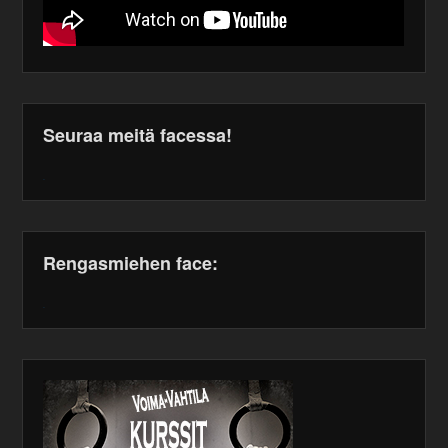
Seuraa meitä facessa!
WordPress
maintenance
plugin
Rengasmiehen face:
WordPress
maintenance
plugin