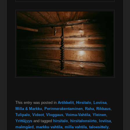
This entry was posted in
Artikkelit
,
Hirsitalo
,
Loviisa
,
Milla & Markku
,
Perinnerakentaminen
,
Raha
,
Rikkaus
,
Tulipalo
,
Videot
,
Vloggaus
,
Voima-Vahtila
,
Yleinen
,
Yrittäjyys
and tagged
hirsitalo
,
hirsitalonsiirto
,
loviisa
,
malmgård
,
markku vahtila
,
milla vahtila
,
taloesittely
,