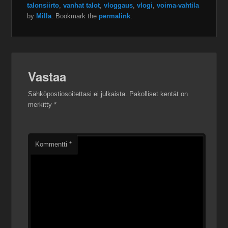
talonsiirto
,
vanhat talot
,
vloggaus
,
vlogi
,
voima-vahtila
by
Milla
. Bookmark the
permalink
.
Vastaa
Sähköpostiosoitettasi ei julkaista.
Pakolliset kentät on
merkitty
*
Kommentti
*