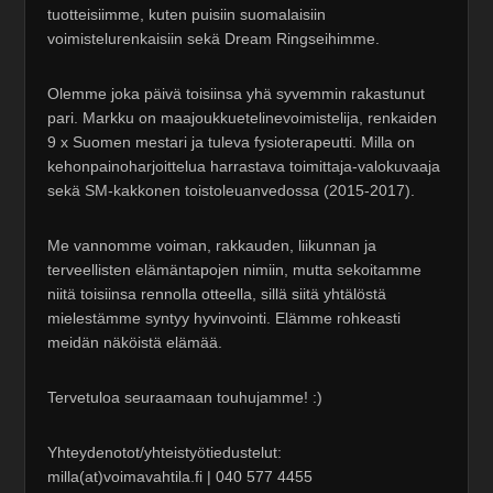
tuotteisiimme, kuten puisiin suomalaisiin
voimistelurenkaisiin sekä Dream Ringseihimme.
Olemme joka päivä toisiinsa yhä syvemmin rakastunut
pari. Markku on maajoukkuetelinevoimistelija, renkaiden
9 x Suomen mestari ja tuleva fysioterapeutti. Milla on
kehonpainoharjoittelua harrastava toimittaja-valokuvaaja
sekä SM-kakkonen toistoleuanvedossa (2015-2017).
Me vannomme voiman, rakkauden, liikunnan ja
terveellisten elämäntapojen nimiin, mutta sekoitamme
niitä toisiinsa rennolla otteella, sillä siitä yhtälöstä
mielestämme syntyy hyvinvointi. Elämme rohkeasti
meidän näköistä elämää.
Tervetuloa seuraamaan touhujamme! :)
Yhteydenotot/yhteistyötiedustelut:
milla(at)voimavahtila.fi | 040 577 4455