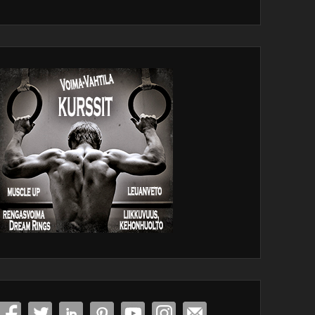
dPress
tenance