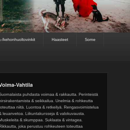
-/kehonhuoltovinkit
Haasteet
Some
Voima-Vahtila
Suomalaista puhdasta voimaa & rakkautta. Perinteistä
hirsirakentamista & seikkailua. Unelmia & rohkeutta
toteuttaa niitä. Luontoa & retkeilyä. Rengasvoimistelua
& leuanvetoa. Liikuntakursseja & valokuvausta.
Muskeleita & skumppaa. Suklaata & vintagea.
Rikkautta, joka perustuu rohkeuteen toteuttaa