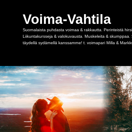
Voima-Vahtila
Suomalaista puhdasta voimaa & rakkautta. Perinteistä hirsi
Liikuntakursseja & valokuvausta. Muskeleita & skumppaa. 
täydellä sydämellä kanssamme! t. voimapari Milla & Markku