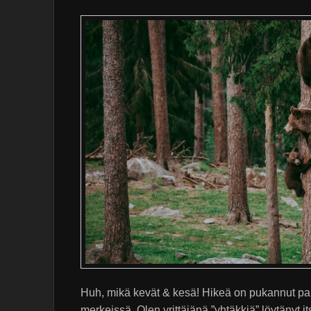
Huh, mikä kevät & kesä! Hikeä on pukannut pai
merkeissä. Olen yrittäjänä ”yhtäkkiä” löytänyt it