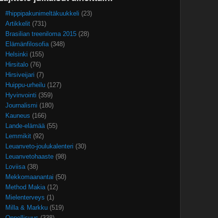
#hippipakunimeltäkuukkeli
(23)
Artikkelit
(731)
Brasilian treeniloma 2015
(28)
Elämänfilosofia
(348)
Helsinki
(155)
Hirsitalo
(76)
Hirsiveijari
(7)
Huippu-urheilu
(127)
Hyvinvointi
(359)
Journalismi
(180)
Kauneus
(166)
Lande-elämää
(55)
Lemmikit
(92)
Leuanveto-joulukalenteri
(30)
Leuanvetohaaste
(98)
Loviisa
(38)
Mekkomaanantai
(50)
Method Makia
(12)
Mielenterveys
(1)
Milla & Markku
(519)
Onnellisuus
(338)