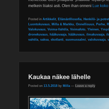
melkein liiaksi asti. Olen ihan onneni
Lue koko 
Posted in
Artikkelit
,
Elämänfilosofia
,
Henkilö- ja potre
Luontokuvaus
,
Milla & Markku
,
Onnellisuus
,
Perhe
,
R
Valokuvaus
,
Voima-Vahtila
,
Voimafoto
,
Yleinen
,
Ympä
dronekuvaus
,
hääkuvaaja
,
hääkuvaus
,
ilmakuvaaja
,
i
vahtila
,
saksa
,
skotlanti
,
suomussalmi
,
valokuvaaja
,
Kaukaa näkee lähelle
Posted on
13.5.2018
by
Milla
—
Leave a reply