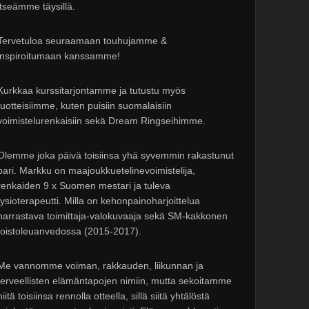
itseämme täysillä.
Tervetuloa seuraamaan touhujamme &
inspiroitumaan kanssamme!
Kurkkaa kurssitarjontamme ja tutustu myös
tuotteisiimme, kuten puisiin suomalaisiin
voimistelurenkaisiin sekä Dream Ringseihimme.
Olemme joka päivä toisiinsa yhä syvemmin rakastunut
pari. Markku on maajoukkuetelinevoimistelija,
renkaiden 9 x Suomen mestari ja tuleva
fysioterapeutti. Milla on kehonpainoharjoittelua
harrastava toimittaja-valokuvaaja sekä SM-kakkonen
toistoleuanvedossa (2015-2017).
Me vannomme voiman, rakkauden, liikunnan ja
terveellisten elämäntapojen nimiin, mutta sekoitamme
niitä toisiinsa rennolla otteella, sillä siitä yhtälöstä