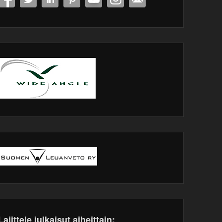
Lajittele julkaisut aiheittain: