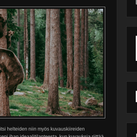
tsi helteiden niin myös kuvauskiireiden
seni ihan ideaalitilanteesta, kun kuvauksia riittää