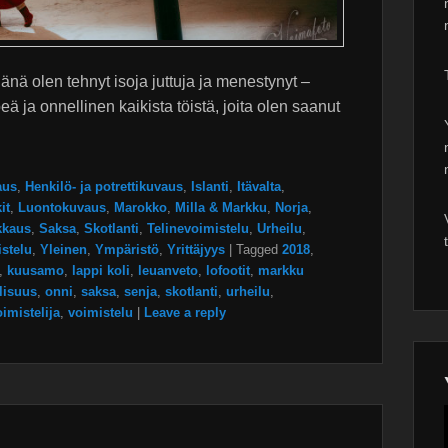
änä olen tehnyt isoja juttuja ja menestynyt –
ä ja onnellinen kaikista töistä, joita olen saanut
aus
,
Henkilö- ja potrettikuvaus
,
Islanti
,
Itävalta
,
it
,
Luontokuvaus
,
Marokko
,
Milla & Markku
,
Norja
,
kkaus
,
Saksa
,
Skotlanti
,
Telinevoimistelu
,
Urheilu
,
stelu
,
Yleinen
,
Ympäristö
,
Yrittäjyys
|
Tagged
2018
,
,
kuusamo
,
lappi koli
,
leuanveto
,
lofootit
,
markku
lisuus
,
onni
,
saksa
,
senja
,
skotlanti
,
urheilu
,
imistelija
,
voimistelu
|
Leave a reply