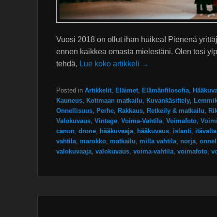
Vuosi 2018 on ollut ihan huikea! Pienenä yrittäj
ennen kaikkea omasta mielestäni. Olen tosi ylpe
tehdä,
Lue koko artikkeli →
Posted in
Artikkelit
,
Eläimet
,
Elämänfilosofia
,
Hääkuv
Kauneus
,
Kotimaan matkailu
,
Kuvankäsittely
,
Lemmik
Onnellisuus
,
Perhe
,
Rakkaus
,
Retkeily & matkailu
,
Ri
Valokuvaus
,
Vintage
,
Voima-Vahtila
,
Voimafoto
,
Voimi
canon
,
drone
,
hääkuvaaja
,
hääkuvaus
,
islanti
,
itävalta
vahtila
,
marokko
,
matkailu
,
milla vahtila
,
norja
,
onnel
valokuvaaja
,
valokuvaus
,
voima-vahtila
,
voimafoto
,
vo