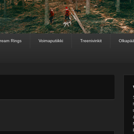
ream Rings
Voimaputiikki
Treenivinkit
Olkapää