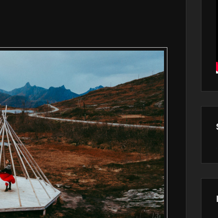
Wor
main
plugin