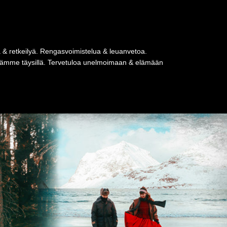
a & retkeilyä. Rengasvoimistelua & leuanvetoa.
tseämme täysillä. Tervetuloa unelmoimaan & elämään