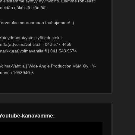
mielestämme syntyy hyvinvointi. Elämme rohkeasti
meidän näköistä elämää.
Tervetuloa seuraamaan touhujamme! :)
Yhteydenotot/yhteistyötiedustelut:
milla(at)voimavahtila.fi | 040 577 4455
markku(at)voimavahtila.fi | 041 543 9674
Voima-Vahtila | Wide Angle Production V&M Oy | Y-
tunnus 1053940-5
Youtube-kanavamme: