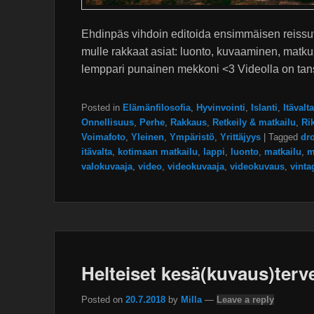
Ehdinpäs vihdoin editoida ensimmäisen reissuv
mulle rakkaat asiat: luonto, kuvaaminen, matkust
lemppari punainen mekkoni <3 Videolla on tan
Posted in
Elämänfilosofia
,
Hyvinvointi
,
Islanti
,
Itävalta
Onnellisuus
,
Perhe
,
Rakkaus
,
Retkeily & matkailu
,
Ri
Voimafoto
,
Yleinen
,
Ympäristö
,
Yrittäjyys
|
Tagged
dr
itävalta
,
kotimaan matkailu
,
lappi
,
luonto
,
matkailu
,
m
valokuvaaja
,
video
,
videokuvaaja
,
videokuvaus
,
vinta
Helteiset kesä(kuvaus)terv
Posted on
20.7.2018
by
Milla
—
Leave a reply