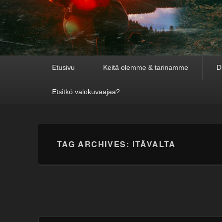
Primary
Etusivu
Keitä olemme & tarinamme
D
menu
Etsitkö valokuvaajaa?
TAG ARCHIVES:
ITÄVALTA