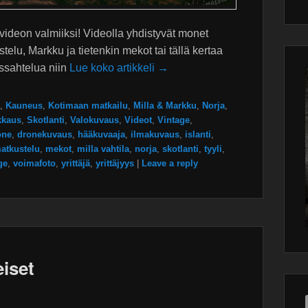
Wor
main
plugin
ideon valmiiksi! Videolla yhdistyvät monet
elu, Markku ja tietenkin mekot tai tällä kertaa
ssahtelua niin
Lue koko artikkeli →
,
Kauneus
,
Kotimaan matkailu
,
Milla & Markku
,
Norja
,
kkaus
,
Skotlanti
,
Valokuvaus
,
Videot
,
Vintage
,
one
,
dronekuvaus
,
hääkuvaaja
,
ilmakuvaus
,
islanti
,
atkustelu
,
mekot
,
milla vahtila
,
norja
,
skotlanti
,
tyyli
,
ge
,
voimafoto
,
yrittäjä
,
yrittäjyys
|
Leave a reply
eiset