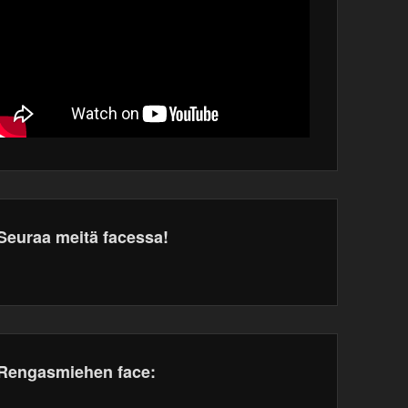
Seuraa meitä facessa!
dPress
tenance
Rengasmiehen face: