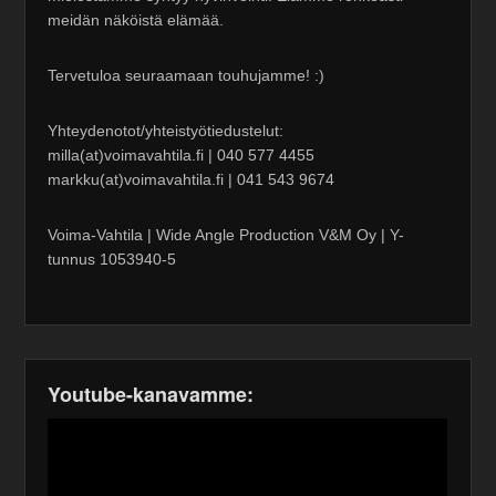
meidän näköistä elämää.
Tervetuloa seuraamaan touhujamme! :)
Yhteydenotot/yhteistyötiedustelut:
milla(at)voimavahtila.fi | 040 577 4455
markku(at)voimavahtila.fi | 041 543 9674
Voima-Vahtila | Wide Angle Production V&M Oy | Y-
tunnus 1053940-5
Youtube-kanavamme: