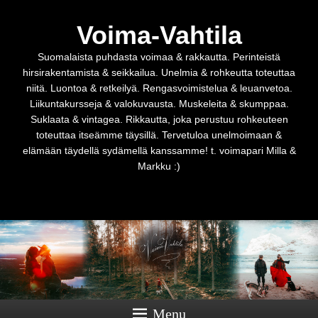
Voima-Vahtila
Suomalaista puhdasta voimaa & rakkautta. Perinteistä
hirsirakentamista & seikkailua. Unelmia & rohkeutta toteuttaa
niitä. Luontoa & retkeilyä. Rengasvoimistelua & leuanvetoa.
Liikuntakursseja & valokuvausta. Muskeleita & skumppaa.
Suklaata & vintagea. Rikkautta, joka perustuu rohkeuteen
toteuttaa itseämme täysillä. Tervetuloa unelmoimaan &
elämään täydellä sydämellä kanssamme! t. voimapari Milla &
Markku :)
Menu