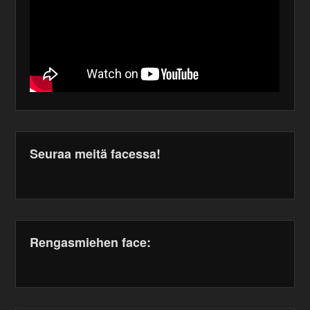
Seuraa meitä facessa!
WordPress
maintenance
plugin
Rengasmiehen face:
WordPress
maintenance
plugin