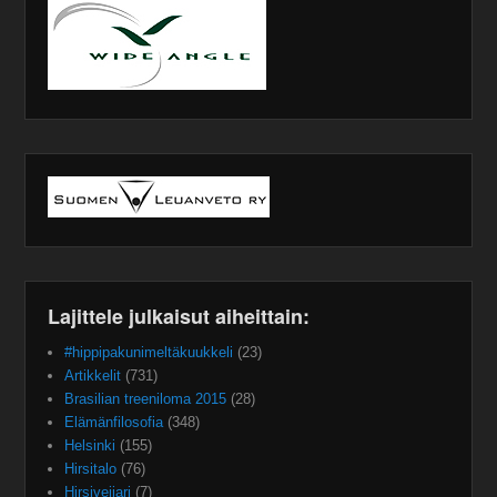
Lajittele julkaisut aiheittain:
#hippipakunimeltäkuukkeli
(23)
Artikkelit
(731)
Brasilian treeniloma 2015
(28)
Elämänfilosofia
(348)
Helsinki
(155)
Hirsitalo
(76)
Hirsiveijari
(7)