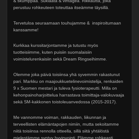
& skumppaa. Suklaata & vintagea. Rikkautta, joka
perustuu rohkeuteen toteuttaa itseämme täysillä.
Tervetuloa seuraamaan touhujamme & inspiroitumaan
kanssamme!
Kurkkaa kurssitarjontamme ja tutustu myös
tuotteisiimme, kuten puisiin suomalaisiin
voimistelurenkaisiin sekä Dream Ringseihimme.
Olemme joka päivä toisiinsa yhä syvemmin rakastunut
pari. Markku on maajoukkuetelinevoimistelija, renkaiden
9 x Suomen mestari ja tuleva fysioterapeutti. Milla on
kehonpainoharjoittelua harrastava toimittaja-valokuvaaja
sekä SM-kakkonen toistoleuanvedossa (2015-2017).
Me vannomme voiman, rakkauden, liikunnan ja
terveellisten elämäntapojen nimiin, mutta sekoitamme
niitä toisiinsa rennolla otteella, sillä siitä yhtälöstä
mielestämme syntyy hyvinvointi. Elämme rohkeasti