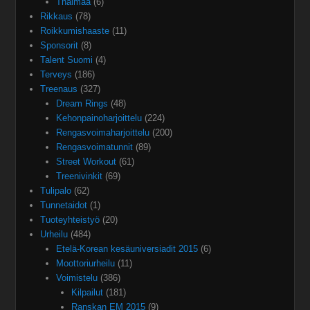
Thaimaa
(6)
Rikkaus
(78)
Roikkumishaaste
(11)
Sponsorit
(8)
Talent Suomi
(4)
Terveys
(186)
Treenaus
(327)
Dream Rings
(48)
Kehonpainoharjoittelu
(224)
Rengasvoimaharjoittelu
(200)
Rengasvoimatunnit
(89)
Street Workout
(61)
Treenivinkit
(69)
Tulipalo
(62)
Tunnetaidot
(1)
Tuoteyhteistyö
(20)
Urheilu
(484)
Etelä-Korean kesäuniversiadit 2015
(6)
Moottoriurheilu
(11)
Voimistelu
(386)
Kilpailut
(181)
Ranskan EM 2015
(9)