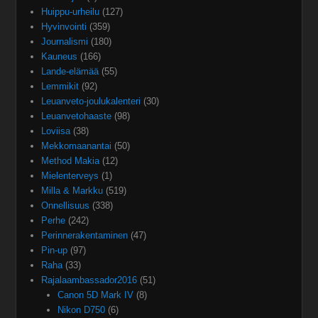
Huippu-urheilu
(127)
Hyvinvointi
(359)
Journalismi
(180)
Kauneus
(166)
Lande-elämää
(55)
Lemmikit
(92)
Leuanveto-joulukalenteri
(30)
Leuanvetohaaste
(98)
Loviisa
(38)
Mekkomaanantai
(50)
Method Makia
(12)
Mielenterveys
(1)
Milla & Markku
(519)
Onnellisuus
(338)
Perhe
(242)
Perinnerakentaminen
(47)
Pin-up
(97)
Raha
(33)
Rajalaambassador2016
(51)
Canon 5D Mark IV
(8)
Nikon D750
(6)