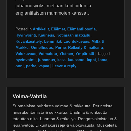
juhannusyöksi mettään kontioiden ja
englantilaisten mummojen kanssa…
Posted in
Artikkelit
,
Eläimet
,
Elämänfilosofia
,
Hyvinvointi
,
Kauneus
,
Kotimaan matkailu
,
Kuvankäsittely
,
Lemmikit
,
Luontokuvaus
,
Milla &
Markku
,
Onnellisuus
,
Perhe
,
Retkeily & matkailu
,
Valokuvaus
,
Voimafoto
,
Yleinen
,
Ympäristö
|
Tagged
hyvinvointi
,
juhannus
,
kesä
,
kuusamo
,
lappi
,
loma
,
onni
,
perhe
,
vapaa
|
Leave a reply
Voima-Vahtila
Suomalaista puhdasta voimaa & rakkautta. Perinteistä
hirsirakentamista & seikkailua. Unelmia & rohkeutta
toteuttaa niitä. Luontoa & retkeilyä. Rengasvoimistelua &
leuanvetoa. Liikuntakursseja & valokuvausta. Muskeleita