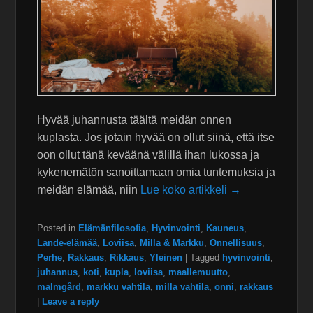
Hyvää juhannusta täältä meidän onnen
kuplasta. Jos jotain hyvää on ollut siinä, että itse
oon ollut tänä keväänä välillä ihan lukossa ja
kykenemätön sanoittamaan omia tuntemuksia ja
meidän elämää, niin
Lue koko artikkeli →
Posted in
Elämänfilosofia
,
Hyvinvointi
,
Kauneus
,
Lande-elämää
,
Loviisa
,
Milla & Markku
,
Onnellisuus
,
Perhe
,
Rakkaus
,
Rikkaus
,
Yleinen
|
Tagged
hyvinvointi
,
juhannus
,
koti
,
kupla
,
loviisa
,
maallemuutto
,
malmgård
,
markku vahtila
,
milla vahtila
,
onni
,
rakkaus
|
Leave a reply