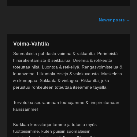
Post navigation
Newer posts
→
Voima-Vahtila
Suomalaista puhdasta voimaa & rakkautta. Perinteistä
hirsirakentamista & seikkailua. Unelmia & rohkeutta
toteuttaa niitä. Luontoa & retkeilyä. Rengasvoimistelua &
leuanvetoa. Liikuntakursseja & valokuvausta. Muskeleita
& skumppaa. Suklaata & vintagea. Rikkautta, joka
perustuu rohkeuteen toteuttaa itseämme täysillä.
Tervetuloa seuraamaan touhujamme & inspiroitumaan
kanssamme!
Kurkkaa kurssitarjontamme ja tutustu myös
tuotteisiimme, kuten puisiin suomalaisiin