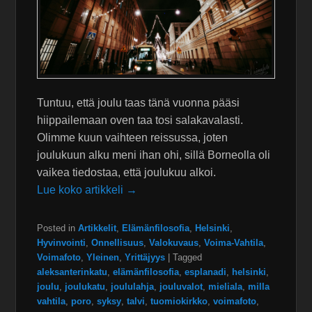
Tuntuu, että joulu taas tänä vuonna pääsi
hiippailemaan oven taa tosi salakavalasti.
Olimme kuun vaihteen reissussa, joten
joulukuun alku meni ihan ohi, sillä Borneolla oli
vaikea tiedostaa, että joulukuu alkoi.
Lue koko artikkeli →
Posted in
Artikkelit
,
Elämänfilosofia
,
Helsinki
,
Hyvinvointi
,
Onnellisuus
,
Valokuvaus
,
Voima-Vahtila
,
Voimafoto
,
Yleinen
,
Yrittäjyys
|
Tagged
aleksanterinkatu
,
elämänfilosofia
,
esplanadi
,
helsinki
,
joulu
,
joulukatu
,
joululahja
,
jouluvalot
,
mieliala
,
milla
vahtila
,
poro
,
syksy
,
talvi
,
tuomiokirkko
,
voimafoto
,