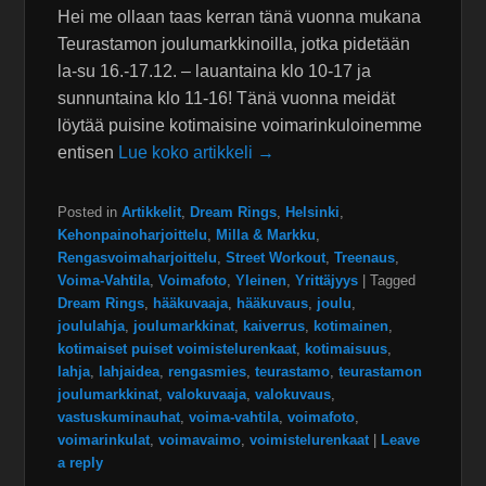
Hei me ollaan taas kerran tänä vuonna mukana
Teurastamon joulumarkkinoilla, jotka pidetään
la-su 16.-17.12. – lauantaina klo 10-17 ja
sunnuntaina klo 11-16! Tänä vuonna meidät
löytää puisine kotimaisine voimarinkuloinemme
entisen
Lue koko artikkeli →
Posted in
Artikkelit
,
Dream Rings
,
Helsinki
,
Kehonpainoharjoittelu
,
Milla & Markku
,
Rengasvoimaharjoittelu
,
Street Workout
,
Treenaus
,
Voima-Vahtila
,
Voimafoto
,
Yleinen
,
Yrittäjyys
|
Tagged
Dream Rings
,
hääkuvaaja
,
hääkuvaus
,
joulu
,
joululahja
,
joulumarkkinat
,
kaiverrus
,
kotimainen
,
kotimaiset puiset voimistelurenkaat
,
kotimaisuus
,
lahja
,
lahjaidea
,
rengasmies
,
teurastamo
,
teurastamon
joulumarkkinat
,
valokuvaaja
,
valokuvaus
,
vastuskuminauhat
,
voima-vahtila
,
voimafoto
,
voimarinkulat
,
voimavaimo
,
voimistelurenkaat
|
Leave
a reply