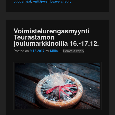
vuodenajat
,
yrittäjyys
|
Leave a reply
Voimistelurengasmyynti
Teurastamon
joulumarkkinoilla 16.-17.12.
Posted on
9.12.2017
by
Milla
—
Leave a reply