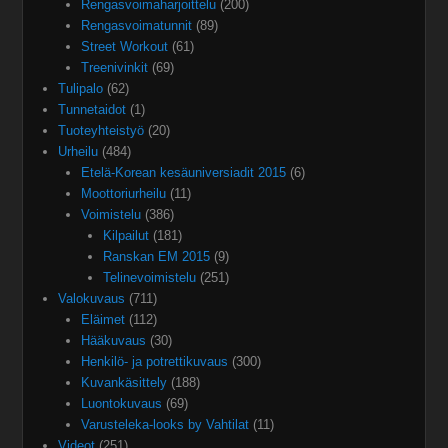
Rengasvoimaharjoittelu
(200)
Rengasvoimatunnit
(89)
Street Workout
(61)
Treenivinkit
(69)
Tulipalo
(62)
Tunnetaidot
(1)
Tuoteyhteistyö
(20)
Urheilu
(484)
Etelä-Korean kesäuniversiadit 2015
(6)
Moottoriurheilu
(11)
Voimistelu
(386)
Kilpailut
(181)
Ranskan EM 2015
(9)
Telinevoimistelu
(251)
Valokuvaus
(711)
Eläimet
(112)
Hääkuvaus
(30)
Henkilö- ja potrettikuvaus
(300)
Kuvankäsittely
(188)
Luontokuvaus
(69)
Varusteleka-looks by Vahtilat
(11)
Videot
(251)