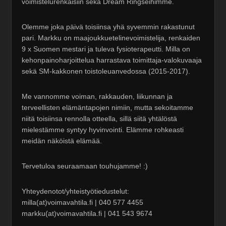
voimistelurenkaisiin sekä Dream Ringseihimme.
Olemme joka päivä toisiinsa yhä syvemmin rakastunut
pari. Markku on maajoukkuetelinevoimistelija, renkaiden
9 x Suomen mestari ja tuleva fysioterapeutti. Milla on
kehonpainoharjoittelua harrastava toimittaja-valokuvaaja
sekä SM-kakkonen toistoleuanvedossa (2015-2017).
Me vannomme voiman, rakkauden, liikunnan ja
terveellisten elämäntapojen nimiin, mutta sekoitamme
niitä toisiinsa rennolla otteella, sillä siitä yhtälöstä
mielestämme syntyy hyvinvointi. Elämme rohkeasti
meidän näköistä elämää.
Tervetuloa seuraamaan touhujamme! :)
Yhteydenotot/yhteistyötiedustelut:
milla(at)voimavahtila.fi | 040 577 4455
markku(at)voimavahtila.fi | 041 543 9674