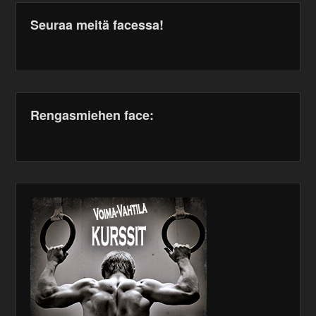
Seuraa meitä facessa!
WordPress
maintenance
plugin
Rengasmiehen face:
WordPress
maintenance
plugin