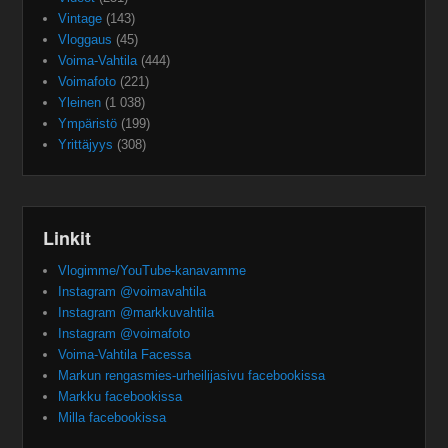
Vintage
(143)
Vloggaus
(45)
Voima-Vahtila
(444)
Voimafoto
(221)
Yleinen
(1 038)
Ympäristö
(199)
Yrittäjyys
(308)
Linkit
Vlogimme/YouTube-kanavamme
Instagram @voimavahtila
Instagram @markkuvahtila
Instagram @voimafoto
Voima-Vahtila Facessa
Markun rengasmies-urheilijasivu facebookissa
Markku facebookissa
Milla facebookissa