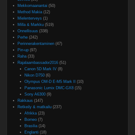
Mekkomaanantai
(50)
Method Makia
(12)
Mielenterveys
(1)
Milla & Markku
(519)
Onnellisuus
(338)
Perhe
(242)
Perinnerakentaminen
(47)
Pin-up
(97)
Raha
(33)
Rajalaambassador2016
(51)
Canon 5D Mark IV
(8)
Nikon D750
(6)
Olympus OM-D E-M5 Mark II
(10)
Panasonic Lumix DMC-GX8
(15)
Sony A6300
(9)
Rakkaus
(147)
Retkeily & matkailu
(237)
Afrikka
(23)
Borneo
(7)
Brasilia
(14)
Englanti
(18)