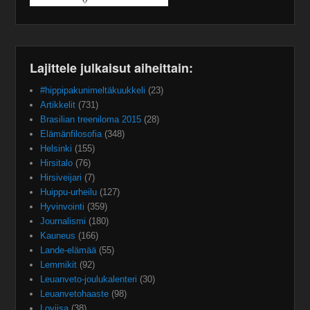
Lajittele julkaisut aiheittain:
#hippipakunimeltäkuukkeli
(23)
Artikkelit
(731)
Brasilian treeniloma 2015
(28)
Elämänfilosofia
(348)
Helsinki
(155)
Hirsitalo
(76)
Hirsiveijari
(7)
Huippu-urheilu
(127)
Hyvinvointi
(359)
Journalismi
(180)
Kauneus
(166)
Lande-elämää
(55)
Lemmikit
(92)
Leuanveto-joulukalenteri
(30)
Leuanvetohaaste
(98)
Loviisa
(38)