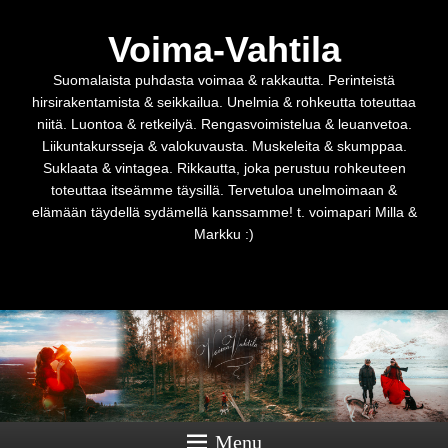
Voima-Vahtila
Suomalaista puhdasta voimaa & rakkautta. Perinteistä
hirsirakentamista & seikkailua. Unelmia & rohkeutta toteuttaa
niitä. Luontoa & retkeilyä. Rengasvoimistelua & leuanvetoa.
Liikuntakursseja & valokuvausta. Muskeleita & skumppaa.
Suklaata & vintagea. Rikkautta, joka perustuu rohkeuteen
toteuttaa itseämme täysillä. Tervetuloa unelmoimaan &
elämään täydellä sydämellä kanssamme! t. voimapari Milla &
Markku :)
Menu