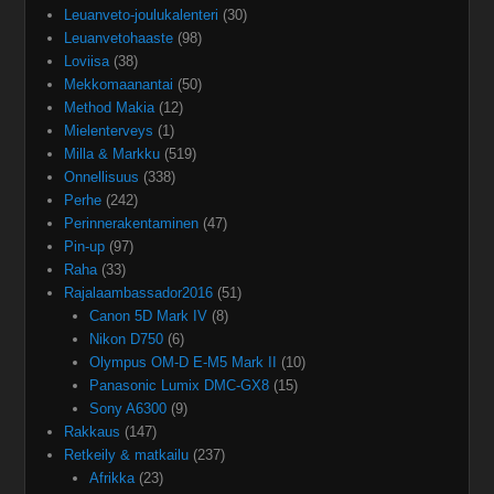
Leuanveto-joulukalenteri
(30)
Leuanvetohaaste
(98)
Loviisa
(38)
Mekkomaanantai
(50)
Method Makia
(12)
Mielenterveys
(1)
Milla & Markku
(519)
Onnellisuus
(338)
Perhe
(242)
Perinnerakentaminen
(47)
Pin-up
(97)
Raha
(33)
Rajalaambassador2016
(51)
Canon 5D Mark IV
(8)
Nikon D750
(6)
Olympus OM-D E-M5 Mark II
(10)
Panasonic Lumix DMC-GX8
(15)
Sony A6300
(9)
Rakkaus
(147)
Retkeily & matkailu
(237)
Afrikka
(23)