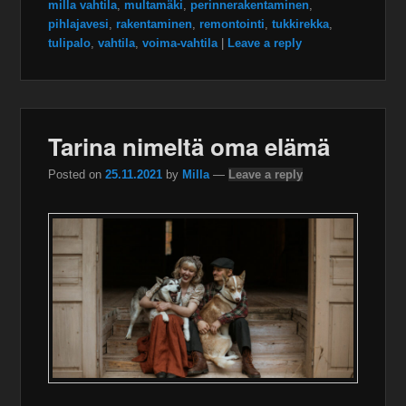
milla vahtila
,
multamäki
,
perinnerakentaminen
,
pihlajavesi
,
rakentaminen
,
remontointi
,
tukkirekka
,
tulipalo
,
vahtila
,
voima-vahtila
|
Leave a reply
Tarina nimeltä oma elämä
Posted on
25.11.2021
by
Milla
—
Leave a reply