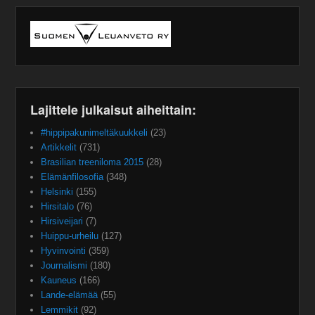
Lajittele julkaisut aiheittain:
#hippipakunimeltäkuukkeli
(23)
Artikkelit
(731)
Brasilian treeniloma 2015
(28)
Elämänfilosofia
(348)
Helsinki
(155)
Hirsitalo
(76)
Hirsiveijari
(7)
Huippu-urheilu
(127)
Hyvinvointi
(359)
Journalismi
(180)
Kauneus
(166)
Lande-elämää
(55)
Lemmikit
(92)