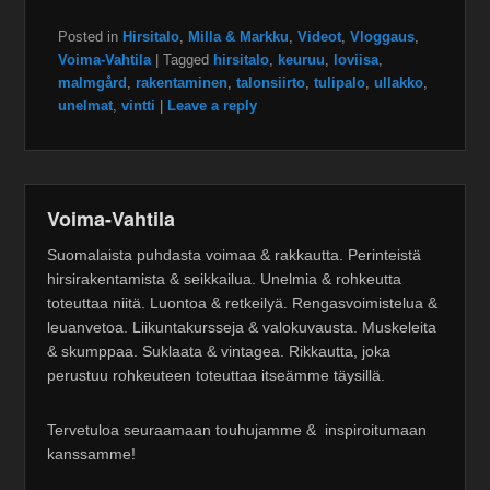
Posted in
Hirsitalo
,
Milla & Markku
,
Videot
,
Vloggaus
,
Voima-Vahtila
|
Tagged
hirsitalo
,
keuruu
,
loviisa
,
malmgård
,
rakentaminen
,
talonsiirto
,
tulipalo
,
ullakko
,
unelmat
,
vintti
|
Leave a reply
Voima-Vahtila
Suomalaista puhdasta voimaa & rakkautta. Perinteistä
hirsirakentamista & seikkailua. Unelmia & rohkeutta
toteuttaa niitä. Luontoa & retkeilyä. Rengasvoimistelua &
leuanvetoa. Liikuntakursseja & valokuvausta. Muskeleita
& skumppaa. Suklaata & vintagea. Rikkautta, joka
perustuu rohkeuteen toteuttaa itseämme täysillä.
Tervetuloa seuraamaan touhujamme & inspiroitumaan
kanssamme!