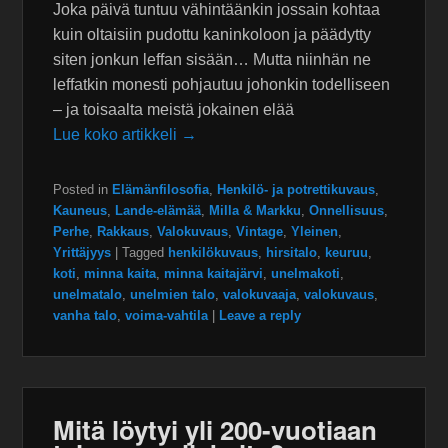
Joka päivä tuntuu vähintäänkin jossain kohtaa
kuin oltaisiin pudottu kaninkoloon ja päädytty
siten jonkun leffan sisään… Mutta niinhän ne
leffatkin monesti pohjautuu johonkin todelliseen
– ja toisaalta meistä jokainen elää
Lue koko artikkeli →
Posted in
Elämänfilosofia
,
Henkilö- ja potrettikuvaus
,
Kauneus
,
Lande-elämää
,
Milla & Markku
,
Onnellisuus
,
Perhe
,
Rakkaus
,
Valokuvaus
,
Vintage
,
Yleinen
,
Yrittäjyys
|
Tagged
henkilökuvaus
,
hirsitalo
,
keuruu
,
koti
,
minna kaita
,
minna kaitajärvi
,
unelmakoti
,
unelmatalo
,
unelmien talo
,
valokuvaaja
,
valokuvaus
,
vanha talo
,
voima-vahtila
|
Leave a reply
Mitä löytyi yli 200-vuotiaan