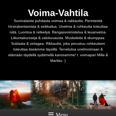
Voima-Vahtila
Suomalaista puhdasta voimaa & rakkautta. Perinteistä
hirsirakentamista & seikkailua. Unelmia & rohkeutta toteuttaa
niitä. Luontoa & retkeilyä. Rengasvoimistelua & leuanvetoa.
Liikuntakursseja & valokuvausta. Muskeleita & skumppaa.
Suklaata & vintagea. Rikkautta, joka perustuu rohkeuteen
toteuttaa itseämme täysillä. Tervetuloa unelmoimaan &
elämään täydellä sydämellä kanssamme! t. voimapari Milla &
Markku :)
Menu