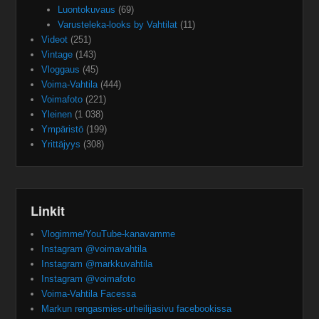
Luontokuvaus
(69)
Varusteleka-looks by Vahtilat
(11)
Videot
(251)
Vintage
(143)
Vloggaus
(45)
Voima-Vahtila
(444)
Voimafoto
(221)
Yleinen
(1 038)
Ympäristö
(199)
Yrittäjyys
(308)
Linkit
Vlogimme/YouTube-kanavamme
Instagram @voimavahtila
Instagram @markkuvahtila
Instagram @voimafoto
Voima-Vahtila Facessa
Markun rengasmies-urheilijasivu facebookissa