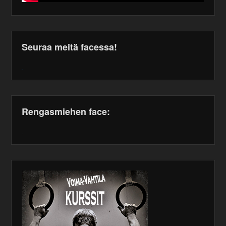
Seuraa meitä facessa!
WordPress
maintenance
plugin
Rengasmiehen face:
WordPress
maintenance
plugin