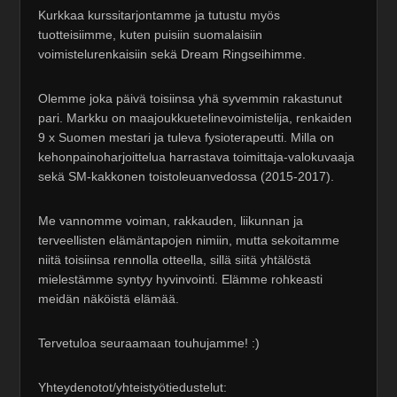
Kurkkaa kurssitarjontamme ja tutustu myös
tuotteisiimme, kuten puisiin suomalaisiin
voimistelurenkaisiin sekä Dream Ringseihimme.
Olemme joka päivä toisiinsa yhä syvemmin rakastunut
pari. Markku on maajoukkuetelinevoimistelija, renkaiden
9 x Suomen mestari ja tuleva fysioterapeutti. Milla on
kehonpainoharjoittelua harrastava toimittaja-valokuvaaja
sekä SM-kakkonen toistoleuanvedossa (2015-2017).
Me vannomme voiman, rakkauden, liikunnan ja
terveellisten elämäntapojen nimiin, mutta sekoitamme
niitä toisiinsa rennolla otteella, sillä siitä yhtälöstä
mielestämme syntyy hyvinvointi. Elämme rohkeasti
meidän näköistä elämää.
Tervetuloa seuraamaan touhujamme! :)
Yhteydenotot/yhteistyötiedustelut: