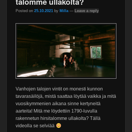
talomme ullakolta?
Posted on
25.10.2021
by
Milla
—
Leave a reply
Vanhojen talojen vintit on monesti kunnon
tavarasäilöjä, mistä saattaa löytää vaikka ja mitä
vuosikymmenien aikana sinne kertyneitä
aarteita! Mitä me löydettiin 1790-luvulla
rakennetun hirsitalomme ullakolta? Tällä
videolla se selviää