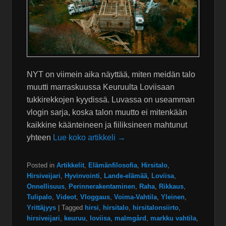
NYT on viimein aika näyttää, miten meidän talo
muutti marraskuussa Keuruulta Loviisaan
tukkirekkojen kyydissä. Luvassa on useamman
vlogin sarja, koska talon muutto ei mitenkään
kaikkine käänteineen ja fiiliksineen mahtunut
yhteen
Lue koko artikkeli →
Posted in
Artikkelit
,
Elämänfilosofia
,
Hirsitalo
,
Hirsiveijari
,
Hyvinvointi
,
Lande-elämää
,
Loviisa
,
Onnellisuus
,
Perinnerakentaminen
,
Raha
,
Rikkaus
,
Tulipalo
,
Videot
,
Vloggaus
,
Voima-Vahtila
,
Yleinen
,
Yrittäjyys
|
Tagged
hirsi
,
hirsitalo
,
hirsitalonsiirto
,
hirsiveijari
,
keuruu
,
loviisa
,
malmgård
,
markku vahtila
,