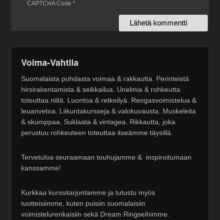
CAPTCHA Code
*
Voima-Vahtila
Suomalaista puhdasta voimaa & rakkautta. Perinteistä
hirsirakentamista & seikkailua. Unelmia & rohkeutta
toteuttaa niitä. Luontoa & retkeilyä. Rengasvoimistelua &
leuanvetoa. Liikuntakursseja & valokuvausta. Muskeleita
& skumppaa. Suklaata & vintagea. Rikkautta, joka
perustuu rohkeuteen toteuttaa itseämme täysillä.
Tervetuloa seuraamaan touhujamme & inspiroitumaan
kanssamme!
Kurkkaa kurssitarjontamme ja tutustu myös
tuotteisiimme, kuten puisiin suomalaisiin
voimistelurenkaisiin sekä Dream Ringseihimme.