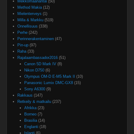
Mekkomaanantai
(50)
Method Makia
(12)
Mielenterveys
(1)
Milla & Markku
(519)
Onnellisuus
(338)
Perhe
(242)
Perinnerakentaminen
(47)
Pin-up
(97)
Raha
(33)
Rajalaambassador2016
(51)
Canon 5D Mark IV
(8)
Nikon D750
(6)
Olympus OM-D E-M5 Mark II
(10)
Panasonic Lumix DMC-GX8
(15)
Sony A6300
(9)
Rakkaus
(147)
Retkeily & matkailu
(237)
Afrikka
(23)
Borneo
(7)
Brasilia
(14)
Englanti
(18)
Islanti
(6)