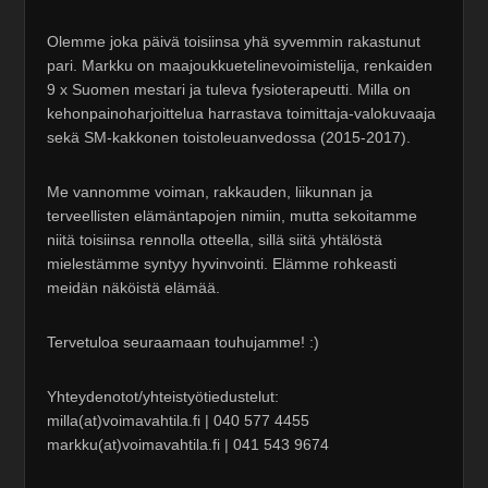
Olemme joka päivä toisiinsa yhä syvemmin rakastunut
pari. Markku on maajoukkuetelinevoimistelija, renkaiden
9 x Suomen mestari ja tuleva fysioterapeutti. Milla on
kehonpainoharjoittelua harrastava toimittaja-valokuvaaja
sekä SM-kakkonen toistoleuanvedossa (2015-2017).
Me vannomme voiman, rakkauden, liikunnan ja
terveellisten elämäntapojen nimiin, mutta sekoitamme
niitä toisiinsa rennolla otteella, sillä siitä yhtälöstä
mielestämme syntyy hyvinvointi. Elämme rohkeasti
meidän näköistä elämää.
Tervetuloa seuraamaan touhujamme! :)
Yhteydenotot/yhteistyötiedustelut:
milla(at)voimavahtila.fi | 040 577 4455
markku(at)voimavahtila.fi | 041 543 9674