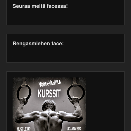
Seuraa meitä facessa!
WordPress
maintenance
plugin
Rengasmiehen face:
WordPress
maintenance
plugin