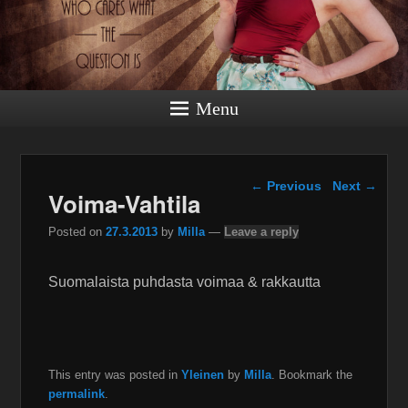
Menu
Post navigation
←
Previous
Next
→
Voima-Vahtila
Posted on
27.3.2013
by
Milla
—
Leave a reply
Suomalaista puhdasta voimaa & rakkautta
This entry was posted in
Yleinen
by
Milla
. Bookmark the
permalink
.