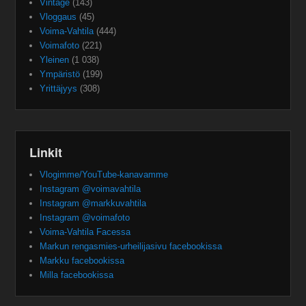
Vintage
(143)
Vloggaus
(45)
Voima-Vahtila
(444)
Voimafoto
(221)
Yleinen
(1 038)
Ympäristö
(199)
Yrittäjyys
(308)
Linkit
Vlogimme/YouTube-kanavamme
Instagram @voimavahtila
Instagram @markkuvahtila
Instagram @voimafoto
Voima-Vahtila Facessa
Markun rengasmies-urheilijasivu facebookissa
Markku facebookissa
Milla facebookissa