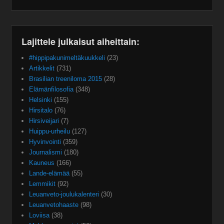
Lajittele julkaisut aiheittain:
#hippipakunimeltäkuukkeli
(23)
Artikkelit
(731)
Brasilian treeniloma 2015
(28)
Elämänfilosofia
(348)
Helsinki
(155)
Hirsitalo
(76)
Hirsiveijari
(7)
Huippu-urheilu
(127)
Hyvinvointi
(359)
Journalismi
(180)
Kauneus
(166)
Lande-elämää
(55)
Lemmikit
(92)
Leuanveto-joulukalenteri
(30)
Leuanvetohaaste
(98)
Loviisa
(38)