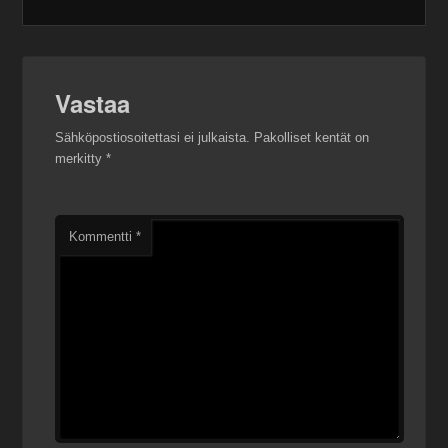
Vastaa
Sähköpostiosoitettasi ei julkaista.
Pakolliset kentät on
merkitty
*
Kommentti
*