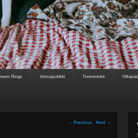
ream Rings
Voimaputiikki
Treenivinkit
Olkapää
Post navigation
←
Previous
Next
→