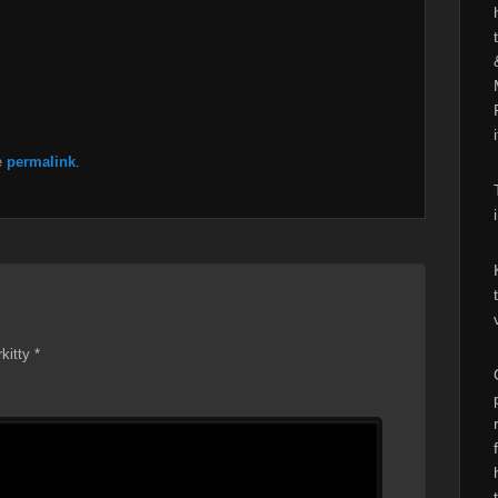
e
permalink
.
rkitty
*