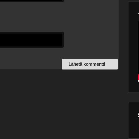
Wor
main
plugin