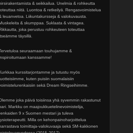
hirsirakentamista & seikkailua. Unelmia & rohkeutta
toteuttaa niitä. Luontoa & retkeilyä. Rengasvoimistelua
& leuanvetoa. Liikuntakursseja & valokuvausta.
Muskeleita & skumppaa. Suklaata & vintagea.
Rikkautta, joka perustuu rohkeuteen toteuttaa
itseämme täysillä.
Tervetuloa seuraamaan touhujamme &
inspiroitumaan kanssamme!
Kurkkaa kurssitarjontamme ja tutustu myös
tuotteisiimme, kuten puisiin suomalaisiin
voimistelurenkaisiin sekä Dream Ringseihimme.
Olemme joka päivä toisiinsa yhä syvemmin rakastunut
pari. Markku on maajoukkuetelinevoimistelija,
renkaiden 9 x Suomen mestari ja tuleva
fysioterapeutti. Milla on kehonpainoharjoittelua
harrastava toimittaja-valokuvaaja sekä SM-kakkonen
toistoleuanvedossa (2015-2017).