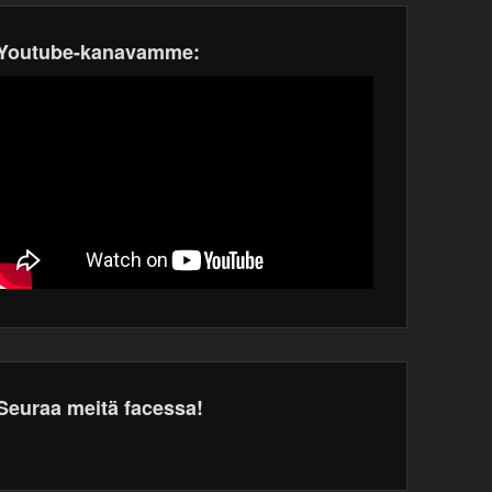
Youtube-kanavamme:
Seuraa meitä facessa!
dPress
tenance