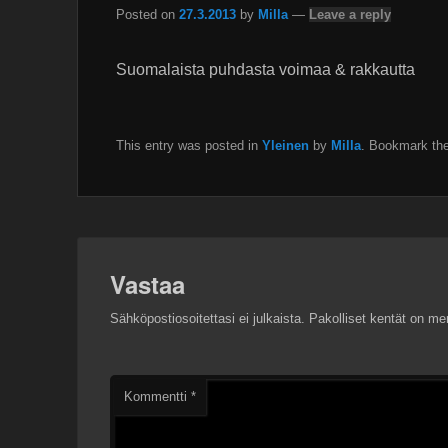
Posted on
27.3.2013
by
Milla
—
Leave a reply
Suomalaista puhdasta voimaa & rakkautta
This entry was posted in
Yleinen
by
Milla
. Bookmark th
Vastaa
Sähköpostiosoitettasi ei julkaista.
Pakolliset kentät on me
Kommentti
*