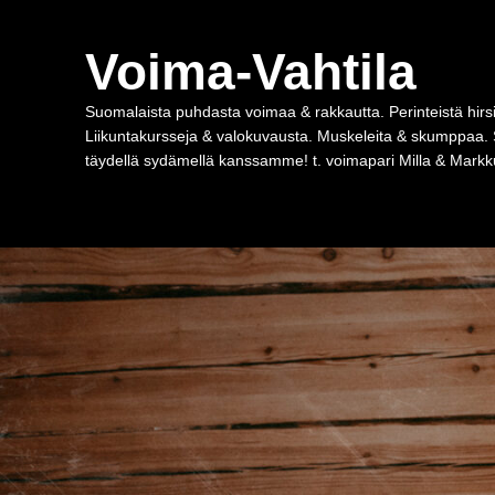
Voima-Vahtila
Suomalaista puhdasta voimaa & rakkautta. Perinteistä hirsi
Liikuntakursseja & valokuvausta. Muskeleita & skumppaa. 
täydellä sydämellä kanssamme! t. voimapari Milla & Markku