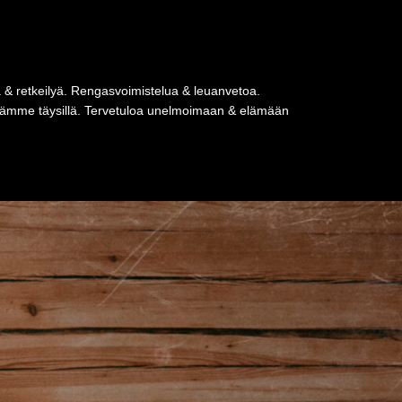
a & retkeilyä. Rengasvoimistelua & leuanvetoa.
tseämme täysillä. Tervetuloa unelmoimaan & elämään