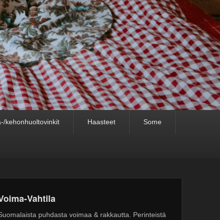
-/kehonhuoltovinkit
Haasteet
Some
Voima-Vahtila
Suomalaista puhdasta voimaa & rakkautta. Perinteistä