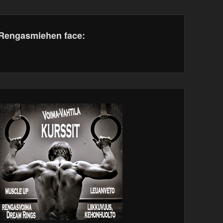
Rengasmiehen face:
dPress
tenance