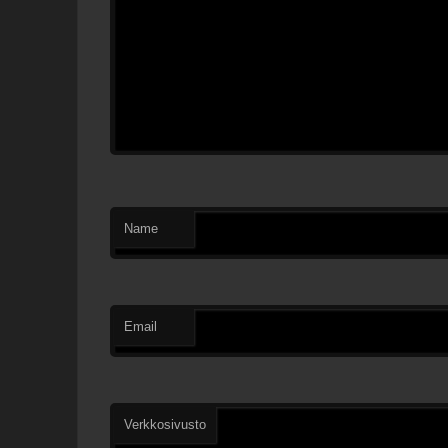
Name
Email
Verkkosivusto