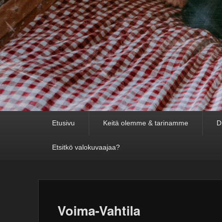
Primary
Etusivu
Keitä olemme & tarinamme
D
menu
Etsitkö valokuvaajaa?
Voima-Vahtila