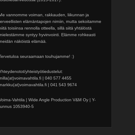
Me vannomme voiman, rakkauden, liikunnan ja
terveellisten elämäntapojen nimiin, mutta sekoitamme
niitä toisiinsa rennolla otteella, sillä siitä yhtälöstä
mielestämme syntyy hyvinvointi. Elämme rohkeasti
meidän näköistä elämää.
Tervetuloa seuraamaan touhujamme! :)
Yhteydenotot/yhteistyötiedustelut:
milla(at)voimavahtila.fi | 040 577 4455
markku(at)voimavahtila.fi | 041 543 9674
Voima-Vahtila | Wide Angle Production V&M Oy | Y-
tunnus 1053940-5