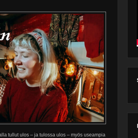
Wor
main
plugin
alla tullut ulos – ja tulossa ulos – myös useampia