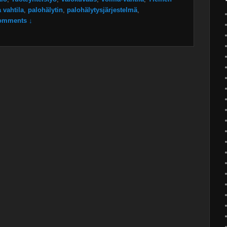
a vahtila
,
palohälytin
,
palohälytysjärjestelmä
,
omments ↓