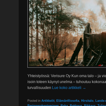
Yhteistyössä: Verisure Oy Kun oma talo – ja vi
isoin toteen käynyt unelma – tuhoutuu kokonaan
turvallisuuden
Lue koko artikkeli →
Posted in
Artikkelit
,
Elämänfilosofia
,
Hirsitalo
,
Lande-
Perinnerakentaminen
,
Raha
,
Rakkaus
,
Rikkaus
,
Tulip