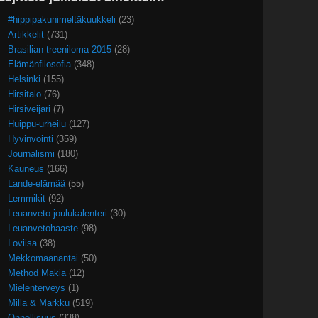
#hippipakunimeltäkuukkeli
(23)
Artikkelit
(731)
Brasilian treeniloma 2015
(28)
Elämänfilosofia
(348)
Helsinki
(155)
Hirsitalo
(76)
Hirsiveijari
(7)
Huippu-urheilu
(127)
Hyvinvointi
(359)
Journalismi
(180)
Kauneus
(166)
Lande-elämää
(55)
Lemmikit
(92)
Leuanveto-joulukalenteri
(30)
Leuanvetohaaste
(98)
Loviisa
(38)
Mekkomaanantai
(50)
Method Makia
(12)
Mielenterveys
(1)
Milla & Markku
(519)
Onnellisuus
(338)