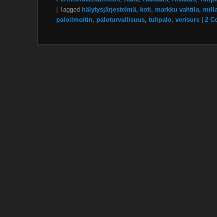
|
Tagged
hälytysjärjestelmä
,
koti
,
markku vahtila
,
mill
paloilmoitin
,
paloturvallisuus
,
tulipalo
,
verisure
|
2 C