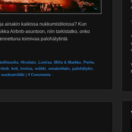
ja ainakin kaikissa nukkumistiloissa? Kun
aikka Airbnb-asuntoon, niin tarkistatko, onko
ennettuna toimivaa palohälytintä
nfilosofia
,
Hirsitalo
,
Loviisa
,
Milla & Markku
,
Perhe
,
irbnb
,
koti
,
loviisa
,
mökki
,
omakotitalo
,
palohälytin
,
,
vuokramökki
|
4 Comments ↓