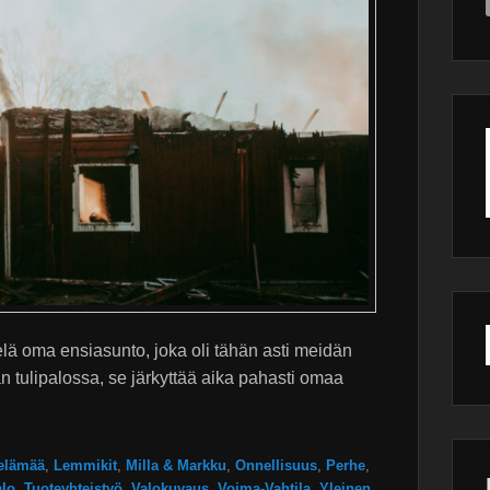
elä oma ensiasunto, joka oli tähän asti meidän
 tulipalossa, se järkyttää aika pahasti omaa
elämää
,
Lemmikit
,
Milla & Markku
,
Onnellisuus
,
Perhe
,
alo
,
Tuoteyhteistyö
,
Valokuvaus
,
Voima-Vahtila
,
Yleinen