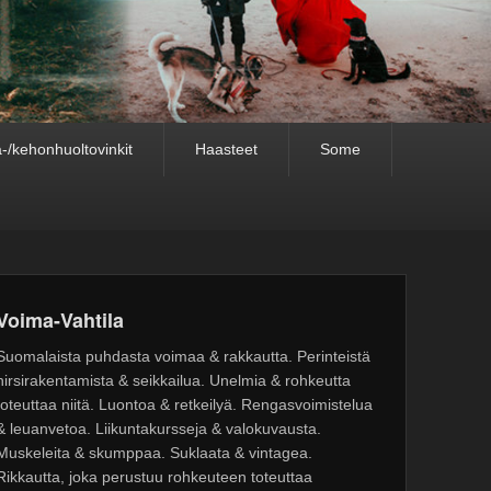
-/kehonhuoltovinkit
Haasteet
Some
Voima-Vahtila
Suomalaista puhdasta voimaa & rakkautta. Perinteistä
hirsirakentamista & seikkailua. Unelmia & rohkeutta
toteuttaa niitä. Luontoa & retkeilyä. Rengasvoimistelua
& leuanvetoa. Liikuntakursseja & valokuvausta.
Muskeleita & skumppaa. Suklaata & vintagea.
Rikkautta, joka perustuu rohkeuteen toteuttaa