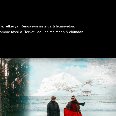
a & retkeilyä. Rengasvoimistelua & leuanvetoa.
tseämme täysillä. Tervetuloa unelmoimaan & elämään