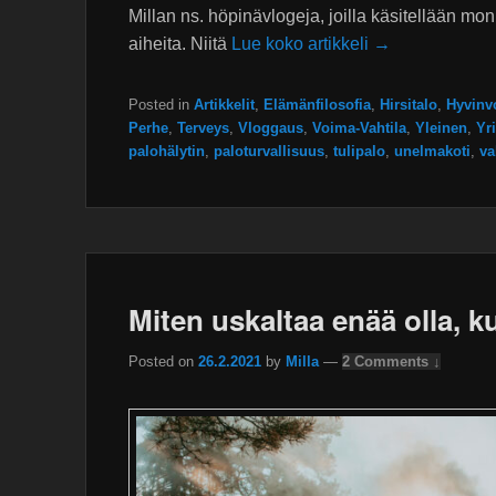
Millan ns. höpinävlogeja, joilla käsitellään mon
aiheita. Niitä
Lue koko artikkeli →
Posted in
Artikkelit
,
Elämänfilosofia
,
Hirsitalo
,
Hyvinvo
Perhe
,
Terveys
,
Vloggaus
,
Voima-Vahtila
,
Yleinen
,
Yri
palohälytin
,
paloturvallisuus
,
tulipalo
,
unelmakoti
,
va
Miten uskaltaa enää olla, k
Posted on
26.2.2021
by
Milla
—
2 Comments ↓