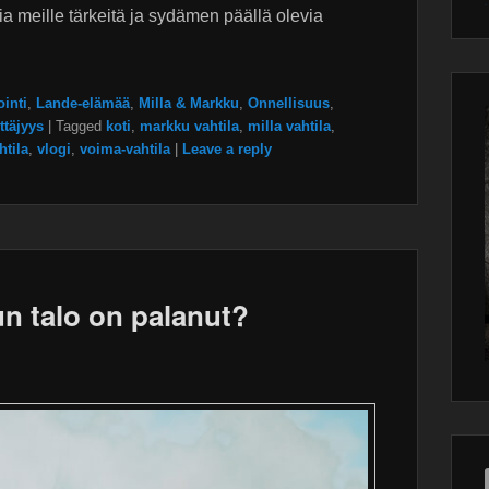
Wor
ia meille tärkeitä ja sydämen päällä olevia
main
plugin
inti
,
Lande-elämää
,
Milla & Markku
,
Onnellisuus
,
ttäjyys
|
Tagged
koti
,
markku vahtila
,
milla vahtila
,
htila
,
vlogi
,
voima-vahtila
|
Leave a reply
un talo on palanut?