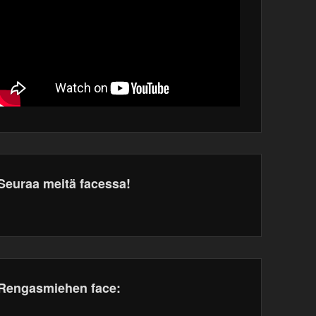
Seuraa meitä facessa!
dPress
tenance
Rengasmiehen face: