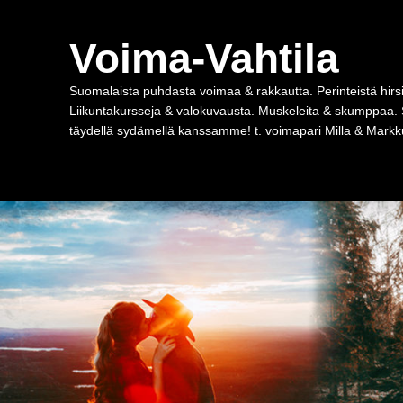
Voima-Vahtila
Suomalaista puhdasta voimaa & rakkautta. Perinteistä hirsi
Liikuntakursseja & valokuvausta. Muskeleita & skumppaa. 
täydellä sydämellä kanssamme! t. voimapari Milla & Markku