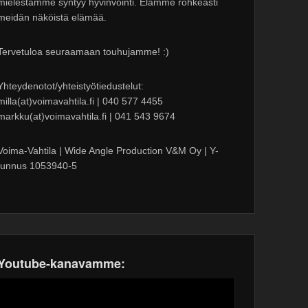
mielestämme syntyy hyvinvointi. Elämme rohkeasti
meidän näköistä elämää.
Tervetuloa seuraamaan touhujamme! :)
Yhteydenotot/yhteistyötiedustelut:
milla(at)voimavahtila.fi | 040 577 4455
markku(at)voimavahtila.fi | 041 543 9674
Voima-Vahtila | Wide Angle Production V&M Oy | Y-
tunnus 1053940-5
Youtube-kanavamme: