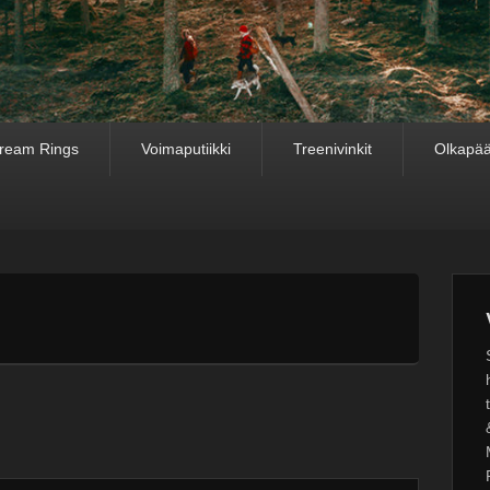
ream Rings
Voimaputiikki
Treenivinkit
Olkapää