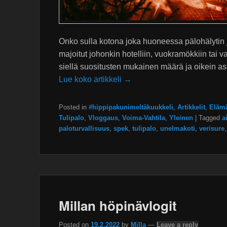
Onko sulla kotona joka huoneessa pälohälytin 
majoitut johonkin hotelliin, vuokramökkiin tai v
siellä suositusten mukainen määrä ja oikein as
Lue koko artikkeli →
Posted in
#hippipakunimeltäkuukkeli
,
Artikkelit
,
Elämä
Tulipalo
,
Vloggaus
,
Voima-Vahtila
,
Yleinen
|
Tagged
a
paloturvallisuus
,
spek
,
tulipalo
,
unelmakoti
,
verisure
Millan höpinävlogit
Posted on
19.2.2022
by
Milla
—
Leave a reply