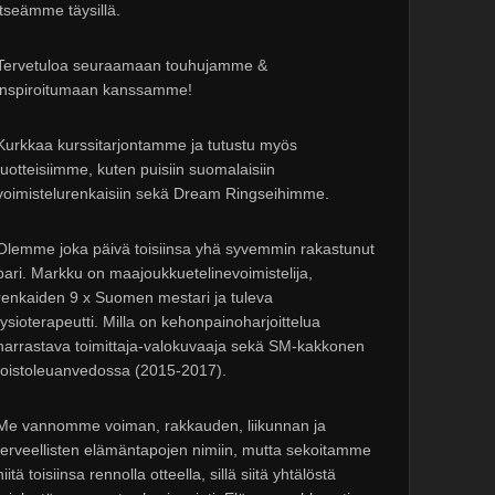
itseämme täysillä.
Tervetuloa seuraamaan touhujamme &
inspiroitumaan kanssamme!
Kurkkaa kurssitarjontamme ja tutustu myös
tuotteisiimme, kuten puisiin suomalaisiin
voimistelurenkaisiin sekä Dream Ringseihimme.
Olemme joka päivä toisiinsa yhä syvemmin rakastunut
pari. Markku on maajoukkuetelinevoimistelija,
renkaiden 9 x Suomen mestari ja tuleva
fysioterapeutti. Milla on kehonpainoharjoittelua
harrastava toimittaja-valokuvaaja sekä SM-kakkonen
toistoleuanvedossa (2015-2017).
Me vannomme voiman, rakkauden, liikunnan ja
terveellisten elämäntapojen nimiin, mutta sekoitamme
niitä toisiinsa rennolla otteella, sillä siitä yhtälöstä