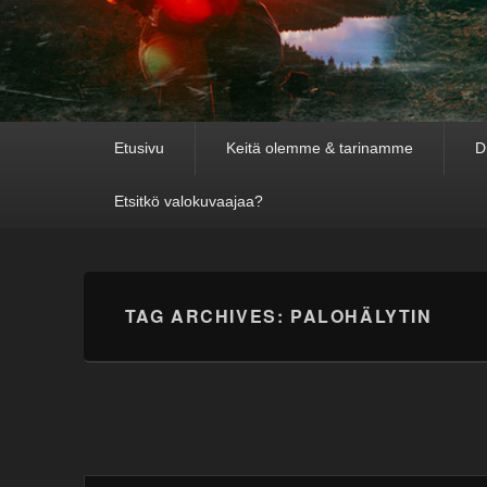
Primary
Etusivu
Keitä olemme & tarinamme
D
menu
Etsitkö valokuvaajaa?
TAG ARCHIVES:
PALOHÄLYTIN