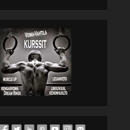
dPress
tenance