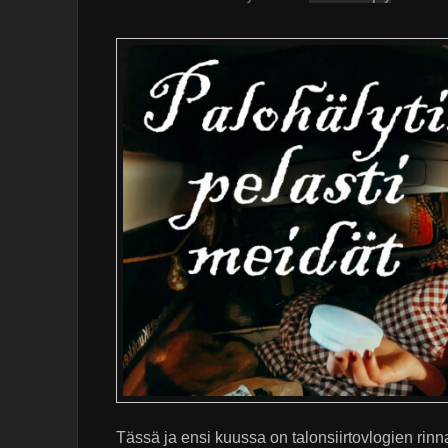
Tässä ja ensi kuussa on talonsiirtovlogien rinn