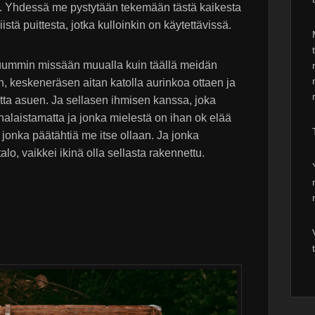
in. Yhdessä me pystytään tekemään tästä kaikesta
istä puittesta, jotka kulloinkin on käytettävissä.
uummin missään muualla kuin täällä meidän
, keskeneräsen aitan katolla aurinkoa ottaen ja
ta asuen. Ja sellasen ihmisen kanssa, joka
alaistamatta ja jonka mielestä on ihan ok elää
 jonka päätähtiä me itse ollaan. Ja jonka
lo, vaikkei ikinä olla sellasta rakennettu.