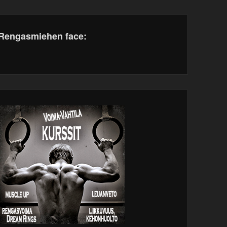
Rengasmiehen face:
dPress
tenance