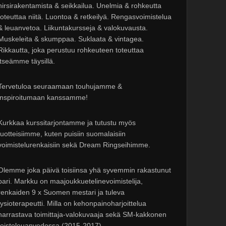
hirsirakentamista & seikkailua. Unelmia & rohkeutta
toteuttaa niitä. Luontoa & retkeilyä. Rengasvoimistelua
& leuanvetoa. Liikuntakursseja & valokuvausta.
Muskeleita & skumppaa. Suklaata & vintagea.
Rikkautta, joka perustuu rohkeuteen toteuttaa
itseämme täysillä.
Tervetuloa seuraamaan touhujamme &
inspiroitumaan kanssamme!
Kurkkaa kurssitarjontamme ja tutustu myös
tuotteisiimme, kuten puisiin suomalaisiin
voimistelurenkaisiin sekä Dream Ringseihimme.
Olemme joka päivä toisiinsa yhä syvemmin rakastunut
pari. Markku on maajoukkuetelinevoimistelija,
renkaiden 9 x Suomen mestari ja tuleva
fysioterapeutti. Milla on kehonpainoharjoittelua
harrastava toimittaja-valokuvaaja sekä SM-kakkonen
toistoleuanvedossa (2015-2017).