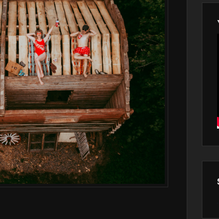
Wor
main
plugin