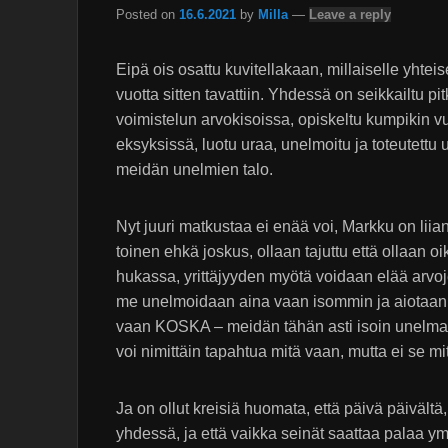
Posted on
16.6.2021
by
Milla
—
Leave a reply
Eipä ois osattu kuvitellakaan, millaiselle yhteis
vuotta sitten tavattiin. Yhdessä on seikkailtu pi
voimistelun arvokisoissa, opiskeltu kumpiki
eksyksissä, luotu uraa, unelmoitu ja toteutettu
meidän unelmien talo.
Nyt juuri matkustaa ei enää voi, Markku on liian
toinen ehkä joskus, ollaan tajuttu että ollaan o
hukassa, yrittäjyyden myötä voidaan elää arvoj
me unelmoidaan aina vaan isommin ja aiotaan t
vaan KOSKA – meidän tähän asti isoin unelma, jo
voi nimittäin tapahtua mitä vaan, mutta ei se mi
Ja on ollut kreisiä huomata, että päivä päivält
yhdessä, ja että vaikka seinät saattaa palaa y