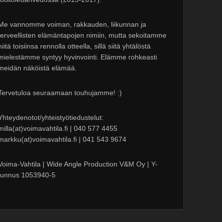
Me vannomme voiman, rakkauden, liikunnan ja
terveellisten elämäntapojen nimiin, mutta sekoitamme
niitä toisiinsa rennolla otteella, sillä siitä yhtälöstä
mielestämme syntyy hyvinvointi. Elämme rohkeasti
meidän näköistä elämää.
Tervetuloa seuraamaan touhujamme! :)
Yhteydenotot/yhteistyötiedustelut:
milla(at)voimavahtila.fi | 040 577 4455
markku(at)voimavahtila.fi | 041 543 9674
Voima-Vahtila | Wide Angle Production V&M Oy | Y-
tunnus 1053940-5