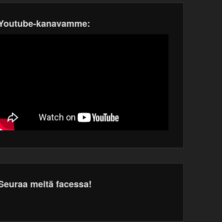
Youtube-kanavamme:
Seuraa meitä facessa!
dPress
tenance