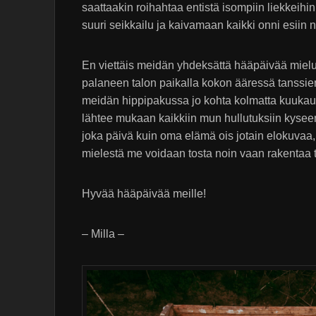
saattaakin roihahtaa entistä isompiin liekkeih
suuri seikkailu ja kaivamaan kaikki onni esiin ni
En viettäis meidän yhdeksättä hääpäivää miel
palaneen talon paikalla kokon ääressä tanssien
meidän hippipakussa jo kohta kolmatta kuukaut
lähtee mukaan kaikkiin mun hullutuksiin kyseen
joka päivä kuin oma elämä ois jotain elokuvaa,
mielestä me voidaan tosta noin vaan rakentaa ta
Hyvää hääpäivää meille!
– Milla –