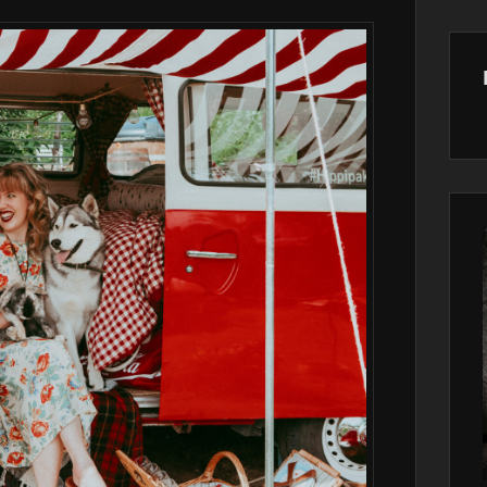
Wor
main
plugin