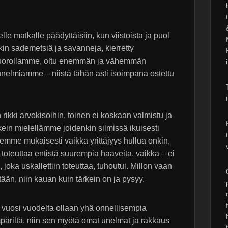
elle matkalle päädyttäisiin, kun viistoista ja puol
tkin sademetsiä ja savanneja, kierretty
n vuorollamme, oltu enemmän ja vähemmän
 unelmiamme – niistä tähän asti isoimpana ostettu
 rikki arvokisoihin, toinen ei koskaan valmistu ja
ikein mielellämme joidenkin silmissä ikuisesti
emme mukaisesti vaikka yrittäjyys hullua onkin,
oteuttaa entistä suurempia haaveita, vaikka – ei
ka uskallettiin toteuttaa, tuhoutui. Millon vaan
tään, niin kauan kuin tärkein on ja pysyy.
ä, vuosi vuodelta ollaan yhä onnellisempia
mpäriltä, niin sen myötä omat unelmat ja rakkaus