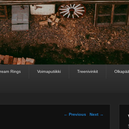
ream Rings
Voimaputiikki
Treenivinkit
Olkapää
Post navigation
←
Previous
Next
→