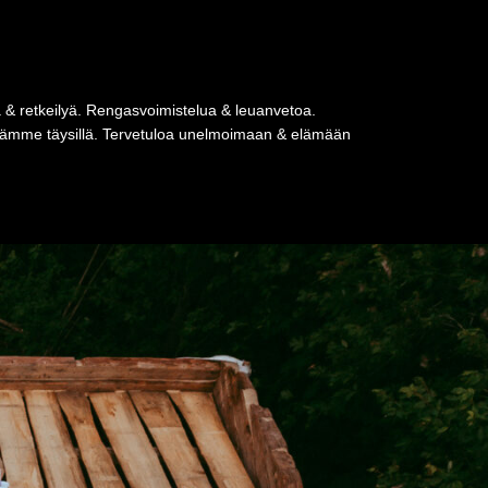
a & retkeilyä. Rengasvoimistelua & leuanvetoa.
tseämme täysillä. Tervetuloa unelmoimaan & elämään