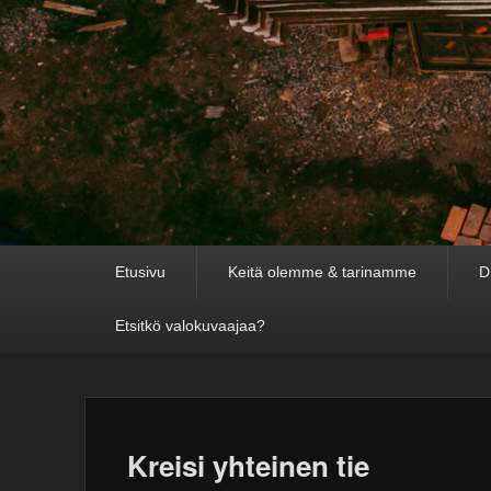
Primary
Etusivu
Keitä olemme & tarinamme
D
menu
Etsitkö valokuvaajaa?
Kreisi yhteinen tie