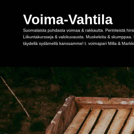
Voima-Vahtila
Suomalaista puhdasta voimaa & rakkautta. Perinteistä hirsi
Liikuntakursseja & valokuvausta. Muskeleita & skumppaa. 
täydellä sydämellä kanssamme! t. voimapari Milla & Markku