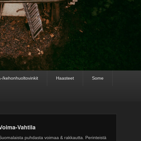
-/kehonhuoltovinkit
Haasteet
Some
Voima-Vahtila
Suomalaista puhdasta voimaa & rakkautta. Perinteistä