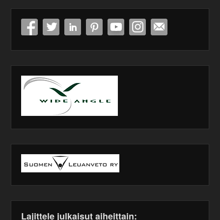
Lajittele julkaisut aiheittain: