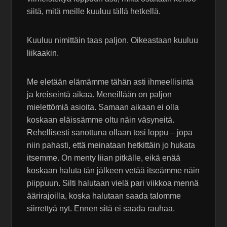
siitä, mitä meille kuuluu tällä hetkellä.
Kuuluu nimittäin taas paljon. Oikeastaan kuuluu
liikaakin.
Me eletään elämämme tähän asti ihmeellisintä
ja kreiseintä aikaa. Meneillään on paljon
mielettömiä asioita. Samaan aikaan ei olla
koskaan eläissämme oltu näin väsyneitä.
Rehellisesti sanottuna ollaan tosi loppu – jopa
niin pahasti, että meinataan hetkittäin jo hukata
itsemme. On menty liian pitkälle, eikä enää
koskaan haluta tän jälkeen vetää itseämme näin
piippuun. Silti halutaan vielä pari viikkoa mennä
äärirajoilla, koska halutaan saada talomme
siirrettyä nyt. Ennen sitä ei saada rauhaa.