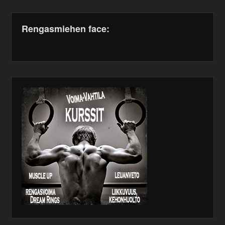
Rengasmiehen face:
WordPress
maintenance
plugin