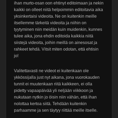
ihan murto-osan oon ehtinyt editoimaan ja nekin
kaikki on olleet niitä helpoimmin editoitavia aika
yksinkertaisi videoita. Ne on kuitenkin meille
itsellemme tärkeitä videoita ja niihin on
tyytyminen niin meidän kuin muidenkin, kunnes
tulee aika, jona ehdin editoida kaikkia niitä
siistejä videoita, joihin meillä on ainesosat ja
rahkeet tehdä. Vitsit miten odotan, että ehtisin
jo!
Valitettavasti ne videot ei kuitenkaan ole
ykkössijalla just nyt aikana, jona vuorokauden
tunnit ei muutenkaan riitä kaikkeen, ei olla
pidetty vapaapäivää yli neljään viikkoon ja
nukutaan nytkin jo öisin niin vähän, että ihan
nolottaa kertoa siitä. Tehdään kuitenkin
parhaamme ja sen täytyy riittää meille itselle.