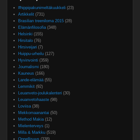
#hippipakunimeltäkuukkeli
(23)
Artikkelit
(731)
Brasilian treeniloma 2015
(28)
Elämänfilosofia
(348)
Helsinki
(155)
Hirsitalo
(76)
Hirsiveijari
(7)
Huippu-urheilu
(127)
Hyvinvointi
(359)
Journalismi
(180)
Kauneus
(166)
Lande-elämää
(55)
Lemmikit
(92)
Leuanveto-joulukalenteri
(30)
Leuanvetohaaste
(98)
Loviisa
(38)
Mekkomaanantai
(50)
Method Makia
(12)
Mielenterveys
(1)
Milla & Markku
(519)
Onnellisuus
(338)