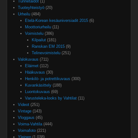
Tunnetaidot
(1)
Tuoteyhteistyö
(20)
Urheilu
(484)
Etelä-Korean kesäuniversiadit 2015
(6)
Moottoriurheilu
(11)
Voimistelu
(386)
Kilpailut
(181)
Ranskan EM 2015
(9)
Telinevoimistelu
(251)
Valokuvaus
(711)
Eläimet
(112)
Hääkuvaus
(30)
Henkilö- ja potrettikuvaus
(300)
Kuvankäsittely
(188)
Luontokuvaus
(69)
Varusteleka-looks by Vahtilat
(11)
Videot
(251)
Vintage
(143)
Vloggaus
(45)
Voima-Vahtila
(444)
Voimafoto
(221)
Yleinen
(1 038)