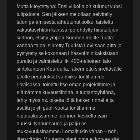
Mutta kiteytettynä: Ensi viikolla on kulunut vuosi
tulipalosta. Sen jälkeen me ollaan selvitelty
talon palamisesta aiheutunut sotku, taisteltu
vakuutusyhtiön kanssa, perehdytty hirsitalojen
siirtoon, etsitty ympäri Suomen meille ”uutta”
vanhaa taloa, siirretty Tuurista Loviisaan aitta ja
pystytetty se kokonaan lihasvoimin kaksistaan,
purettu ja valmisteltu liki 400-neliöinen talo
siirtokuntoon Keuruulla, rakennettu siirrettävälle
talolle perustukset valmiiksi tontillamme
Loviisassa, toimittu itse oman projektimme ja
elämämme kuvaustiiminä ja tuotantoyhtiönä,
tehty myös ns. oikeita töitä kaiken rinnalla ja
asuttu jo yli puoli vuotta tontillamme
hippipakussamme luonnon keskellä vain
huussi, tynnurisauna ja palju ns.
mukavuuksinamme. Lomailtukin vähän – noh,
liian vähän. Muutama pieni loma ei korvaa sitä,