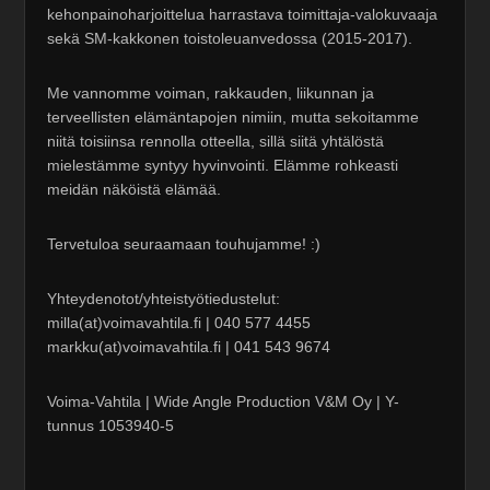
kehonpainoharjoittelua harrastava toimittaja-valokuvaaja
sekä SM-kakkonen toistoleuanvedossa (2015-2017).
Me vannomme voiman, rakkauden, liikunnan ja
terveellisten elämäntapojen nimiin, mutta sekoitamme
niitä toisiinsa rennolla otteella, sillä siitä yhtälöstä
mielestämme syntyy hyvinvointi. Elämme rohkeasti
meidän näköistä elämää.
Tervetuloa seuraamaan touhujamme! :)
Yhteydenotot/yhteistyötiedustelut:
milla(at)voimavahtila.fi | 040 577 4455
markku(at)voimavahtila.fi | 041 543 9674
Voima-Vahtila | Wide Angle Production V&M Oy | Y-
tunnus 1053940-5