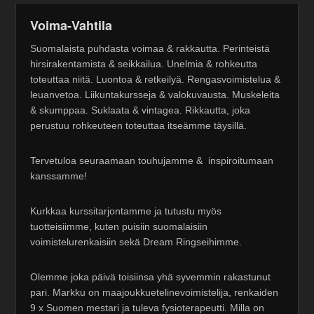
Voima-Vahtila
Suomalaista puhdasta voimaa & rakkautta. Perinteistä
hirsirakentamista & seikkailua. Unelmia & rohkeutta
toteuttaa niitä. Luontoa & retkeilyä. Rengasvoimistelua &
leuanvetoa. Liikuntakursseja & valokuvausta. Muskeleita
& skumppaa. Suklaata & vintagea. Rikkautta, joka
perustuu rohkeuteen toteuttaa itseämme täysillä.
Tervetuloa seuraamaan touhujamme & inspiroitumaan
kanssamme!
Kurkkaa kurssitarjontamme ja tutustu myös
tuotteisiimme, kuten puisiin suomalaisiin
voimistelurenkaisiin sekä Dream Ringseihimme.
Olemme joka päivä toisiinsa yhä syvemmin rakastunut
pari. Markku on maajoukkuetelinevoimistelija, renkaiden
9 x Suomen mestari ja tuleva fysioterapeutti. Milla on