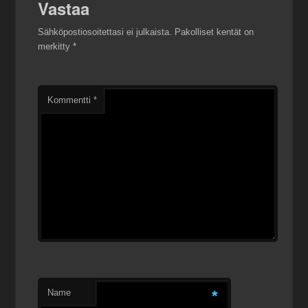
Vastaa
Sähköpostiosoitettasi ei julkaista.
Pakolliset kentät on
merkitty
*
Kommentti
*
Name
*