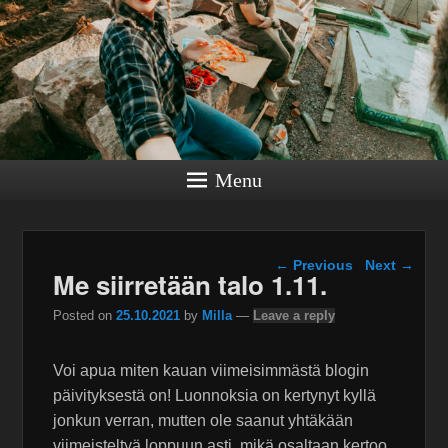
Menu
Post navigation
←
Previous
Next
→
Me siirretään talo 1.11.
Posted on
25.10.2021
by
Milla
—
Leave a reply
Voi apua miten kauan viimeisimmästä blogin
päivityksestä on! Luonnoksia on kertynyt kyllä
jonkun verran, mutten ole saanut yhtäkään
viimeisteltyä loppuun asti, mikä osaltaan kertoo