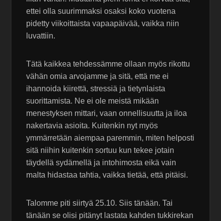
ettei olla suurimmaksi osaksi koko vuotena
pidetty viikoittaista vapaapäivää, vaikka niin
luvattiin.
Tätä kaikkea tehdessämme ollaan myös rikottu
vähän omia arvojamme ja sitä, että me ei
ihannoida kiirettä, stressiä ja tietynlaista
suorittamista. Ne ei ole meistä mikään
menestyksen mittari, vaan onnellisuutta ja iloa
nakertavia asioita. Kuitenkin nyt myös
ymmärretään aiempaa paremmin, miten helposti
sitä niihin kuitenkin sortuu kun tekee jotain
täydellä sydämellä ja intohimosta eikä vain
malta hidastaa tahtia, vaikka tietää, että pitäisi.
Talomme piti siirtyä 25.10. Siis tänään. Tai
tänään se olisi pitänyt lastata kahden tukkirekan