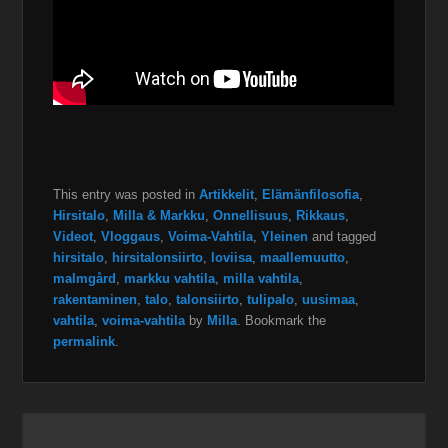
This entry was posted in
Artikkelit
,
Elämänfilosofia
,
Hirsitalo
,
Milla & Markku
,
Onnellisuus
,
Rikkaus
,
Videot
,
Vloggaus
,
Voima-Vahtila
,
Yleinen
and tagged
hirsitalo
,
hirsitalonsiirto
,
loviisa
,
maallemuutto
,
malmgård
,
markku vahtila
,
milla vahtila
,
rakentaminen
,
talo
,
talonsiirto
,
tulipalo
,
uusimaa
,
vahtila
,
voima-vahtila
by
Milla
. Bookmark the
permalink
.