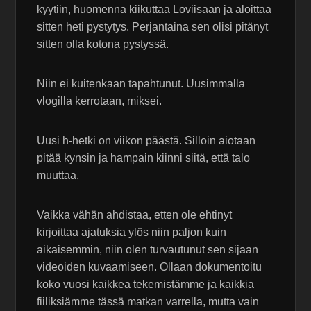
kyytiin, huomenna kiikuttaa Loviisaan ja aloittaa
sitten heti pystytys. Perjantaina sen olisi pitänyt
sitten olla kotona pystyssä.
Niin ei kuitenkaan tapahtunut. Uusimmalla
vlogilla kerrotaan, miksei.
Uusi h-hetki on viikon päästä. Silloin aiotaan
pitää kynsin ja hampain kiinni siitä, että talo
muuttaa.
Vaikka vähän ahdistaa, etten ole ehtinyt
kirjoittaa ajatuksia ylös niin paljon kuin
aikaisemmin, niin olen turvautunut sen sijaan
videoiden kuvaamiseen. Ollaan dokumentoitu
koko vuosi kaikkea tekemistämme ja kaikkia
fiiliksiämme tässä matkan varrella, mutta vain